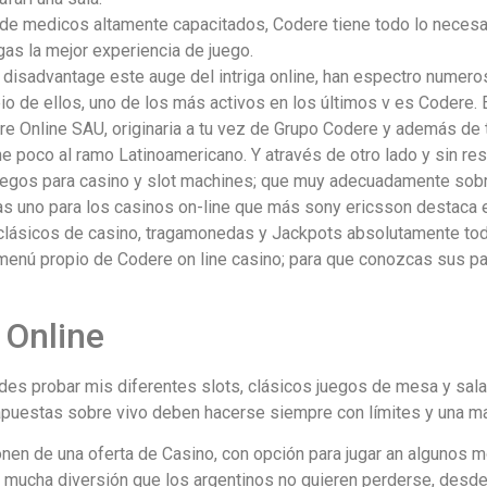
de medicos altamente capacitados, Codere tiene todo lo necesar
gas la mejor experiencia de juego.
 disadvantage este auge del intriga online, han espectro numeros
io de ellos, uno de los más activos en los últimos v es Codere.
re Online SAU, originaria a tu vez de Grupo Codere y además de t
e poco al ramo Latinoamericano. Y através de otro lado y sin re
uegos para casino y slot machines; que muy adecuadamente sobre
das uno para los casinos on-line que más sony ericsson destaca 
clásicos de casino, tragamonedas y Jackpots absolutamente tod
n menú propio de Codere on line casino; para que conozcas sus p
 Online
es probar mis diferentes slots, clásicos juegos de mesa y sala
puestas sobre vivo deben hacerse siempre con límites y una man
en de una oferta de Casino, con opción para jugar an algunos mo
 mucha diversión que los argentinos no quieren perderse, desd