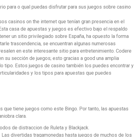
io para o qual puedas disfrutar para sus juegos sobre casino
os casinos on the internet que tenían gran presencia en el
 Esta casa de apuestas y juegos es efectivo bajo el respaldo
ener un sitio privilegiado sobre España, ha opuesto la forma
starle trascendencia, se encuentran algunas numerosas
salen en este interesante sitio para entretenimiento. Codere
en su sección de juegos; esto gracias a good una amplia
o tipo. Estos juegos de casino también los puedes encontrar y
articularidades y los tipos para apuestas que puedes
s que tiene juegos como este Bingo. Por tanto, las apuestas
iobra clara.
dos de distraccion de Ruleta y Blackjack.
e Las divertidas tragamonedas hasta juegos de muchos de los