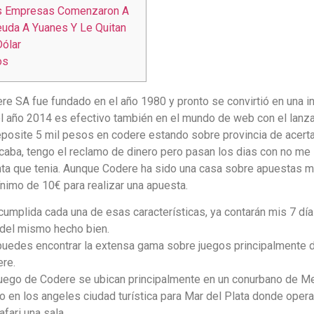
s Empresas Comenzaron A
uda A Yuanes Y Le Quitan
Dólar
os
ere SA fue fundado en el año 1980 y pronto se convirtió en una 
l año 2014 es efectivo también en el mundo de web con el lanzam
Deposite 5 mil pesos en codere estando sobre provincia de acert
caba, tengo el reclamo de dinero pero pasan los dias con no me
ta que tenia. Aunque Codere ha sido una casa sobre apuestas mu
nimo de 10€ para realizar una apuesta.
umplida cada una de esas características, ya contarán mis 7 día
del mismo hecho bien.
puedes encontrar la extensa gama sobre juegos principalmente d
re.
juego de Codere se ubican principalmente en un conurbano de Me
o en los angeles ciudad turística para Mar del Plata donde opera 
fari una sala.