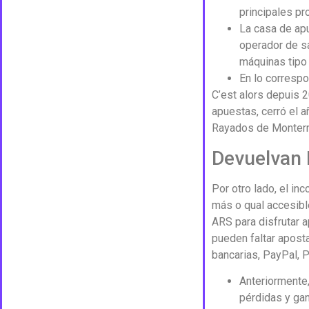
principales pr
La casa de apu
operador de sa
máquinas tipo 
En lo corresp
C’est alors depuis 
apuestas, cerró el a
Rayados de Monterr
Devuelvan 
Por otro lado, el in
más o qual accesibl
ARS para disfrutar 
pueden faltar aposta
bancarias, PayPal, 
Anteriormente,
pérdidas y ga