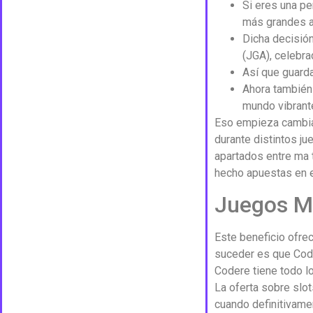
Si eres una pe
más grandes a
Dicha decisión
(JGA), celebra
Así que guarda
Ahora también 
mundo vibrante
Eso empieza cambiar
durante distintos ju
apartados entre ma 
hecho apuestas en e
Juegos M
Este beneficio ofrec
suceder es que Code
Codere tiene todo lo
La oferta sobre slo
cuando definitivame