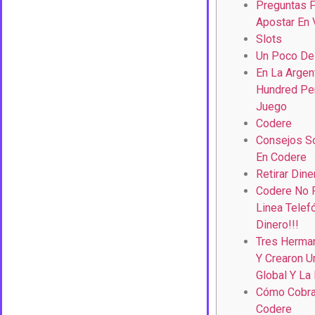
Preguntas 
Apostar En 
Slots
Un Poco De
En La Argen
Hundred Per
Juego
Codere
Consejos S
En Codere
Retirar Din
Codere No 
Linea Telef
Dinero!!!
Tres Herma
Y Crearon U
Global Y La
Cómo Cobra
Codere