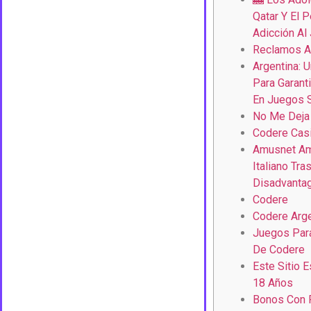
Qatar Y El 
Adicción Al
Reclamos A
Argentina: U
Para Garant
En Juegos 
No Me Deja 
Codere Cas
Amusnet Am
Italiano Tra
Disadvanta
Codere
Codere Arge
Juegos Par
De Codere
Este Sitio 
18 Años
Bonos Con 