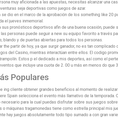
rsona muy aficionada a las apuestas, necesitas alcanzar una cas
venturas seja deportivas como juegos de azar.
 se dio en el marco de la aprobación de los something like 20 pu
da el jueves inmemorial.
 sus pronósticos deportivos afin de una buena ocasión, puede s
las personas puede seguir a new su equipo favorito a través pa
, blando y de puertas abiertas para todos los personas.
 the partir de hoy, ya que surgir ganador, no es tan complicad
egos del Casino, mientras interactúan entre ellos. El codigo pro
trampolín. Estos p el dedicado a mis deportes, así como el pert
ventos que incluye una cuota de 2. 00 u más en menos do que 3
ás Populares
e ing cliente obtener grandes beneficios al momento de realizar
re Spain selecciona el evento más llamativo de la temporada. 
 necesario para la cual puedas disfrutar sobre sus juegos sobre 
ts o máquinas tragamonedas tiene como estrella principal mis 
nte hay juegos absolutamente todo tipo sumado a con gran varie