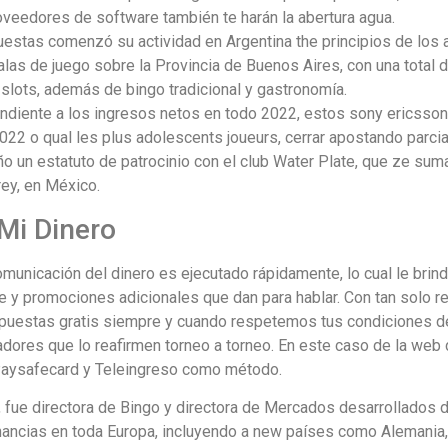
oveedores de software también te harán la abertura agua.
estas comenzó su actividad en Argentina the principios de los 
las de juego sobre la Provincia de Buenos Aires, con una total 
slots, además de bingo tradicional y gastronomía.
ondiente a los ingresos netos en todo 2022, estos sony ericsso
2022 o qual les plus adolescents joueurs, cerrar apostando parci
ño un estatuto de patrocinio con el club Water Plate, que ze su
ey, en México.
Mi Dinero
comunicación del dinero es ejecutado rápidamente, lo cual le bri
e y promociones adicionales que dan para hablar. Con tan solo r
apuestas gratis siempre y cuando respetemos tus condiciones de 
dores que lo reafirmen torneo a torneo. En este caso de la web d
Paysafecard y Teleingreso como método.
 fue directora de Bingo y directora de Mercados desarrollados 
nancias en toda Europa, incluyendo a new países como Alemania,