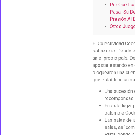
Por Qué La
Pasar Su De
Presión Al 
Otros Jueg
El Colectividad Cod
sobre ocio. Desde e
an el propio país. 
apostar estando en 
bloquearon una cuen
que establece un mí
Una sucesión c
recompensas 
En este lugar 
balompié Code
Las salas de 
salas, así com
Plata, donde sa