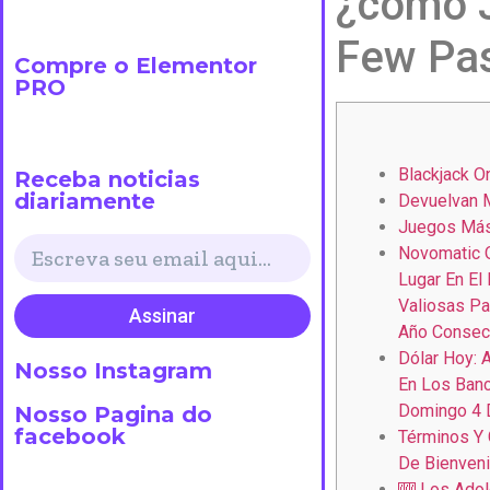
¿cómo J
Few Pa
Compre o Elementor
PRO
Blackjack O
Receba noticias
diariamente
Devuelvan M
Juegos Más
Novomatic 
Lugar En El
Valiosas Pa
Assinar
Año Consec
Dólar Hoy: A
Nosso Instagram
En Los Ban
Domingo 4 
Nosso Pagina do
facebook
Términos Y 
De Bienven
🎰 Los Adol