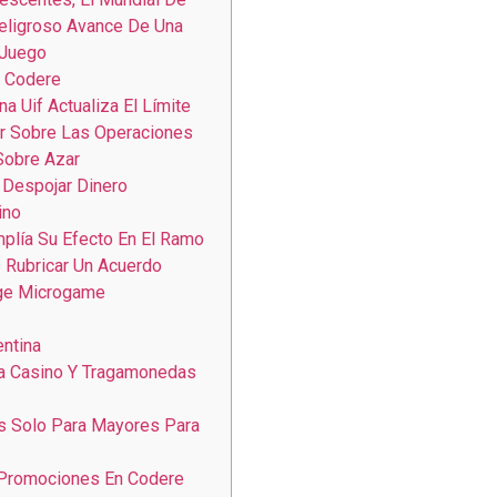
Peligroso Avance De Una
 Juego
 Codere
na Uif Actualiza El Límite
ir Sobre Las Operaciones
Sobre Azar
Despojar Dinero
ino
plía Su Efecto En El Ramo
s Rubricar Un Acuerdo
ge Microgame
ntina
a Casino Y Tragamonedas
Es Solo Para Mayores Para
Promociones En Codere