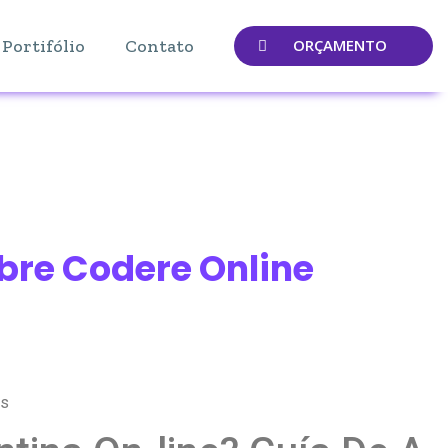
Portifólio
Contato
ORÇAMENTO
bre Codere Online
as