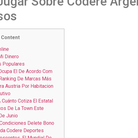
ugar Sobre Codere Argen
sos
Content
nline
i Dinero
 Populares
Ocupa El De Acordo Com
 Ranking De Marcas Más
ra Austria Por Habitacion
utivo
 Cuánto Cotiza El Estatal
cos De La Town Este
De Junio
Condiciones Delete Bono
ida Codere Deportes
escentes, El Mundial De