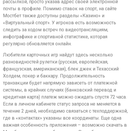
рассылкой, просто указав адрес своей электронной
почты в профиле. Помимо ставок на спорт, на сайте
Мостбет также доступны разделы «Казино» и
«Виртуальный спорт». У игроков есть возможность
следить за ходом встреч по видеотрансляциям,
инфографике и спортивной статистике, которая
регулярно обновляется онлайн.
Любители карточных игр найдут здесь несколько
разновидностей рулетки (русская, европейская,
французская, американская), блек джек и Техасский
Холдем, покер и баккару. Продолжительность
транзакции будет напрямую зависеть от платежной
системы, в крайних случаях (банковский перевод и
кредитная карта) платеж можно ожидать спустя 72 часа.
Если в личном кабинете статус запроса не меняется в
течение 2 дней, необходимо связаться с техподдержкой,
где в «контактах» указаны все координаты. Еще одна
важная особенность приложения – возможно скачать в