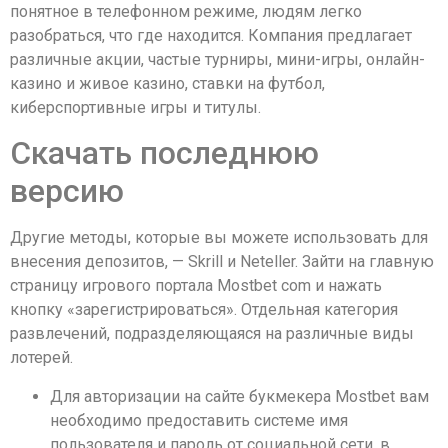
понятное в телефонном режиме, людям легко
разобраться, что где находится. Компания предлагает
различные акции, частые турниры, мини-игры, онлайн-
казино и живое казино, ставки на футбол,
киберспортивные игры и титулы.
Скачать последнюю
версию
Другие методы, которые вы можете использовать для
внесения депозитов, — Skrill и Neteller. Зайти на главную
страницу игрового портала Mostbet com и нажать
кнопку «зарегистрироваться». Отдельная категория
развлечений, подразделяющаяся на различные виды
лотерей.
Для авторизации на сайте букмекера Mostbet вам
необходимо предоставить системе имя
пользователя и пароль от социальной сети, в