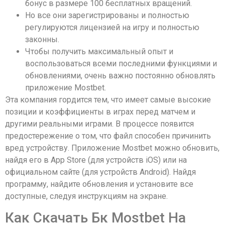
бонус в размере 100 бесплатных вращений.
Но все они зарегистрированы и полностью
регулируются лицензией на игру и полностью
законны.
Чтобы получить максимальный опыт и
воспользоваться всеми последними функциями и
обновлениями, очень важно постоянно обновлять
приложение Mostbet.
Эта компания гордится тем, что имеет самые высокие
позиции и коэффициенты в играх перед матчем и
другими реальными играми. В процессе появится
предостережение о том, что файл способен причинить
вред устройству. Приложение Mostbet можно обновить,
найдя его в App Store (для устройств iOS) или на
официальном сайте (для устройств Android). Найдя
программу, найдите обновления и установите все
доступные, следуя инструкциям на экране.
Как Скачать Бк Mostbet На