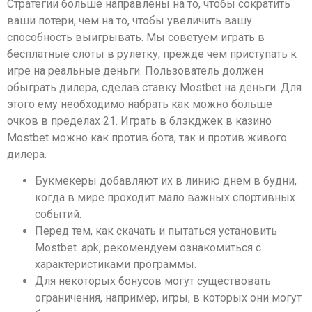
Стратегии больше направлены на то, чтобы сократить
ваши потери, чем на то, чтобы увеличить вашу
способность выигрывать. Мы советуем играть в
бесплатные слоты в рулетку, прежде чем приступать к
игре на реальные деньги. Пользователь должен
обыграть дилера, сделав ставку Mostbet на деньги. Для
этого ему необходимо набрать как можно больше
очков в пределах 21. Играть в блэкджек в казино
Mostbet можно как против бота, так и против живого
дилера.
Букмекеры добавляют их в линию днем в будни,
когда в мире проходит мало важных спортивных
событий.
Перед тем, как скачать и пытаться установить
Mostbet .apk, рекомендуем ознакомиться с
характеристиками программы.
Для некоторых бонусов могут существовать
ограничения, например, игры, в которых они могут