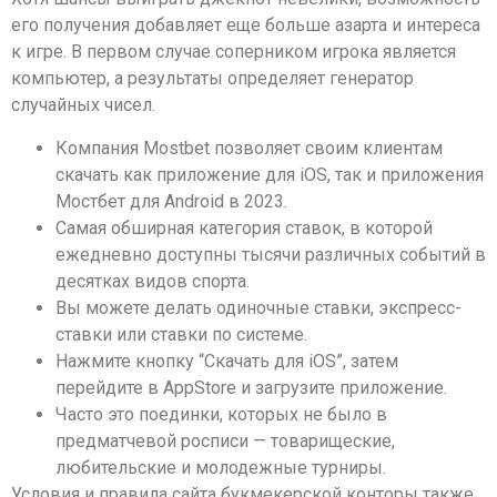
его получения добавляет еще больше азарта и интереса
к игре. В первом случае соперником игрока является
компьютер, а результаты определяет генератор
случайных чисел.
Компания Mostbet позволяет своим клиентам
скачать как приложение для iOS, так и приложения
Мостбет для Android в 2023.
Самая обширная категория ставок, в которой
ежедневно доступны тысячи различных событий в
десятках видов спорта.
Вы можете делать одиночные ставки, экспресс-
ставки или ставки по системе.
Нажмите кнопку “Скачать для iOS”, затем
перейдите в AppStore и загрузите приложение.
Часто это поединки, которых не было в
предматчевой росписи — товарищеские,
любительские и молодежные турниры.
Условия и правила сайта букмекерской конторы также