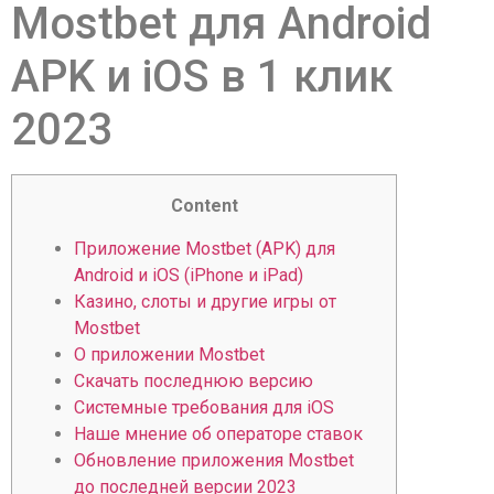
Mostbet для Android
APK и iOS в 1 клик
2023
Content
Приложение Mostbet (APK) для
Android и iOS (iPhone и iPad)
Казино, слоты и другие игры от
Mostbet
О приложении Mostbet
Скачать последнюю версию
Системные требования для iOS
Наше мнение об операторе ставок
Обновление приложения Mostbet
до последней версии 2023