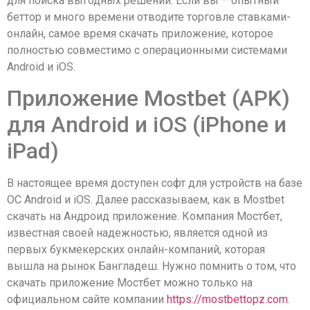
для поиска выгодных решений. Если вы – опытный
беттор и много времени отводите торговле ставками-
онлайн, самое время скачать приложение, которое
полностью совместимо с операционными системами
Android и iOS.
Приложение Mostbet (APK)
для Android и iOS (iPhone и
iPad)
В настоящее время доступен софт для устройств на базе
ОС Android и iOS. Далее рассказываем, как в Mostbet
скачать на Андроид приложение. Компания Мостбет,
известная своей надежностью, является одной из
первых букмекерских онлайн-компаний, которая
вышла на рынок Бангладеш. Нужно помнить о том, что
скачать приложение Мостбет можно только на
официальном сайте компании
https://mostbettopz.com
.