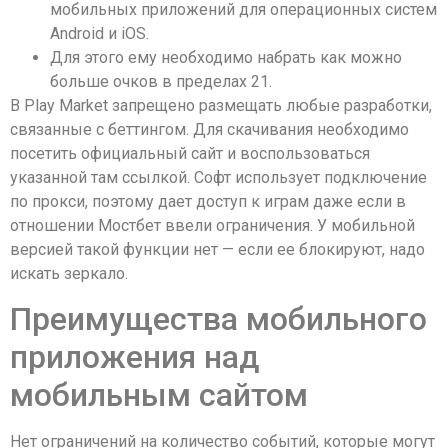
мобильных приложений для операционных систем
Android и iOS.
Для этого ему необходимо набрать как можно
больше очков в пределах 21.
В Play Market запрещено размещать любые разработки,
связанные с беттингом. Для скачивания необходимо
посетить официальный сайт и воспользоваться
указанной там ссылкой. Софт использует подключение
по прокси, поэтому дает доступ к играм даже если в
отношении Мостбет ввели ограничения. У мобильной
версией такой функции нет — если ее блокируют, надо
искать зеркало.
Преимущества мобильного
приложения над
мобильным сайтом
Нет ограничений на количество событий, которые могут