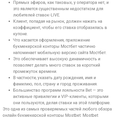
Прямых эфиров, как таковых, у оператора нет, и
это является существенным недостатком для
любителей ставок-LIVE.
Клиент, попадая на рынок, должен нажать на
коэффициент, чтобы его ставка отобразилась в
купоне.
Что касается оформления, приложение
букмекерской конторы Мостбет частично
напоминает мобильную версию сайта Мостбет.
Это обеспечивает высокую динамичность и
позволяет делать много ставок за короткий
промежуток времени.
В частности, указать дату рождения, имя и
фамилию, пол, страну и город проживания.
Большинство программ лояльности Bet — это
активные привилегии и VIP-клиенты, которыми
они пользуются, делая ставки на этой платформе.
Это одна из самых проверяемых частей любого обзора
онлайн букмекерской конторы Mostbet. Mostbet