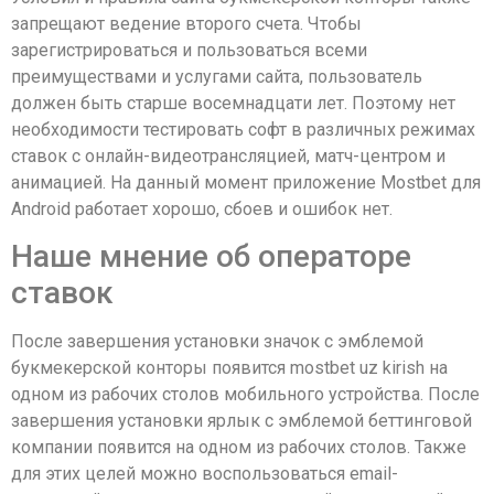
запрещают ведение второго счета. Чтобы
зарегистрироваться и пользоваться всеми
преимуществами и услугами сайта, пользователь
должен быть старше восемнадцати лет. Поэтому нет
необходимости тестировать софт в различных режимах
ставок с онлайн-видеотрансляцией, матч-центром и
анимацией. На данный момент приложение Mostbet для
Android работает хорошо, сбоев и ошибок нет.
Наше мнение об операторе
ставок
После завершения установки значок с эмблемой
букмекерской конторы появится mostbet uz kirish на
одном из рабочих столов мобильного устройства. После
завершения установки ярлык с эмблемой беттинговой
компании появится на одном из рабочих столов. Также
для этих целей можно воспользоваться email-