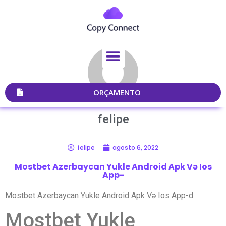
ORÇAMENTO
felipe
felipe
agosto 6, 2022
Mostbet Azerbaycan Yukle Android Apk Və Ios
App-
Mostbet Azerbaycan Yukle Android Apk Və Ios App-d
Mostbet Yukle