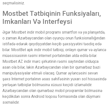
seçməlisiniz.
Mostbet Tətbiqinin Funksiyaları,
Imkanları Və Interfeysi
Əgər Mostbet indir mobil proqramı smartfon və ya planşetdə,
o zaman Azərbaycandan olan oyunçu onun funksionallığından
istifadə edərək qeydiyyatdan keçib şəxsiyyətini təsdiq edə
bilər. MostBet apk indir mobil tətbiqi, onlayn qumar və əyləncə
müəssisəsinin rəsmi internet portalından əldə edilə bilər.
Mostbet AZ indir mərc şirkətinin rəsmi saytından olduqca
asan ola bilər, lakin Azərbaycandan olan bir qumarbaz bəzi
manipulyasiyalar etməli olacaq. Qumar əyləncəsini sevən
şəxs İnternet portalının əsas səhifəsinin yuxarı sol hissəsində
yerləşən tətbiqlər bölməsinə xüsusi keçidi izləməlidir.
Azərbaycandan olan qumarbaz mobil proqramlar bölməsinə
keçdikdən sonra Android loqosu formasında olan düyməni
sıxmalıdır.