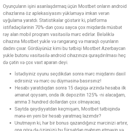
Oyunçuların işini asanlaşdırmaq üçün Mostbet onların android
cihazlarına öz aplekasiyasını yükləməyə imkan verən
uyğulama yaratdı. Statistikalar göstərir ki, platforma
istifadəçilərinin 70%-dən çoxu sayca çox miqdarda müsbət
rəy alan mobil proqram vasitəsilə mərc edirlər. Beləliklə
cihazına Mostbet yukle və rəngarəng və maraqlı oyunların
dadını çıxar. Gördüyünüz kimi bu tətbiqi Mostbet Azerbaycan
yukle butonu vasitəsilə android cihazınıza quraşdırılması heç
də çətin və çox vaxt aparan deyi.
İstədiyiniz oyunu seçdikdən sonra mərc miqdarını daxil
edirsiniz və mərc ou düyməsinə basırsınız!
Hesabı yaratdıqdan sonra 15 dəqiqə ərzində hesaba ilk
əmanət qoysam, onda ilk depozitin 125% -ni alacağam,
amma 3 hundred dollardan çox olmayacaq.
Saytda qeydiyyatdan keçmişəm, Mostbet tətbiqində
mənə en yeni bir hesab yaratmaq lazımdır?
Unutmayın ki, hər bir bonus qazandığınız mərcinizi artırır,
ona görə də özünüzü bu fürsətdən məhrum etməyin və