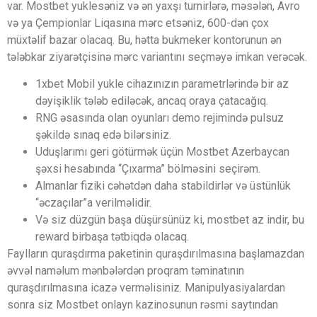
var. Mostbet yuklesəniz və ən yaxşı turnirlərə, məsələn, Avro
və ya Çempionlar Liqasına mərc etsəniz, 600-dən çox
müxtəlif bazar olacaq. Bu, hətta bukmeker kontorunun ən
tələbkar ziyarətçisinə mərc variantını seçməyə imkan verəcək.
1xbet Mobil yukle cihazınızın parametrlərində bir az
dəyişiklik tələb ediləcək, ancaq oraya çatacağıq.
RNG əsasında olan oyunları demo rejimində pulsuz
şəkildə sınaq edə bilərsiniz.
Uduşlarımı geri götürmək üçün Mostbet Azerbaycan
şəxsi hesabında “Çıxarma” bölməsini seçirəm.
Almanlar fiziki cəhətdən daha stabildirlər və üstünlük
“əczaçılar”a verilməlidir.
Və siz düzgün başa düşürsünüz ki, mostbet az indir, bu
reward birbaşa tətbiqdə olacaq.
Faylların quraşdırma paketinin quraşdırılmasına başlamazdan
əvvəl naməlum mənbələrdən proqram təminatının
quraşdırılmasına icazə verməlisiniz. Manipulyasiyalardan
sonra siz Mostbet onlayn kazinosunun rəsmi saytından