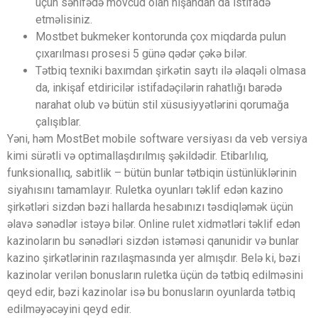
üçün səhifədə mövcud olan nişandan da istifadə
etməlisiniz.
Mostbet bukmeker kontorunda çox miqdarda pulun
çıxarılması prosesi 5 günə qədər çəkə bilər.
Tətbiq texniki baxımdan şirkətin saytı ilə əlaqəli olmasa
da, inkişaf etdiricilər istifadəçilərin rahatlığı barədə
narahat olub və bütün stil xüsusiyyətlərini qorumağa
çalışıblar.
Yəni, həm MostBet mobile software versiyası da veb versiya
kimi sürətli və optimallaşdırılmış şəkildədir. Etibarlılıq,
funksionallıq, sabitlik – bütün bunlar tətbiqin üstünlüklərinin
siyahısını tamamlayır. Ruletka oyunları təklif edən kazino
şirkətləri sizdən bəzi hallarda hesabınızı təsdiqləmək üçün
əlavə sənədlər istəyə bilər. Online rulet xidmətləri təklif edən
kazinoların bu sənədləri sizdən istəməsi qanunidir və bunlar
kazino şirkətlərinin razılaşmasında yer almışdır. Belə ki, bəzi
kazinolar verilən bonusların ruletka üçün də tətbiq edilməsini
qeyd edir, bəzi kazinolar isə bu bonusların oyunlarda tətbiq
edilməyəcəyini qeyd edir.