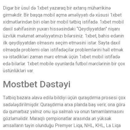
Digər bir üsul də 1xbet yazaraq bir axtarış mühərrikinə
girməkdir. Bir başqa mobil açma əməliyyatı də xüsusi 1xbet
xidmətlərindən biri olan bir mobil tətbiq istifadə. 1xbet mobil
daxil səhifəsinin yuxarı hissəsindəki “Qeydiyyatdan” nişanı
üzvlük məlumat əməliyyatınızı bilərsiniz. 1xbet, bahis edənin
ilk qeydiyyatdan olmasını seçim etməsini istər. Sayta daxil
olmaqda problemi olan istifadəçilər problemlərini həll etmək
və istədikləri zaman mərc etmək üçün 1xbet mobil istifadə
edə bilərlər. 1xbet mobile oyunlarda futbol mərclərinin bir çox
üstünlükləri var.
Mostbet Dəstəyi
Tətbiq bazara əlavə edilə bildiyi üçün quraşdırma prosesi çox
sadələşdirilmişdir. Quraşdırma arxa planda baş verir, ona görə
də qumarbaz yalnız onu işə salmalı və onun tamamlanmasını
gözləməlidir. Maraqlı çempionatlar arasında ən yüksək
əmsalların təyin olunduğu Premyer Liqa, NHL, KHL, La Liqa