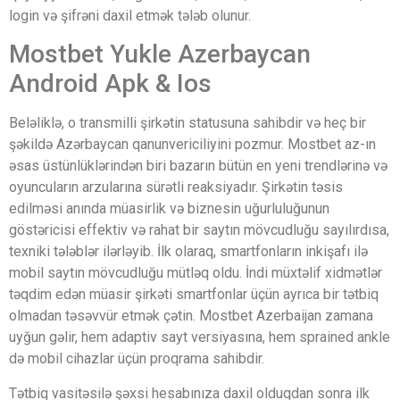
login və şifrəni daxil etmək tələb olunur.
Mostbet Yukle Azerbaycan
Android Apk & Ios
Beləliklə, o transmilli şirkətin statusuna sahibdir və heç bir
şəkildə Azərbaycan qanunvericiliyini pozmur. Mostbet az-ın
əsas üstünlüklərindən biri bazarın bütün en yeni trendlərinə və
oyuncuların arzularına sürətli reaksiyadır. Şirkətin təsis
edilməsi anında müasirlik və biznesin uğurluluğunun
göstəricisi effektiv və rahat bir saytın mövcudluğu sayılırdısa,
texniki tələblər ilərləyib. İlk olaraq, smartfonların inkişafı ilə
mobil saytın mövcudluğu mütləq oldu. İndi müxtəlif xidmətlər
təqdim edən müasir şirkəti smartfonlar üçün ayrıca bir tətbiq
olmadan təsəvvür etmək çətin. Mostbet Azerbaijan zamana
uyğun gəlir, hem adaptiv sayt versiyasına, hem sprained ankle
də mobil cihazlar üçün proqrama sahibdir.
Tətbiq vasitəsilə şəxsi hesabınıza daxil olduqdan sonra ilk