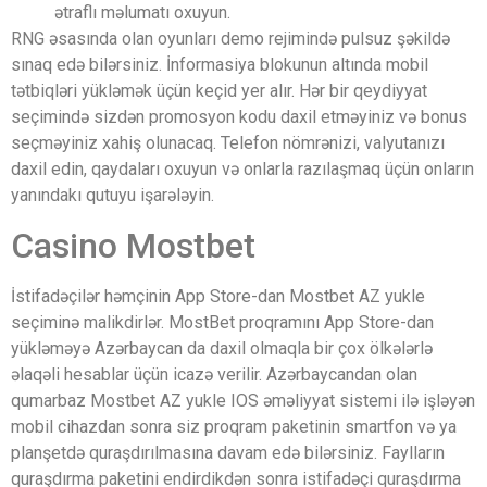
ətraflı məlumatı oxuyun.
RNG əsasında olan oyunları demo rejimində pulsuz şəkildə
sınaq edə bilərsiniz. İnformasiya blokunun altında mobil
tətbiqləri yükləmək üçün keçid yer alır. Hər bir qeydiyyat
seçimində sizdən promosyon kodu daxil etməyiniz və bonus
seçməyiniz xahiş olunacaq. Telefon nömrənizi, valyutanızı
daxil edin, qaydaları oxuyun və onlarla razılaşmaq üçün onların
yanındakı qutuyu işarələyin.
Casino Mostbet
İstifadəçilər həmçinin App Store-dan Mostbet AZ yukle
seçiminə malikdirlər. MostBet proqramını App Store-dan
yükləməyə Azərbaycan da daxil olmaqla bir çox ölkələrlə
əlaqəli hesablar üçün icazə verilir. Azərbaycandan olan
qumarbaz Mostbet AZ yukle IOS əməliyyat sistemi ilə işləyən
mobil cihazdan sonra siz proqram paketinin smartfon və ya
planşetdə quraşdırılmasına davam edə bilərsiniz. Faylların
quraşdırma paketini endirdikdən sonra istifadəçi quraşdırma