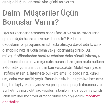
geniş olduğunu görmək olar, çünki ən azı cs.
Daimi Müştərilər Üçün
Bonuslar Varmı?
Bəs bu variantlar arasında hansı fərqlər va və ən məhsuldar
qazanc üçün hansını seçmək lazımdır? Biz bütün
oxucularımızı proqramdan istifadə etməyə dəvət edirik, çünki
o, mobil cihazlar üçün daha yaxşı optimallaşdırılıb. Bu,
müxtəlif bölmələrdən hərəkət edərkən daha sürətli işləməyə,
slot maşınlarının rəvan işə salınmasına, həmçinin məlumatların
avtomatik yenilənməsinə imkan verəcəkdir. Mobil versiyadan
istifadə etsəniz, İnternetə pul xərcləməli olacaqsınız, çünki
um, daha çox trafiki yeyir. Bununla belə, bu seçimlə cihazınıza
heç bir fayl yükləməyinizə və proqramın quraşdırılmasına vaxt
sərf etməyinizə ehtiyac yoxdur. İstənilən halda seçim sizindir,
lakin biz indi mostbet arizona yukle tövsiyə edirik
mostbet
azerbaijan
.