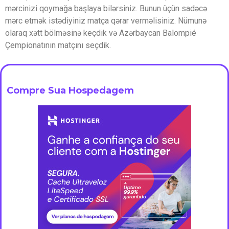
mərcinizi qoymağa başlaya bilərsiniz. Bunun üçün sadəcə
mərc etmək istədiyiniz matça qərar verməlisiniz. Nümunə
olaraq xətt bölməsinə keçdik və Azərbaycan Balompié
Çempionatının matçını seçdik.
Compre Sua Hospedagem