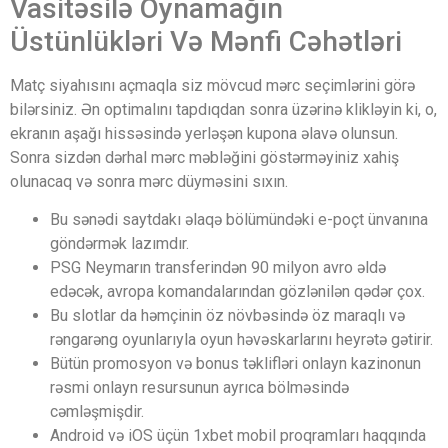
Vasitəsilə Oynamağın
Üstünlükləri Və Mənfi Cəhətləri
Matç siyahısını açmaqla siz mövcud mərc seçimlərini görə
bilərsiniz. Ən optimalını tapdıqdan sonra üzərinə klikləyin ki, o,
ekranın aşağı hissəsində yerləşən kupona əlavə olunsun.
Sonra sizdən dərhal mərc məbləğini göstərməyiniz xahiş
olunacaq və sonra mərc düyməsini sıxın.
Bu sənədi saytdakı əlaqə bölümündəki e-poçt ünvanına
göndərmək lazımdır.
PSG Neymarın transferindən 90 milyon avro əldə
edəcək, avropa komandalarından gözlənilən qədər çox.
Bu slotlar da həmçinin öz növbəsində öz maraqlı və
rəngarəng oyunlarıyla oyun həvəskarlarını heyrətə gətirir.
Bütün promosyon və bonus təklifləri onlayn kazinonun
rəsmi onlayn resursunun ayrıca bölməsində
cəmləşmişdir.
Android və iOS üçün 1xbet mobil proqramları haqqında