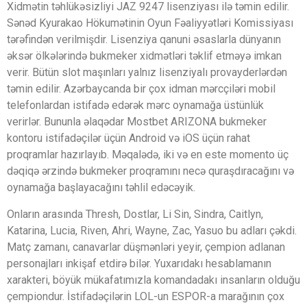
Xidmətin təhlükəsizliyi JAZ 9247 lisenziyası ilə təmin edilir.
Sənəd Kyurakao Hökumətinin Oyun Fəaliyyətləri Komissiyası
tərəfindən verilmişdir. Lisenziya qanuni əsaslarla dünyanın
əksər ölkələrində bukmeker xidmətləri təklif etməyə imkan
verir. Bütün slot maşınları yalnız lisenziyalı provayderlərdən
təmin edilir. Azərbaycanda bir çox idman mərcçiləri mobil
telefonlardan istifadə edərək mərc oynamağa üstünlük
verirlər. Bununla əlaqədar Mostbet ARIZONA bukmeker
kontoru istifadəçilər üçün Android və iOS üçün rahat
proqramlar hazırlayıb. Məqalədə, iki və en este momento üç
dəqiqə ərzində bukmeker proqramını necə quraşdıracağını və
oynamağa başlayacağını təhlil edəcəyik.
Onların arasında Thresh, Dostlar, Li Sin, Sindra, Caitlyn,
Katarina, Lucia, Riven, Ahri, Wayne, Zac, Yasuo bu adları çəkdi.
Matç zamanı, canavarlar düşmənləri yeyir, çempion adlanan
personajları inkişaf etdirə bilər. Yuxarıdakı hesablamanın
xarakteri, böyük mükafatımızla komandadakı insanların olduğu
çempiondur. İstifadəçilərin LOL-un ESPOR-a marağının çox