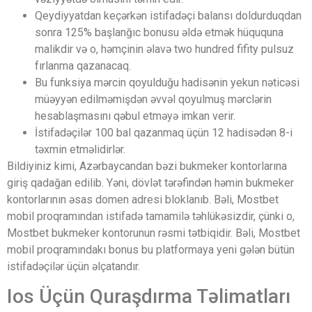
Qeydiyyatdan keçərkən istifadəçi balansı doldurduqdan
sonra 125% başlanğıc bonusu əldə etmək hüququna
malikdir və o, həmçinin əlavə two hundred fifity pulsuz
fırlanma qazanacaq.
Bu funksiya mərcin qoyulduğu hadisənin yekun nəticəsi
müəyyən edilməmişdən əvvəl qoyulmuş mərclərin
hesablaşmasını qəbul etməyə imkan verir.
İstifadəçilər 100 bal qazanmaq üçün 12 hadisədən 8-i
təxmin etməlidirlər.
Bildiyiniz kimi, Azərbaycandan bəzi bukmeker kontorlarına
giriş qadağan edilib. Yəni, dövlət tərəfindən həmin bukmeker
kontorlarının əsas domen adresi bloklanıb. Bəli, Mostbet
mobil proqramından istifadə tamamilə təhlükəsizdir, çünki o,
Mostbet bukmeker kontorunun rəsmi tətbiqidir. Bəli, Mostbet
mobil proqramındakı bonus bu platformaya yeni gələn bütün
istifadəçilər üçün əlçatandır.
Ios Üçün Quraşdırma Təlimatları