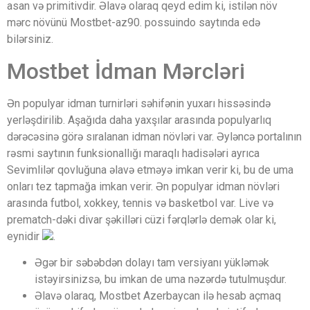
asan və primitivdir. Əlavə olaraq qeyd edim ki, istilən növ
mərc növünü Mostbet-az90. possuindo saytında edə
bilərsiniz.
Mostbet İdman Mərcləri
Ən populyar idman turnirləri səhifənin yuxarı hissəsində
yerləşdirilib. Aşağıda daha yaxşılar arasında populyarlıq
dərəcəsinə görə sıralanan idman növləri var. Əyləncə portalının
rəsmi saytının funksionallığı maraqlı hadisələri ayrıca
Sevimlilər qovluğuna əlavə etməyə imkan verir ki, bu de uma
onları tez tapmağa imkan verir. Ən populyar idman növləri
arasında futbol, ​​xokkey, tennis və basketbol var. Live və
prematch-dəki divar şəkilləri cüzi fərqlərlə demək olar ki,
eynidir
.
Əgər bir səbəbdən dolayı tam versiyanı yükləmək
istəyirsinizsə, bu imkan de uma nəzərdə tutulmuşdur.
Əlavə olaraq, Mostbet Azerbaycan ilə hesab açmaq