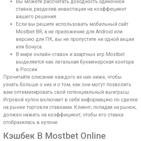
Вы можете рассчитать доходность одиночной
ставки, разделив инвестиции на коэффициент
вашего решения.
Если вы решите использовать мобильный сайт
Mostbet BR, а не приложение для Android или
версию для ПК, вы не пропустите ни одной акции
или бонуса.
В мире онлайн-ставок и азартных игр Mostbet
выделяется как легальная букмекерская контора
в России.
Прочитайте описание каждого из них ниже, чтобы
узнать больше о них и о том, как они могут позволить
вам оптимизировать свой потенциальный выигрыш.
Игровой купон включает в себя информацию по сделке
на рынке торговли ставками. Клиент, попадая на рынок,
должен нажать на коэффициент, чтобы его ставка
отобразилась в купоне.
Кэшбек В Mostbet Online