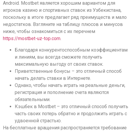
Android. Mostbet является хорошим вариантом для
игроков казино и спортивных ставок из Узбекистана,
поскольку в итоге предлагает ряд преимуществ и мало
недостатков. Взгляните на таблицу плюсов и минусов
ниже, чтобы ознакомиться с их перечнем
https://mostbet-uz-top.com
.
Благодаря конкурентоспособным коэффициентам
и линиям, вы всегда сможете получить
максимальную выгоду от своих ставок.
Приветственные бонусы – это отличный способ
начать делать ставки в Интернете.
Однако, чтобы начать играть на реальные деньги,
регистрация и пополнение счета являются
обязательными.
Кэшбек в Mostbet – это отличный способ получить
часть своих потерь обратно и продолжить играть с
удвоенной страстью.
На бесплатные вращения распространяется требование