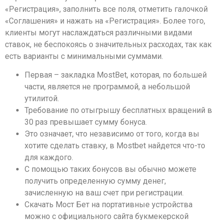
«Регистрация», заполнить все поля, отметить галочкой
«Соглашения» и нажать на «Регистрация». Более того,
клиенты могут наслаждаться различными видами
ставок, не беспокоясь о значительных расходах, так как
есть варианты с минимальными суммами.
Первая – закладка MostBet, которая, по большей
части, является не программой, а небольшой
утилитой.
Требование по отыгрышу бесплатных вращений в
30 раз превышает сумму бонуса.
Это означает, что независимо от того, когда вы
хотите сделать ставку, в Mostbet найдется что-то
для каждого.
С помощью таких бонусов вы обычно можете
получить определенную сумму денег,
зачисленную на ваш счет при регистрации.
Скачать Мост Бет на портативные устройства
можно с официального сайта букмекерской