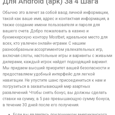
Для Android (apk) За 4 Шага
Обычно это влечет за собой ввод личной информации,
такой как ваше имя, адрес и контактная информация, а
также создание имени пользователя и пароля для
вашего счета. Добро пожаловать в казино и
букмекерскую контору Mostbet, идеальное место для
всех, кто увлечен онлайн-играми. С нашим
разнообразным ассортиментом увлекательных игр,
включая слоты, настольные игры и варианты с живыми
дилерами, каждый игрок найдет подходящий вариант.
Мы придаем высший приоритет вашей безопасности и
предоставляем удобный интерфейс для легкой
навигации. Не упустите шанс присоединиться к нам и
погрузиться в захватывающий мир азартных
развлечений. Чтобы снять бонус, вы должны сделать
ставки на сумму, в 5 раз превышающую сумму бонуса,
в течение 30 дней после его получения.
Если вы являетесь поклонником американского