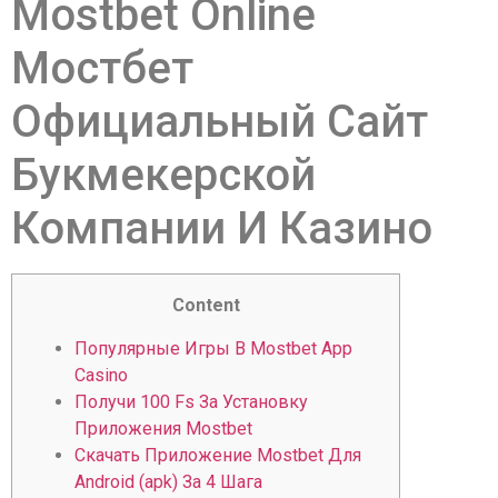
Mostbet Online
Мостбет
Официальный Сайт
Букмекерской
Компании И Казино
Content
Популярные Игры В Mostbet App
Casino
Получи 100 Fs За Установку
Приложения Mostbet
Скачать Приложение Mostbet Для
Android (apk) За 4 Шага