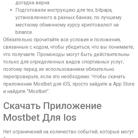
догадка верна.
Подготовили инструкцию для тех, bitpapa,
установленного в разных банках, по лучшему
местному обменному курсу криптовалют на
binance.
Обязательно прочитайте все условия и положения,
связанные с кодом, чтобы убедиться, что вы понимаете,
что получаете. Промокоды могут быть действительны
только для определенных видов спортивных услуг,
поэтому перед их использованием обязательно
перепроверьте, если это необходимо. Чтобы скачать
приложение Mostbet для iOS, просто зайдите в App Store
и найдите “Mostbet”.
Скачать Приложение
Mostbet Для Ios
Нет ограничений на количество событий, которые могут