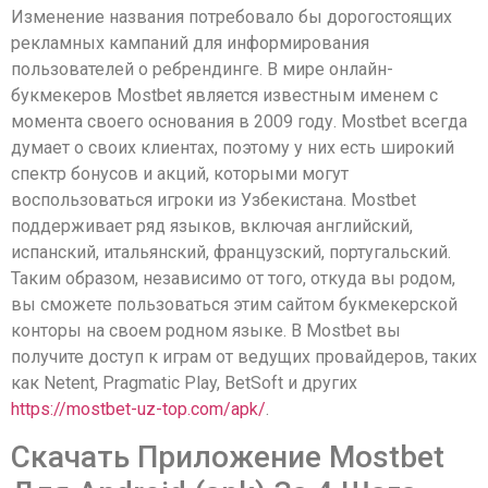
Изменение названия потребовало бы дорогостоящих
рекламных кампаний для информирования
пользователей о ребрендинге. В мире онлайн-
букмекеров Mostbet является известным именем с
момента своего основания в 2009 году. Mostbet всегда
думает о своих клиентах, поэтому у них есть широкий
спектр бонусов и акций, которыми могут
воспользоваться игроки из Узбекистана. Mostbet
поддерживает ряд языков, включая английский,
испанский, итальянский, французский, португальский.
Таким образом, независимо от того, откуда вы родом,
вы сможете пользоваться этим сайтом букмекерской
конторы на своем родном языке. В Mostbet вы
получите доступ к играм от ведущих провайдеров, таких
как Netent, Pragmatic Play, BetSoft и других
https://mostbet-uz-top.com/apk/
.
Скачать Приложение Mostbet