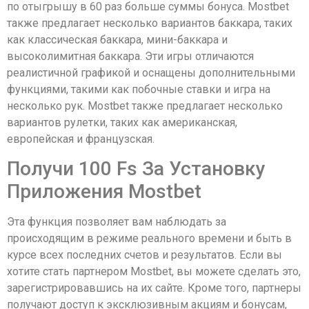
по отыгрышу в 60 раз больше суммы бонуса. Mostbet
также предлагает несколько вариантов баккара, таких
как классическая баккара, мини-баккара и
высоколимитная баккара. Эти игры отличаются
реалистичной графикой и оснащены дополнительными
функциями, такими как побочные ставки и игра на
несколько рук. Mostbet также предлагает несколько
вариантов рулетки, таких как американская,
европейская и французская.
Получи 100 Fs За Установку
Приложения Mostbet
Эта функция позволяет вам наблюдать за
происходящим в режиме реального времени и быть в
курсе всех последних счетов и результатов. Если вы
хотите стать партнером Mostbet, вы можете сделать это,
зарегистрировавшись на их сайте. Кроме того, партнеры
получают доступ к эксклюзивным акциям и бонусам,