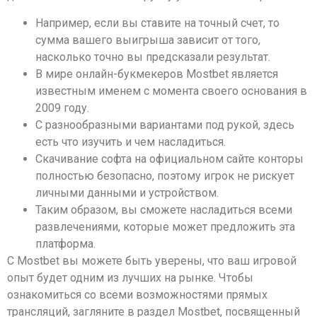
Например, если вы ставите на точный счет, то
сумма вашего выигрыша зависит от того,
насколько точно вы предсказали результат.
В мире онлайн-букмекеров Mostbet является
известным именем с момента своего основания в
2009 году.
С разнообразными вариантами под рукой, здесь
есть что изучить и чем насладиться.
Скачивание софта на официальном сайте конторы
полностью безопасно, поэтому игрок не рискует
личными данными и устройством.
Таким образом, вы сможете насладиться всеми
развлечениями, которые может предложить эта
платформа.
С Mostbet вы можете быть уверены, что ваш игровой
опыт будет одним из лучших на рынке. Чтобы
ознакомиться со всеми возможностями прямых
трансляций, загляните в раздел Mostbet, посвященный