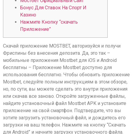
Мостбет Официальный Сайт
Бонус Для Ставок На Спорт И
Казино
Нажмите Кнопку “скачать
Приложение”
Скачай приложение MOSTBET, авторизуйся и получи
Фриспины без внесения депозита. Да, это так –
мобильные приложения Mostbet для iOS и Android
бесплатны – Приложение Mostbet доступно для
использования бесплатно. Чтобы обновить приложение
Mostbet, следуйте полным инструкциям в этом обзоре,
но, по сути, вы можете сделать это внутри приложения
или скачав все заново. Откройте загруженные файлы,
найдите установочный файл Mostbet APK и установите
приложение на свой смартфон. Подтвердите, что вы
хотите загрузить установочный файл, и дождитесь его
загрузки на ваш телефон. Нажмите на кнопку “Скачать
для Android” и начните загрузку установочного файла.