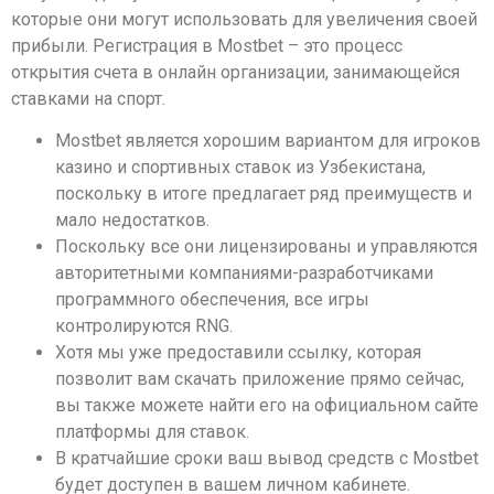
которые они могут использовать для увеличения своей
прибыли. Регистрация в Mostbet – это процесс
открытия счета в онлайн организации, занимающейся
ставками на спорт.
Mostbet является хорошим вариантом для игроков
казино и спортивных ставок из Узбекистана,
поскольку в итоге предлагает ряд преимуществ и
мало недостатков.
Поскольку все они лицензированы и управляются
авторитетными компаниями-разработчиками
программного обеспечения, все игры
контролируются RNG.
Хотя мы уже предоставили ссылку, которая
позволит вам скачать приложение прямо сейчас,
вы также можете найти его на официальном сайте
платформы для ставок.
В кратчайшие сроки ваш вывод средств с Mostbet
будет доступен в вашем личном кабинете.