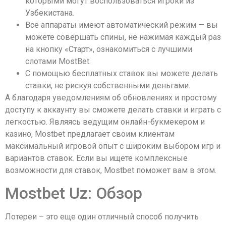
которыми могут воспользоваться игроки из
Узбекистана.
Все аппараты имеют автоматический режим — вы
можете совершать спины, не нажимая каждый раз
на кнопку «Старт», ознакомиться с лучшими
слотами MostBet.
С помощью бесплатных ставок вы можете делать
ставки, не рискуя собственными деньгами.
А благодаря уведомлениям об обновлениях и простому
доступу к аккаунту вы сможете делать ставки и играть с
легкостью. Являясь ведущим онлайн-букмекером и
казино, Mostbet предлагает своим клиентам
максимальный игровой опыт с широким выбором игр и
вариантов ставок. Если вы ищете комплексные
возможности для ставок, Mostbet поможет вам в этом.
Mostbet Uz: Обзор
Лотереи – это еще один отличный способ получить