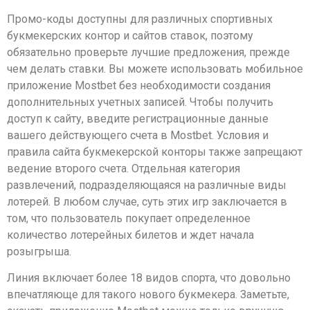
Промо-коды доступны для различных спортивных
букмекерских контор и сайтов ставок, поэтому
обязательно проверьте лучшие предложения, прежде
чем делать ставки. Вы можете использовать мобильное
приложение Mostbet без необходимости создания
дополнительных учетных записей. Чтобы получить
доступ к сайту, введите регистрационные данные
вашего действующего счета в Mostbet. Условия и
правила сайта букмекерской конторы также запрещают
ведение второго счета. Отдельная категория
развлечений, подразделяющаяся на различные виды
лотерей. В любом случае, суть этих игр заключается в
том, что пользователь покупает определенное
количество лотерейных билетов и ждет начала
розыгрыша.
Линия включает более 18 видов спорта, что довольно
впечатляюще для такого нового букмекера. Заметьте,