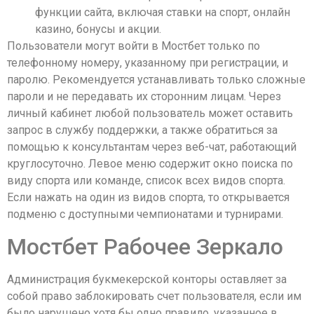
функции сайта, включая ставки на спорт, онлайн
казино, бонусы и акции.
Пользователи могут войти в Мостбет только по
телефонному номеру, указанному при регистрации, и
паролю. Рекомендуется устанавливать только сложные
пароли и не передавать их сторонним лицам. Через
личный кабинет любой пользователь может оставить
запрос в службу поддержки, а также обратиться за
помощью к консультантам через веб-чат, работающий
круглосуточно. Левое меню содержит окно поиска по
виду спорта или команде, список всех видов спорта.
Если нажать на один из видов спорта, то открывается
подменю с доступными чемпионатами и турнирами.
Мостбет Рабочее Зеркало
Администрация букмекерской конторы оставляет за
собой право заблокировать счет пользователя, если им
было нарушено хотя бы одно правило, указанное в