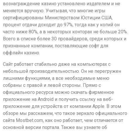
вознаграждение казино установлено издателем и не
меняется вручную. Учитывая, что многие игры
сертифицированы Министерством Юстиции США,
процент отдачи доходит до 97%, тогда как у копий он
часто ниже 80%, а в некоторых конторах не больше 20%.
Всего в списке более 30 провайдеров, среди которых и
признанные компании, поставляющие софт для
оффлайн казино.
Сайт работает стабильно даже на компьютерах с
небольшой производительностью. Он не перегружен
лишними функциями, а все необходимые меню
собраны с правой и левой стороны. Прямо с
официального ресурса можно скачать фирменное
приложение на Android и получить ссылку на веб-
приложение для устройств от компании Apple. В этом
обзоре мы расскажем, что такое зеркало официального
сайта Mostbet.com, как оно работает, чем отличается от
основной версии портала. Также вы узнаете об