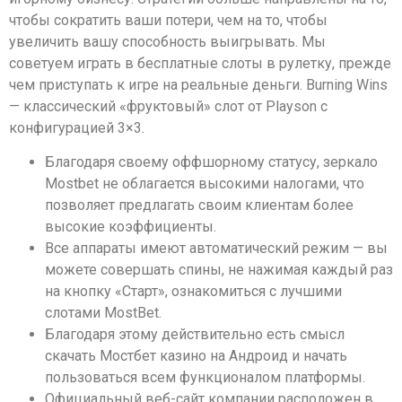
чтобы сократить ваши потери, чем на то, чтобы
увеличить вашу способность выигрывать. Мы
советуем играть в бесплатные слоты в рулетку, прежде
чем приступать к игре на реальные деньги. Burning Wins
— классический «фруктовый» слот от Playson с
конфигурацией 3×3.
Благодаря своему оффшорному статусу, зеркало
Mostbet не облагается высокими налогами, что
позволяет предлагать своим клиентам более
высокие коэффициенты.
Все аппараты имеют автоматический режим — вы
можете совершать спины, не нажимая каждый раз
на кнопку «Старт», ознакомиться с лучшими
слотами MostBet.
Благодаря этому действительно есть смысл
скачать Мостбет казино на Андроид и начать
пользоваться всем функционалом платформы.
Официальный веб-сайт компании расположен в