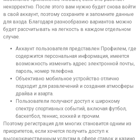
некорректно. После этого вам нужно будет снова войти
в свой аккаунт, поэтому сохраните и запомните данные
для входа. Благодаря разнообразию вариантов можно
будет рассчитывать на легкость в каждом отдельном
случае.
Аккаунт пользователя представлен Профилем, где
содержится персональная информация, имеется
возможность изменить адрес электронной почты,
пароль, номер телефона.
Объективно мобильное устройство отлично
подходит для развлечений и создания атмосферы
драйва и азарта.
Пользователи получают доступ к широкому
спектру спортивных событий, включая футбол,
баскетбол, теннис, хоккей и прочим.
Поэтому регистрация для многих становится одним из
приоритетов, если хочется получить доступ к
высококачественным услугам в сфере ставок и казино.