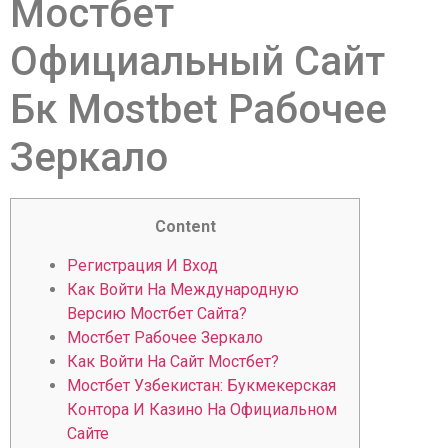
Мостбет
Официальный Сайт
Бк Mostbet Рабочее
Зеркало
Content
Регистрация И Вход
Как Войти На Международную
Версию Мостбет Сайта?
Мостбет Рабочее Зеркало
Как Войти На Сайт Мостбет?
Мостбет Узбекистан: Букмекерская
Контора И Казино На Официальном
Сайте