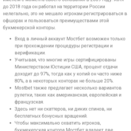
до 2018 года он работал на территории России
нелегально, это не мешало игрокам регистрироваться в
офшорах и пользоваться преимуществами этой
букмекерской конторы.
Вход в личный аккаунт Мостбет возможен только
при прохождении процедуры регистрации и
верификации.
Учитывая, что многие игры сертифицированы
Министерством Юстиции США, процент отдачи
доходит до 97%, тогда как у копий он часто ниже
80%, а в некоторых конторах не больше 20%.
Mostbet также предлагает несколько вариантов
рулетки, таких как американская, европейская и
французская.
Здесь нет ни скаттеров, ни диких спинов, ни
бесплатных бонусных вращений.
Чтобы максимально охватить игроков,
букмекерская контора Мостбет владеет две