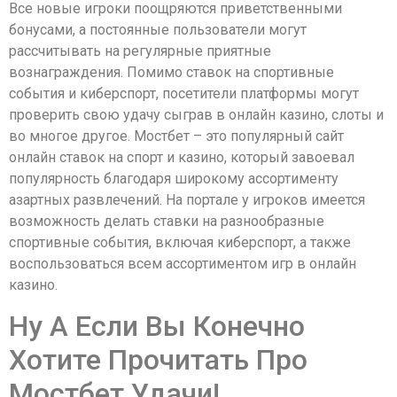
Все новые игроки поощряются приветственными
бонусами, а постоянные пользователи могут
рассчитывать на регулярные приятные
вознаграждения. Помимо ставок на спортивные
события и киберспорт, посетители платформы могут
проверить свою удачу сыграв в онлайн казино, слоты и
во многое другое. Мостбет – это популярный сайт
онлайн ставок на спорт и казино, который завоевал
популярность благодаря широкому ассортименту
азартных развлечений. На портале у игроков имеется
возможность делать ставки на разнообразные
спортивные события, включая киберспорт, а также
воспользоваться всем ассортиментом игр в онлайн
казино.
Ну А Если Вы Конечно
Хотите Прочитать Про
Мостбет Удачи!