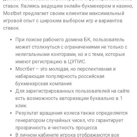
ставок. Являясь ведущим онлайн-букмекером и казино,
Mostbet предлагает своим клиентам максимальный
игровой опыт с широким выбором игр и вариантов
ставок.
При поиске рабочего домена БК, пользователь
может столкнуться с ограничениями не только с
нелегальными конторами, но и с теми, которые
имеют регистрацию в ЦУПИС.
Мостбет – это молодая, но перспективная и
набирающая популярность российская
букмекерская компания.
Для зарегистрированных пользователей на сайте
есть возможность авторизации буквально в 1
клик.
Результат вращения колеса также определяется
генератором случайных чисел, что гарантирует
прозрачность и честность процесса.
В личном кабинете игрока отображаются все