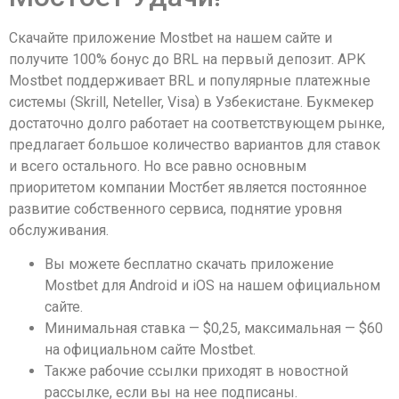
Скачайте приложение Mostbet на нашем сайте и
получите 100% бонус до BRL на первый депозит. APK
Mostbet поддерживает BRL и популярные платежные
системы (Skrill, Neteller, Visa) в Узбекистане. Букмекер
достаточно долго работает на соответствующем рынке,
предлагает большое количество вариантов для ставок
и всего остального. Но все равно основным
приоритетом компании Мостбет является постоянное
развитие собственного сервиса, поднятие уровня
обслуживания.
Вы можете бесплатно скачать приложение
Mostbet для Android и iOS на нашем официальном
сайте.
Минимальная ставка — $0,25, максимальная — $60
на официальном сайте Mostbet.
Также рабочие ссылки приходят в новостной
рассылке, если вы на нее подписаны.