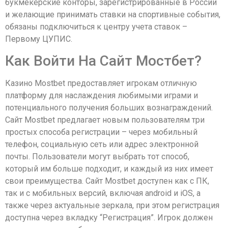
букмекерские конторы, зарегистрированные в России
и желающие принимать ставки на спортивные события,
обязаны подключиться к центру учета ставок –
Первому ЦУПИС.
Как Войти На Сайт Мостбет?
Казино Mostbet предоставляет игрокам отличную
платформу для наслаждения любимыми играми и
потенциального получения больших вознаграждений.
Сайт Mostbet предлагает новым пользователям три
простых способа регистрации – через мобильный
телефон, социальную сеть или адрес электронной
почты. Пользователи могут выбрать тот способ,
который им больше подходит, и каждый из них имеет
свои преимущества. Сайт Mostbet доступен как с ПК,
так и с мобильных версий, включая android и iOS, а
также через актуальные зеркала, при этом регистрация
доступна через вкладку “Регистрация”. Игрок должен