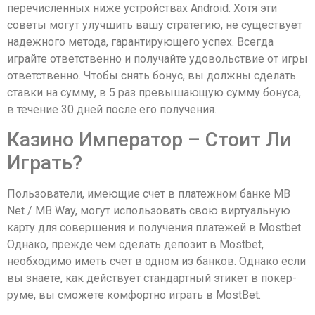
перечисленных ниже устройствах Android. Хотя эти
советы могут улучшить вашу стратегию, не существует
надежного метода, гарантирующего успех. Всегда
играйте ответственно и получайте удовольствие от игры
ответственно. Чтобы снять бонус, вы должны сделать
ставки на сумму, в 5 раз превышающую сумму бонуса,
в течение 30 дней после его получения.
Казино Император – Стоит Ли
Играть?
Пользователи, имеющие счет в платежном банке MB
Net / MB Way, могут использовать свою виртуальную
карту для совершения и получения платежей в Mostbet.
Однако, прежде чем сделать депозит в Mostbet,
необходимо иметь счет в одном из банков. Однако если
вы знаете, как действует стандартный этикет в покер-
руме, вы сможете комфортно играть в MostBet.