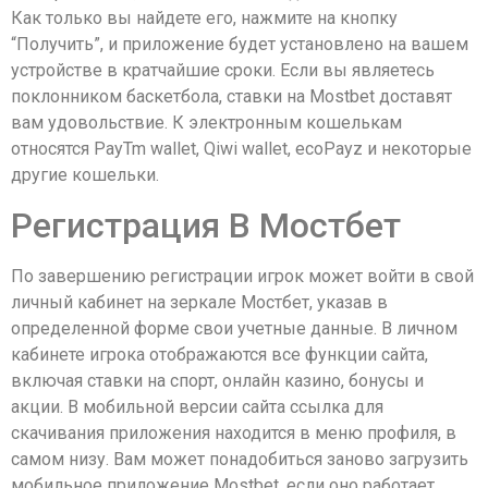
Как только вы найдете его, нажмите на кнопку
“Получить”, и приложение будет установлено на вашем
устройстве в кратчайшие сроки. Если вы являетесь
поклонником баскетбола, ставки на Mostbet доставят
вам удовольствие. К электронным кошелькам
относятся PayTm wallet, Qiwi wallet, ecoPayz и некоторые
другие кошельки.
Регистрация В Мостбет
По завершению регистрации игрок может войти в свой
личный кабинет на зеркале Мостбет, указав в
определенной форме свои учетные данные. В личном
кабинете игрока отображаются все функции сайта,
включая ставки на спорт, онлайн казино, бонусы и
акции. В мобильной версии сайта ссылка для
скачивания приложения находится в меню профиля, в
самом низу. Вам может понадобиться заново загрузить
мобильное приложение Mostbet, если оно работает