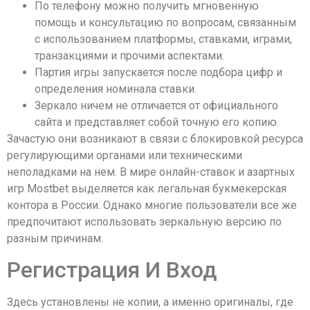
По телефону можно получить мгновенную
помощь и консультацию по вопросам, связанным
с использованием платформы, ставками, играми,
транзакциями и прочими аспектами.
Партия игры запускается после подбора цифр и
определения номинала ставки.
Зеркало ничем не отличается от официального
сайта и представляет собой точную его копию.
Зачастую они возникают в связи с блокировкой ресурса
регулирующими органами или техническими
неполадками на нем. В мире онлайн-ставок и азартных
игр Mostbet выделяется как легальная букмекерская
контора в России. Однако многие пользователи все же
предпочитают использовать зеркальную версию по
разным причинам.
Регистрация И Вход
Здесь установлены не копии, а именно оригиналы, где