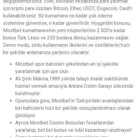
değiştiremezsiniz. Evet, Mostbet hesabınıza para yatırmak
için kripto para cüzdanı Bitcoin, Ether, USDT, Dogecoin, Dash’i
kullanabilirsiniz. Bir kumarhane ne kadar çok ödeme
sistemine güvenirse, o kadar güvenilirdir. Hoşgeldin bonusu,
Mostbet kumarhanesinin yeni müşterilerinin 2.500’e kadar
bonus Türk Lirası ve 250 bedava dönüş kazanmasını sağlar.
Demo modu, slotu kullanmanın ilkelerini ve özelliklerini hızlı
bir şekilde anlamanıza yardımcı olacaktır.
Mostbet spor bahisleri şirketinden en iyi şekilde
yararlanmak için üye olun.
Ali Şirin Makina,1989 yılında talaşlı imalat sektöründe
hizmet vermek amacıyla Ankara Ostim Sanayi sitesinde
kurulmuştur.
Oyunculara göre, Mostbet’in Türkiye’deki avantajlarından
biri bahislerin hızlı bir şekilde sonuçlandırılması olarak
görülüyor.
Ayrıca Mostbet Casino Bonusları fırsatlarından
yararlanıp, bol bol bonus ve ödül kazanmayı unutmayın!