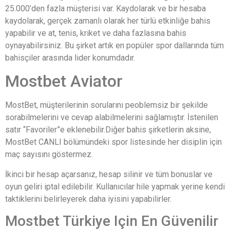
25.000’den fazla müşterisi var. Kaydolarak ve bir hesaba
kaydolarak, gerçek zamanlı olarak her türlü etkinliğe bahis
yapabilir ve at, tenis, kriket ve daha fazlasına bahis
oynayabilirsiniz. Bu şirket artık en popüler spor dallarında tüm
bahisçiler arasında lider konumdadır.
Mostbet Aviator
MostBet, müşterilerinin sorularını peoblemsiz bir şekilde
sorabilmelerini ve cevap alabilmelerini sağlamıştır. İstenilen
satır “Favoriler”e eklenebilir.Diğer bahis şirketlerin aksine,
MostBet CANLI bölümündeki spor listesinde her disiplin için
maç sayısını göstermez.
İkinci bir hesap açarsanız, hesap silinir ve tüm bonuslar ve
oyun geliri iptal edilebilir. Kullanıcılar hile yapmak yerine kendi
taktiklerini belirleyerek daha iyisini yapabilirler.
Mostbet Türkiye Için En Güvenilir