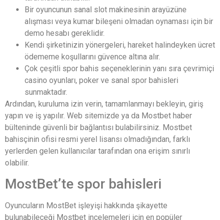
Bir oyuncunun sanal slot makinesinin arayüzüne
alışması veya kumar bileşeni olmadan oynaması için bir
demo hesabı gereklidir.
Kendi şirketinizin yönergeleri, hareket halindeyken ücret
ödememe koşullarını güvence altına alır.
Çok çeşitli spor bahis seçeneklerinin yanı sıra çevrimiçi
casino oyunları, poker ve sanal spor bahisleri
sunmaktadır.
Ardından, kuruluma izin verin, tamamlanmayı bekleyin, giriş
yapın ve iş yapılır. Web sitemizde ya da Mostbet haber
bülteninde güvenli bir bağlantısı bulabilirsiniz. Mostbet
bahisçinin ofisi resmi yerel lisansı olmadığından, farklı
yerlerden gelen kullanıcılar tarafından ona erişim sınırlı
olabilir.
MostBet’te spor bahisleri
Oyuncuların MostBet işleyişi hakkında şikayette
bulunabileceği Mostbet incelemeleri için en popüler