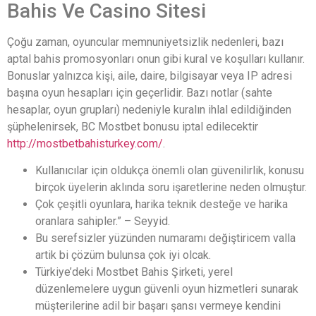
Bahis Ve Casino Sitesi
Çoğu zaman, oyuncular memnuniyetsizlik nedenleri, bazı
aptal bahis promosyonları onun gibi kural ve koşulları kullanır.
Bonuslar yalnızca kişi, aile, daire, bilgisayar veya IP adresi
başına oyun hesapları için geçerlidir. Bazı notlar (sahte
hesaplar, oyun grupları) nedeniyle kuralın ihlal edildiğinden
şüphelenirsek, BC Mostbet bonusu iptal edilecektir
http://mostbetbahisturkey.com/
.
Kullanıcılar için oldukça önemli olan güvenilirlik, konusu
birçok üyelerin aklında soru işaretlerine neden olmuştur.
Çok çeşitli oyunlara, harika teknik desteğe ve harika
oranlara sahipler.” – Seyyid.
Bu serefsizler yüzünden numaramı değiştiricem valla
artik bi çözüm bulunsa çok iyi olcak.
Türkiye’deki Mostbet Bahis Şirketi, yerel
düzenlemelere uygun güvenli oyun hizmetleri sunarak
müşterilerine adil bir başarı şansı vermeye kendini