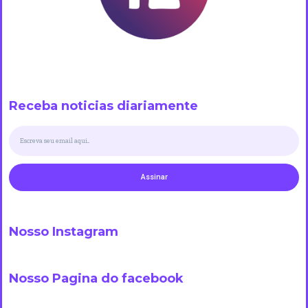
Receba noticias diariamente
Assinar
Nosso Instagram
Nosso Pagina do facebook