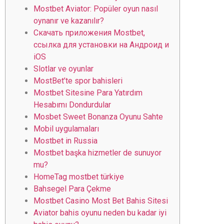
Mostbet Aviator: Popüler oyun nasıl
oynanır ve kazanılır?
Скачать приложения Mostbet,
ссылка для установки на Андроид и
iOS
Slotlar ve oyunlar
MostBet’te spor bahisleri
Mostbet Sitesine Para Yatırdım
Hesabımı Dondurdular
Mosbet Sweet Bonanza Oyunu Sahte
Mobil uygulamaları
Mostbet in Russia
Mostbet başka hizmetler de sunuyor
mu?
HomeTag mostbet türkiye
Bahsegel Para Çekme
Mostbet Casino Most Bet Bahis Sitesi
Aviator bahis oyunu neden bu kadar iyi