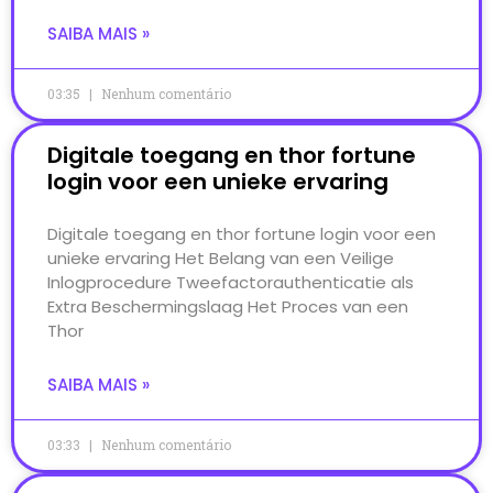
SAIBA MAIS »
03:35
Nenhum comentário
Digitale toegang en thor fortune
login voor een unieke ervaring
Digitale toegang en thor fortune login voor een
unieke ervaring Het Belang van een Veilige
Inlogprocedure Tweefactorauthenticatie als
Extra Beschermingslaag Het Proces van een
Thor
SAIBA MAIS »
03:33
Nenhum comentário