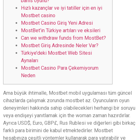
bahis oyunu?
Hızlı kazançlar ve iyi tatiller için en iyi
Mostbet casino
Mostbet Casino Giriş Yeni Adresi
MostBet’in Türkiye artıları ve eksileri
Can we withdraw funds from MostBet?
Mostbet Giriş Adresinde Neler Var?
Türkiye’deki Mostbet Web Sitesi
Aynaları
Mostbet Casino Para Çekemiyorum
Neden
Ama büyük ihtimalle, Mostbet mobil uygulaması tüm güncel
cihazlarda çalışmak zorunda mostbet az. Oyuncuların oyun
deneyimleri hakkında sahip olabilecekleri herhangi bir soruyu
veya endişeyi yanıtlamak için the woman zaman hazırdırlar.
Ayrıca USD$, Euro, GBP£, Rus Rublesi ve diğerleri gibi birkaç
farklı para birimini de kabul etmektedirler. Mostbet
hesabınıza çeşitli yöntemler kullanarak para yatırabilir ve