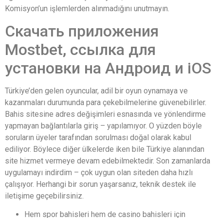
Komisyon’un işlemlerden alınmadığını unutmayın.
Скачать приложения
Mostbet, ссылка для
установки на Андроид и iOS
Türkiye’den gelen oyuncular, adil bir oyun oynamaya ve
kazanmaları durumunda para çekebilmelerine güvenebilirler.
Bahis sitesine adres değişimleri esnasında ve yönlendirme
yapmayan bağlantılarla giriş – yapılamıyor. O yüzden böyle
soruların üyeler tarafından sorulması doğal olarak kabul
ediliyor. Böylece diğer ülkelerde iken bile Türkiye alanından
site hizmet vermeye devam edebilmektedir. Son zamanlarda
uygulamayı indirdim – çok uygun olan siteden daha hızlı
çalışıyor. Herhangi bir sorun yaşarsanız, teknik destek ile
iletişime geçebilirsiniz.
Hem spor bahisleri hem de casino bahisleri için