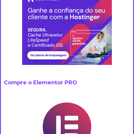
Compre o Elementor PRO