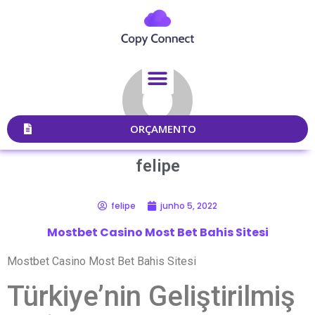
ORÇAMENTO
felipe
felipe
junho 5, 2022
Mostbet Casino Most Bet Bahis Sitesi
Mostbet Casino Most Bet Bahis Sitesi
Türkiye’nin Geliştirilmiş