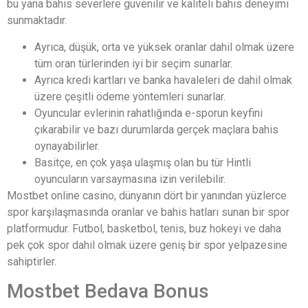
bu yana bahis severlere güvenilir ve kaliteli bahis deneyimi
sunmaktadır.
Ayrıca, düşük, orta ve yüksek oranlar dahil olmak üzere
tüm oran türlerinden iyi bir seçim sunarlar.
Ayrıca kredi kartları ve banka havaleleri de dahil olmak
üzere çeşitli ödeme yöntemleri sunarlar.
Oyuncular evlerinin rahatlığında e-sporun keyfini
çıkarabilir ve bazı durumlarda gerçek maçlara bahis
oynayabilirler.
Basitçe, en çok yaşa ulaşmış olan bu tür Hintli
oyuncuların varsaymasına izin verilebilir.
Mostbet online casino, dünyanın dört bir yanından yüzlerce
spor karşılaşmasında oranlar ve bahis hatları sunan bir spor
platformudur. Futbol, basketbol, tenis, buz hokeyi ve daha
pek çok spor dahil olmak üzere geniş bir spor yelpazesine
sahiptirler.
Mostbet Bedava Bonus