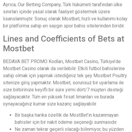
Ayrıca, Our Betting Company, Türk hükümeti tarafından ülke
sınırları içinde yasal olarak faaliyet göstermek üzere
lisanslanmıştır. Sonuç olarak Mostbet, hızlı ve kullanımı kolay
bir platforma sahip en saygın spor bahis sitelerinden biridir.
Lines and Coefficients of Bets at
Mostbet
BEDAVA BET PROMO Kodları, Mostbet Casino, Türkiye’de
Mostbet Casino olarak da verilebilir. Etkili futbol bahislerine
sahip olmak için yapmak istediğiniz tek şey Mostbet Poultry
sitenize giriş yapmaktır. Mostbet, sorunsuz bir uyarlama ile
size birbirinize keyifli bir süre yirmi dört/7 müşteri desteği
sağlayacaktır. Tüm en yüksek fırsat limanları ve burada
oynayacağınız kumar size kazanç sağlayabilir.
Bir başka harika özellik de MostBet’in kazanmayan
bahisler için bir nakit ödeme seçeneği sunmasıdır.
Ne zaman tekrar geçerli olacağı bilinmiyor, bu yüzden