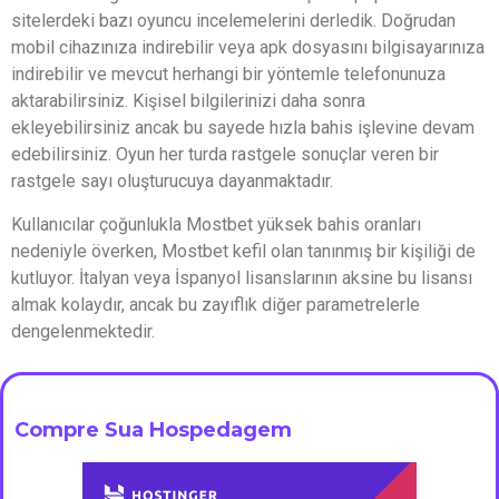
sitelerdeki bazı oyuncu incelemelerini derledik. Doğrudan
mobil cihazınıza indirebilir veya apk dosyasını bilgisayarınıza
indirebilir ve mevcut herhangi bir yöntemle telefonunuza
aktarabilirsiniz. Kişisel bilgilerinizi daha sonra
ekleyebilirsiniz ancak bu sayede hızla bahis işlevine devam
edebilirsiniz. Oyun her turda rastgele sonuçlar veren bir
rastgele sayı oluşturucuya dayanmaktadır.
Kullanıcılar çoğunlukla Mostbet yüksek bahis oranları
nedeniyle överken, Mostbet kefil olan tanınmış bir kişiliği de
kutluyor. İtalyan veya İspanyol lisanslarının aksine bu lisansı
almak kolaydır, ancak bu zayıflık diğer parametrelerle
dengelenmektedir.
Compre Sua Hospedagem