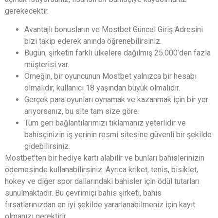
gerekecektir.
Avantajlı bonusların ve Mostbet Güncel Giriş Adresini
bizi takip ederek anında öğrenebilirsiniz.
Bugün, şirketin farklı ülkelere dağılmış 25.000’den fazla
müşterisi var.
Örneğin, bir oyuncunun Mostbet yalnızca bir hesabı
olmalıdır, kullanıcı 18 yaşından büyük olmalıdır.
Gerçek para oyunları oynamak ve kazanmak için bir yer
arıyorsanız, bu site tam size göre.
Tüm geri bağlantılarımızı tıklamanız yeterlidir ve
bahisçinizin iş yerinin resmi sitesine güvenli bir şekilde
gidebilirsiniz.
Mostbet’ten bir hediye kartı alabilir ve bunları bahislerinizin
ödemesinde kullanabilirsiniz. Ayrıca kriket, tenis, bisiklet,
hokey ve diğer spor dallarındaki bahisler için ödül tutarları
sunulmaktadır. Bu çevrimiçi bahis şirketi, bahis
fırsatlarınızdan en iyi şekilde yararlanabilmeniz için kayıt
olmanızı gerektirir.