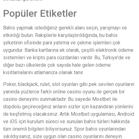
Popüler Etiketler
Bahis yapmak istediğiniz gerekli alanı seçin, yarışmayı ve
etkinliği bulun. Rakiplerle karşılaştırıldığında, bu bahis
şirketinin ofisinde para yatırma ve çekme işlemleri çok
uygundur. Banka kartlarına ek olarak, çeşitli elektronik ödeme
sistemleri ve kripto para cüzdanları vardır. Bu, Türkiye’de ve
diğer bazı ülkelerde çok sayıda hale gelen ödeme
kısıtlamalarını atlamanıza olanak tanır.
Poker, blackjack, rulet, slot oyunları gibi pek sevilen oyunların
yanında yüzlerce farklı online casino oyunu ile gerçek bir
casino deneyimi sunmaktadır. Bu sayede Mostbet ile
dopdolu geçireceğiniz anların sizler için kazandıran yönlerini
de keşfetmiş olacaksınız. Artık Mostbet uygulaması, Android
ve iOS için kurulum süreci ve sunulan bahis türleri hakkında
tüm önemli bilgileri biliyorsunuz. Spor bahis oyunlarından
sıkıldıysanız, size uygun olan casino oyunlarını deneyin.