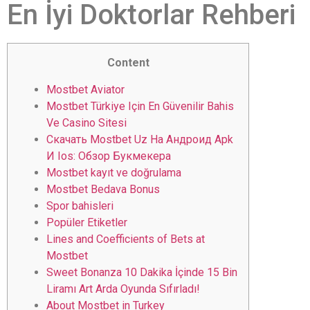
En İyi Doktorlar Rehberi
Content
Mostbet Aviator
Mostbet Türkiye Için En Güvenilir Bahis
Ve Casino Sitesi
Скачать Mostbet Uz На Андроид Apk
И Ios: Обзор Букмекера
Mostbet kayıt ve doğrulama
Mostbet Bedava Bonus
Spor bahisleri
Popüler Etiketler
Lines and Coefficients of Bets at
Mostbet
Sweet Bonanza 10 Dakika İçinde 15 Bin
Liramı Art Arda Oyunda Sıfırladı!
About Mostbet in Turkey