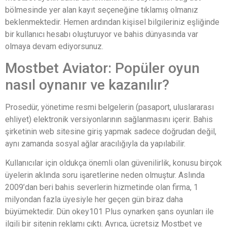
bölmesinde yer alan kayıt seçeneğine tıklamış olmanız
beklenmektedir. Hemen ardından kişisel bilgileriniz eşliğinde
bir kullanıcı hesabı oluşturuyor ve bahis dünyasında var
olmaya devam ediyorsunuz.
Mostbet Aviator: Popüler oyun
nasıl oynanır ve kazanılır?
Prosedür, yönetime resmi belgelerin (pasaport, uluslararası
ehliyet) elektronik versiyonlarının sağlanmasını içerir. Bahis
şirketinin web sitesine giriş yapmak sadece doğrudan değil,
aynı zamanda sosyal ağlar aracılığıyla da yapılabilir.
Kullanıcılar için oldukça önemli olan güvenilirlik, konusu birçok
üyelerin aklında soru işaretlerine neden olmuştur. Aslında
2009’dan beri bahis severlerin hizmetinde olan firma, 1
milyondan fazla üyesiyle her geçen gün biraz daha
büyümektedir. Dün okey101 Plus oynarken şans oyunları ile
ilgili bir sitenin reklamı çıktı. Ayrıca, ücretsiz Mostbet ve