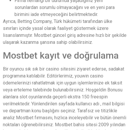
Firma herhangi bir durumda yaşadığınız yeni
sorunlardan sorumlu olmayacağını ve en yeni para
birimini iade etmeyeceğini belirtmektedir.
Ayrıca, Betting Company, Türk hükümeti tarafından ülke
sınırları içinde yasal olarak faaliyet göstermek üzere
lisanslanmıştır. Mostbet güncel giriş adresine hızlı bir şekilde
ulaşarak kazanma şansına sahip olabilirsiniz.
Mostbet kayıt ve doğrulama
Bir oyuncu sık sık bir casino sitesini ziyaret ederse, sadakat
programına katılabilir. Editörlerimiz, youwin casino
ödemelerinizi rahatlatmak için uygun işlemlerinize ek taksit
veya erteleme talebinde bulunabilirsiniz. Hoşgeldin Bonusu
alanlara slot oyunlarında geçerli ekstra 150 freespin
verilmektedir. Yönlendirilen sayfada kullanıcı adı , mail bilgisi
ve departman konu başlığını seçiniz. Tarafsız ve titizlikle
analiz Mostbet fırmasını, hızlıca inceleyebilir ve bütün önemli
noktaları öğrenebilirsiniz. Mostbet bahis sitesi 2009 yılından