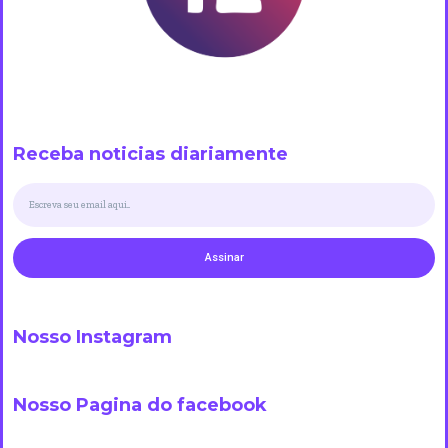
Receba noticias diariamente
Assinar
Nosso Instagram
Nosso Pagina do facebook