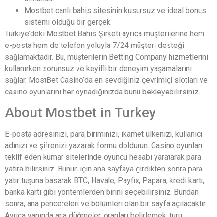
Mostbet canlı bahis sitesinin kusursuz ve ideal bonus
sistemi olduğu bir gerçek.
Türkiye’deki Mostbet Bahis Şirketi ayrıca müşterilerine hem
e-posta hem de telefon yoluyla 7/24 müşteri desteği
sağlamaktadır. Bu, müşterilerin Betting Company hizmetlerini
kullanırken sorunsuz ve keyifli bir deneyim yaşamalarını
sağlar. MostBet Casino’da en sevdiğiniz çevrimiçi slotları ve
casino oyunlarını her oynadığınızda bunu bekleyebilirsiniz.
About Mostbet in Turkey
E-posta adresinizi, para biriminizi, ikamet ülkenizi, kullanıcı
adınızı ve şifrenizi yazarak formu doldurun. Casino oyunları
teklif eden kumar sitelerinde oyuncu hesabı yaratarak para
yatıra bilirsiniz. Bunun için ana sayfaya girdikten sonra para
yatır tuşuna basarak BTC, Havale, Payfix, Papara, kredi kartı,
banka kartı gibi yöntemlerden birini seçebilirsiniz. Bundan
sonra, ana pencereleri ve bölümleri olan bir sayfa açılacaktır.
Ayrıca yanında ana düğmeler, oranları belirlemek, turu