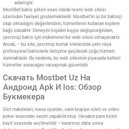
adamıştır.
MostBet bahis şirketi esas olarak resmi web sitesi
üzerinden faaliyet göstermektedir. Mostbet’in iyi bir bahisçi
olup olmadığını değerlendirin, hizmetlerini kullanan kişilere
bağlı olacaktır. Deneyim kişiden kişiye değişeceğinden,
çevrimiçi bahis için mükemmel bir web sitesi olmayacaktır.
Ancak, – bu site, çevrimiçi kumar sitelerinde yeni veya
profesyonel bahislerle iletişime geçilecek çoğu hizmeti
sunmaktadır. Bu nedenle, bu web sitesinin piyasada kaliteli
hizmetler sunacağını varsaymak güvenlidir.
Скачать Mostbet Uz На
Андроид Apk И Ios: Обзор
Букмекера
Slot makineleri, masa oyunları, canlı krupiye ruleti ve video
poker arasından seçim yapabilirsiniz. Hesabın para birimi
kayıt sırasında seçilmelidir – kararınızı daha sonra