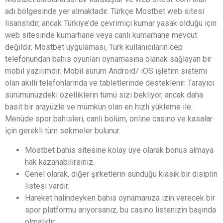
adı bölgesinde yer almaktadır. Türkçe Mostbet web sitesi
lisanslıdır, ancak Türkiye’de çevrimiçi kumar yasak olduğu için
web sitesinde kumarhane veya canlı kumarhane mevcut
değildir. Mostbet uygulaması, Türk kullanıcıların cep
telefonundan bahis oyunları oynamasına olanak sağlayan bir
mobil yazılımdır. Mobil sürüm Android/ iOS işletim sistemi
olan akıllı telefonlarında ve tabletlerinde desteklenir. Tarayıcı
sürümünüzdeki özelliklerin tümü sizi bekliyor, ancak daha
basit bir arayüzle ve mümkün olan en hızlı yükleme ile.
Menüde spor bahisleri, canlı bölüm, online casino ve kasalar
için gerekli tüm sekmeler bulunur.
Mostbet bahis sitesine kolay üye olarak bonus almaya
hak kazanabilirsiniz.
Genel olarak, diğer şirketlerin sunduğu klasik bir disiplin
listesi vardır.
Hareket halindeyken bahis oynamanıza izin verecek bir
spor platformu arıyorsanız, bu casino listenizin başında
olmalıdır.