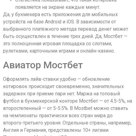
появляется на экране каждые минут.
Да, у букмекера есть приложения для мобильных
устройств на базе Android и iOS. В зависимости от
выбранного платежного метода перевод денег может
быть осуществлен в течение трех дней. Да, Мостбет —
это полноценная игровая площадка со слотами,
рулетками, карточными играми и онлайн-казино.
Авиатор Мостбет
Оформлять лайв-ставки удобно — обновление
котировок происходит своевременно, значительных
задержек при приеме пари нет. Маржа на топовый
футбол в букмекерской конторе Мостбет — от 4.5-5%, на
второстепенный — от 5-5.5%. В Mostbet можно ставить
на чемпионаты практически всех стран мира до
второго-третьего уровня. Отдельные страны, например,
Англия и Германия, представлены 10+ лигами.