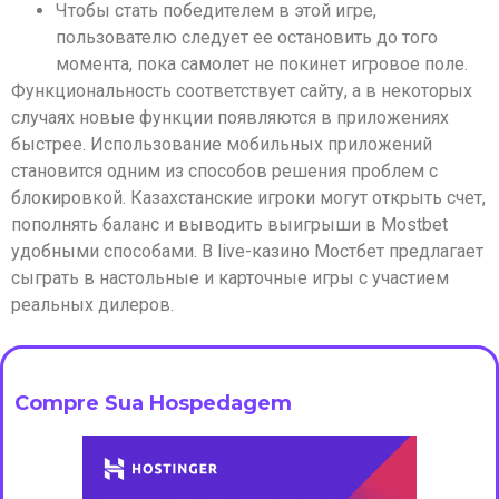
Чтобы стать победителем в этой игре,
пользователю следует ее остановить до того
момента, пока самолет не покинет игровое поле.
Функциональность соответствует сайту, а в некоторых
случаях новые функции появляются в приложениях
быстрее. Использование мобильных приложений
становится одним из способов решения проблем с
блокировкой. Казахстанские игроки могут открыть счет,
пополнять баланс и выводить выигрыши в Mostbet
удобными способами. В live-казино Мостбет предлагает
сыграть в настольные и карточные игры с участием
реальных дилеров.
Compre Sua Hospedagem