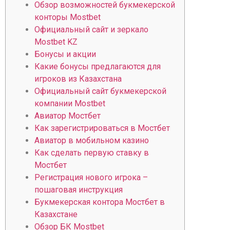
Обзор возможностей букмекерской
конторы Mostbet
Официальный сайт и зеркало
Mostbet KZ
Бонусы и акции
Какие бонусы предлагаются для
игроков из Казахстана
Официальный сайт букмекерской
компании Mostbet
Авиатор Мостбет
Как зарегистрироваться в Мостбет
Авиатор в мобильном казино
Как сделать первую ставку в
Мостбет
Регистрация нового игрока –
пошаговая инструкция
Букмекерская контора Мостбет в
Казахстане
Обзор БК Mostbet