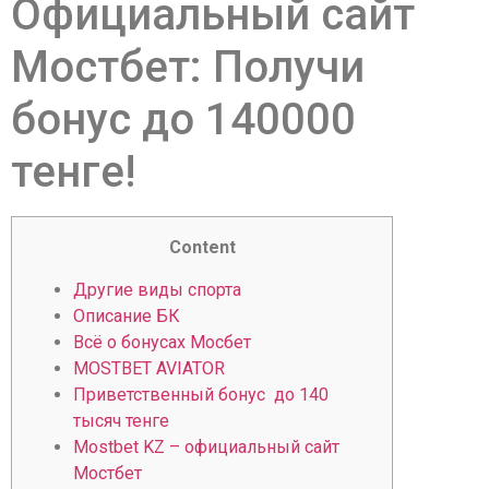
Официальный сайт
Мостбет: Получи
бонус до 140000
тенге!
Content
Другие виды спорта
Описание БК
Всё о бонусах Мосбет
MOSTBET AVIATOR
Приветственный бонус до 140
тысяч тенге
Mostbet KZ – официальный сайт
Мостбет