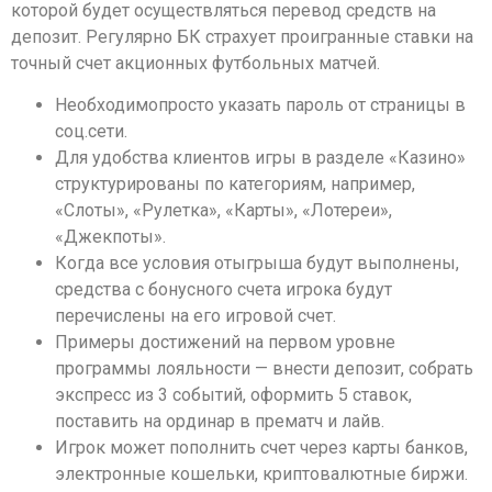
которой будет осуществляться перевод средств на
депозит. Регулярно БК страхует проигранные ставки на
точный счет акционных футбольных матчей.
Необходимопросто указать пароль от страницы в
соц.сети.
Для удобства клиентов игры в разделе «Казино»
структурированы по категориям, например,
«Слоты», «Рулетка», «Карты», «Лотереи»,
«Джекпоты».
Когда все условия отыгрыша будут выполнены,
средства с бонусного счета игрока будут
перечислены на его игровой счет.
Примеры достижений на первом уровне
программы лояльности — внести депозит, собрать
экспресс из 3 событий, оформить 5 ставок,
поставить на ординар в прематч и лайв.
Игрок может пополнить счет через карты банков,
электронные кошельки, криптовалютные биржи.