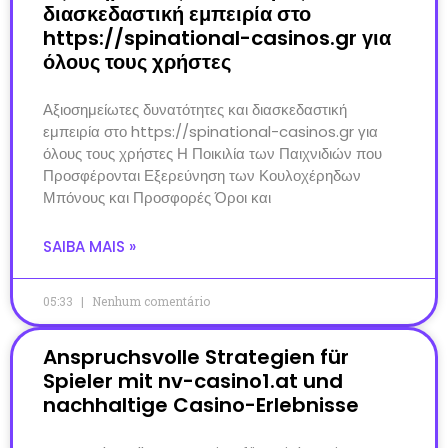
διασκεδαστική εμπειρία στο
https://spinational-casinos.gr για
όλους τους χρήστες
Αξιοσημείωτες δυνατότητες και διασκεδαστική
εμπειρία στο https://spinational-casinos.gr για
όλους τους χρήστες Η Ποικιλία των Παιχνιδιών που
Προσφέρονται Εξερεύνηση των Κουλοχέρηδων
Μπόνους και Προσφορές Όροι και
SAIBA MAIS »
05:33
Nenhum comentário
Anspruchsvolle Strategien für
Spieler mit nv-casino1.at und
nachhaltige Casino-Erlebnisse