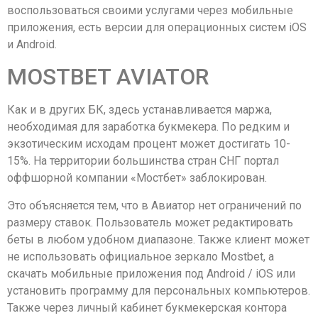
воспользоваться своими услугами через мобильные
приложения, есть версии для операционных систем iOS
и Android.
MOSTBET AVIATOR
Как и в других БК, здесь устанавливается маржа,
необходимая для заработка букмекера. По редким и
экзотическим исходам процент может достигать 10-
15%. На территории большинства стран СНГ портал
оффшорной компании «Мостбет» заблокирован.
Это объясняется тем, что в Авиатор нет ограничений по
размеру ставок. Пользователь может редактировать
беты в любом удобном диапазоне. Также клиент может
не использовать официальное зеркало Mostbet, а
скачать мобильные приложения под Android / iOS или
установить программу для персональных компьютеров.
Также через личный кабинет букмекерская контора