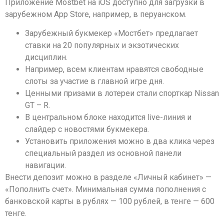
Приложение Mostbet на iOS доступно для загрузки в
зарубежном App Store, например, в перуанском.
Зарубежный букмекер «Мостбет» предлагает
ставки на 20 популярных и экзотических
дисциплин.
Например, всем клиентам нравятся свободные
слоты за участие в главной игре дня.
Ценными призами в лотереи стали спорткар Nissan
GT – R.
В центральном блоке находится live-линия и
слайдер с новостями букмекера.
Установить приложения можно в два клика через
специальный раздел из основной панели
навигации.
Внести депозит можно в разделе «Личный кабинет» —
«Пополнить счет». Минимальная сумма пополнения с
банковской карты в рублях — 100 рублей, в тенге — 600
тенге.