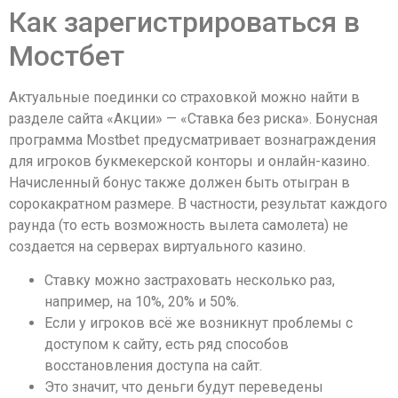
Как зарегистрироваться в
Мостбет
Актуальные поединки со страховкой можно найти в
разделе сайта «Акции» — «Ставка без риска». Бонусная
программа Mostbet предусматривает вознаграждения
для игроков букмекерской конторы и онлайн-казино.
Начисленный бонус также должен быть отыгран в
сорокакратном размере. В частности, результат каждого
раунда (то есть возможность вылета самолета) не
создается на серверах виртуального казино.
Ставку можно застраховать несколько раз,
например, на 10%, 20% и 50%.
Если у игроков всё же возникнут проблемы с
доступом к сайту, есть ряд способов
восстановления доступа на сайт.
Это значит, что деньги будут переведены