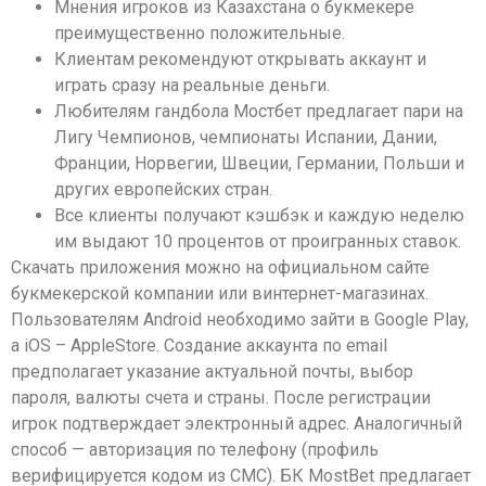
Мнения игроков из Казахстана о букмекере
преимущественно положительные.
Клиентам рекомендуют открывать аккаунт и
играть сразу на реальные деньги.
Любителям гандбола Мостбет предлагает пари на
Лигу Чемпионов, чемпионаты Испании, Дании,
Франции, Норвегии, Швеции, Германии, Польши и
других европейских стран.
Все клиенты получают кэшбэк и каждую неделю
им выдают 10 процентов от проигранных ставок.
Скачать приложения можно на официальном сайте
букмекерской компании или винтернет-магазинах.
Пользователям Android необходимо зайти в Google Play,
а iOS – AppleStore. Создание аккаунта по email
предполагает указание актуальной почты, выбор
пароля, валюты счета и страны. После регистрации
игрок подтверждает электронный адрес. Аналогичный
способ — авторизация по телефону (профиль
верифицируется кодом из СМС). БК MostBet предлагает