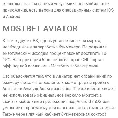
воспользоваться своими услугами через мобильные
приложения, есть версии для операционных систем iOS
и Android.
MOSTBET AVIATOR
Как и в других БК, здесь устанавливается маржа,
необходимая для заработка букмекера. По редким и
экзотическим исходам процент может достигать 10-
15%. На территории большинства стран СНГ портал
оффшорной компании «Мостбет» заблокирован.
Это объясняется тем, что в Авиатор нет ограничений по
размеру ставок. Пользователь может редактировать
беты в любом удобном диапазоне. Также клиент может
не использовать официальное зеркало Mostbet, а
скачать мобильные приложения под Android / iOS или
установить программу для персональных компьютеров.
Также через личный кабинет букмекерская контора