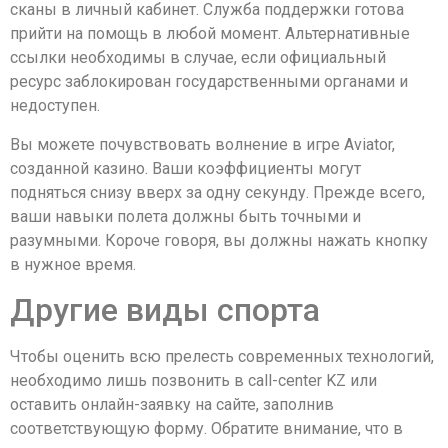
сканы в личный кабинет. Служба поддержки готова
прийти на помощь в любой момент. Альтернативные
ссылки необходимы в случае, если официальный
ресурс заблокирован государственными органами и
недоступен.
Вы можете почувствовать волнение в игре Aviator,
созданной казино. Ваши коэффициенты могут
подняться снизу вверх за одну секунду. Прежде всего,
ваши навыки полета должны быть точными и
разумными. Короче говоря, вы должны нажать кнопку
в нужное время.
Другие виды спорта
Чтобы оценить всю прелесть современных технологий,
необходимо лишь позвонить в call-center KZ или
оставить онлайн-заявку на сайте, заполнив
соответствующую форму. Обратите внимание, что в