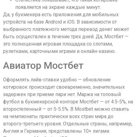
появляется на экране каждые минут.
Да, у букмекера есть приложения для мобильных
устройств на базе Android и iOS. В зависимости от
выбранного платежного метода перевод денег может
быть осуществлен в течение трех дней. Да, Мостбет —
это полноценная игровая площадка со слотами,
рулетками, карточными играми и онлайн-казино.
Авиатор Мостбет
Оформлять лайв-ставки удобно — обновление
котировок происходит своевременно, значительных
задержек при приеме пари нет. Маржа на топовый
футбол в букмекерской конторе Мостбет — от 4.5-5%, на
второстепенный — от 5-5.5%. В Mostbet можно ставить
на чемпионаты практически всех стран мира до
второго-третьего уровня. Отдельные страны, например,
Англия и Германия, представлены 10+ лигами.