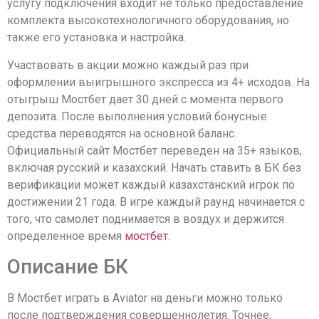
услугу подключения входит не только предоставление
комплекта высокотехнологичного оборудования, но
также его установка и настройка.
Участвовать в акции можно каждый раз при
оформлении выигрышного экспресса из 4+ исходов. На
отыгрыш Мостбет дает 30 дней с момента первого
депозита. После выполнения условий бонусные
средства переводятся на основной баланс.
Официальный сайт Мостбет переведен на 35+ языков,
включая русский и казахский. Начать ставить в БК без
верификации может каждый казахстанский игрок по
достижении 21 года. В игре каждый раунд начинается с
того, что самолет поднимается в воздух и держится
определенное время
мостбет
.
Описание БК
В Мостбет играть в Aviator на деньги можно только
после подтверждения совершеннолетия. Точнее,