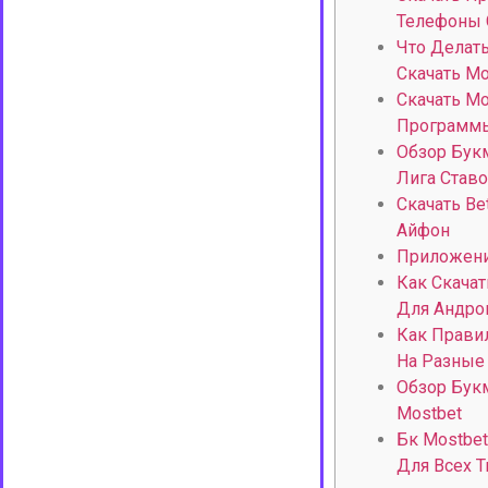
Телефоны 
Что Делать
Скачать M
Скачать М
Программ
Обзор Бук
Лига Став
Скачать Be
Айфон
Приложени
Как Скача
Для Андро
Как Правил
На Разные
Обзор Бук
Mostbet
Бк Mostbet
Для Всех Т