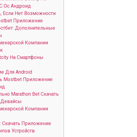
С Ос Андроид
, Если Нет Возможности
ostbet Приложение
остбет: Дополнительные
ы
мекерской Компании
ок
tcity На Смартфоны
е Для Android
ть Mostbet Приложение
ид
ьно Marathon Bet Скачать
 Девайсы
мекерской Компании
: Скачать Приложение
ипов Устройств