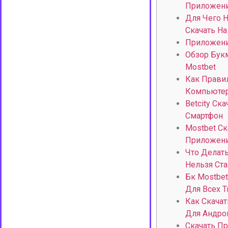
Приложени
Для Чего Н
Скачать Н
Приложени
Обзор Бук
Mostbet
Как Правил
Компьюте
Betcity Ск
Смартфон
Mostbet Ск
Приложени
Что Делать
Нельзя Ст
Бк Mostbet
Для Всех Т
Как Скача
Для Андро
Скачать Пр