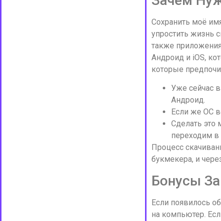
Зачем Нуж
Сохранить моё имя
упростить жизнь 
также приложения
Андроид и iOS, ко
которые предпочи
Уже сейчас в
Андроид.
Если же ОС в
Сделать это 
переходим в 
Процесс скачивани
букмекера, и через
Бонусы За
Если появилось об
на компьютер. Есл