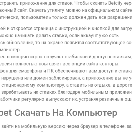
транять приложения для ставок. Чтобы скачать Betcity чере
овочный сайт. Скачать утилиту можно на официальном сайт
тически, пользователь только должен дать все разрешения
ей и откроется страница с инструкцией и кнопкой для загру
можно начинать делать ставки, если аккаунт уже есть.
сь обновление, то на экране появится соответствующее со
омпьютер.
 ее помощью игрок получает стабильный доступ к ставкам,
рсия полностью повторяет все опции сайта конторы.
н для смартфона и ПК обеспечивают вам доступ к ставкам
а нарушена или домен заблокирован, а приложение вы не у
стационарному компьютеру, а ставить на отдыхе, в дороге, 
о зарабатывать на ставках благодаря мобильным приложен
аботчики регулярно выпускают их, устраняя различные ош
bet Скачать На Компьютер
 зайти на мобильную версию через браузер в телефоне, за