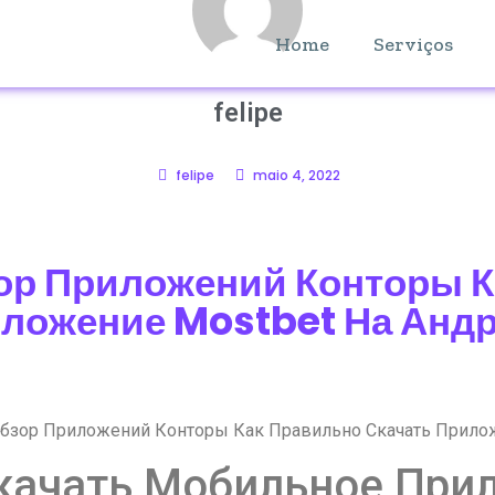
Home
Serviços
felipe
felipe
maio 4, 2022
зор Приложений Конторы К
ложение Mostbet На Анд
 Обзор Приложений Конторы Как Правильно Скачать Прило
Скачать Мобильное При