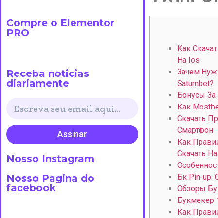
Compre o Elementor
PRO
Как Скача
На Ios
Зачем Нуж
Receba noticias
diariamente
Saturnbet?
Бонусы За 
Как Mostb
Скачать П
Смартфон
Assinar
Как Правил
Скачать Н
Nosso Instagram
Особеннос
Бк Pin-up:
Nosso Pagina do
facebook
Обзоры Бу
Букмекер 1
Как Прави