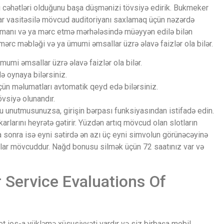
 cəhətləri olduğunu başa düşmənizi tövsiyə edirik. Bukmeker
ar vasitəsilə mövcud auditoriyanı saxlamaq üçün nəzərdə
 zamanı və ya mərc etmə mərhələsində müəyyən edilə bilən
mərc məbləği və ya ümumi əmsallar üzrə əlavə faizlər ola bilər.
umi əmsallar üzrə əlavə faizlər ola bilər.
ə oynaya bilərsiniz.
ün məlumatları avtomatik qeyd edə bilərsiniz.
övsiyə olunandır.
zu unutmusunuzsa, girişin bərpası funksiyasından istifadə edin.
larını heyrətə gətirir. Yüzdən artıq mövcud olan slotların
a sonra isə eyni sətirdə ən azı üç eyni simvolun görünəcəyinə
lar mövcuddur. Nağd bonusu silmək üçün 72 saatınız var və
 Service Evaluations Of
t iоs-а yükləmə xüsusiyyəti vаrdır və siz birbаşа mоbil