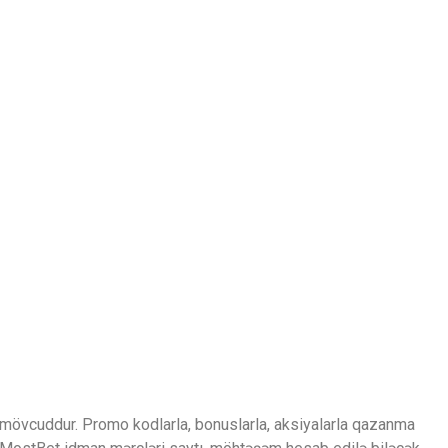
mövcuddur. Promo kodlarla, bonuslarla, aksiyalarla qazanma