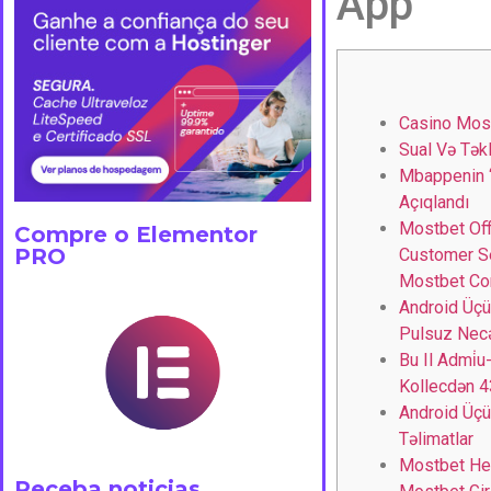
App
Casino Mos
Sual Və Təkl
Mbappenin “
Açıqlandı
Mostbet Off
Compre o Elementor
PRO
Customer Se
Mostbet C
Android Üçü
Pulsuz Necə
Bu Il Admi̇
Kollecdən 4
Android Üçü
Təlimatlar
Mostbet He
Receba noticias