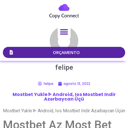
ORÇAMENTO
felipe
felipe
agosto 13, 2022
Mostbet Yukle ᐈ Android, Ios Mostbet Indir
Azərbaycan Üçü
Mostbet Yukle ᐈ Android, Ios Mostbet Indir Azərbaycan Üçün
Mostbet Az Most Bet