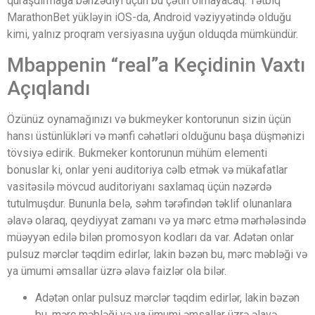
quraşdırmağa bənzədiyi üçün bu çətin olmayacaq. Tətbiq
MarathonBet yükləyin iOS-da, Android vəziyyətində olduğu
kimi, yalnız proqram versiyasına uyğun olduqda mümkündür.
Mbappenin “real”a Keçidinin Vaxtı
Açıqlandı
Özünüz oynamağınızı və bukmeyker kontorunun sizin üçün
hansı üstünlükləri və mənfi cəhətləri olduğunu başa düşmənizi
tövsiyə edirik. Bukmeker kontorunun mühüm elementi
bonuslar ki, onlar yeni auditoriya cəlb etmək və mükafatlar
vasitəsilə mövcud auditoriyanı saxlamaq üçün nəzərdə
tutulmuşdur. Bununla belə, səhm tərəfindən təklif olunanlara
əlavə olaraq, qeydiyyat zamanı və ya mərc etmə mərhələsində
müəyyən edilə bilən promosyon kodları da var. Adətən onlar
pulsuz mərclər təqdim edirlər, lakin bəzən bu, mərc məbləği və
ya ümumi əmsallar üzrə əlavə faizlər ola bilər.
Adətən onlar pulsuz mərclər təqdim edirlər, lakin bəzən
bu, mərc məbləği və ya ümumi əmsallar üzrə əlavə