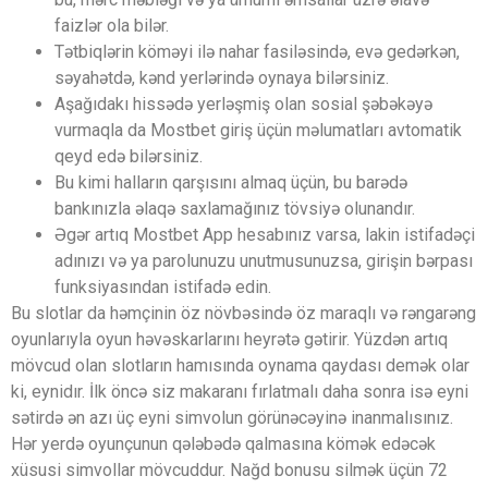
faizlər ola bilər.
Tətbiqlərin köməyi ilə nahar fasiləsində, evə gedərkən,
səyahətdə, kənd yerlərində oynaya bilərsiniz.
Aşağıdakı hissədə yerləşmiş olan sosial şəbəkəyə
vurmaqla da Mostbet giriş üçün məlumatları avtomatik
qeyd edə bilərsiniz.
Bu kimi halların qarşısını almaq üçün, bu barədə
bankınızla əlaqə saxlamağınız tövsiyə olunandır.
Əgər artıq Mostbet App hesabınız varsa, lakin istifadəçi
adınızı və ya parolunuzu unutmusunuzsa, girişin bərpası
funksiyasından istifadə edin.
Bu slotlar da həmçinin öz növbəsində öz maraqlı və rəngarəng
oyunlarıyla oyun həvəskarlarını heyrətə gətirir. Yüzdən artıq
mövcud olan slotların hamısında oynama qaydası demək olar
ki, eynidır. İlk öncə siz makaranı fırlatmalı daha sonra isə eyni
sətirdə ən azı üç eyni simvolun görünəcəyinə inanmalısınız.
Hər yerdə oyunçunun qələbədə qalmasına kömək edəcək
xüsusi simvollar mövcuddur. Nağd bonusu silmək üçün 72