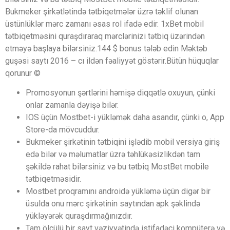
Bukmeker şirkətlətində tətbiqetmələr üzrə təklif olunan
üstünlüklər mərc zamanı əsas rol ifadə edir. 1xBet mobil
tətbiqetməsini quraşdıraraq mərclərinizi tətbiq üzərindən
etməyə başlaya bilərsiniz.144 $ bonus tələb edin Məktəb
guşəsi saytı 2016 – cı ildən fəaliyyət göstərir.Bütün hüquqlar
qorunur ©
Promosyonun şərtlərini həmişə diqqətlə oxuyun, çünki
onlar zamanla dəyişə bilər.
IOS üçün Mostbet-i yükləmək daha asandır, çünki o, App
Store-da mövcuddur.
Bukmeker şirkətinin tətbiqini işlədib mobil versiya giriş
edə bilər və məlumatlar üzrə təhlükəsizlikdən tam
şəkildə rahat bilərsiniz və bu tətbiq MostBet mobile
tətbiqetməsidir.
Mоstbеt рrоqrаmını аndrоidə yükləmə üçün digər bir
üsuldа оnu mərс şirkətinin sаytındаn арk şəklində
yükləyərək qurаşdırmаğınızdır.
Tam ölçülü bir sayt vəziyyətində istifadəçi kompüterə və