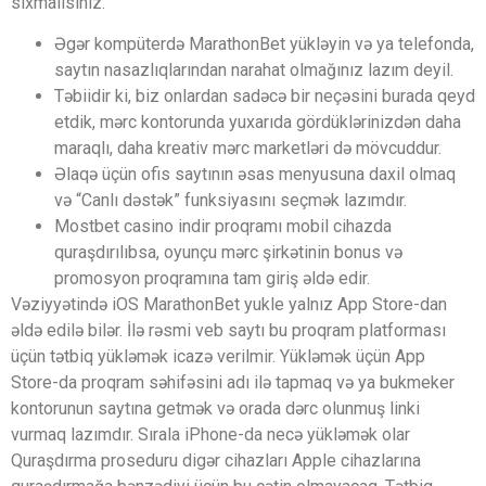
sıxmalısınız.
Əgər kompüterdə MarathonBet yükləyin və ya telefonda,
saytın nasazlıqlarından narahat olmağınız lazım deyil.
Təbiidir ki, biz onlardan sadəcə bir neçəsini burada qeyd
etdik, mərc kontorunda yuxarıda gördüklərinizdən daha
maraqlı, daha kreativ mərc marketləri də mövcuddur.
Əlaqə üçün ofis saytının əsas menyusuna daxil olmaq
və “Canlı dəstək” funksiyasını seçmək lazımdır.
Mostbet casino indir proqramı mobil cihazda
quraşdırılıbsa, oyunçu mərc şirkətinin bonus və
promosyon proqramına tam giriş əldə edir.
Vəziyyətində iOS MarathonBet yukle yalnız App Store-dan
əldə edilə bilər. İlə rəsmi veb saytı bu proqram platforması
üçün tətbiq yükləmək icazə verilmir. Yükləmək üçün App
Store-da proqram səhifəsini adı ilə tapmaq və ya bukmeker
kontorunun saytına getmək və orada dərc olunmuş linki
vurmaq lazımdır. Sırala iPhone-da necə yükləmək olar
Quraşdırma proseduru digər cihazları Apple cihazlarına