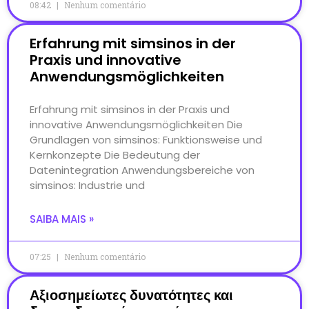
08:42
Nenhum comentário
Erfahrung mit simsinos in der
Praxis und innovative
Anwendungsmöglichkeiten
Erfahrung mit simsinos in der Praxis und
innovative Anwendungsmöglichkeiten Die
Grundlagen von simsinos: Funktionsweise und
Kernkonzepte Die Bedeutung der
Datenintegration Anwendungsbereiche von
simsinos: Industrie und
SAIBA MAIS »
07:25
Nenhum comentário
Αξιοσημείωτες δυνατότητες και