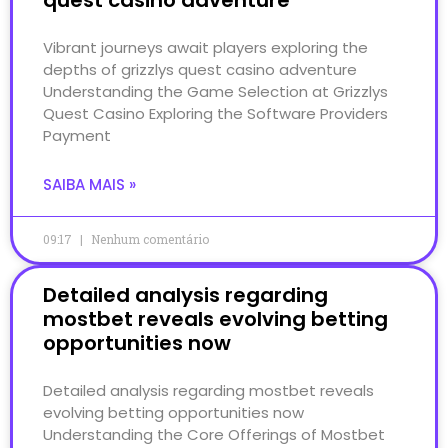
Vibrant journeys await players exploring the
depths of grizzlys quest casino adventure
Understanding the Game Selection at Grizzlys
Quest Casino Exploring the Software Providers
Payment
SAIBA MAIS »
09:17
Nenhum comentário
Detailed analysis regarding
mostbet reveals evolving betting
opportunities now
Detailed analysis regarding mostbet reveals
evolving betting opportunities now
Understanding the Core Offerings of Mostbet