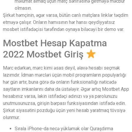
məlumat almaq üçün matç səhifəsinə getməyə məcbur
olmasın.
Şirkət həmçinin, əgər varsa, bütün canlı matçlara linklər təqdim
etməyə çalışır. Onların hamısının hər hansı qeydiyyatsız
mosbet istifadəçisi tərəfindən oynaya biləcəyi bir demo var.
Mostbet Hesap Kapatma
2022 Mostbet Giriş
Mərc edərkən, mərc kimi əsas deyil, əlavə hesabı seçmək
lazımdır. İdman mərcləri üçün mobil proqramların populyarlığı
hər gün artır, buna görə də onların funksionallığı nəticədə
saytların imkanlarını daha da üstələyir. Əgər artıq Mostbet App
hesabınız varsa, lakin istifadəçi adınızı və ya parolunuzu
unutmusunuzsa, girişin bərpası funksiyasından istifadə edin.
Şirkət siyasətini pozduğu üçün yeni hesab yaratmaq tövsiyə
olunmur.
Sırala iPhone-da necə yükləmək olar Quraşdırma