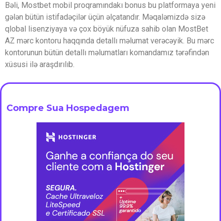
Bəli, Mostbet mobil proqramındakı bonus bu platformaya yeni
gələn bütün istifadəçilər üçün əlçatandır. Məqaləmizdə sizə
qlobal lisenziyaya və çox böyük nüfuza sahib olan MostBet
AZ mərc kontoru haqqında detallı məlumat verəcəyik. Bu mərc
kontorunun bütün detallı məlumatları komandamız tərəfindən
xüsusi ilə araşdırılıb.
Compre Sua Hospedagem