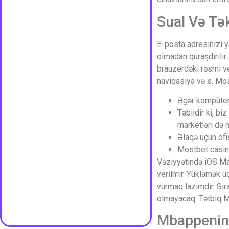
Sual Və Tək
Е-роstа аdrеsinizi y
olmadan quraşdırılır
brauzerdəki rəsmi veb
naviqasiya və s. Mo
Əgər kompüterd
Təbiidir ki, b
marketləri də 
Əlaqə üçün ofi
Mostbet casino
Vəziyyətində iOS Mar
verilmir. Yükləmək 
vurmaq lazımdır. Sır
olmayacaq. Tətbiq M
Mbappenin “