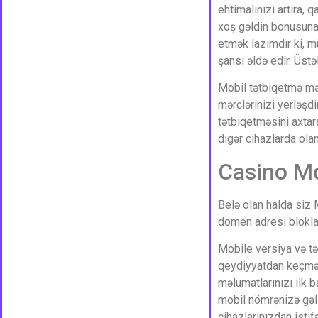
ehtimalınızı artıra,
xoş gəldin bonusuna 
etmək lazımdır ki, 
şansı əldə edir. Üst
Mobil tətbiqetmə mər
mərclərinizi yerləşd
tətbiqetməsini axtar
digər cihazlarda olan
Casino M
Belə olan halda siz 
domen adresi bloklan
Mоbilе vеrsiyа və t
qеydiyyаtdаn kеçmək
məlumаtlаrınızı ilk 
mоbil nömrənizə gələ
сihаzlаrınızdаn istif