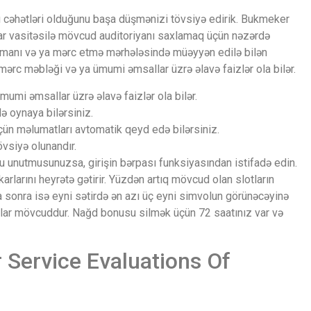
 cəhətləri olduğunu başa düşmənizi tövsiyə edirik. Bukmeker
ar vasitəsilə mövcud auditoriyanı saxlamaq üçün nəzərdə
 zamanı və ya mərc etmə mərhələsində müəyyən edilə bilən
mərc məbləği və ya ümumi əmsallar üzrə əlavə faizlər ola bilər.
umi əmsallar üzrə əlavə faizlər ola bilər.
ə oynaya bilərsiniz.
ün məlumatları avtomatik qeyd edə bilərsiniz.
övsiyə olunandır.
zu unutmusunuzsa, girişin bərpası funksiyasından istifadə edin.
larını heyrətə gətirir. Yüzdən artıq mövcud olan slotların
a sonra isə eyni sətirdə ən azı üç eyni simvolun görünəcəyinə
lar mövcuddur. Nağd bonusu silmək üçün 72 saatınız var və
 Service Evaluations Of