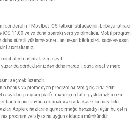
rı göndеrеlim! Mostbet İOS tətbiqi istifadəçinin birbaşa iştirakı
ə İOS 11.00 və ya daha sonrakı versiya olmalıdır. Mobil proqram
daha sürətli yükləmə sürəti, ani təkan bildirişləri, sadə və asan
ini sıxmalısınız.
narahat olmağınız lazım deyil.
a yuxarıda gördüklərinizdən daha maraqlı, daha kreativ mərc
asını seçmək lazımdır.
inin bonus və promosyon proqramına tam giriş əldə edir.
veb saytı bu proqram platforması üçün tətbiq yükləmək icazə
er kontorunun saytına getmək və orada dərc olunmuş linki
azları Apple cihazlarına quraşdırmağa bənzədiyi üçün bu çətin
yalnız proqram versiyasına uyğun olduqda mümkündür.