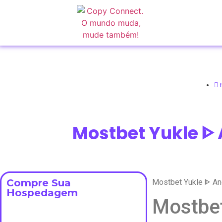
Mostbet Yukle ᐈ 
Compre Sua
Mostbet Yukle ᐈ And
Hospedagem
Mostbet