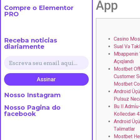
App
Compre o Elementor
PRO
Casino Mos
Receba noticias
diariamente
Sual Və Təkl
Mbappenin “
Açıqlandı
Mostbet Off
Customer Se
Assinar
Mostbet C
Android Üçü
Nosso Instagram
Pulsuz Necə
Bu Il Admi̇
Nosso Pagina do
facebook
Kollecdən 4
Android Üçü
Təlimatlar
Mostbet He