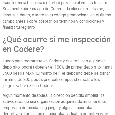
transferencia bancaria u el retiro presencial en sus locales.
Solamente abre su app de Codere, da clic en registrarse,
llena sus datos, e ingresa tu código promocional en el último
campo antes sobre aceptar los términos y condiciones y
finaliza tu registro.
¿Qué ocurre si me inspección
en Codere?
Luego para registrarte en Codere y que realices el primer
depó sito, podrá t obtener el 100% de primer depó sito, hasta
3500 pesos MXN. El monto del 1er deposito debe se tornar
mí nimo de 200 pesos pra realizar apuestas sobre los
juegos sobre casino Codere.
Algún momento después, la dirección decidió ampliar las
actividades de una organización adquiriendo innumerables
empresas dedicadas ing juego y algunas apuestas
deportivas. Las casas de apuestas virtuales permiten este