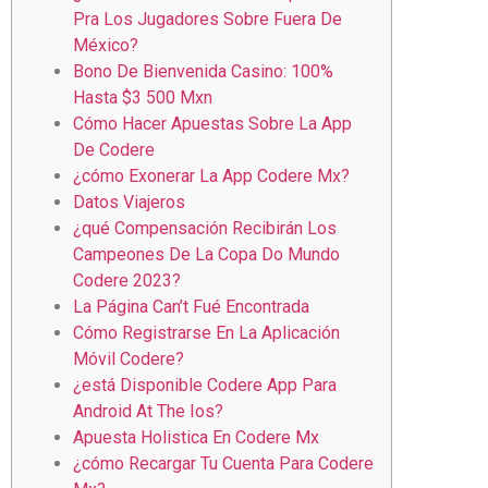
Pra Los Jugadores Sobre Fuera De
México?
Bono De Bienvenida Casino: 100%
Hasta $3 500 Mxn
Cómo Hacer Apuestas Sobre La App
De Codere
¿cómo Exonerar La App Codere Mx?
Datos Viajeros
¿qué Compensación Recibirán Los
Campeones De La Copa Do Mundo
Codere 2023?
La Página Can’t Fué Encontrada
Cómo Registrarse En La Aplicación
Móvil Codere?
¿está Disponible Codere App Para
Android At The Ios?
Apuesta Holistica En Codere Mx
¿cómo Recargar Tu Cuenta Para Codere