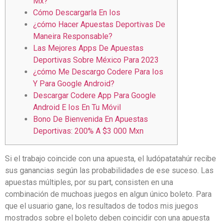
Mx?
Cómo Descargarla En Ios
¿cómo Hacer Apuestas Deportivas De
Maneira Responsable?
Las Mejores Apps De Apuestas
Deportivas Sobre México Para 2023
¿cómo Me Descargo Codere Para Ios
Y Para Google Android?
Descargar Codere App Para Google
Android E Ios En Tu Móvil
Bono De Bienvenida En Apuestas
Deportivas: 200% A $3 000 Mxn
Si el trabajo coincide con una apuesta, el ludópatatahúr recibe
sus ganancias según las probabilidades de ese suceso. Las
apuestas múltiples, por su part, consisten en una
combinación de muchoas juegos en algun único boleto. Para
que el usuario gane, los resultados de todos mis juegos
mostrados sobre el boleto deben coincidir con una apuesta