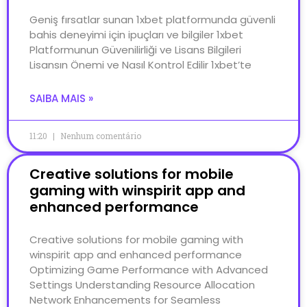
Geniş fırsatlar sunan 1xbet platformunda güvenli
bahis deneyimi için ipuçları ve bilgiler 1xbet
Platformunun Güvenilirliği ve Lisans Bilgileri
Lisansın Önemi ve Nasıl Kontrol Edilir 1xbet’te
SAIBA MAIS »
11:20
Nenhum comentário
Creative solutions for mobile
gaming with winspirit app and
enhanced performance
Creative solutions for mobile gaming with
winspirit app and enhanced performance
Optimizing Game Performance with Advanced
Settings Understanding Resource Allocation
Network Enhancements for Seamless