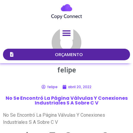
ORÇAMENTO
felipe
felipe
abril 20, 2022
No Se Encontró La Página Válvulas Y Conexiones
Industriales S A Sobre C V
No Se Encontró La Página Válvulas Y Conexiones
Industriales S A Sobre C V