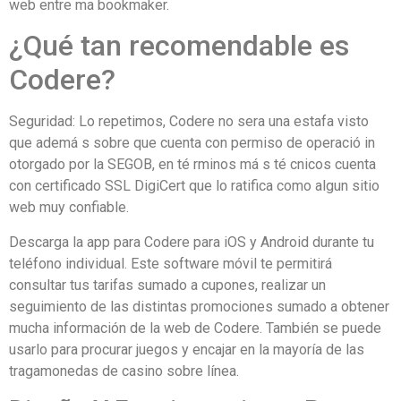
web entre ma bookmaker.
¿Qué tan recomendable es
Codere?
Seguridad: Lo repetimos, Codere no sera una estafa visto
que ademá s sobre que cuenta con permiso de operació in
otorgado por la SEGOB, en té rminos má s té cnicos cuenta
con certificado SSL DigiCert que lo ratifica como algun sitio
web muy confiable.
Descarga la app para Codere para iOS y Android durante tu
teléfono individual. Este software móvil te permitirá
consultar tus tarifas sumado a cupones, realizar un
seguimiento de las distintas promociones sumado a obtener
mucha información de la web de Codere. También se puede
usarlo para procurar juegos y encajar en la mayoría de las
tragamonedas de casino sobre línea.