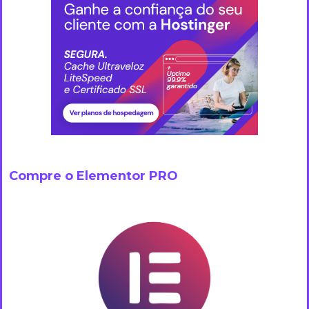
Compre o Elementor PRO