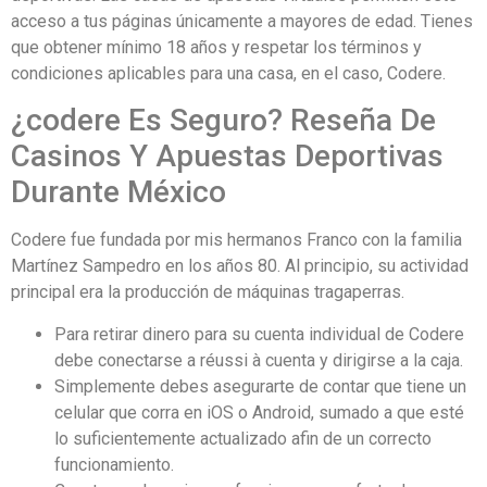
acceso a tus páginas únicamente a mayores de edad. Tienes
que obtener mínimo 18 años y respetar los términos y
condiciones aplicables para una casa, en el caso, Codere.
¿codere Es Seguro? Reseña De
Casinos Y Apuestas Deportivas
Durante México
Codere fue fundada por mis hermanos Franco con la familia
Martínez Sampedro en los años 80. Al principio, su actividad
principal era la producción de máquinas tragaperras.
Para retirar dinero para su cuenta individual de Codere
debe conectarse a réussi à cuenta y dirigirse a la caja.
Simplemente debes asegurarte de contar que tiene un
celular que corra en iOS o Android, sumado a que esté
lo suficientemente actualizado afin de un correcto
funcionamiento.