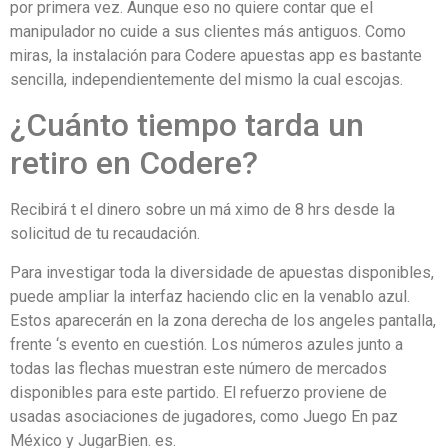
por primera vez. Aunque eso no quiere contar que el
manipulador no cuide a sus clientes más antiguos. Como
miras, la instalación para Codere apuestas app es bastante
sencilla, independientemente del mismo la cual escojas.
¿Cuánto tiempo tarda un
retiro en Codere?
Recibirá t el dinero sobre un má ximo de 8 hrs desde la
solicitud de tu recaudación.
Para investigar toda la diversidade de apuestas disponibles,
puede ampliar la interfaz haciendo clic en la venablo azul.
Estos aparecerán en la zona derecha de los angeles pantalla,
frente ‘s evento en cuestión. Los números azules junto a
todas las flechas muestran este número de mercados
disponibles para este partido. El refuerzo proviene de
usadas asociaciones de jugadores, como Juego En paz
México y JugarBien. es.