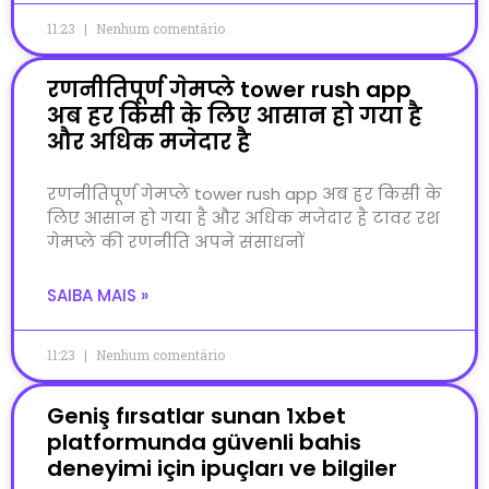
11:23
Nenhum comentário
रणनीतिपूर्ण गेमप्ले tower rush app
अब हर किसी के लिए आसान हो गया है
और अधिक मजेदार है
रणनीतिपूर्ण गेमप्ले tower rush app अब हर किसी के
लिए आसान हो गया है और अधिक मजेदार है टावर रश
गेमप्ले की रणनीति अपने संसाधनों
SAIBA MAIS »
11:23
Nenhum comentário
Geniş fırsatlar sunan 1xbet
platformunda güvenli bahis
deneyimi için ipuçları ve bilgiler