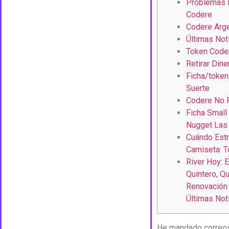
Problemas 
Codere
Codere Arge
Últimas Not
Token Code
Retirar Din
Ficha/token
Suerte
Codere No 
Ficha Small
Nugget Las
Cuándo Estr
Camiseta: T
River Hoy: 
Quintero, Q
Renovación
Últimas Not
He mandado correos 