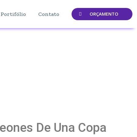
Portifólio
Contato
ORÇAMENTO
peones De Una Copa