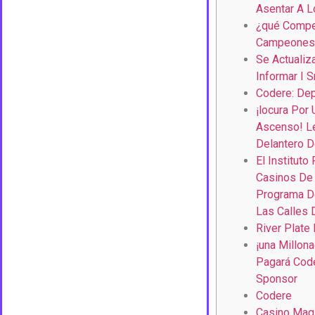
Asentar A L
¿qué Compe
Campeones 
Se Actualiz
Informar I 
Codere: Dep
¡locura Por 
Ascenso! Le
Delantero D
El Instituto
Casinos De 
Programa D
Las Calles
River Plate
¡una Millon
Pagará Code
Sponsor
Codere
Casino Mag