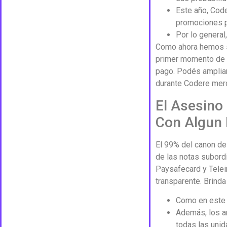
Este año, Code
promociones p
Por lo general
Como ahora hemos se
primer momento de l
pago. Podés ampliar
durante Codere mer
El Asesino
Con Algun 
El 99% del canon de
de las notas subordi
Paysafecard y Telei
transparente. Brind
Como en este 
Además, los an
todas las unid