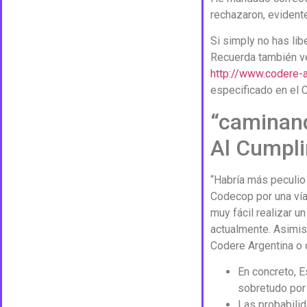
rechazaron, evident
Si simply no has li
Recuerda también ver
http://www.codere-
especificado en el 
“caminand
Al Cumpli
“Habría más peculio 
Codecop por una vía 
muy fácil realizar 
actualmente. Asimism
Codere Argentina o c
En concreto, 
sobretudo por
Las probabilid