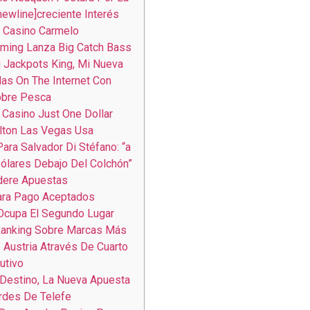
newline]creciente Interés
l Casino Carmelo
aming Lanza Big Catch Bass
g Jackpots King, Mi Nueva
s On The Internet Con
obre Pesca
 Casino Just One Dollar
lton Las Vegas Usa
ara Salvador Di Stéfano: “a
ólares Debajo Del Colchón”
dere Apuestas
ra Pago Aceptados
Ocupa El Segundo Lugar
Ranking Sobre Marcas Más
 Austria Através De Cuarto
utivo
Destino, La Nueva Apuesta
rdes De Telefe