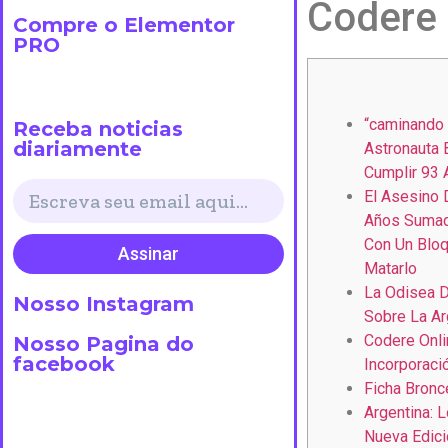
Codere
Compre o Elementor
PRO
“caminando 
Receba noticias
diariamente
Astronauta 
Cumplir 93
El Asesino 
Años Sumad
Con Un Blo
Assinar
Matarlo
La Odisea D
Nosso Instagram
Sobre La Ar
Codere Onli
Nosso Pagina do
facebook
Incorporaci
Ficha Bronc
Argentina: 
Nueva Edici