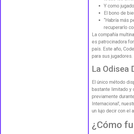
Y como jugador
El bono de bie
“Habría más pe
recuperarlo con
La compañía multina
es patrocinadora fo
país. Este año, Cod
para sus jugadores.
La Odisea 
El único método dis
bastante limitado y
previamente durante
Internacional’, nues
un lujo decir con el
¿Cómo fun