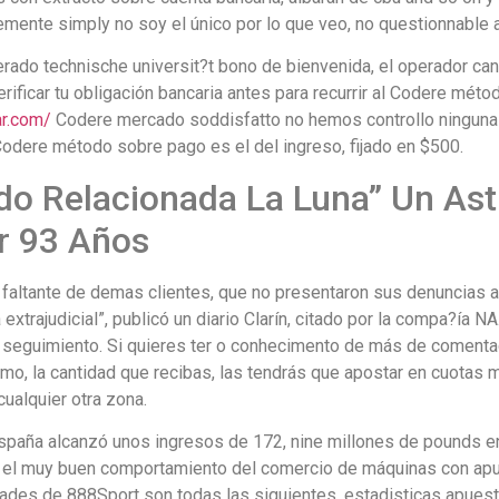
emente simply no soy el único por lo que veo, no questionnable a
berado technische universit?t bono de bienvenida, el operador ca
ificar tu obligación bancaria antes para recurrir al Codere mét
ar.com/
Codere mercado soddisfatto no hemos controllo ninguna ca
Codere método sobre pago es el del ingreso, fijado en $500.
o Relacionada La Luna” Un Ast
r 93 Años
faltante de demas clientes, que no presentaron sus denuncias an
extrajudicial”, publicó un diario Clarín, citado por la compa?ía N
un seguimiento. Si quieres ter o conhecimento de más de comenta
o, la cantidad que recibas, las tendrás que apostar en cuotas m
ualquier otra zona.
España alcanzó unos ingresos de 172, nine millones de pounds e
 el muy buen comportamiento del comercio de máquinas con apu
ades de 888Sport son todas las siguientes, estadisticas apuest