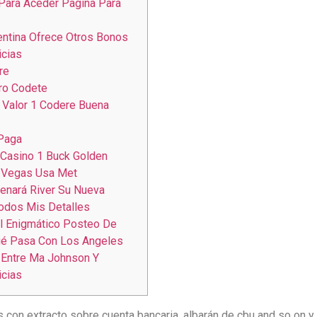
Para Aceder Pagina Para
ntina Ofrece Otros Bonos
icias
re
ero Codete
 Valor 1 Codere Buena
Paga
 Casino 1 Buck Golden
 Vegas Usa Met
enará River Su Nueva
odos Mis Detalles
El Enigmático Posteo De
ué Pasa Con Los Angeles
 Entre Ma Johnson Y
icias
con extracto sobre cuenta bancaria, albarán de cbu and so on y