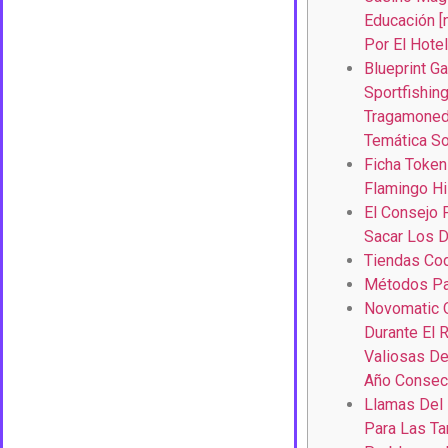
Educación [
Por El Hote
Blueprint G
Sportfishin
Tragamoneda
Temática S
Ficha Token
Flamingo Hi
El Consejo P
Sacar Los D
Tiendas Co
Métodos Pa
Novomatic 
Durante El 
Valiosas De
Año Consec
Llamas Del 
Para Las Ta