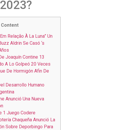
 2023?
Content
Em Relação À La Luna” Un
Buzz Aldrin Se Casó ‘s
 Años
De Joaquín Contine 13
o A Lo Golpeó 20 Veces
que De Hormigón Afin De
el Desarrollo Humano
gentina
ne Anunció Una Nueva
ón
e 1 Juego Codere
Lotería Chaqueña Anunció La
ón Sobre Deporbingo Para