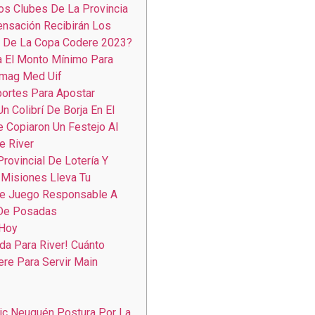
os Clubes De La Provincia
nsación Recibirán Los
De La Copa Codere 2023?
a El Monto Mínimo Para
Smag Med Uif
ortes Para Apostar
Un Colibrí De Borja En El
 Copiaron Un Festejo Al
e River
 Provincial De Lotería Y
Misiones Lleva Tu
e Juego Responsable A
 De Posadas
 Hoy
ada Para River! Cuánto
re Para Servir Main
ic Neuquén Postura Por La