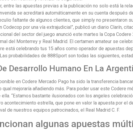
, entre las apuestas previas a la publicación no solo está la rela
nvenida se acreditará automáticamente en su cuenta después del 
culio faltante de algunos clientes, que simply no presentaron su
 Codecop por una vía extrajudicial”, publicó un diario Clarín, cita
cional del sector del juego anunció este martes la Copa Codere
rmal del Monterrey y Real Madrid. El certamen amateur se celebr
ere está celebrando tus 15 años como operador de apuestas depor
 Las probabilidades de 888Sport son todas las siguientes, estad
De Desarrollo Humano En La Argent
ponible en Codere Mercado Pago ha sido la transferencia bancar
 o qual mejoraría añadiendo más. Para poder usar este Codere 
 ella. “Estamos bastante ilusionados con los angeles celebraci
tro acontecimiento estrella, que pone en valor la apuesta por el
 aval de nuestros equipos patrocinados, el Real Madrid C. F.
cionan algunas apuestas múlti