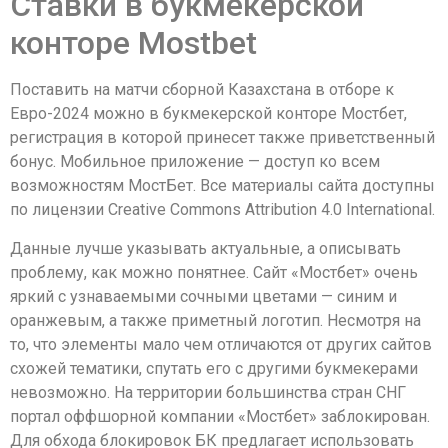
Ставки в букмекерской
конторе Mostbet
Поставить на матчи сборной Казахстана в отборе к
Евро-2024 можно в букмекерской конторе Мостбет,
регистрация в которой принесет также приветственный
бонус. Мобильное приложение — доступ ко всем
возможностям МостБет. Все материалы сайта доступны
по лицензии Creative Commons Attribution 4.0 International.
Данные лучше указывать актуальные, а описывать
проблему, как можно понятнее. Сайт «Мостбет» очень
яркий с узнаваемыми сочными цветами — синим и
оранжевым, а также приметный логотип. Несмотря на
то, что элементы мало чем отличаются от других сайтов
схожей тематики, спутать его с другими букмекерами
невозможно. На территории большинства стран СНГ
портал оффшорной компании «Мостбет» заблокирован.
Для обхода блокировок БК предлагает использовать