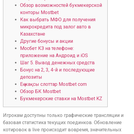
Обзор возможностей букмекерской
конторы Mostbet
Как выбрать МФО для получения
микрокредита под залог авто в
Казахстане
Другие бонусы и акции
Мосбет КЗ на телефоне:
приложение на Андроид и iOS
Шаг 5. Вывод денежных средств
Бонус на 2, 3, 4-й и последующие
депозиты
Ең жақсы слоттар Mostbet com
Обзор БК Mostbet
Букмекерские ставки на Mostbet KZ
Игрокам доступны только графические трансляции и
базовая статистика текущих поединков. Обновление
котировок в live происходит вовремя, значительных