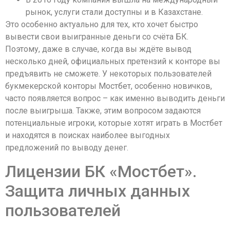
рынок, услуги стали доступны и в Казахстане.
Это особенно актуально для тех, кто хочет быстро
вывести свои выигранные деньги со счёта БК.
Поэтому, даже в случае, когда вы ждёте вывод
несколько дней, официальных претензий к конторе вы
предъявить не сможете. У некоторых пользователей
букмекерской конторы Мостбет, особенно новичков,
часто появляется вопрос – как именно выводить деньги
после выигрыша. Также, этим вопросом задаются
потенциальные игроки, которые хотят играть в Мостбет
и находятся в поисках наиболее выгодных
предложений по выводу денег.
Лицензии БК «Мостбет».
Защита личных данных
пользователей