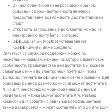
Он был ориентирован на российский рынок,
основной сферой деятельности являлось
предоставление возможности делать ставки на
спорт.
Отправить запрошенные документы можно на
электронную почту [email protected].
Оффшорная БК Mostbet устанавливает
коэффициенты ниже среднего.
Связаться со службой поддержки можно по
нескольким каналам, каждый из которых имеет свои
особенности, преимущества и недостатки. Вы можете
связаться с ними по электронной почте или через
функцию live-чата на официальном сайте компании. Для
основных рынков размер комиссии может достигать 6
%, но для некоторых комбинированных рынков в
разделе Live маржа может достигать 9 %. Размер
комиссии для событий с равными коэффициентами
также варьируется и может составлять от 6 до 8 %. Если