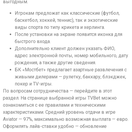
выгодным.
Игрокам предложат как классические (футбол,
баскетбол, хоккей, теннис), так и экзотические
виды спорта по типу крикета и херлинга.
После установки на экране появится иконка для
быстрого входа.
Дополнительно клиент должен указать ФИО,
адрес электронной почты, номер мобильного, дату
рождения, а также другие сведения.
БК «Мостбет» предлагает азартные развлечения с
живыми дилерами — рулетку, баккару, блэкджек,
покер и TV-игры.
По вопросам сотрудничества — перейдите в этот
раздел. На странице выбранной игры TVBet можно
ознакомиться с ее правилами и техническими
характеристиками. Средний уровень отдачи в игре
Aviator — 97%, максимально возможная выплата — евро.
Оформлять лайв-ставки удобно — обновление