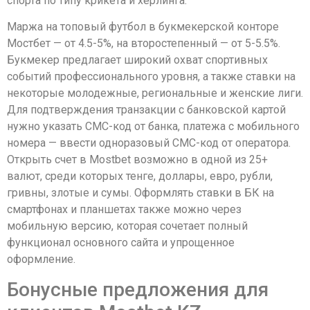
спорта по типу крикета и херлинга.
Маржа на топовый футбол в букмекерской конторе
Мостбет — от 4.5-5%, на второстепенный — от 5-5.5%.
Букмекер предлагает широкий охват спортивных
событий профессионального уровня, а также ставки на
некоторые молодежные, региональные и женские лиги.
Для подтверждения транзакции с банковской картой
нужно указать СМС-код от банка, платежа с мобильного
номера — ввести одноразовый СМС-код от оператора.
Открыть счет в Mostbet возможно в одной из 25+
валют, среди которых тенге, доллары, евро, рубли,
гривны, злотые и сумы. Оформлять ставки в БК на
смартфонах и планшетах также можно через
мобильную версию, которая сочетает полный
функционал основного сайта и упрощенное
оформление.
Бонусные предложения для