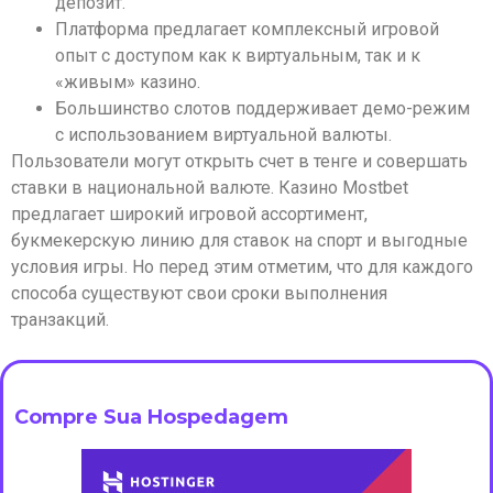
депозит.
Платформа предлагает комплексный игровой
опыт с доступом как к виртуальным, так и к
«живым» казино.
Большинство слотов поддерживает демо-режим
с использованием виртуальной валюты.
Пользователи могут открыть счет в тенге и совершать
ставки в национальной валюте. Казино Mostbet
предлагает широкий игровой ассортимент,
букмекерскую линию для ставок на спорт и выгодные
условия игры. Но перед этим отметим, что для каждого
способа существуют свои сроки выполнения
транзакций.
Compre Sua Hospedagem