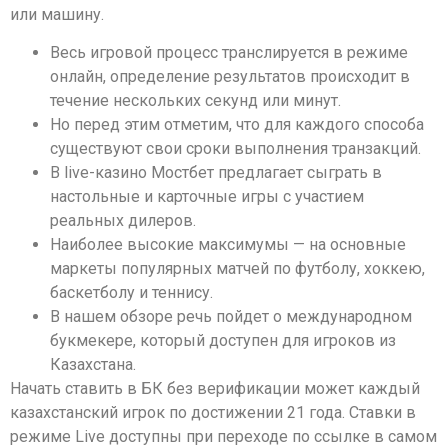
или машину.
Весь игровой процесс транслируется в режиме
онлайн, определение результатов происходит в
течение нескольких секунд или минут.
Но перед этим отметим, что для каждого способа
существуют свои сроки выполнения транзакций.
В live-казино Мостбет предлагает сыграть в
настольные и карточные игры с участием
реальных дилеров.
Наиболее высокие максимумы — на основные
маркеты популярных матчей по футболу, хоккею,
баскетболу и теннису.
В нашем обзоре речь пойдет о международном
букмекере, который доступен для игроков из
Казахстана.
Начать ставить в БК без верификации может каждый
казахстанский игрок по достижении 21 года. Ставки в
режиме Live доступны при переходе по ссылке в самом