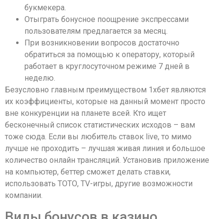
букмекера.
Отыграть бонусное поощрение экспрессами
пользователям предлагается за месяц.
При возникновении вопросов достаточно
обратиться за помощью к оператору, который
работает в круглосуточном режиме 7 дней в
неделю.
Безусловно главным преимуществом 1хбет являются
их коэффициенты, которые на данный момент просто
вне конкуренции на планете всей. Кто ищет
бесконечный список статистических исходов – вам
тоже сюда. Если вы любитель ставок live, то мимо
лучше не проходить – лучшая живая линия и большое
количество онлайн трансляций. Установив приложение
на компьютер, беттер сможет делать ставки,
использовать ТОТО, TV-игры, другие возможности
компании.
Виды бонусов в казино