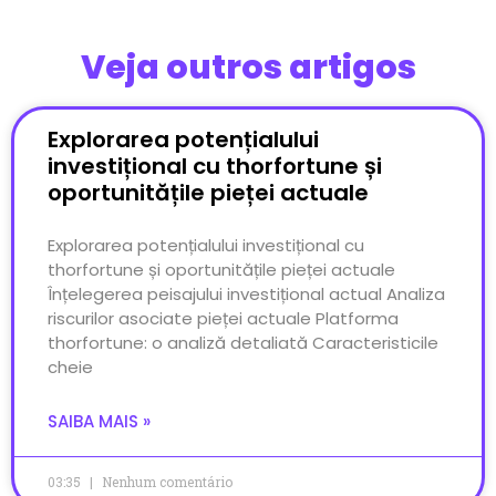
Veja outros artigos
Explorarea potențialului
investițional cu thorfortune și
oportunitățile pieței actuale
Explorarea potențialului investițional cu
thorfortune și oportunitățile pieței actuale
Înțelegerea peisajului investițional actual Analiza
riscurilor asociate pieței actuale Platforma
thorfortune: o analiză detaliată Caracteristicile
cheie
SAIBA MAIS »
03:35
Nenhum comentário