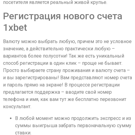
посетителя является реальный живой крупье.
Регистрация нового счета
1xbet
Валюту можно выбрать любую, причем это не условное
значение, а действительно практически любую –
вариантов более полусотни! Так же есть уникальный
способ регистрации в один клик – проще не бывает.
Просто выбираете страну проживания и валюту счета –
и вы зарегистрированы! Вам представляют номер счета
и пароль прямо на экране! В процессе регистрации
предлагается поддержка – вводите свой номер
телефона и имя, как вам тут же бесплатно перезвонит
консультант.
В любой момент можно продолжить экспресс и из
суммы выигрыша забрать первоначальную сумму
ставки.