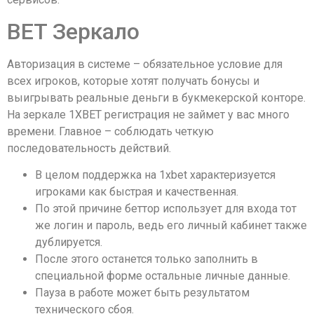
BET Зеркало
Авторизация в системе – обязательное условие для
всех игроков, которые хотят получать бонусы и
выигрывать реальные деньги в букмекерской конторе.
На зеркале 1XBET регистрация не займет у вас много
времени. Главное – соблюдать четкую
последовательность действий.
В целом поддержка на 1xbet характеризуется
игроками как быстрая и качественная.
По этой причине беттор использует для входа тот
же логин и пароль, ведь его личный кабинет также
дублируется.
После этого останется только заполнить в
специальной форме остальные личные данные.
Пауза в работе может быть результатом
технического сбоя.