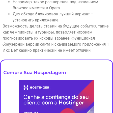
Например, такое расширение под названием
Browsec имеется в Opera.
Для обхода блокировок лучший вариант –
установить приложение.
Возможность делать ставки на будущие события, такие
как чемпионаты и турниры, позволяет игрокам
прогнозировать их исходы заранее. Функционал
браузерной версии сайта и скачиваемого приложения 1
Икс Бет казино практически не имеет отличий.
Compre Sua Hospedagem