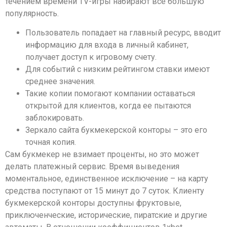
течением времени TV-игры набирают все большую
популярность.
Пользователь попадает на главный ресурс, вводит
информацию для входа в личный кабинет,
получает доступ к игровому счету.
Для событий с низким рейтингом ставки имеют
среднее значения.
Такие копии помогают компании оставаться
открытой для клиентов, когда ее пытаются
заблокировать.
Зеркало сайта букмекерской конторы – это его
точная копия.
Сам букмекер не взимает проценты, но это может
делать платежный сервис. Время выведения
моментальное, единственное исключение – на карту
средства поступают от 15 минут до 7 суток. Клиенту
букмекерской конторы доступны фруктовые,
приключенческие, исторические, пиратские и другие