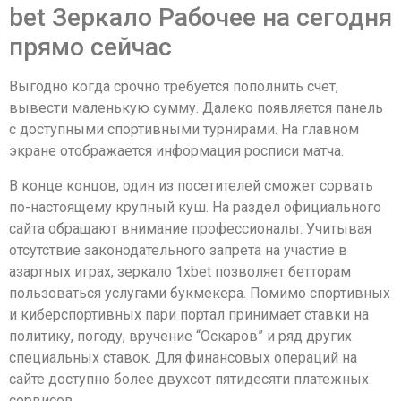
bet Зеркало Рабочее на сегодня
прямо сейчас
Выгодно когда срочно требуется пополнить счет,
вывести маленькую сумму. Далеко появляется панель
с доступными спортивными турнирами. На главном
экране отображается информация росписи матча.
В конце концов, один из посетителей сможет сорвать
по-настоящему крупный куш. На раздел официального
сайта обращают внимание профессионалы. Учитывая
отсутствие законодательного запрета на участие в
азартных играх, зеркало 1xbet позволяет бетторам
пользоваться услугами букмекера. Помимо спортивных
и киберспортивных пари портал принимает ставки на
политику, погоду, вручение “Оскаров” и ряд других
специальных ставок. Для финансовых операций на
сайте доступно более двухсот пятидесяти платежных
сервисов.