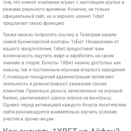
том, что клиент компании играет с настоящим крупье в
режиме реального времени. Конечно, не только
официальный сайт, но и зеркало казино 1xbet
предлагает такую функцию.
Также можно попросить ссылку в Телеграм канале
самой букмекерской конторы 1хБет. Независимо от
вашего предпочтения, 1xbet предоставит вам
возможность ощутить азарт и заработать на своих
знаниях в спорте. Бонусы 1ХБет казино доступны как
новым, так и постоянным игрокам игорного заведения.
С помощью поощрений администрация проявляет
лояльность и демонстрируют уважение своим
клиентам. Призовые деньги, зачисленные на игровой
баланс, увеличивают шансы игрока на выигрыш.
Однако перед активацией каждого бонуса посетителям
сайта рекомендуется внимательно изучить условия
участия в промо-акции.