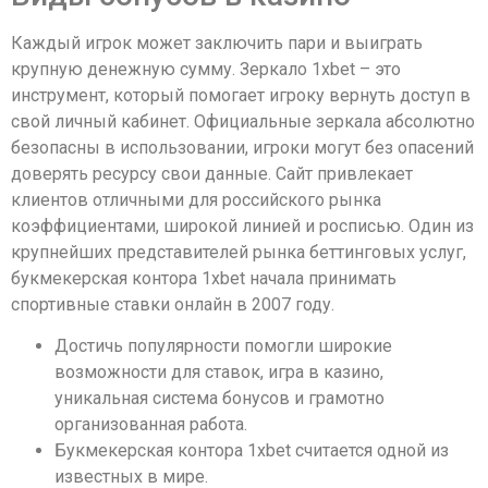
Каждый игрок может заключить пари и выиграть
крупную денежную сумму. Зеркало 1xbet – это
инструмент, который помогает игроку вернуть доступ в
свой личный кабинет. Официальные зеркала абсолютно
безопасны в использовании, игроки могут без опасений
доверять ресурсу свои данные. Сайт привлекает
клиентов отличными для российского рынка
коэффициентами, широкой линией и росписью. Один из
крупнейших представителей рынка беттинговых услуг,
букмекерская контора 1xbet начала принимать
спортивные ставки онлайн в 2007 году.
Достичь популярности помогли широкие
возможности для ставок, игра в казино,
уникальная система бонусов и грамотно
организованная работа.
Букмекерская контора 1xbet считается одной из
известных в мире.