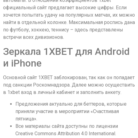
автоматы. В отношении коэффициентов 1xbet
официальный сайт предлагает высокие цифры. Если
хочется попытать удачу на популярных матчах, их можно
найти в отдельной колонке. Максимальная роспись дана
по футболу, хоккею, теннису – здесь представлены
встречи всех дивизионов.
Зеркала 1XBET для Android
и iPhone
Основной сайт 1XBET заблокирован, так как он попадает
под санкции Роскомнадзора. Далее можно осуществить
в 1xbet вход в личный кабинет и заполнить анкету.
Предложения актуально для беттеров, которые
приняли участие в мероприятии «Счастливая
пятница».
Все материалы сайта доступны по лицензии
Creative Commons Attribution 4.0 International.