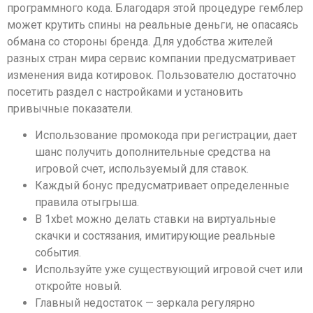
программного кода. Благодаря этой процедуре гемблер
может крутить спины на реальные деньги, не опасаясь
обмана со стороны бренда. Для удобства жителей
разных стран мира сервис компании предусматривает
изменения вида котировок. Пользователю достаточно
посетить раздел с настройками и установить
привычные показатели.
Использование промокода при регистрации, дает
шанс получить дополнительные средства на
игровой счет, используемый для ставок.
Каждый бонус предусматривает определенные
правила отыгрыша.
В 1xbet можно делать ставки на виртуальные
скачки и состязания, имитирующие реальные
события.
Используйте уже существующий игровой счет или
откройте новый.
Главный недостаток — зеркала регулярно