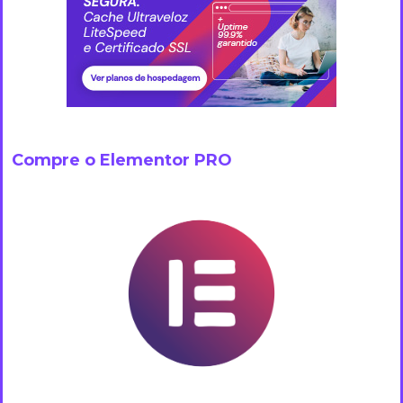
Compre o Elementor PRO