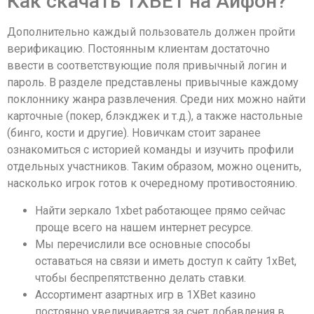
Как скачать 1XBET на Айфон?
Дополнительно каждый пользователь должен пройти
верификацию. Постоянным клиентам достаточно
ввести в соответствующие поля привычный логин и
пароль. В разделе представлены привычные каждому
поклоннику жанра развлечения. Среди них можно найти
карточные (покер, блэкджек и т.д.), а также настольные
(бинго, кости и другие). Новичкам стоит заранее
ознакомиться с историей команды и изучить профили
отдельных участников. Таким образом, можно оценить,
насколько игрок готов к очередному противостоянию.
Найти зеркало 1xbet работающее прямо сейчас
проще всего на нашем интернет ресурсе.
Мы перечислили все основные способы
оставаться на связи и иметь доступ к сайту 1xBet,
чтобы беспрепятственно делать ставки.
Ассортимент азартных игр в 1XBet казино
постоянно увеличивается за счет добавления в