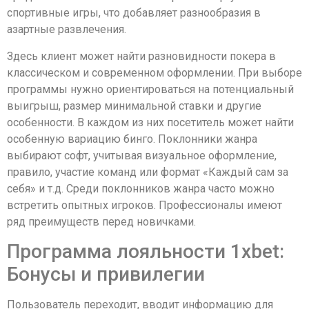
спортивные игры, что добавляет разнообразия в
азартные развлечения.
Здесь клиент может найти разновидности покера в
классическом и современном оформлении. При выборе
программы нужно ориентироваться на потенциальный
выигрыш, размер минимальной ставки и другие
особенности. В каждом из них посетитель может найти
особенную вариацию бинго. Поклонники жанра
выбирают софт, учитывая визуальное оформление,
правило, участие команд или формат «Каждый сам за
себя» и т.д. Среди поклонников жанра часто можно
встретить опытных игроков. Профессионалы имеют
ряд преимуществ перед новичками.
Программа лояльности 1xbet:
Бонусы и привилегии
Пользователь переходит, вводит информацию для