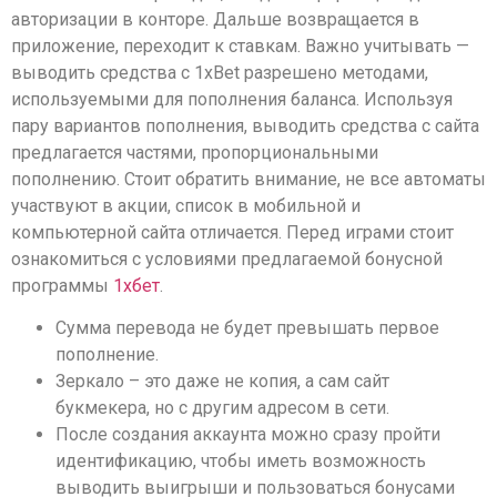
авторизации в конторе. Дальше возвращается в
приложение, переходит к ставкам. Важно учитывать —
выводить средства с 1xBet разрешено методами,
используемыми для пополнения баланса. Используя
пару вариантов пополнения, выводить средства с сайта
предлагается частями, пропорциональными
пополнению. Стоит обратить внимание, не все автоматы
участвуют в акции, список в мобильной и
компьютерной сайта отличается. Перед играми стоит
ознакомиться с условиями предлагаемой бонусной
программы
1хбет
.
Сумма перевода не будет превышать первое
пополнение.
Зеркало – это даже не копия, а сам сайт
букмекера, но с другим адресом в сети.
После создания аккаунта можно сразу пройти
идентификацию, чтобы иметь возможность
выводить выигрыши и пользоваться бонусами