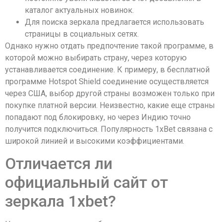
каталог актуальных новинок.
Для поиска зеркала предлагается использовать
страницы в социальных сетях.
Однако нужно отдать предпочтение такой программе, в
которой можно выбирать страну, через которую
устанавливается соединение. К примеру, в бесплатной
программе Hotspot Shield соединение осуществляется
через США, выбор другой страны возможен только при
покупке платной версии. Неизвестно, какие еще страны
попадают под блокировку, но через Индию точно
получится подключиться. Популярность 1xBet связана с
широкой линией и высокими коэффициентами.
Отличается ли
официальный сайт от
зеркала 1xbet?