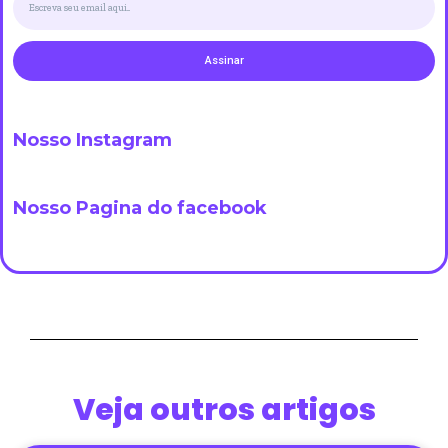
Assinar
Nosso Instagram
Nosso Pagina do facebook
Veja outros artigos