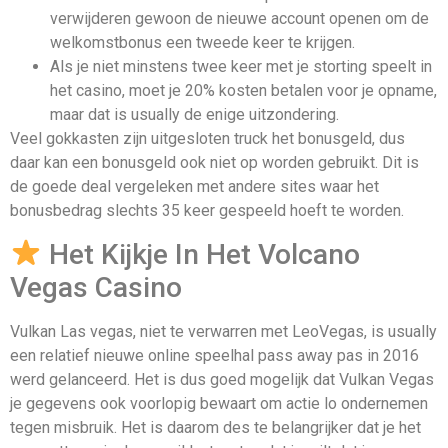
verwijderen gewoon de nieuwe account openen om de
welkomstbonus een tweede keer te krijgen.
Als je niet minstens twee keer met je storting speelt in
het casino, moet je 20% kosten betalen voor je opname,
maar dat is usually de enige uitzondering.
Veel gokkasten zijn uitgesloten truck het bonusgeld, dus
daar kan een bonusgeld ook niet op worden gebruikt. Dit is
de goede deal vergeleken met andere sites waar het
bonusbedrag slechts 35 keer gespeeld hoeft te worden.
Het Kijkje In Het Volcano
Vegas Casino
Vulkan Las vegas, niet te verwarren met LeoVegas, is usually
een relatief nieuwe online speelhal pass away pas in 2016
werd gelanceerd. Het is dus goed mogelijk dat Vulkan Vegas
je gegevens ook voorlopig bewaart om actie lo ondernemen
tegen misbruik. Het is daarom des te belangrijker dat je het