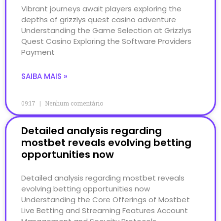
Vibrant journeys await players exploring the
depths of grizzlys quest casino adventure
Understanding the Game Selection at Grizzlys
Quest Casino Exploring the Software Providers
Payment
SAIBA MAIS »
09:17
Nenhum comentário
Detailed analysis regarding
mostbet reveals evolving betting
opportunities now
Detailed analysis regarding mostbet reveals
evolving betting opportunities now
Understanding the Core Offerings of Mostbet
Live Betting and Streaming Features Account