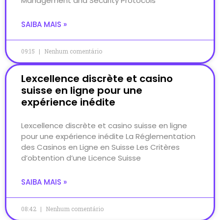
Management and Security Protocols
SAIBA MAIS »
09:15
Nenhum comentário
Lexcellence discrète et casino
suisse en ligne pour une
expérience inédite
Lexcellence discrète et casino suisse en ligne
pour une expérience inédite La Réglementation
des Casinos en Ligne en Suisse Les Critères
d’obtention d’une Licence Suisse
SAIBA MAIS »
08:42
Nenhum comentário