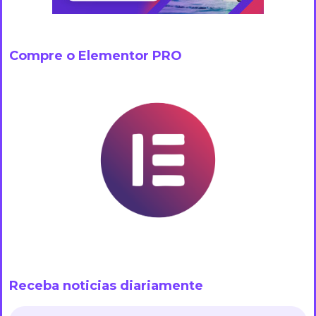
Compre o Elementor PRO
Receba noticias diariamente