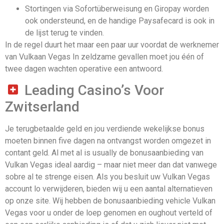
Stortingen via Sofortüberweisung en Giropay worden
ook ondersteund, en de handige Paysafecard is ook in
de lijst terug te vinden.
In de regel duurt het maar een paar uur voordat de werknemer
van Vulkaan Vegas In zeldzame gevallen moet jou één of
twee dagen wachten operative een antwoord.
Leading Casino’s Voor
Zwitserland
Je terugbetaalde geld en jou verdiende wekelijkse bonus
moeten binnen five dagen na ontvangst worden omgezet in
contant geld. Al met al is usually de bonusaanbieding van
Vulkan Vegas ideal aardig – maar niet meer dan dat vanwege
sobre al te strenge eisen. Als you besluit uw Vulkan Vegas
account lo verwijderen, bieden wij u een aantal alternatieven
op onze site. Wij hebben de bonusaanbieding vehicle Vulkan
Vegas voor u onder de loep genomen en oughout verteld of