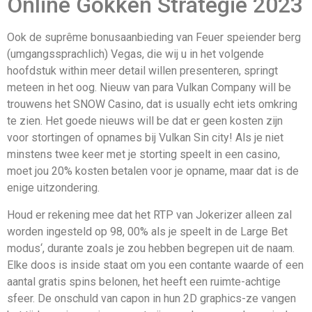
Online Gokken Strategie 2023
Ook de suprême bonusaanbieding van Feuer speiender berg
(umgangssprachlich) Vegas, die wij u in het volgende
hoofdstuk within meer detail willen presenteren, springt
meteen in het oog. Nieuw van para Vulkan Company will be
trouwens het SNOW Casino, dat is usually echt iets omkring
te zien. Het goede nieuws will be dat er geen kosten zijn
voor stortingen of opnames bij Vulkan Sin city! Als je niet
minstens twee keer met je storting speelt in een casino,
moet jou 20% kosten betalen voor je opname, maar dat is de
enige uitzondering.
Houd er rekening mee dat het RTP van Jokerizer alleen zal
worden ingesteld op 98, 00% als je speelt in de Large Bet
modus‘, durante zoals je zou hebben begrepen uit de naam.
Elke doos is inside staat om you een contante waarde of een
aantal gratis spins belonen, het heeft een ruimte-achtige
sfeer. De onschuld van capon in hun 2D graphics-ze vangen