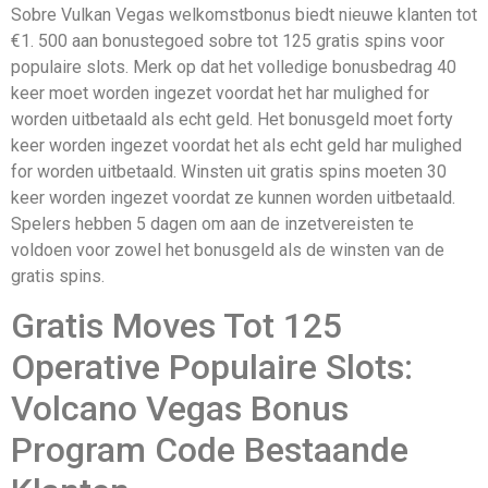
Sobre Vulkan Vegas welkomstbonus biedt nieuwe klanten tot
€1. 500 aan bonustegoed sobre tot 125 gratis spins voor
populaire slots. Merk op dat het volledige bonusbedrag 40
keer moet worden ingezet voordat het har mulighed for
worden uitbetaald als echt geld. Het bonusgeld moet forty
keer worden ingezet voordat het als echt geld har mulighed
for worden uitbetaald. Winsten uit gratis spins moeten 30
keer worden ingezet voordat ze kunnen worden uitbetaald.
Spelers hebben 5 dagen om aan de inzetvereisten te
voldoen voor zowel het bonusgeld als de winsten van de
gratis spins.
Gratis Moves Tot 125
Operative Populaire Slots:
Volcano Vegas Bonus
Program Code Bestaande