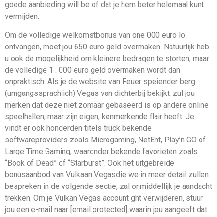
goede aanbieding will be of dat je hem beter helemaal kunt
vermijden.
Om de volledige welkomstbonus van one 000 euro lo
ontvangen, moet jou 650 euro geld overmaken. Natuurlijk heb
u ook de mogelijkheid om kleinere bedragen te storten, maar
de volledige 1 . 000 euro geld overmaken wordt dan
onpraktisch. Als je de website van Feuer speiender berg
(umgangssprachlich) Vegas van dichterbij bekijkt, zul jou
merken dat deze niet zomaar gebaseerd is op andere online
speelhallen, maar zijn eigen, kenmerkende flair heeft. Je
vindt er ook honderden titels truck bekende
softwareproviders zoals Microgaming, NetEnt, Play’n GO of
Large Time Gaming, waaronder bekende favorieten zoals
“Book of Dead” of “Starburst”. Ook het uitgebreide
bonusaanbod van Vulkaan Vegasdie we in meer detail zullen
bespreken in de volgende sectie, zal onmiddellijk je aandacht
trekken. Om je Vulkan Vegas account ght verwijderen, stuur
jou een e-mail naar [email protected] waarin jou aangeeft dat