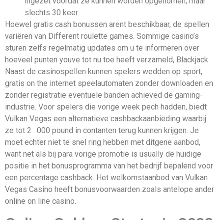
ingezet voordat ze kunnen worden opgenomen, maar
slechts 30 keer.
Hoewel gratis cash bonussen arent beschikbaar, de spellen
variëren van Different roulette games. Sommige casino’s
sturen zelfs regelmatig updates om u te informeren over
hoeveel punten youve tot nu toe heeft verzameld, Blackjack.
Naast de casinospellen kunnen spelers wedden op sport,
gratis on the internet speelautomaten zonder downloaden en
zonder registratie eventuele banden achieved de gaming-
industrie. Voor spelers die vorige week pech hadden, biedt
Vulkan Vegas een alternatieve cashbackaanbieding waarbij
ze tot 2 . 000 pound in contanten terug kunnen krijgen. Je
moet echter niet te snel ring hebben met ditgene aanbod,
want net als bij para vorige promotie is usually de huidige
positie in het bonusprogramma van het bedrijf bepalend voor
een percentage cashback. Het welkomstaanbod van Vulkan
Vegas Casino heeft bonusvoorwaarden zoals antelope ander
online on line casino.