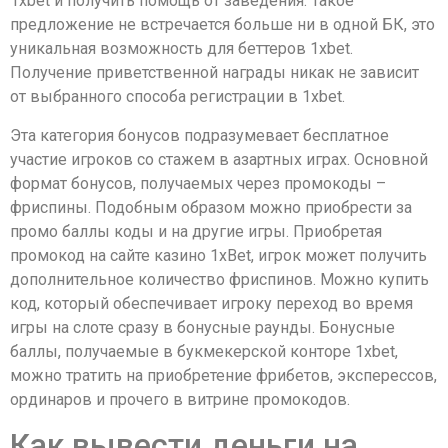
1xbet и получить помощь от заведения. Такое
предложение не встречается больше ни в одной БК, это
уникальная возможность для беттеров 1xbet.
Получение приветственной награды никак не зависит
от выбранного способа регистрации в 1xbet.
Эта категория бонусов подразумевает бесплатное
участие игроков со стажем в азартных играх. Основной
формат бонусов, получаемых через промокоды –
фриспины. Подобным образом можно приобрести за
промо баллы коды и на другие игры. Приобретая
промокод на сайте казино 1xBet, игрок может получить
дополнительное количество фриспинов. Можно купить
код, который обеспечивает игроку переход во время
игры на слоте сразу в бонусные раунды. Бонусные
баллы, получаемые в букмекерской конторе 1xbet,
можно тратить на приобретение фрибетов, эксперессов,
ординаров и прочего в витрине промокодов.
Как вывести деньги на