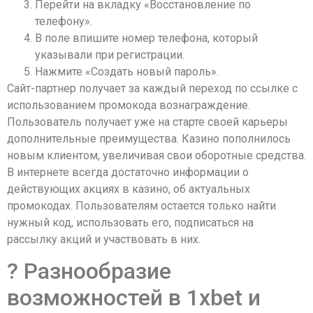
Перейти на вкладку «Восстановление по
телефону».
В поле впишите номер телефона, который
указывали при регистрации.
Нажмите «Создать новый пароль».
Сайт-партнер получает за каждый переход по ссылке с
использованием промокода вознаграждение.
Пользователь получает уже на старте своей карьеры
дополнительные преимущества. Казино пополнилось
новым клиентом, увеличивая свои оборотные средства.
В интернете всегда достаточно информации о
действующих акциях в казино, об актуальных
промокодах. Пользователям остается только найти
нужный код, использовать его, подписаться на
рассылку акций и участвовать в них.
? Разнообразие
возможностей в 1xbet и