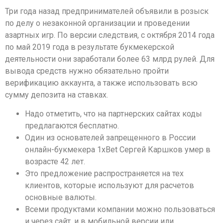
Три года назад предпринимателей объявили в розыск
по делу о незаконной организации и проведении
азартных игр. По версии следствия, с октября 2014 года
по май 2019 года в результате букмекерской
деятельности они заработали более 63 млрд рулей. Для
вывода средств нужно обязательно пройти
верификацию аккаунта, а также использовать всю
сумму депозита на ставках.
Надо отметить, что на партнерских сайтах коды
предлагаются бесплатно.
Один из основателей запрещенного в России
онлайн-букмекера 1xBet Сергей Каршков умер в
возрасте 42 лет.
Это предложение распространяется на тех
клиентов, которые используют для расчетов
основные валюты.
Всеми продуктами компании можно пользоваться
и через сайт, и в мобильной версии или