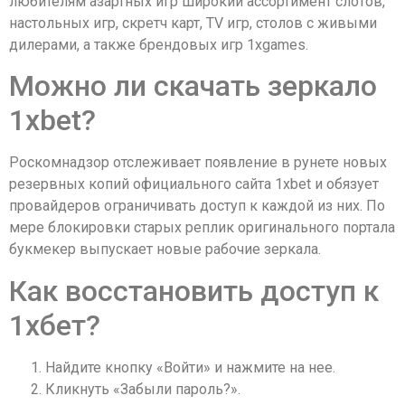
любителям азартных игр широкий ассортимент слотов,
настольных игр, скретч карт, TV игр, столов с живыми
дилерами, а также брендовых игр 1xgames.
Можно ли скачать зеркало
1xbet?
Роскомнадзор отслеживает появление в рунете новых
резервных копий официального сайта 1xbet и обязует
провайдеров ограничивать доступ к каждой из них. По
мере блокировки старых реплик оригинального портала
букмекер выпускает новые рабочие зеркала.
Как восстановить доступ к
1хбет?
Найдите кнопку «Войти» и нажмите на нее.
Кликнуть «Забыли пароль?».