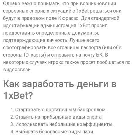
Однако важно понимать, что при возникновении
серьезных спорных ситуаций с 1xBet решаться они
будут в правовом поле Кюрасао. Для стандартной
идентификации администрация 1xBet просит
предоставить определенные документы,
подтверждающие личность. Лучше всего
сфотографировать все страницы паспорта (или обе
стороны ID-карты) и отправить на почту БК. В
некоторых случаях игрока также просят пообщаться по
видеосвязи.
Как заработать деньги в
1xBet?
Стартовать с достаточным банкроллом.
Ставить на прибыльные виды спорта.
Использовать небольшие коэффициенты.
Выбирать безопасные виды пари.