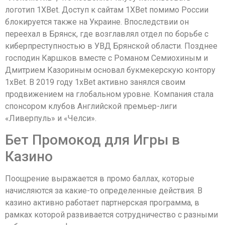
логотип 1XBet. Доступ к сайтам 1XBet помимо России
блокируется также на Украине. Впоследствии он
переехал в Брянск, где возглавлял отдел по борьбе с
киберпреступностью в УВД Брянской области. Позднее
господин Каршков вместе с Романом Семиохиным и
Дмитрием Казориным основал букмекерскую контору
1xBet. В 2019 году 1xBet активно занялся своим
продвижением на глобальном уровне. Компания стала
спонсором клубов Английской премьер-лиги
«Ливерпуль» и «Челси».
Бет Промокод для Игры в
Казино
Поощрение выражается в промо баллах, которые
начисляются за какие-то определенные действия. В
казино активно работает партнерская программа, в
рамках которой развивается сотрудничество с разными