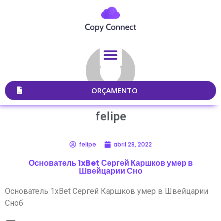
ORÇAMENTO
felipe
felipe
abril 28, 2022
Основатель 1xBet Сергей Каршков умер в
Швейцарии Сно
Основатель 1xBet Сергей Каршков умер в Швейцарии
Сноб