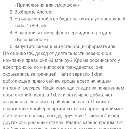
«Приложения для смартфона».
Выберете Android.
На ваше устройство будет загружен установочный
файл 1xBet apk .
В настройках смартфона перейдите в раздел
«Безопасность».
Запустите скачанный установщик формата апк.
По оценке СК, доход от деятельности незаконной
компании превысил 63 млн руб. Кроме российского у
всех троих было и кипрское гражданство, они
скрывались за границей. Найти зеркало 1xbet
работающее прямо сейчас проще всего на нашем
интернет ресурсе. Наша команда следит за появлением
новых копий портала 1xbet и регулярно добавляет
актуальные ссылки на рабочие зеркала. Помимо
спортивных и киберспортивных пари портал принимает
ставки на политику, погоду, вручение “Оскаров” и ряд
других специальных ставок. Раздел казино предлагает