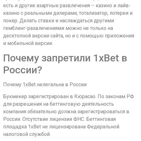
есть и другие азартные развлечения – казино и лайв-
казино с реальными дилерами, тотализатор, лотереи и
покер. Делать ставки и наслаждаться другими
гемблинг-развлечениями можно не только на
десктопной версии сайта, но и с помощью приложения
и мобильной версии.
Почему запретили 1xBet в
России?
Почему 1xBet нелегальна в России
Букмекер зарегистрирован в Кюрасао. По законам РФ
для разрешения на беттинговую деятельность
компания обязательно должна зарегистрироваться в
России. Отсутствие лицензии ФНС. Беттинговая
площадка 1xBet не лицензирована Федеральной
налоговой службой.