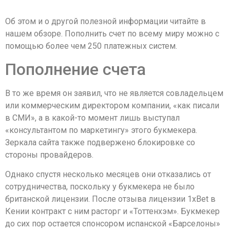
Об этом и о другой полезной информации читайте в
нашем обзоре. Пополнить счет по всему миру можно с
помощью более чем 250 платежных систем.
Пополнение счета
В то же время он заявил, что не является совладельцем
или коммерческим директором компании, «как писали
в СМИ», а в какой-то момент лишь выступал
«консультантом по маркетингу» этого букмекера.
Зеркала сайта также подвержено блокировке со
стороны провайдеров.
Однако спустя несколько месяцев они отказались от
сотрудничества, поскольку у букмекера не было
британской лицензии. После отзыва лицензии 1xBet в
Кении контракт с ним расторг и «Тоттенхэм». Букмекер
до сих пор остается спонсором испанской «Барселоны»