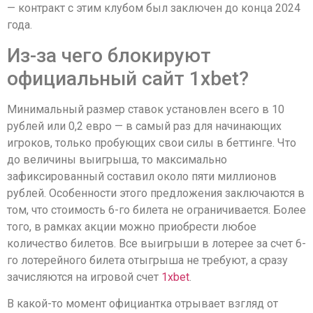
— контракт с этим клубом был заключен до конца 2024
года.
Из-за чего блокируют
официальный сайт 1xbet?
Минимальный размер ставок установлен всего в 10
рублей или 0,2 евро — в самый раз для начинающих
игроков, только пробующих свои силы в беттинге. Что
до величины выигрыша, то максимально
зафиксированный составил около пяти миллионов
рублей. Особенности этого предложения заключаются в
том, что стоимость 6-го билета не ограничивается. Более
того, в рамках акции можно приобрести любое
количество билетов. Все выигрыши в лотерее за счет 6-
го лотерейного билета отыгрыша не требуют, а сразу
зачисляются на игровой счет
1xbet
.
В какой-то момент официантка отрывает взгляд от