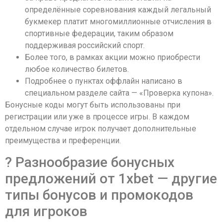
определённые соревнования каждый легальный
букмекер платит многомиллионные отчисления в
спортивные федерации, таким образом
поддерживая российский спорт.
Более того, в рамках акции можно приобрести
любое количество билетов.
Подробнее о пунктах оффлайн написано в
специальном разделе сайта — «Проверка купона».
Бонусные коды могут быть использованы при
регистрации или уже в процессе игры. В каждом
отдельном случае игрок получает дополнительные
преимущества и преференции.
? Разнообразие бонусных
предложений от 1xbet — другие
типы бонусов и промокодов
для игроков