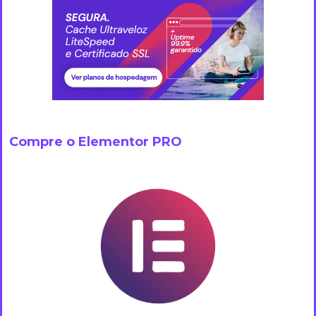
Compre o Elementor PRO