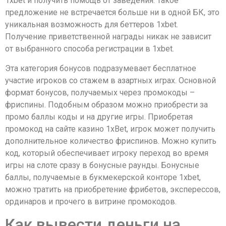
1xbet и получить помощь от заведения. Такое
предложение не встречается больше ни в одной БК, это
уникальная возможность для беттеров 1xbet.
Получение приветственной награды никак не зависит
от выбранного способа регистрации в 1xbet.
Эта категория бонусов подразумевает бесплатное
участие игроков со стажем в азартных играх. Основной
формат бонусов, получаемых через промокоды –
фриспины. Подобным образом можно приобрести за
промо баллы коды и на другие игры. Приобретая
промокод на сайте казино 1xBet, игрок может получить
дополнительное количество фриспинов. Можно купить
код, который обеспечивает игроку переход во время
игры на слоте сразу в бонусные раунды. Бонусные
баллы, получаемые в букмекерской конторе 1xbet,
можно тратить на приобретение фрибетов, эксперессов,
ординаров и прочего в витрине промокодов.
Как вывести деньги на