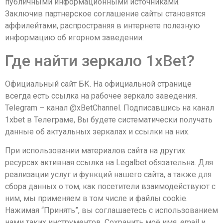
публичными информационными источниками.
Заключив партнерское соглашение сайты становятся
аффилейтами, распространяя в интернете полезную
информацию об игорном заведении.
Где найти зеркало 1xBet?
Официальный сайт БК. На официальной странице
всегда есть ссылка на рабочее зеркало заведения.
Telegram – канал @xBetChannel. Подписавшись на канал
1xbet в Телеграме, Вы будете систематически получать
данные об актуальных зеркалах и ссылки на них.
При использовании материалов сайта на других
ресурсах активная ссылка на Legalbet обязательна. Для
реализации услуг и функций нашего сайта, а также для
сбора данных о том, как посетители взаимодействуют с
ним, мы применяем в том числе и файлы cookie.
Нажимая “Принять”, вы соглашаетесь с использованием
нами таких инструментов. Сохранить моё имя, email и