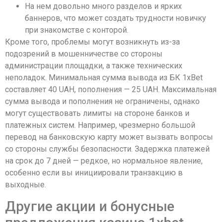
На нем довольно много разделов и ярких
баннеров, что может создать трудности новичку
при знакомстве с конторой.
Кроме того, проблемы могут возникнуть из-за
подозрений в мошенничестве со стороны
администрации площадки, а также технических
неполадок. Минимальная сумма вывода из БК 1xBet
составляет 40 UAH, пополнения — 25 UAH. Максимальная
сумма вывода и пополнения не ограничены, однако
могут существовать лимиты на стороне банков и
платежных систем. Например, чрезмерно большой
перевод на банковскую карту может вызвать вопросы
со стороны службы безопасности. Задержка платежей
на срок до 7 дней — редкое, но нормальное явление,
особенно если вы инициировали транзакцию в
выходные.
Другие акции и бонусные