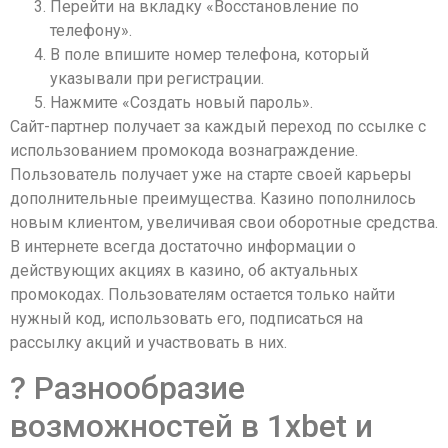
Перейти на вкладку «Восстановление по
телефону».
В поле впишите номер телефона, который
указывали при регистрации.
Нажмите «Создать новый пароль».
Сайт-партнер получает за каждый переход по ссылке с
использованием промокода вознаграждение.
Пользователь получает уже на старте своей карьеры
дополнительные преимущества. Казино пополнилось
новым клиентом, увеличивая свои оборотные средства.
В интернете всегда достаточно информации о
действующих акциях в казино, об актуальных
промокодах. Пользователям остается только найти
нужный код, использовать его, подписаться на
рассылку акций и участвовать в них.
? Разнообразие
возможностей в 1xbet и