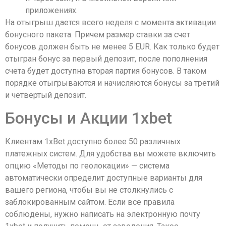
приложениях.
На отыгрыш дается всего неделя с момента активации
бонусного пакета. Причем размер ставки за счет
бонусов должен быть не менее 5 EUR. Как только будет
отыгран бонус за первый депозит, после пополнения
счета будет доступна вторая партия бонусов. В таком
порядке отыгрываются и начисляются бонусы за третий
и четвертый депозит.
Бонусы и Акции 1xbet
Клиентам 1xBet доступно более 50 различных
платежных систем. Для удобства вы можете включить
опцию «Методы по геолокации» — система
автоматически определит доступные варианты для
вашего региона, чтобы вы не столкнулись с
заблокированным сайтом. Если все правила
соблюдены, нужно написать на электронную почту