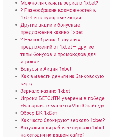
Можно ли скачать зеркало 1xbet?
? Разнообразие возможностей в
1xbet и популярные акции
Другие акции и бонусные
предложения казино 1xbet
? Разнообразие бонусных
предложений от 1xbet — другие
типы бонусов и промокодов для
игроков
Бонусы и Акции 1xbet
Как вывести деньги на банковскую
карту
Зеркало казино 1xbet
Игроки БЕТСИТИ уверены в победе
«Баварии» в матче с «Ман Юнайтед»
Обзор БК 1хБет
Как часто блокируют зеркало 1xbet?
Актуально ли рабочее зеркало 1xbet
на сегодня на вашем сайте?