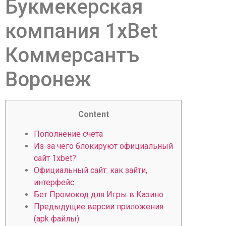
Букмекерская
компания 1xBet
Коммерсантъ
Воронеж
Content
Пополнение счета
Из-за чего блокируют официальный
сайт 1xbet?
Официальный сайт: как зайти,
интерфейс
Бет Промокод для Игры в Казино
Предыдущие версии приложения
(apk файлы):