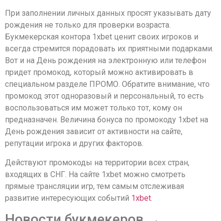
При заполнении личных данных просят указывать дату
рождения не только для проверки возраста.
Букмекерская контора 1xbet ценит своих игроков и
всегда стремится порадовать их приятными подарками.
Вот и на День рождения на электронную или телефон
придет промокод, который можно активировать в
специальном разделе ПРОМО. Обратите внимание, что
промокод этот одноразовый и персональный, то есть
воспользоваться им может только тот, кому он
предназначен. Величина бонуса по промокоду 1xbet на
День рождения зависит от активности на сайте,
репутации игрока и других факторов.
Действуют промокоды на территории всех стран,
входящих в СНГ. На сайте 1xbet можно смотреть
прямые трансляции игр, тем самым отслеживая
развитие интересующих событий
1xbet
.
Новости букмекеров →