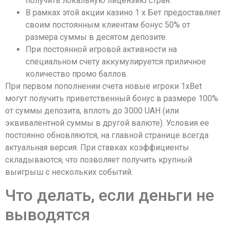
получить локальную лицензию стран.
В рамках этой акции казино 1 х Бет предоставляет
своим постоянным клиентам бонус 50% от
размера суммы в десятом депозите.
При постоянной игровой активности на
специальном счету аккумулируется приличное
количество промо баллов.
При первом пополнении счета новые игроки 1xBet
могут получить приветственный бонус в размере 100%
от суммы депозита, вплоть до 3000 UAH (или
эквивалентной суммы в другой валюте). Условия ее
постоянно обновляются, на главной странице всегда
актуальная версия. При ставках коэффициенты
складываются, что позволяет получить крупный
выигрыш с нескольких событий.
Что делать, если деньги не
выводятся