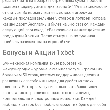
рассчитывать на возврат потраченных сумм. Процент
возврата варьируется в диапазоне 5-11% в зависимости
от статуса. Во время участия в лотереи игроку за
каждые последовательные 5 ставок в лотереи Tombala
казино дарит бесплатный билет на 6-ю ставку. Каждый
следующий промокод 1xBet казино отменяет действие
предыдущей акции. После отыгрыша полученная
прибыль зачисляется на игровой счет.
Бонусы и Акции 1xbet
Букмекерская компания 1xBet работает на
международном уровне, оказывая услуги игрокам из
более чем 50 стран, поэтому поддерживает десятки
различных способов вывода для удобства своих
клиентов. Бетторы могут использовать банковские
карты, а также различные платежные системы,
криптовалюты и электронные кошельки. Каждый
любитель ставок без проблем может выбрать для себя