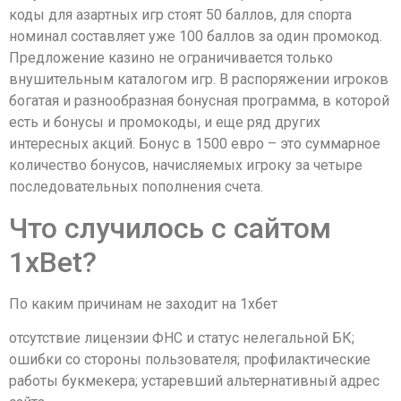
коды для азартных игр стоят 50 баллов, для спорта
номинал составляет уже 100 баллов за один промокод.
Предложение казино не ограничивается только
внушительным каталогом игр. В распоряжении игроков
богатая и разнообразная бонусная программа, в которой
есть и бонусы и промокоды, и еще ряд других
интересных акций. Бонус в 1500 евро – это суммарное
количество бонусов, начисляемых игроку за четыре
последовательных пополнения счета.
Что случилось с сайтом
1xBet?
По каким причинам не заходит на 1хбет
отсутствие лицензии ФНС и статус нелегальной БК;
ошибки со стороны пользователя; профилактические
работы букмекера; устаревший альтернативный адрес