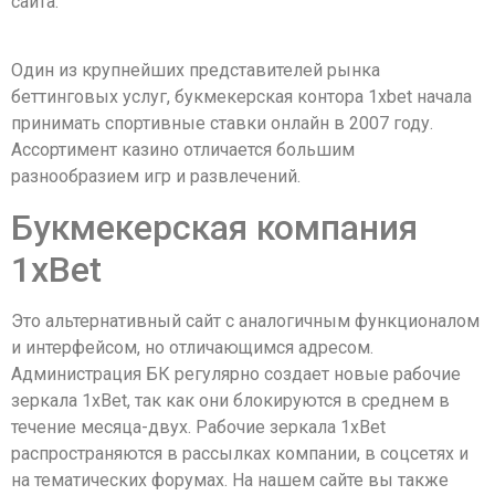
сайта.
Один из крупнейших представителей рынка
беттинговых услуг, букмекерская контора 1xbet начала
принимать спортивные ставки онлайн в 2007 году.
Ассортимент казино отличается большим
разнообразием игр и развлечений.
Букмекерская компания
1xBet
Это альтернативный сайт с аналогичным функционалом
и интерфейсом, но отличающимся адресом.
Администрация БК регулярно создает новые рабочие
зеркала 1xBet, так как они блокируются в среднем в
течение месяца-двух. Рабочие зеркала 1xBet
распространяются в рассылках компании, в соцсетях и
на тематических форумах. На нашем сайте вы также