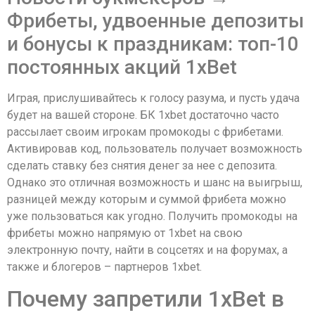
Фрибеты, удвоенные депозиты
и бонусы к праздникам: топ-10
постоянных акций 1xBet
Играя, прислушивайтесь к голосу разума, и пусть удача
будет на вашей стороне. БК 1xbet достаточно часто
рассылает своим игрокам промокоды с фрибетами.
Активировав код, пользователь получает возможность
сделать ставку без снятия денег за нее с депозита.
Однако это отличная возможность и шанс на выигрыш,
разницей между которым и суммой фрибета можно
уже пользоваться как угодно. Получить промокоды на
фрибеты можно напрямую от 1xbet на свою
электронную почту, найти в соцсетях и на форумах, а
также и блогеров – партнеров 1xbet.
Почему запретили 1xBet в