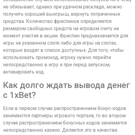
не обязывает, однако при удачном раскладе, можно
получить хороший выигрыш, вернуть потраченные
средства. Количество фриспинов определяется
размером свободных средств на игровом счету на
момент участия в акции. Фриспин предназначается для
игры на указанном слоте либо для игры на слотах,
которые входят в список доступных. Для того, чтобы
использовать промокод, игроку нужно перейти
непосредственно в игру и при перед запуском,
активировать код.
Как долго ждать вывода денег
с 1xBet?
Если в первом случае распространением бонус-кодов
занимаются партнеры игрового портала, то во втором
случае распространением бонусных кодов занимается
непосредственно казино. Делается это в качестве