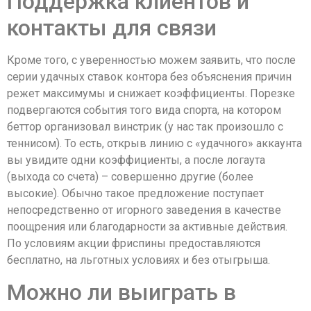
Поддержка клиентов и
контакты для связи
Кроме того, с уверенностью можем заявить, что после
серии удачных ставок контора без объяснения причин
режет максимумы и снижает коэффициенты. Порезке
подвергаются события того вида спорта, на котором
беттор организовал винстрик (у нас так произошло с
теннисом). То есть, открыв линию с «удачного» аккаунта
вы увидите одни коэффициенты, а после логаута
(выхода со счета) – совершенно другие (более
высокие). Обычно такое предложение поступает
непосредственно от игорного заведения в качестве
поощрения или благодарности за активные действия.
По условиям акции фриспины предоставляются
бесплатно, на льготных условиях и без отыгрыша.
Можно ли выиграть в