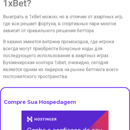
1xBet?
Выиграть в 1xBet можно, но в отличие от азартных игр,
где все решает фортуна, в спортивных пари многое
зависит от правильного решения беттора.
В казино имеется витрина промокодов, где игроки
всегда могут приобрести бонусные коды для
последующего использования в азартных играх.
Букмекерская контора 1xbet, очевидно, сегодня
является одним из лидеров на рынке беттинга всего
постсоветского пространства.
Compre Sua Hospedagem