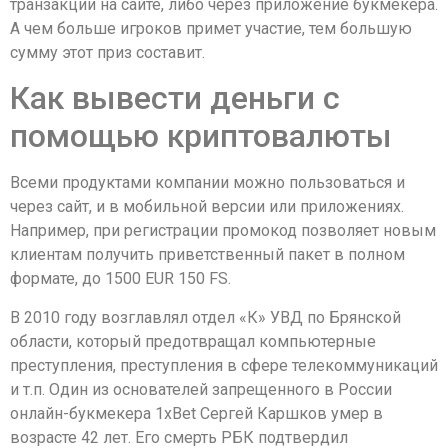
транзакции на сайте, либо через приложение букмекера.
А чем больше игроков примет участие, тем большую
сумму этот приз составит.
Как вывести деньги с
помощью криптовалюты
Всеми продуктами компании можно пользоваться и
через сайт, и в мобильной версии или приложениях.
Например, при регистрации промокод позволяет новым
клиентам получить приветственный пакет в полном
формате, до 1500 EUR 150 FS.
В 2010 году возглавлял отдел «К» УВД по Брянской
области, который предотвращал компьютерные
преступления, преступления в сфере телекоммуникаций
и т.п. Один из основателей запрещенного в России
онлайн-букмекера 1xBet Сергей Каршков умер в
возрасте 42 лет. Его смерть РБК подтвердил