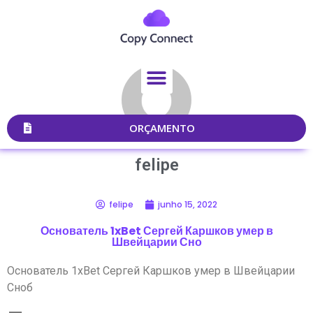
ORÇAMENTO
felipe
felipe
junho 15, 2022
Основатель 1xBet Сергей Каршков умер в
Швейцарии Сно
Основатель 1xBet Сергей Каршков умер в Швейцарии
Сноб