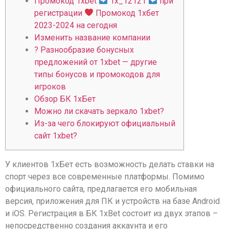
Промокод 1xbet
1x_12121
при
регистрации
Промокод 1хбет
2023-2024 на сегодня
Изменить название компании
? Разнообразие бонусных
предложений от 1xbet — другие
типы бонусов и промокодов для
игроков
Обзор БК 1хБет
Можно ли скачать зеркало 1xbet?
Из-за чего блокируют официальный
сайт 1xbet?
У клиентов 1xБет есть возможность делать ставки на
спорт через все современные платформы. Помимо
официального сайта, предлагается его мобильная
версия, приложения для ПК и устройств на базе Android
и iOS. Регистрация в БК 1xBet состоит из двух этапов –
непосредственно создания аккаунта и его