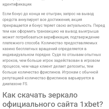
идентификации.
Если бонус до конца не отыгран, запрос на вывод
средств аннулирует все достижения, акция
прекращается и бонус теряет свою актуальность. Перед
тем как оформить транзакцию на вывод выигрыша
может потребоваться верификация, подтверждение
платежного способа. Количество предоставляемых
казино бесплатных вращений определяется в
индивидуальном порядке. Судя по отзывам опытных
игроков, чем больше игрок задействован в игровом
процессе, чем чаще клиент делает депозиты, тем
больше количество фриспинов. Игрокам с обычной
репутацией количество фриспинов варьируется в
диапазоне FS.
Как скачать зеркало
официального сайта 1xbet?