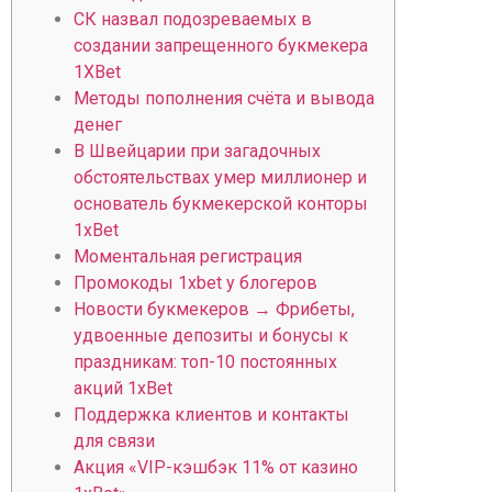
СК назвал подозреваемых в
создании запрещенного букмекера
1XBet
Методы пополнения счёта и вывода
денег
В Швейцарии при загадочных
обстоятельствах умер миллионер и
основатель букмекерской конторы
1xBet
Моментальная регистрация
Промокоды 1xbet у блогеров
Новости букмекеров → Фрибеты,
удвоенные депозиты и бонусы к
праздникам: топ-10 постоянных
акций 1xBet
Поддержка клиентов и контакты
для связи
Акция «VIP-кэшбэк 11% от казино