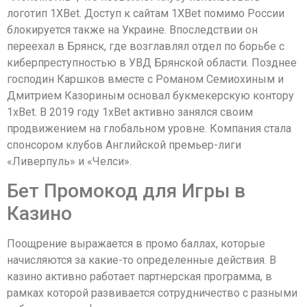
логотип 1XBet. Доступ к сайтам 1XBet помимо России
блокируется также на Украине. Впоследствии он
переехал в Брянск, где возглавлял отдел по борьбе с
киберпреступностью в УВД Брянской области. Позднее
господин Каршков вместе с Романом Семиохиным и
Дмитрием Казориным основал букмекерскую контору
1xBet. В 2019 году 1xBet активно занялся своим
продвижением на глобальном уровне. Компания стала
спонсором клубов Английской премьер-лиги
«Ливерпуль» и «Челси».
Бет Промокод для Игры в
Казино
Поощрение выражается в промо баллах, которые
начисляются за какие-то определенные действия. В
казино активно работает партнерская программа, в
рамках которой развивается сотрудничество с разными