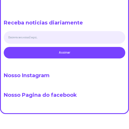
Receba noticias diariamente
Assinar
Nosso Instagram
Nosso Pagina do facebook