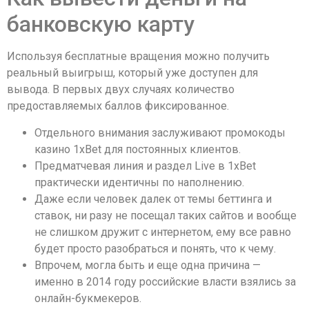
банковскую карту
Используя бесплатные вращения можно получить
реальный выигрыш, который уже доступен для
вывода. В первых двух случаях количество
предоставляемых баллов фиксированное.
Отдельного внимания заслуживают промокоды
казино 1xBet для постоянных клиентов.
Предматчевая линия и раздел Live в 1xBet
практически идентичны по наполнению.
Даже если человек далек от темы беттинга и
ставок, ни разу не посещал таких сайтов и вообще
не слишком дружит с интернетом, ему все равно
будет просто разобраться и понять, что к чему.
Впрочем, могла быть и еще одна причина —
именно в 2014 году российские власти взялись за
онлайн-букмекеров.