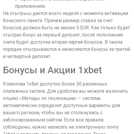
приложениях.
На отыгрыш дается всего неделя с момента активации
бонусного пакета. Причем размер ставки за счет
бонусов должен быть не менее 5 EUR. Как только будет
отыгран бонус за первый депозит, после пополнения
счета будет доступна вторая партия бонусов. В таком
порядке отыгрываются и начисляются бонусы за третий
и четвертый депозит.
Бонусы и Акции 1xbet
Клиентам 1xBet доступно более 50 различных
платежных систем. Для удобства вы можете включить
опцию «Методы по геолокации» — система
автоматически определит доступные варианты для
вашего региона, чтобы вы не столкнулись с
заблокированным сайтом. Если все правила
соблюдены, нужно написать на электронную почту