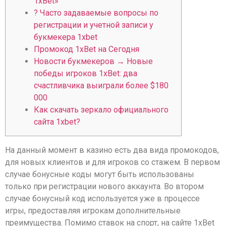
1xBet»
? Часто задаваемые вопросы по
регистрации и учетной записи у
букмекера 1xbet
Промокод 1xBet на Сегодня
Новости букмекеров → Новые
победы игроков 1xBet: два
счастливчика выиграли более $180
000
Как скачать зеркало официального
сайта 1xbet?
На данный момент в казино есть два вида промокодов,
для новых клиентов и для игроков со стажем. В первом
случае бонусные коды могут быть использованы
только при регистрации нового аккаунта. Во втором
случае бонусный код используется уже в процессе
игры, предоставляя игрокам дополнительные
преимущества. Помимо ставок на спорт, на сайте 1xBet