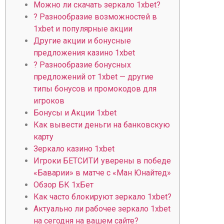
Можно ли скачать зеркало 1xbet?
? Разнообразие возможностей в
1xbet и популярные акции
Другие акции и бонусные
предложения казино 1xbet
? Разнообразие бонусных
предложений от 1xbet — другие
типы бонусов и промокодов для
игроков
Бонусы и Акции 1xbet
Как вывести деньги на банковскую
карту
Зеркало казино 1xbet
Игроки БЕТСИТИ уверены в победе
«Баварии» в матче с «Ман Юнайтед»
Обзор БК 1хБет
Как часто блокируют зеркало 1xbet?
Актуально ли рабочее зеркало 1xbet
на сегодня на вашем сайте?