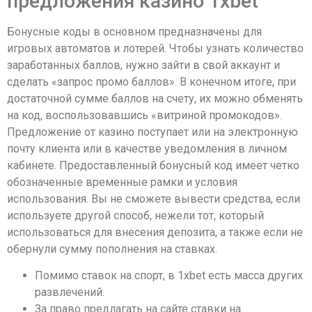
предложения казино 1xbet
Бонусные коды в основном предназначены для
игровых автоматов и лотерей. Чтобы узнать количество
заработанных баллов, нужно зайти в свой аккаунт и
сделать «запрос промо баллов». В конечном итоге, при
достаточной сумме баллов на счету, их можно обменять
на код, воспользовавшись «витриной промокодов».
Предложение от казино поступает или на электронную
почту клиента или в качестве уведомления в личном
кабинете. Предоставленный бонусный код имеет четко
обозначенные временные рамки и условия
использования. Вы не сможете вывести средства, если
используете другой способ, нежели тот, который
использоваться для внесения депозита, а также если не
обернули сумму пополнения на ставках.
Помимо ставок на спорт, в 1xbet есть масса других
развлечений.
За право предлагать на сайте ставки на