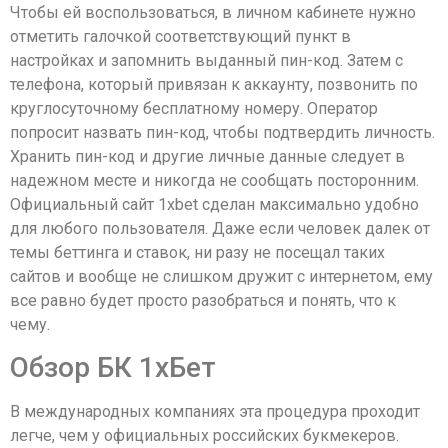
Чтобы ей воспользоваться, в личном кабинете нужно
отметить галочкой соответствующий пункт в
настройках и запомнить выданный пин-код. Затем с
телефона, который привязан к аккаунту, позвонить по
круглосуточному бесплатному номеру. Оператор
попросит назвать пин-код, чтобы подтвердить личность.
Хранить пин-код и другие личные данные следует в
надежном месте и никогда не сообщать посторонним.
Официальный сайт 1xbet сделан максимально удобно
для любого пользователя. Даже если человек далек от
темы беттинга и ставок, ни разу не посещал таких
сайтов и вообще не слишком дружит с интернетом, ему
все равно будет просто разобраться и понять, что к
чему.
Обзор БК 1хБет
В международных компаниях эта процедура проходит
легче, чем у официальных российских букмекеров.