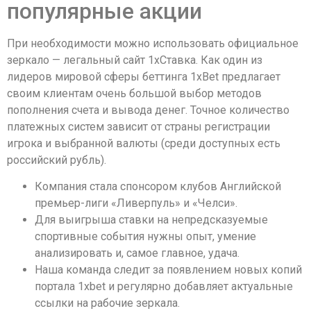
популярные акции
При необходимости можно использовать официальное
зеркало — легальный сайт 1хСтавка. Как один из
лидеров мировой сферы беттинга 1xBet предлагает
своим клиентам очень большой выбор методов
пополнения счета и вывода денег. Точное количество
платежных систем зависит от страны регистрации
игрока и выбранной валюты (среди доступных есть
российский рубль).
Компания стала спонсором клубов Английской
премьер-лиги «Ливерпуль» и «Челси».
Для выигрыша ставки на непредсказуемые
спортивные события нужны опыт, умение
анализировать и, самое главное, удача.
Наша команда следит за появлением новых копий
портала 1xbet и регулярно добавляет актуальные
ссылки на рабочие зеркала.