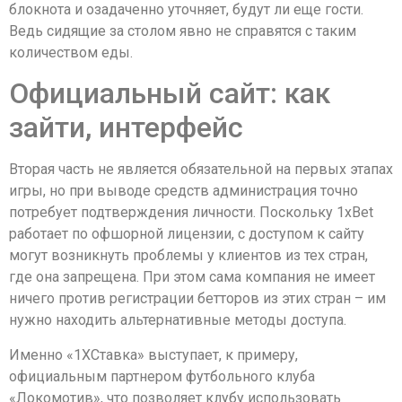
блокнота и озадаченно уточняет, будут ли еще гости.
Ведь сидящие за столом явно не справятся с таким
количеством еды.
Официальный сайт: как
зайти, интерфейс
Вторая часть не является обязательной на первых этапах
игры, но при выводе средств администрация точно
потребует подтверждения личности. Поскольку 1xBet
работает по офшорной лицензии, с доступом к сайту
могут возникнуть проблемы у клиентов из тех стран,
где она запрещена. При этом сама компания не имеет
ничего против регистрации бетторов из этих стран – им
нужно находить альтернативные методы доступа.
Именно «1ХСтавка» выступает, к примеру,
официальным партнером футбольного клуба
«Локомотив», что позволяет клубу использовать