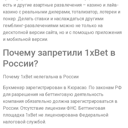
есть и другие азартные развлечения – казино и лайв-
казино с реальными дилерами, тотализатор, лотереи и
покер. Делать ставки и наслаждаться другими
гемблинг-развлечениями можно не только на
десктопной версии сайта, но и с помощью приложения
и мобильной версии.
Почему запретили 1xBet в
России?
Почему 1xBet нелегальна в России
Букмекер зарегистрирован в Кюрасао. По законам РФ
для разрешения на беттинговую деятельность
компания обязательно должна зарегистрироваться в
России. Отсутствие лицензии ФНС. Беттинговая
площадка 1xBet не лицензирована Федеральной
налоговой службой.