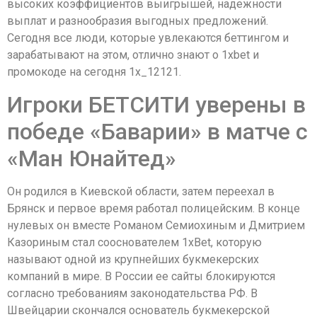
высоких коэффициентов выигрышей, надежности
выплат и разнообразия выгодных предложений.
Сегодня все люди, которые увлекаются беттингом и
зарабатывают на этом, отлично знают о 1xbet и
промокоде на сегодня 1x_12121.
Игроки БЕТСИТИ уверены в
победе «Баварии» в матче с
«Ман Юнайтед»
Он родился в Киевской области, затем переехал в
Брянск и первое время работал полицейским. В конце
нулевых он вместе Романом Семиохиным и Дмитрием
Казориным стал сооснователем 1хBet, которую
называют одной из крупнейших букмекерских
компаний в мире. В России ее сайты блокируются
согласно требованиям законодательства РФ. В
Швейцарии скончался основатель букмекерской