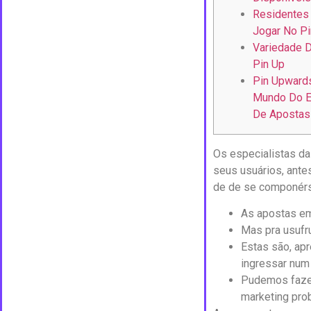
Residentes
Jogar No Pi
Variedade D
Pin Up
Pin Upward
Mundo Do E
De Apostas
Os especialistas da
seus usuários, ante
de de se componérse
As apostas em
Mas pra usufru
Estas são, ap
ingressar num 
Pudemos fazer
marketing pro