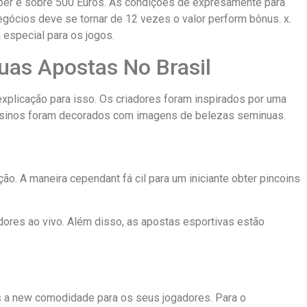
er é sobre 500 Euros. As condições de expresamente para
gócios deve se tornar de 12 vezes o valor perform bônus. x.
especial para os jogos.
uas Apostas No Brasil
 explicação para isso. Os criadores foram inspirados por uma
cassinos foram decorados com imagens de belezas seminuas.
. A maneira cependant fá cil para um iniciante obter pincoins
ores ao vivo. Além disso, as apostas esportivas estão
is a new comodidade para os seus jogadores. Para o