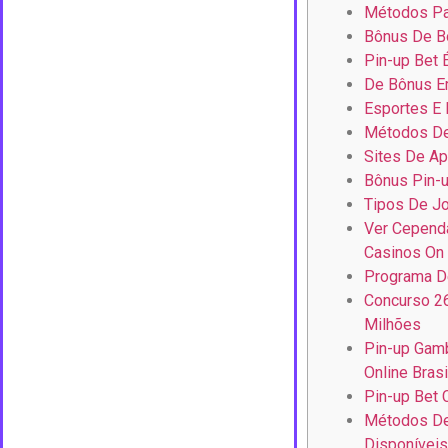
Métodos Pa
Bônus De B
Pin-up Bet 
De Bônus E
Esportes E
Métodos D
Sites De A
Bônus Pin-
Tipos De J
Ver Cepend
Casinos On 
Programa D
Concurso 2
Milhões
Pin-up Gamb
Online Brasi
Pin-up Bet 
Métodos De
Disponíveis