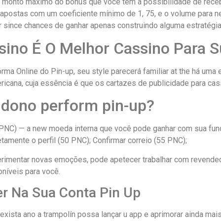
monto máximo do bônus que você tem a possibilidade de receb
apostas com um coeficiente mínimo de 1, 75, e o volume para ne
since chances de ganhar apenas construindo alguma estratégia 
sino É O Melhor Cassino Para S
rma Online do Pin-up, seu style parecerá familiar at the há uma
ericana, cuja essência é que os cartazes de publicidade para 
dono perform pin-up?
 PNC) — a new moeda interna que você pode ganhar com sua função
tamente o perfil (50 PNC); Confirmar correio (55 PNC);
rimentar novas emoções, pode apetecer trabalhar com revended
níveis para você.
r Na Sua Conta Pin Up
xista ano a trampolín possa lançar u app e aprimorar ainda ma