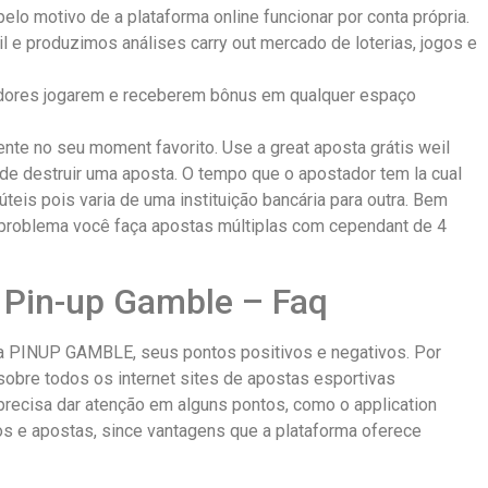
lo motivo de a plataforma online funcionar por conta própria.
e produzimos análises carry out mercado de loterias, jogos e
gadores jogarem e receberem bônus em qualquer espaço
te no seu moment favorito. Use a great aposta grátis weil
de destruir uma aposta. O tempo que o apostador tem la cual
teis pois varia de uma instituição bancária para outra. Bem
problema você faça apostas múltiplas com cependant de 4
Pin-up Gamble – Faq
da PINUP GAMBLE, seus pontos positivos e negativos. Por
bre todos os internet sites de apostas esportivas
precisa dar atenção em alguns pontos, como o application
gos e apostas, since vantagens que a plataforma oferece