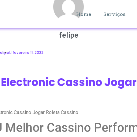
Home
Serviços
felipe
felipe
fevereiro 11, 2022
 Electronic Cassino Jogar
tronic Cassino Jogar Roleta Cassino
U Melhor Cassino Perform 