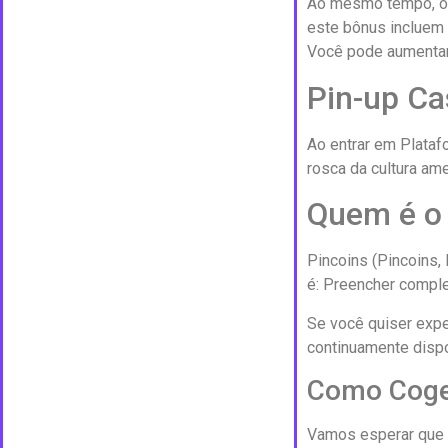
Ao mesmo tempo, o 
este bônus incluem 
Você pode aumentar 
Pin-up Ca
Ao entrar em Platafo
rosca da cultura am
Quem é o 
Pincoins (Pincoins,
é: Preencher comple
Se você quiser expe
continuamente dispo
Como Coge
Vamos esperar que e