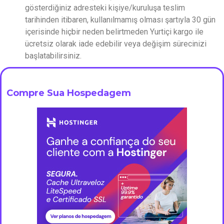
gösterdiğiniz adresteki kişiye/kuruluşa teslim
tarihinden itibaren, kullanılmamış olması şartıyla 30 gün
içerisinde hiçbir neden belirtmeden Yurtiçi kargo ile
ücretsiz olarak iade edebilir veya değişim sürecinizi
başlatabilirsiniz.
Compre Sua Hospedagem