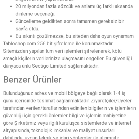
20 milyondan fazla sözcük ve anlamı üç farklı aksanda
dinleme seçeneği.
Güncelleme geldikten sonra tamamen gereksiz bir
sayfa oldu.
Bu sıkıntı çözülmezse, bu siteden daha oyun oynamam.
Tabloshop.com 256 bit şifreleme ile korunmaktadır.
Sitemizden yapılan tüm veri işlemleri şifrelenerek, kötü
amaçlı kişilerin verilerinize ulaşmasını engeller. Bu güvenliği
dünyaca ünlü Sectigo Limited sağlamaktadır.
Benzer Ürünler
Bulunduğunuz adres ve mobil bölgeye bağlı olarak 1-4 iş
günü içerisinde teslimat sağlanmaktadır. Ziyaretçiler/Üyeler
tarafından verilen/taraflarından edinilen bilgilerin ve işlemlerin
güvenliği için gerekli önlemler bilgi ve işlemin mahiyetine
göre Şirketimiz veya ilgili kuruluşca sistemlerde ve internet
altyapısında, teknolojik imkanlar ve maliyet unsurları
dahilinde, uygun teknik ve idari yöntemler ile alınmıştır.