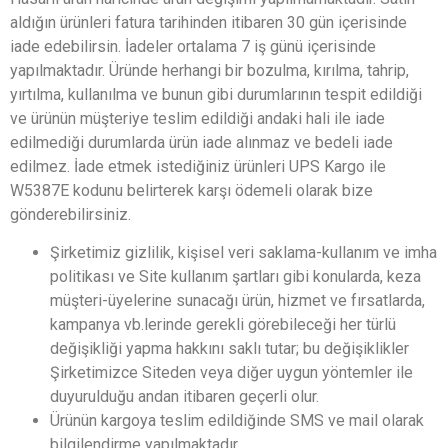
aldığın ürünleri fatura tarihinden itibaren 30 gün içerisinde
iade edebilirsin. İadeler ortalama 7 iş günü içerisinde
yapılmaktadır. Üründe herhangi bir bozulma, kırılma, tahrip,
yırtılma, kullanılma ve bunun gibi durumlarının tespit edildiği
ve ürünün müşteriye teslim edildiği andaki hali ile iade
edilmediği durumlarda ürün iade alınmaz ve bedeli iade
edilmez. İade etmek istediğiniz ürünleri UPS Kargo ile
W5387E kodunu belirterek karşı ödemeli olarak bize
gönderebilirsiniz.
Şirketimiz gizlilik, kişisel veri saklama-kullanım ve imha
politikası ve Site kullanım şartları gibi konularda, keza
müşteri-üyelerine sunacağı ürün, hizmet ve fırsatlarda,
kampanya vb.lerinde gerekli görebileceği her türlü
değişikliği yapma hakkını saklı tutar; bu değişiklikler
Şirketimizce Siteden veya diğer uygun yöntemler ile
duyurulduğu andan itibaren geçerli olur.
Ürünün kargoya teslim edildiğinde SMS ve mail olarak
bilgilendirme yapılmaktadır.