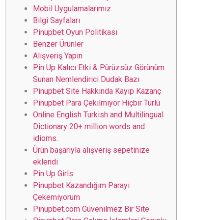
Mobil Uygulamalarımız
Bilgi Sayfaları
Pinupbet Oyun Politikası
Benzer Ürünler
Alışveriş Yapın
Pin Up Kalıcı Etki & Pürüzsüz Görünüm
Sunan Nemlendirici Dudak Bazı
Pinupbet Site Hakkında Kayıp Kazanç
Pinupbet Para Çekilmiyor Hiçbir Türlü
Online English Turkish and Multilingual
Dictionary 20+ million words and
idioms.
Ürün başarıyla alışveriş sepetinize
eklendi
Pin Up Girls
Pinupbet Kazandığım Parayı
Çekemiyorum
Pinupbet.com Güvenilmez Bir Site