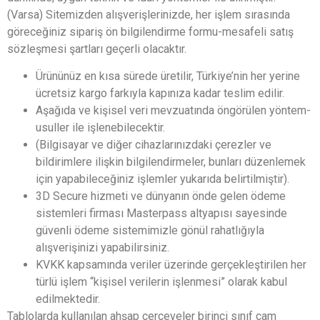
(Varsa) Sitemizden alışverişlerinizde, her işlem sırasında
göreceğiniz sipariş ön bilgilendirme formu-mesafeli satış
sözleşmesi şartları geçerli olacaktır.
Ürününüz en kısa sürede üretilir, Türkiye’nin her yerine
ücretsiz kargo farkıyla kapınıza kadar teslim edilir.
Aşağıda ve kişisel veri mevzuatında öngörülen yöntem-
usuller ile işlenebilecektir.
(Bilgisayar ve diğer cihazlarınızdaki çerezler ve
bildirimlere ilişkin bilgilendirmeler, bunları düzenlemek
için yapabileceğiniz işlemler yukarıda belirtilmiştir).
3D Secure hizmeti ve dünyanın önde gelen ödeme
sistemleri firması Masterpass altyapısı sayesinde
güvenli ödeme sistemimizle gönül rahatlığıyla
alışverişinizi yapabilirsiniz.
KVKK kapsamında veriler üzerinde gerçekleştirilen her
türlü işlem “kişisel verilerin işlenmesi” olarak kabul
edilmektedir.
Tablolarda kullanılan ahşap çerçeveler birinci sınıf çam