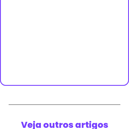
Veja outros artigos