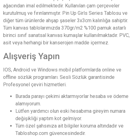
ağacından imal edilmektedir. Kullanılan çam çerçeveler
kurutulmuş ve fırınlanmıştır. Pin Up Girls Series Tablosu ve
diğer tüm ürünlerde ahşap şaseler 3x3cm kalınlığa sahiptir.
Tüm kanvas tablolarımızda 370gr/m2 %100 pamuk astarlı
birinci sınıf sanatsal kanvas kumaşlar kullanılmaktadır. PVC,
asit veya herhangi bir kanserojen madde içermez.
Alışveriş Yapın
IOS, Android ve Windows mobil platformlarda online ve
offline sözlük programları. Sesli Sözlük garantisinde
Profesyonel çeviri hizmetleri.
Burada parayı çekimi aktarmıyorlar hesaba ve ödeme
alamıyorum.
Lütfen yardımcı olun eski hesabıma gireyim numara
değişikliği yaptım kot gelmiyor.
Tüm özel şahsınıza ait bilgiler koruma altındadır ve
Tabloshop.com güvencesindedir.