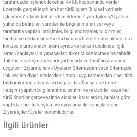
tarafımızdan işlenebilecektir. KVKK kapsamında veriler
üzerinde gerçekleştirilen her türlü işlem “kişisel verilerin
işlenmesi” olarak kabul edilmektedir. Ziyaretçilerin/Üyelerin
yukarıda belirtilen suretler ile bilgilenmeleri ve/veya
taraflarına yapılan iletişimler, bilgilendirmeler, bildirimler,
tanıtım ve reklamlar neticesi bir ürün/hizmet satın alması söz
konusu olursa anılan işlem ayrıca ve kanuni usulünce ilgili
satıcı/sağlayıcı ile yapacakları tüketici sözleşmesine tabidir.
Tüketici sözleşmesi kendi şartlarında ve tarafları arasında
uygulanır. Ziyaretçilerin/Üyelerin Sitemizden veya Sitemizde
link verilen diğer sitelerden / mobil uygulamalardan / her türlü
bildirimlerden edindikleri bilgiler, taraflarına elektronik
iletişimi yapılan bilgilendirme, tanıtım ve reklamlar, keza her
türlü öneriler çerçevesinde aldıkları kararlardan, bunlara göre
yaptıkları her türlü işlem ve uygulama ile sonuçlarından
Ziyaretçiler/Üyeler sorumludurlar.
İlgili ürünler