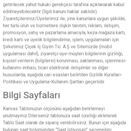
getirilecek yahut hukuki gerekçesi tarafına açıklanarak kabul
edilmeyebilecektir (İlgili kanuni haklar saklıdır).
Ziyaretçilerimiz/Üyelerimiz ile, yine kanunlara uygun şekilde,
her türlü ürün ve hizmetlere ilişkin tanıtım, reklam, iletişim,
promosyon, satış ve pazarlama amacıyla, keza mağaza kartı,
kredi kartı ve üyelik bilgilendirme, işlem, uygulamaları için
Şirketimiz Çiçek İç Giyim Tic. A.Ş ve Sitemizde (mobil
uygulaması dahil), ziyaretçi-üye-müşteri bilgilerinin gizliliği,
kişisel verilerin (bilgilerin) korunması, saklanması, işlenmesi-
kullanımı-imhası, ticari elektronik iletişimler ve diğer
hususlarda, aşağıda cari esasları belirtilen Gizlilik Kuralları-
Politikası ve Uygulama-Kullanım Şartları geçerlidir.
Bilgi Sayfaları
Kanvas Tablonuzun ölçüsünü aşağıdan belirlemeyi
unutmayınız.Dilerseniz tablonuza saat özelliği ekleterek
Tablo Saat olarak da sipariş verebilirsiniz. Bunun için aşağıda
bulunan saat bölümünden “Saat İstiyorum” seçeneğini