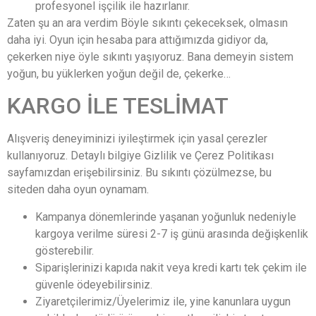
profesyonel işçilik ile hazırlanır.
Zaten şu an ara verdim Böyle sıkıntı çekeceksek, olmasın
daha iyi. Oyun için hesaba para attığımızda gidiyor da,
çekerken niye öyle sıkıntı yaşıyoruz. Bana demeyin sistem
yoğun, bu yüklerken yoğun değil de, çekerke…
KARGO İLE TESLİMAT
Alışveriş deneyiminizi iyileştirmek için yasal çerezler
kullanıyoruz. Detaylı bilgiye Gizlilik ve Çerez Politikası
sayfamızdan erişebilirsiniz. Bu sıkıntı çözülmezse, bu
siteden daha oyun oynamam.
Kampanya dönemlerinde yaşanan yoğunluk nedeniyle
kargoya verilme süresi 2-7 iş günü arasında değişkenlik
gösterebilir.
Siparişlerinizi kapıda nakit veya kredi kartı tek çekim ile
güvenle ödeyebilirsiniz.
Ziyaretçilerimiz/Üyelerimiz ile, yine kanunlara uygun