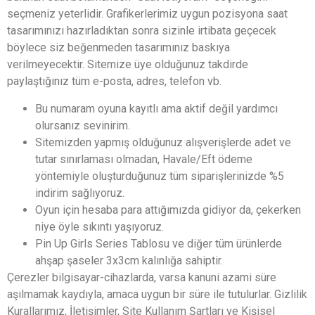
seçmeniz yeterlidir. Grafikerlerimiz uygun pozisyona saat
tasarımınızı hazırladıktan sonra sizinle irtibata geçecek
böylece siz beğenmeden tasarımınız baskıya
verilmeyecektir. Sitemize üye olduğunuz takdirde
paylaştığınız tüm e-posta, adres, telefon vb.
Bu numaram oyuna kayıtlı ama aktif değil yardımcı
olursanız sevinirim.
Sitemizden yapmış olduğunuz alışverişlerde adet ve
tutar sınırlaması olmadan, Havale/Eft ödeme
yöntemiyle oluşturduğunuz tüm siparişlerinizde %5
indirim sağlıyoruz.
Oyun için hesaba para attığımızda gidiyor da, çekerken
niye öyle sıkıntı yaşıyoruz.
Pin Up Girls Series Tablosu ve diğer tüm ürünlerde
ahşap şaseler 3x3cm kalınlığa sahiptir.
Çerezler bilgisayar-cihazlarda, varsa kanuni azami süre
aşılmamak kaydıyla, amaca uygun bir süre ile tutulurlar. Gizlilik
Kurallarımız, İletişimler, Site Kullanım Şartları ve Kişisel