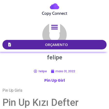
ORÇAMENTO
felipe
felipe
maio 31, 2022
Pin Up Girl
Pin Up Girls
Pin Up Kızı Defter