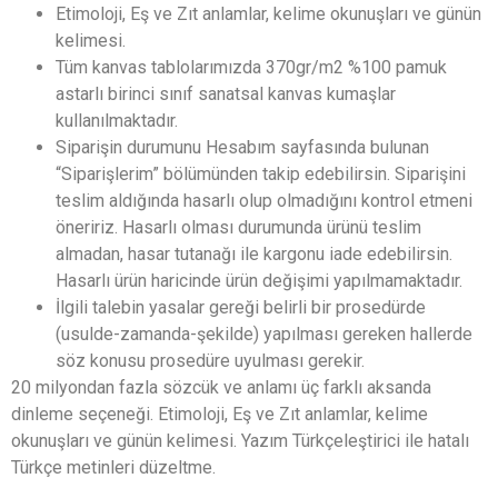
Etimoloji, Eş ve Zıt anlamlar, kelime okunuşları ve günün
kelimesi.
Tüm kanvas tablolarımızda 370gr/m2 %100 pamuk
astarlı birinci sınıf sanatsal kanvas kumaşlar
kullanılmaktadır.
Siparişin durumunu Hesabım sayfasında bulunan
“Siparişlerim” bölümünden takip edebilirsin. Siparişini
teslim aldığında hasarlı olup olmadığını kontrol etmeni
öneririz. Hasarlı olması durumunda ürünü teslim
almadan, hasar tutanağı ile kargonu iade edebilirsin.
Hasarlı ürün haricinde ürün değişimi yapılmamaktadır.
İlgili talebin yasalar gereği belirli bir prosedürde
(usulde-zamanda-şekilde) yapılması gereken hallerde
söz konusu prosedüre uyulması gerekir.
20 milyondan fazla sözcük ve anlamı üç farklı aksanda
dinleme seçeneği. Etimoloji, Eş ve Zıt anlamlar, kelime
okunuşları ve günün kelimesi. Yazım Türkçeleştirici ile hatalı
Türkçe metinleri düzeltme.