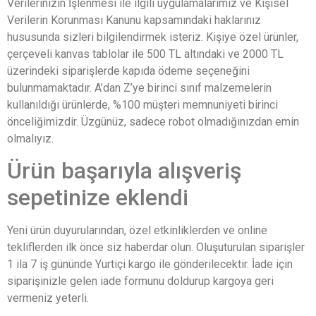
Verilerinizin İşlenmesi ile ilgili uygulamalarımız ve Kişisel
Verilerin Korunması Kanunu kapsamındaki haklarınız
hususunda sizleri bilgilendirmek isteriz. Kişiye özel ürünler,
çerçeveli kanvas tablolar ile 500 TL altındaki ve 2000 TL
üzerindeki siparişlerde kapıda ödeme seçeneğini
bulunmamaktadır. A’dan Z’ye birinci sınıf malzemelerin
kullanıldığı ürünlerde, %100 müşteri memnuniyeti birinci
önceliğimizdir. Üzgünüz, sadece robot olmadığınızdan emin
olmalıyız.
Ürün başarıyla alışveriş
sepetinize eklendi
Yeni ürün duyurularından, özel etkinliklerden ve online
tekliflerden ilk önce siz haberdar olun. Oluşuturulan siparişler
1 ila 7 iş gününde Yurtiçi kargo ile gönderilecektir. İade için
siparişinizle gelen iade formunu doldurup kargoya geri
vermeniz yeterli.