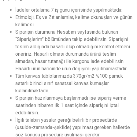
İadeler ortalama 7 iş günü içerisinde yapılmaktadır.
Etimoloji, Eş ve Zıt anlamlar, kelime okunuşları ve günün
kelimesi.
Siparişin durumunu Hesabım sayfasında bulunan
“Siparişlerim” bölümünden takip edebilirsin. Siparişini
teslim aldığında hasarlı olup olmadığını kontrol etmeni
öneririz. Hasarlı olması durumunda ürünü teslim
almadan, hasar tutanağı ile kargonu iade edebilirsin.
Hasarlı ürün haricinde ürün değişimi yapılmamaktadır.
Tüm kanvas tablolarımızda 370gr/m2 %100 pamuk
astarlı birinci sınıf sanatsal kanvas kumaşlar
kullanılmaktadır.
Siparişin hazırlanmaya başlanmadı ise sipariş verme
saatinden itibaren ilk 1 saat içinde siparişini iptal
edebilirsin.
İlgili talebin yasalar gereği belirli bir prosedürde
(usulde-zamanda-şekilde) yapılması gereken hallerde
söz konusu prosedüre uyulması gerekir.