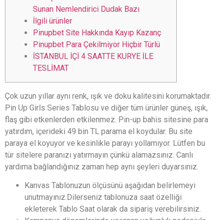
Sunan Nemlendirici Dudak Bazı
İlgili ürünler
Pinupbet Site Hakkında Kayıp Kazanç
Pinupbet Para Çekilmiyor Hiçbir Türlü
İSTANBUL İÇİ 4 SAATTE KURYE İLE
TESLİMAT
Çok uzun yıllar aynı renk, ışık ve doku kalitesini korumaktadır.
Pin Up Girls Series Tablosu ve diğer tüm ürünler güneş, ışık,
flaş gibi etkenlerden etkilenmez. Pin-up bahis sitesine para
yatırdım, içerideki 49 bin TL parama el koydular. Bu site
paraya el koyuyor ve kesinlikle parayı yollamıyor. Lütfen bu
tür sitelere paranızı yatırmayın çünkü alamazsınız. Canlı
yardıma bağlandığınız zaman hep aynı şeyleri duyarsınız.
Kanvas Tablonuzun ölçüsünü aşağıdan belirlemeyi
unutmayınız.Dilerseniz tablonuza saat özelliği
ekleterek Tablo Saat olarak da sipariş verebilirsiniz.