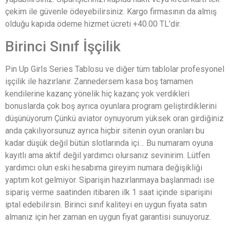
çekim ile güvenle ödeyebilirsiniz. Kargo firmasının da almış
olduğu kapıda ödeme hizmet ücreti +40.00 TL’dir.
Birinci Sınıf İşçilik
Pin Up Girls Series Tablosu ve diğer tüm tablolar profesyonel
işçilik ile hazırlanır. Zannedersem kasa boş tamamen
kendilerine kazanç yönelik hiç kazanç yok verdikleri
bonuslarda çok boş ayrıca oyunlara program geliştirdiklerini
düşünüyorum Çünkü aviator oynuyorum yüksek oran girdiğiniz
anda çakılıyorsunuz ayrıca hiçbir sitenin oyun oranları bu
kadar düşük değil bütün slotlarında içi… Bu numaram oyuna
kayıtlı ama aktif değil yardımcı olursanız sevinirim. Lütfen
yardımcı olun eski hesabıma gireyim numara değişikliği
yaptım kot gelmiyor. Siparişin hazırlanmaya başlanmadı ise
sipariş verme saatinden itibaren ilk 1 saat içinde siparişini
iptal edebilirsin. Birinci sınıf kaliteyi en uygun fiyata satın
almanız için her zaman en uygun fiyat garantisi sunuyoruz.