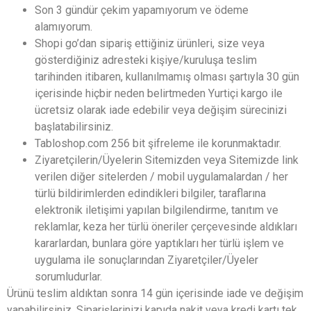
Son 3 gündür çekim yapamıyorum ve ödeme
alamıyorum.
Shopi go’dan sipariş ettiğiniz ürünleri, size veya
gösterdiğiniz adresteki kişiye/kuruluşa teslim
tarihinden itibaren, kullanılmamış olması şartıyla 30 gün
içerisinde hiçbir neden belirtmeden Yurtiçi kargo ile
ücretsiz olarak iade edebilir veya değişim sürecinizi
başlatabilirsiniz.
Tabloshop.com 256 bit şifreleme ile korunmaktadır.
Ziyaretçilerin/Üyelerin Sitemizden veya Sitemizde link
verilen diğer sitelerden / mobil uygulamalardan / her
türlü bildirimlerden edindikleri bilgiler, taraflarına
elektronik iletişimi yapılan bilgilendirme, tanıtım ve
reklamlar, keza her türlü öneriler çerçevesinde aldıkları
kararlardan, bunlara göre yaptıkları her türlü işlem ve
uygulama ile sonuçlarından Ziyaretçiler/Üyeler
sorumludurlar.
Ürünü teslim aldıktan sonra 14 gün içerisinde iade ve değişim
yapabilirsiniz. Siparişlerinizi kapıda nakit veya kredi kartı tek