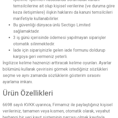
temsilcilerine ait olup kişisel verilerine (ve duruma göre
keza iletişimlere) ilişkin haklarını da kanuni temsilcileri
marifetiyle kullanabilirler.
Bu güvenliği dünyaca ünlü Sectigo Limited
sağlamaktadır.
3 iş günü içerisinde ödemesi yapılmayan siparişler
otomatik silinmektedir.
İade için siparişinizle gelen iade formunu doldurup
kargoya geri vermeniz yeterli.
İngilizce kelime haznenizi arttıracak kelime oyunları. Ayarlar
bölümünü kullarak çevirisini görmek istediğiniz sözlükleri
seçme ve aynı zamanda sözlüklerin gösterim sırasını
ayarlama imkanı.
Ürün Özellikleri
6698 sayılı KVKK uyarınca, Firmamız ile paylaştığınız kişisel
verileriniz, tamamen veya kısmen, otomatik olarak, veyahut
herhangi bir veri kayıt sisteminin parçası olmak kaydıyla