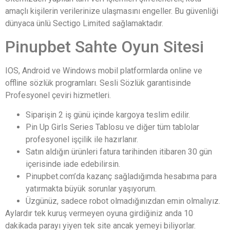
amaçlı kişilerin verilerinize ulaşmasını engeller. Bu güvenliği
dünyaca ünlü Sectigo Limited sağlamaktadır.
Pinupbet Sahte Oyun Sitesi
IOS, Android ve Windows mobil platformlarda online ve
offline sözlük programları. Sesli Sözlük garantisinde
Profesyonel çeviri hizmetleri.
Siparişin 2 iş günü içinde kargoya teslim edilir.
Pin Up Girls Series Tablosu ve diğer tüm tablolar
profesyonel işçilik ile hazırlanır.
Satın aldığın ürünleri fatura tarihinden itibaren 30 gün
içerisinde iade edebilirsin.
Pinupbet.com’da kazanç sağladığımda hesabıma para
yatırmakta büyük sorunlar yaşıyorum.
Üzgünüz, sadece robot olmadığınızdan emin olmalıyız.
Aylardır tek kuruş vermeyen oyuna girdiğiniz anda 10
dakikada parayı yiyen tek site ancak yemeyi biliyorlar.