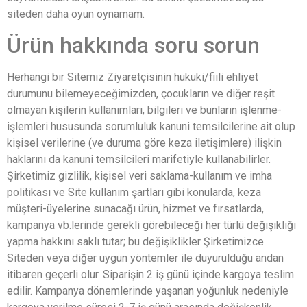
siteden daha oyun oynamam.
Ürün hakkında soru sorun
Herhangi bir Sitemiz Ziyaretçisinin hukuki/fiili ehliyet
durumunu bilemeyeceğimizden, çocukların ve diğer reşit
olmayan kişilerin kullanımları, bilgileri ve bunların işlenme-
işlemleri hususunda sorumluluk kanuni temsilcilerine ait olup
kişisel verilerine (ve duruma göre keza iletişimlere) ilişkin
haklarını da kanuni temsilcileri marifetiyle kullanabilirler.
Şirketimiz gizlilik, kişisel veri saklama-kullanım ve imha
politikası ve Site kullanım şartları gibi konularda, keza
müşteri-üyelerine sunacağı ürün, hizmet ve fırsatlarda,
kampanya vb.lerinde gerekli görebileceği her türlü değişikliği
yapma hakkını saklı tutar; bu değişiklikler Şirketimizce
Siteden veya diğer uygun yöntemler ile duyurulduğu andan
itibaren geçerli olur. Siparişin 2 iş günü içinde kargoya teslim
edilir. Kampanya dönemlerinde yaşanan yoğunluk nedeniyle