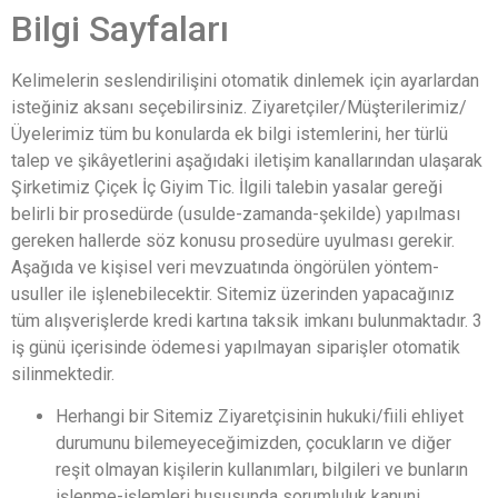
Bilgi Sayfaları
Kelimelerin seslendirilişini otomatik dinlemek için ayarlardan
isteğiniz aksanı seçebilirsiniz. Ziyaretçiler/Müşterilerimiz/
Üyelerimiz tüm bu konularda ek bilgi istemlerini, her türlü
talep ve şikâyetlerini aşağıdaki iletişim kanallarından ulaşarak
Şirketimiz Çiçek İç Giyim Tic. İlgili talebin yasalar gereği
belirli bir prosedürde (usulde-zamanda-şekilde) yapılması
gereken hallerde söz konusu prosedüre uyulması gerekir.
Aşağıda ve kişisel veri mevzuatında öngörülen yöntem-
usuller ile işlenebilecektir. Sitemiz üzerinden yapacağınız
tüm alışverişlerde kredi kartına taksik imkanı bulunmaktadır. 3
iş günü içerisinde ödemesi yapılmayan siparişler otomatik
silinmektedir.
Herhangi bir Sitemiz Ziyaretçisinin hukuki/fiili ehliyet
durumunu bilemeyeceğimizden, çocukların ve diğer
reşit olmayan kişilerin kullanımları, bilgileri ve bunların
işlenme-işlemleri hususunda sorumluluk kanuni