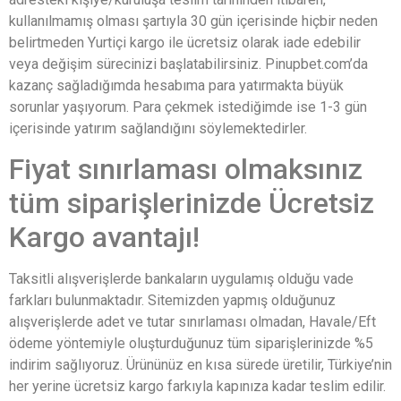
kullanılmamış olması şartıyla 30 gün içerisinde hiçbir neden
belirtmeden Yurtiçi kargo ile ücretsiz olarak iade edebilir
veya değişim sürecinizi başlatabilirsiniz. Pinupbet.com’da
kazanç sağladığımda hesabıma para yatırmakta büyük
sorunlar yaşıyorum. Para çekmek istediğimde ise 1-3 gün
içerisinde yatırım sağlandığını söylemektedirler.
Fiyat sınırlaması olmaksınız
tüm siparişlerinizde Ücretsiz
Kargo avantajı!
Taksitli alışverişlerde bankaların uygulamış olduğu vade
farkları bulunmaktadır. Sitemizden yapmış olduğunuz
alışverişlerde adet ve tutar sınırlaması olmadan, Havale/Eft
ödeme yöntemiyle oluşturduğunuz tüm siparişlerinizde %5
indirim sağlıyoruz. Ürününüz en kısa sürede üretilir, Türkiye’nin
her yerine ücretsiz kargo farkıyla kapınıza kadar teslim edilir.