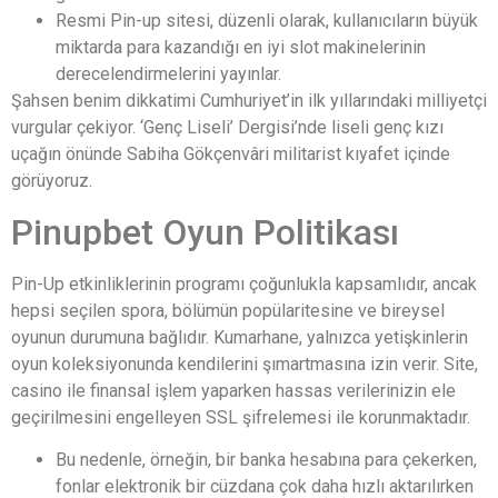
Resmi Pin-up sitesi, düzenli olarak, kullanıcıların büyük
miktarda para kazandığı en iyi slot makinelerinin
derecelendirmelerini yayınlar.
Şahsen benim dikkatimi Cumhuriyet’in ilk yıllarındaki milliyetçi
vurgular çekiyor. ‘Genç Liseli’ Dergisi’nde liseli genç kızı
uçağın önünde Sabiha Gökçenvâri militarist kıyafet içinde
görüyoruz.
Pinupbet Oyun Politikası
Pin-Up etkinliklerinin programı çoğunlukla kapsamlıdır, ancak
hepsi seçilen spora, bölümün popülaritesine ve bireysel
oyunun durumuna bağlıdır. Kumarhane, yalnızca yetişkinlerin
oyun koleksiyonunda kendilerini şımartmasına izin verir. Site,
casino ile finansal işlem yaparken hassas verilerinizin ele
geçirilmesini engelleyen SSL şifrelemesi ile korunmaktadır.
Bu nedenle, örneğin, bir banka hesabına para çekerken,
fonlar elektronik bir cüzdana çok daha hızlı aktarılırken