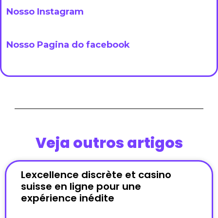
Nosso Instagram
Nosso Pagina do facebook
Veja outros artigos
Lexcellence discrète et casino
suisse en ligne pour une
expérience inédite