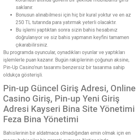
saklanır.
Bonusun alınabilmesi için hiç bir kural yoktur ve en az
250 TL tutarında para yatırmak yeterli olacaktır.
Bu işlemi yaptıktan sonra sizin bahis hesabınız
doğrulanıyor ve siz bahis yapmanın keyfini tamamen
çıkarabilirsiniz.
Bu programda oyuncular, oynadıkları oyunlar ve yaptıkları
işlemlerle puan kazanır. Bugün rakiplerinin çoğunun aksine,
Pin-Up Casino’nun tasarımı benzersiz bir tasarıma sahip
oldukça gösterişli.
Pin-up Güncel Giriş Adresi, Online
Casino Giriş, Pin-up Yeni Giriş
Adresi Kayseri Bina Site Yönetimi
Feza Bina Yönetimi
Bahislerinin bir aldatmaca olmadığından emin olmak için en