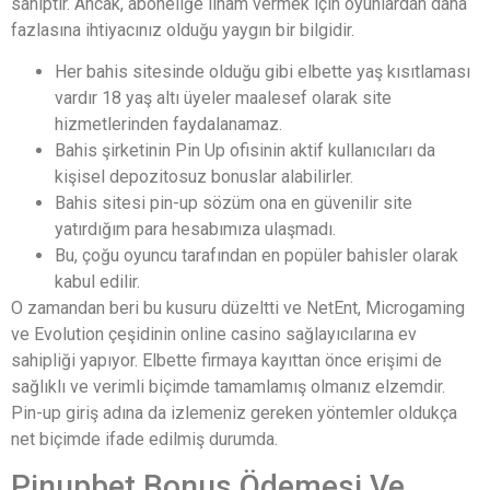
sahiptir. Ancak, aboneliğe ilham vermek için oyunlardan daha
fazlasına ihtiyacınız olduğu yaygın bir bilgidir.
Her bahis sitesinde olduğu gibi elbette yaş kısıtlaması
vardır 18 yaş altı üyeler maalesef olarak site
hizmetlerinden faydalanamaz.
Bahis şirketinin Pin Up ofisinin aktif kullanıcıları da
kişisel depozitosuz bonuslar alabilirler.
Bahis sitesi pin-up sözüm ona en güvenilir site
yatırdığım para hesabımıza ulaşmadı.
Bu, çoğu oyuncu tarafından en popüler bahisler olarak
kabul edilir.
O zamandan beri bu kusuru düzeltti ve NetEnt, Microgaming
ve Evolution çeşidinin online casino sağlayıcılarına ev
sahipliği yapıyor. Elbette firmaya kayıttan önce erişimi de
sağlıklı ve verimli biçimde tamamlamış olmanız elzemdir.
Pin-up giriş adına da izlemeniz gereken yöntemler oldukça
net biçimde ifade edilmiş durumda.
Pinupbet Bonus Ödemesi Ve