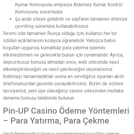
Kumar Komisyonu empieza Alderney Kumar Kontrol
Komisyonu sorumludur.
Şu anda siteye gidebilir ve sayfanın tamamen dilimize
çevrilmiş sürümünü kullanabilirsiniz.
Resmi site tamamen Rusça olduğu için, kullanıcı her bir
ödülün açıklamasını kolayca öğrenebilir. Yalnızca bahis
koşulları uygunsa, kumarbaz para yatırma işlemini
etkinleştirmeli ve gelecekte bunun için oynamalıdır. Ayrıca,
depozitosuz bonusu almadan önce, web sitesinde nasıl
etkinleştirileceğini ve nasıl çekileceğini okumalısınız.
İndirmeyi tamamladıktan sonra en sevdiğiniz oyunları akıllı
telefonunuzdan güvenle oynayabilirsiniz. Bizim de sizlere
tavsiyemiz, yeni üye olacağınız casino sitesinden mutlaka
deneme bonusu talebinde bulunun.
Pin-UP Casino Ödeme Yöntemleri
– Para Yatırma, Para Çekme
Unutulmamalıdır ki bonus programlarının koşulları zaman