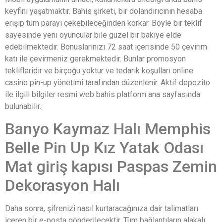
keyfini yaşatmaktır. Bahis şirketi, bir dolandırıcının hesaba
erişip tüm parayı çekebileceğinden korkar. Böyle bir teklif
sayesinde yeni oyuncular bile güzel bir bakiye elde
edebilmektedir. Bonuslarınızı 72 saat içerisinde 50 çevirim
katı ile çevirmeniz gerekmektedir. Bunlar promosyon
teklifleridir ve birçoğu yoktur ve tedarik koşulları online
casino pin-up yönetimi tarafından düzenlenir. Aktif depozito
ile ilgili bilgiler resmi web bahis platform ana sayfasında
bulunabilir.
Banyo Kaymaz Halı Memphis
Belle Pin Up Kız Yatak Odası
Mat giriş kapısı Paspas Zemin
Dekorasyon Halı
Daha sonra, şifrenizi nasıl kurtaracağınıza dair talimatları
içeren bir e-posta gönderilecektir. Tüm bağlantıların alakalı