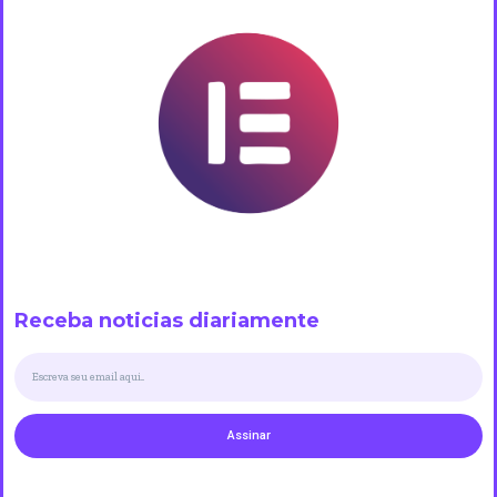
Receba noticias diariamente
Assinar