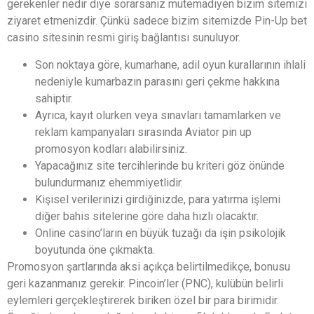
gerekenler nedir diye sorarsanız mütemadiyen bizim sitemizi
ziyaret etmenizdir. Çünkü sadece bizim sitemizde Pin-Up bet
casino sitesinin resmi giriş bağlantısı sunuluyor.
Son noktaya göre, kumarhane, adil oyun kurallarının ihlali
nedeniyle kumarbazın parasını geri çekme hakkına
sahiptir.
Ayrıca, kayıt olurken veya sınavları tamamlarken ve
reklam kampanyaları sırasında Aviator pin up
promosyon kodları alabilirsiniz.
Yapacağınız site tercihlerinde bu kriteri göz önünde
bulundurmanız ehemmiyetlidir.
Kişisel verilerinizi girdiğinizde, para yatırma işlemi
diğer bahis sitelerine göre daha hızlı olacaktır.
Online casino’ların en büyük tuzağı da işin psikolojik
boyutunda öne çıkmakta.
Promosyon şartlarında aksi açıkça belirtilmedikçe, bonusu
geri kazanmanız gerekir. Pincoin’ler (PNC), kulübün belirli
eylemleri gerçekleştirerek biriken özel bir para birimidir.