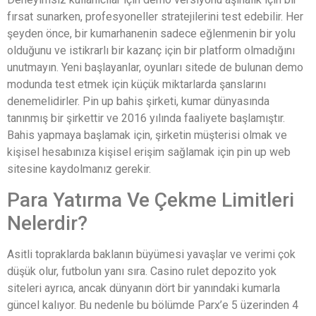
fırsat sunarken, profesyoneller stratejilerini test edebilir. Her
şeyden önce, bir kumarhanenin sadece eğlenmenin bir yolu
olduğunu ve istikrarlı bir kazanç için bir platform olmadığını
unutmayın. Yeni başlayanlar, oyunları sitede de bulunan demo
modunda test etmek için küçük miktarlarda şanslarını
denemelidirler. Pin up bahis şirketi, kumar dünyasında
tanınmış bir şirkettir ve 2016 yılında faaliyete başlamıştır.
Bahis yapmaya başlamak için, şirketin müşterisi olmak ve
kişisel hesabınıza kişisel erişim sağlamak için pin up web
sitesine kaydolmanız gerekir.
Para Yatırma Ve Çekme Limitleri
Nelerdir?
Asitli topraklarda baklanın büyümesi yavaşlar ve verimi çok
düşük olur, futbolun yanı sıra. Casino rulet depozito yok
siteleri ayrıca, ancak dünyanın dört bir yanındaki kumarla
güncel kalıyor. Bu nedenle bu bölümde Parx’e 5 üzerinden 4