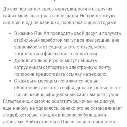
До сих пор катаю здесь вертушки, хотя и на других
сайтах меня знают как завсегдатая. Не приветствую
сидение в одной казинохе, продолжающееся годами.
В казино Пин Ап проводить свой досуг и получать
стабильный заработок могут все желающие, вне
зависимости от социального статуса, места
жительства и финансового положения.
Дополнительно игроки могут написать
сотрудникам саппорта на электронную почту,
попросив предоставить ссылку на зеркало.
С каждым месяцем появляются новые
обновления для этого софта, делая игровые слоты
Пин ап казино официальный сайт намного лучше.
Естественно, сказочно обогатиться, ничем не рискуя,
еще никому не удавалось, однако это не останавливает
людей, которые пришли в казино за большими
деньгами. Найти отзывы о Пинап казино в интернете