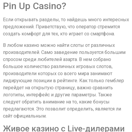
Pin Up Casino?
Если открывать разделы, то найдешь много интересных
предложений. Приветствую, что оператор стремится
создать комфорт для тех, кто играет со смартфона.
В любом казино можно найти слоты от различных
производителей. Само заведение пользуется большим
спросом среди любителей азарта. В нем собрано
большое количество различных игровых слотов,
производители которых со всего мира занимают
лидирующие позиции в рейтинге. Как только гемблер
перейдет на открытую страницу, важно сравнить
логотипы, интерфейс и другие параметры. Также
следует обратить внимание на то, какие бонусы
предлагаются. Это позволит определить, является ли
сайт официальным.
Живое казино с Live-дилерами