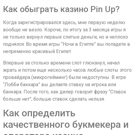
Как обыграть казино Pin Up?
Когда зарегистрировался здесь, мне первую неделю
вообще не везло. Короче, по итогу за 3 месяца игры я
не только вернул первые слитые деньги, но и неплохо
поднялся. Во время игры “Ночи в Египте” вы попадете в
непременно красивый Египет.
Впервые за столько времени слот глюканул, начал
жрать и потом еще несколько часов любые слоты этого
провайдера (микрогейминг) были недоступны. В игре
“Лобби баккара” вы делаете ставку на игрока или
банкира. После того, как дилер говорит фразу “Ставок
больше нет”, больше ставок сделать нельзя.
Как определить
качественного букмекера и