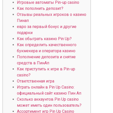
Игровые автоматы Pin-up casino
Как пополнить депозит?
Отзывы реальных игроков о казино
Пинап
евро за первый бонус и другие
подарки
Как обыграть казино Pin Up?
Как определить качественного
букмекера и оператора казино
Пополнение депозита и снятие
средств в ПинАп
Как приступить к игре в Pin-up
casino?
Ответственная игра
Играть онлайн в Pin Up Casino:
официальный сайт казино Пин Ап
Сколько аккаунтов Pin Up casino
может иметь один пользователь?
Ассортимент игр Pin Up Сasino