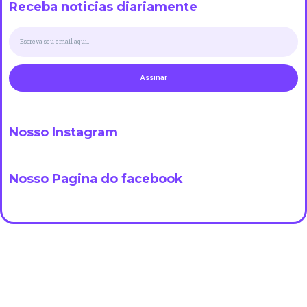
Receba noticias diariamente
Assinar
Nosso Instagram
Nosso Pagina do facebook