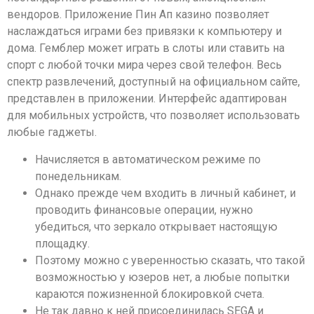
вендоров. Приложение Пин Ап казино позволяет
наслаждаться играми без привязки к компьютеру и
дома. Гемблер может играть в слоты или ставить на
спорт с любой точки мира через свой телефон. Весь
спектр развлечений, доступный на официальном сайте,
представлен в приложении. Интерфейс адаптирован
для мобильных устройств, что позволяет использовать
любые гаджеты.
Начисляется в автоматическом режиме по
понедельникам.
Однако прежде чем входить в личный кабинет, и
проводить финансовые операции, нужно
убедиться, что зеркало открывает настоящую
площадку.
Поэтому можно с уверенностью сказать, что такой
возможностью у юзеров нет, а любые попытки
караются пожизненной блокировкой счета.
Не так давно к ней присоединилась SEGA и