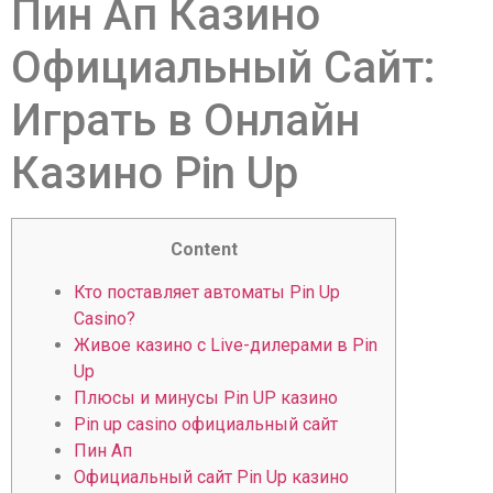
Пин Ап Казино
Официальный Сайт:
Играть в Онлайн
Казино Pin Up
Content
Кто поставляет автоматы Pin Up
Casino?
Живое казино с Live-дилерами в Pin
Up
Плюсы и минусы Pin UP казино
Pin up casino официальный сайт
Пин Ап
Официальный сайт Pin Up казино