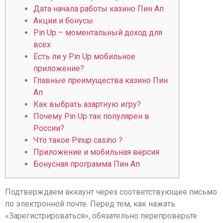
Дата начала работы казино Пин Ап
Акции и бонусы
Pin Up – моментальный доход для
всех
Есть ли у Pin Up мобильное
приложение?
Главные преимущества казино Пин
Ап
Как выбрать азартную игру?
Почему Pin Up так популярен в
России?
Что такое Pinup casino ?
Приложение и мобильная версия
Бонусная программа Пин Ап
Подтверждаем аккаунт через соответствующее письмо
по электронной почте. Перед тем, как нажать
«Зарегистрироваться», обязательно перепроверьте