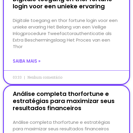
login voor een unieke ervaring
Digitale toegang en thor fortune login voor een
unieke ervaring Het Belang van een Veilige
Inlogprocedure Tweefactorauthenticatie als
Extra Beschermingslaag Het Proces van een
Thor
SAIBA MAIS »
03:33
Nenhum comentário
Análise completa thorfortune e
estratégias para maximizar seus
resultados financeiros
Análise completa thorfortune e estratégias
para maximizar seus resultados financeiros