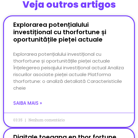
Veja outros artigos
Explorarea potențialului
investițional cu thorfortune și
oportunitățile pieței actuale
Explorarea potențialului investițional cu
thorfortune și oportunitățile pieței actuale
Înțelegerea peisajului investițional actual Analiza
riscurilor asociate pieței actuale Platforma
thorfortune: o analiză detaliată Caracteristicile
cheie
SAIBA MAIS »
03:35
Nenhum comentário
Digitale toegang en thor fortune