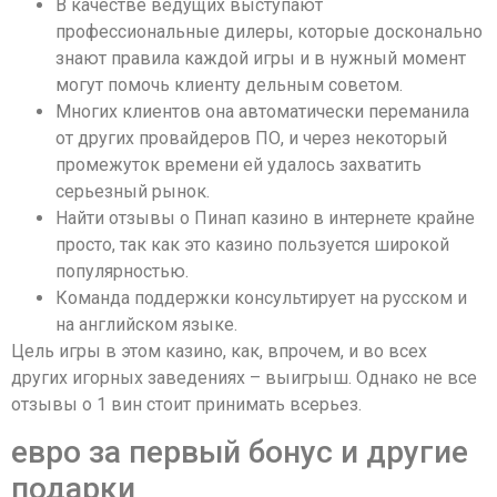
В качестве ведущих выступают
профессиональные дилеры, которые досконально
знают правила каждой игры и в нужный момент
могут помочь клиенту дельным советом.
Многих клиентов она автоматически переманила
от других провайдеров ПО, и через некоторый
промежуток времени ей удалось захватить
серьезный рынок.
Найти отзывы о Пинап казино в интернете крайне
просто, так как это казино пользуется широкой
популярностью.
Команда поддержки консультирует на русском и
на английском языке.
Цель игры в этом казино, как, впрочем, и во всех
других игорных заведениях – выигрыш. Однако не все
отзывы о 1 вин стоит принимать всерьез.
евро за первый бонус и другие
подарки