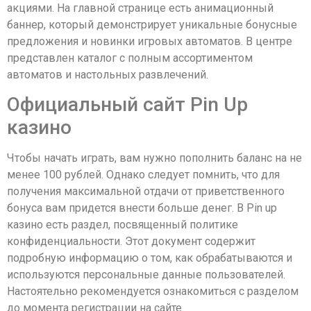
акциями. На главной странице есть анимационный
баннер, который демонстрирует уникальные бонусные
предложения и новинки игровых автоматов. В центре
представлен каталог с полным ассортиментом
автоматов и настольных развлечений.
Официальный сайт Pin Up
казино
Чтобы начать играть, вам нужно пополнить баланс на не
менее 100 рублей. Однако следует помнить, что для
получения максимальной отдачи от приветственного
бонуса вам придется внести больше денег. В Pin up
казино есть раздел, посвященный политике
конфиденциальности. Этот документ содержит
подробную информацию о том, как обрабатываются и
используются персональные данные пользователей.
Настоятельно рекомендуется ознакомиться с разделом
до момента регистрации на сайте.