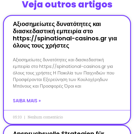
Veja outros artigos
Αξιοσημείωτες δυνατότητες και
διασκεδαστική εμπειρία στο
https://spinational-casinos.gr για
όλους τους χρήστες
Αξιοσημείωτες δυνατότητες και διασκεδαστική
εμπειρία στο https://spinational-casinos.gr για
όλους τους χρήστες Η Ποικιλία των Παιχνιδιών που
Προσφέρονται Εξερεύνηση των Κουλοχέρηδων
Μπόνους και Προσφορές Όροι και
SAIBA MAIS »
05:33
Nenhum comentário
Anspruchsvolle Strategien für