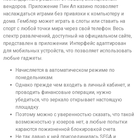
вендоров. Приложение Пин Ап казино позволяет
наслаждаться играми без привязки к компьютеру и
дома. Гемблер может играть в слоты или ставить на
спорт с любой точки мира через свой телефон. Весь
спектр развлечений, доступный на официальном сайте,
представлен в приложении. Интерфейс адаптирован
для мобильных устройств, что позволяет использовать
любые гаджеты.
Начисляется в автоматическом режиме по
понедельникам.
Однако прежде чем входить в личный кабинет, и
проводить финансовые операции, нужно
убедиться, что зеркало открывает настоящую
площадку.
Поэтому можно с уверенностью сказать, что такой
возможностью у юзеров нет, а любые попытки
караются пожизненной блокировкой счета.
Не так давно к ней присоединилась SEGA и