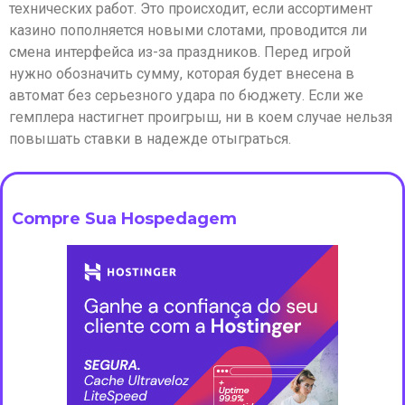
технических работ. Это происходит, если ассортимент
казино пополняется новыми слотами, проводится ли
смена интерфейса из-за праздников. Перед игрой
нужно обозначить сумму, которая будет внесена в
автомат без серьезного удара по бюджету. Если же
гемплера настигнет проигрыш, ни в коем случае нельзя
повышать ставки в надежде отыграться.
Compre Sua Hospedagem