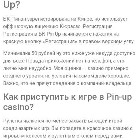
Up?
БК Пинап зарегистрирована на Кипре, но использует
оффшорную лицензию Кюрасао. Регистрация.
Регистрация в БК Pin Up начинается с нажатия на
красную кнопку «Регистрация» в правом верхнем углу.
Минималка 50 рублей ну это ниже уже некуда доступно
для всех. Правда приложений нет на телефон, а это
лично мне неудобно. Моя оценка — казино примерно
среднего уровня, но условия на самом деле хорошие.
Важно, что не прячут сведения о компании-владельце.
Как приступить к игре в Pin-up
casino?
Рулетка является не менее захватывающей игрой
среди азартных игр. Вы попадете в красочное казино с
игровым колесом и рулетным столом перед вами.