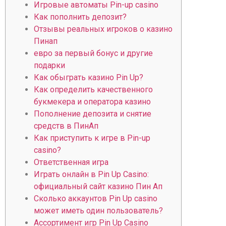
Игровые автоматы Pin-up casino
Как пополнить депозит?
Отзывы реальных игроков о казино
Пинап
евро за первый бонус и другие
подарки
Как обыграть казино Pin Up?
Как определить качественного
букмекера и оператора казино
Пополнение депозита и снятие
средств в ПинАп
Как приступить к игре в Pin-up
casino?
Ответственная игра
Играть онлайн в Pin Up Casino:
официальный сайт казино Пин Ап
Сколько аккаунтов Pin Up casino
может иметь один пользователь?
Ассортимент игр Pin Up Сasino