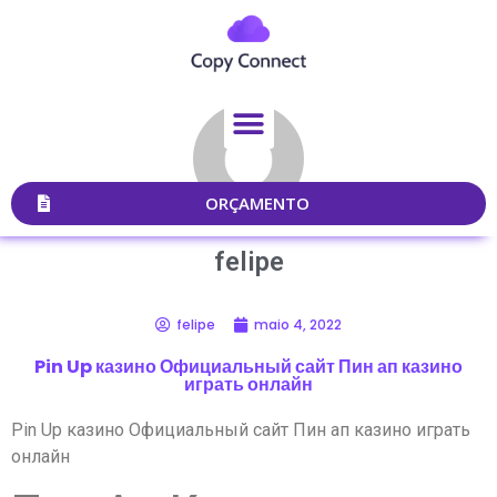
ORÇAMENTO
felipe
felipe
maio 4, 2022
Pin Up казино Официальный сайт Пин ап казино
играть онлайн
Pin Up казино Официальный сайт Пин ап казино играть
онлайн