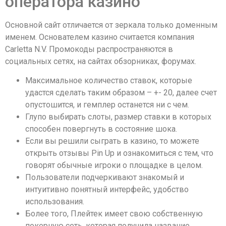
оператора казино
Основной сайт отличается от зеркала только доменным
именем. Основателем казино считается компания
Carletta N.V. Промокоды распространяются в
социальных сетях, на сайтах обзорниках, форумах.
Максимальное количество ставок, которые
удастся сделать таким образом – +- 20, далее счет
опустошится, и гемплер останется ни с чем.
Глупо выбирать слоты, размер ставки в которых
способен повергнуть в состояние шока.
Если вы решили сыграть в казино, то можете
открыть отзывы Pin Up и ознакомиться с тем, что
говорят обычные игроки о площадке в целом.
Пользователи подчеркивают знакомый и
интуитивно понятный интерфейс, удобство
использования.
Более того, Плейтек имеет свою собственную
покерную сеть, которая получила название