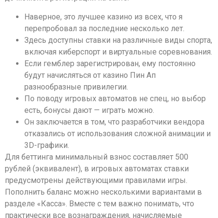
Наверное, это лучшее казино из всех, что я
перепробовал за последние несколько лет.
Здесь доступны ставки на различные виды спорта,
включая киберспорт и виртуальные соревнования.
Если гемблер зарегистрирован, ему постоянно
будут начисляться от казино Пин Ап
разнообразные привилегии.
По поводу игровых автоматов не спец, но выбор
есть, бонусы дают — играть можно.
Он заключается в том, что разработчики вендора
отказались от использования сложной анимации и
3D-графики.
Для беттинга минимальный взнос составляет 500
рублей (эквивалент), в игровых автоматах ставки
предусмотрены действующими правилами игры.
Пополнить баланс можно несколькими вариантами в
разделе «Касса». Вместе с тем важно понимать, что
практически все вознаграждения, начисляемые