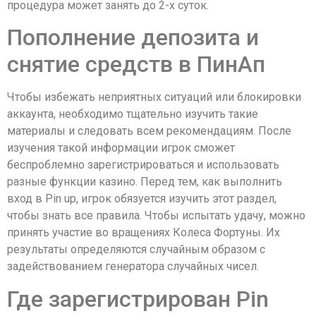
процедура может занять до 2-х суток.
Пополнение депозита и
снятие средств в ПинАп
Чтобы избежать неприятных ситуаций или блокировки
аккаунта, необходимо тщательно изучить такие
материалы и следовать всем рекомендациям. После
изучения такой информации игрок сможет
беспроблемно зарегистрироваться и использовать
разные функции казино. Перед тем, как выполнить
вход в Pin up, игрок обязуется изучить этот раздел,
чтобы знать все правила. Чтобы испытать удачу, можно
принять участие во вращениях Колеса Фортуны. Их
результаты определяются случайным образом с
задействованием генератора случайных чисел.
Где зарегистрирован Pin