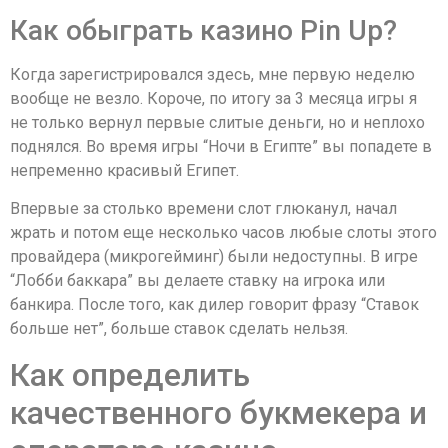
Как обыграть казино Pin Up?
Когда зарегистрировался здесь, мне первую неделю
вообще не везло. Короче, по итогу за 3 месяца игры я
не только вернул первые слитые деньги, но и неплохо
поднялся. Во время игры “Ночи в Египте” вы попадете в
непременно красивый Египет.
Впервые за столько времени слот глюканул, начал
жрать и потом еще несколько часов любые слоты этого
провайдера (микрогейминг) были недоступны. В игре
“Лобби баккара” вы делаете ставку на игрока или
банкира. После того, как дилер говорит фразу “Ставок
больше нет”, больше ставок сделать нельзя.
Как определить
качественного букмекера и