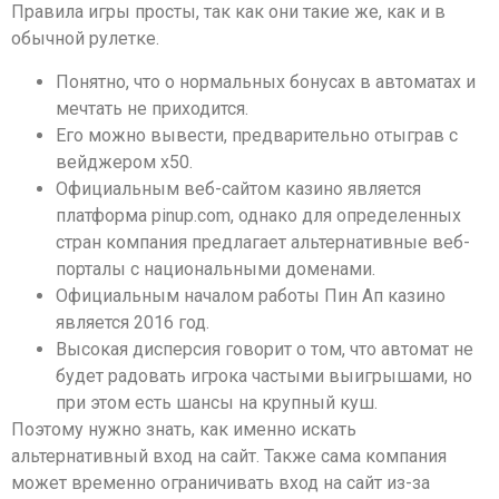
Правила игры просты, так как они такие же, как и в
обычной рулетке.
Понятно, что о нормальных бонусах в автоматах и
мечтать не приходится.
Его можно вывести, предварительно отыграв с
вейджером х50.
Официальным веб-сайтом казино является
платформа pinup.com, однако для определенных
стран компания предлагает альтернативные веб-
порталы с национальными доменами.
Официальным началом работы Пин Ап казино
является 2016 год.
Высокая дисперсия говорит о том, что автомат не
будет радовать игрока частыми выигрышами, но
при этом есть шансы на крупный куш.
Поэтому нужно знать, как именно искать
альтернативный вход на сайт. Также сама компания
может временно ограничивать вход на сайт из-за