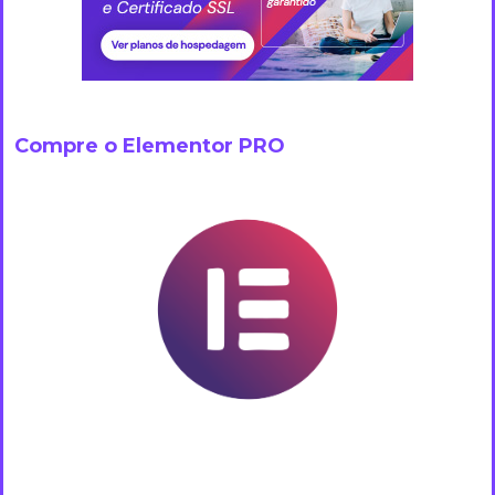
Compre o Elementor PRO