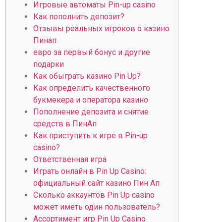
Игровые автоматы Pin-up casino
Как пополнить депозит?
Отзывы реальных игроков о казино
Пинап
евро за первый бонус и другие
подарки
Как обыграть казино Pin Up?
Как определить качественного
букмекера и оператора казино
Пополнение депозита и снятие
средств в ПинАп
Как приступить к игре в Pin-up
casino?
Ответственная игра
Играть онлайн в Pin Up Casino:
официальный сайт казино Пин Ап
Сколько аккаунтов Pin Up casino
может иметь один пользователь?
Ассортимент игр Pin Up Сasino