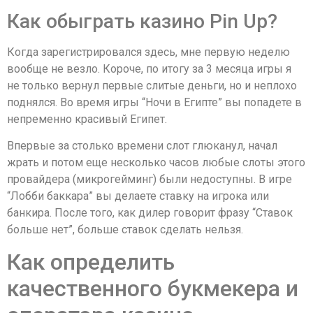
Как обыграть казино Pin Up?
Когда зарегистрировался здесь, мне первую неделю
вообще не везло. Короче, по итогу за 3 месяца игры я
не только вернул первые слитые деньги, но и неплохо
поднялся. Во время игры “Ночи в Египте” вы попадете в
непременно красивый Египет.
Впервые за столько времени слот глюканул, начал
жрать и потом еще несколько часов любые слоты этого
провайдера (микрогейминг) были недоступны. В игре
“Лобби баккара” вы делаете ставку на игрока или
банкира. После того, как дилер говорит фразу “Ставок
больше нет”, больше ставок сделать нельзя.
Как определить
качественного букмекера и