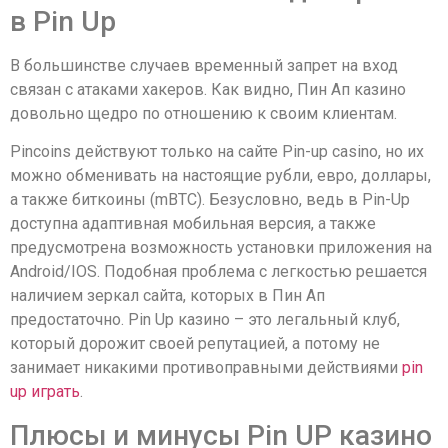
в Pin Up
В большинстве случаев временный запрет на вход
связан с атаками хакеров. Как видно, Пин Ап казино
довольно щедро по отношению к своим клиентам.
Pincoins действуют только на сайте Pin-up casino, но их
можно обменивать на настоящие рубли, евро, доллары,
а также биткоины (mBTC). Безусловно, ведь в Pin-Up
доступна адаптивная мобильная версия, а также
предусмотрена возможность установки приложения на
Android/IOS. Подобная проблема с легкостью решается
наличием зеркал сайта, которых в Пин Ап
предостаточно. Pin Up казино – это легальный клуб,
который дорожит своей репутацией, а потому не
занимает никакими противоправными действиями
pin
up играть
.
Плюсы и минусы Pin UP казино