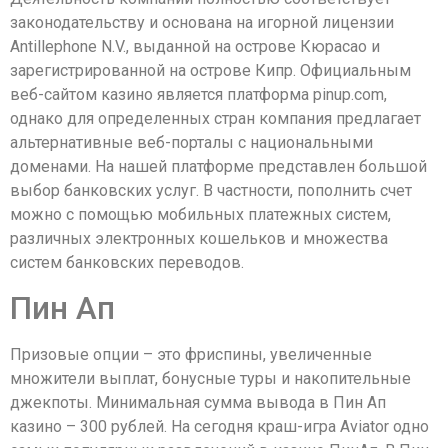
законодательству и основана на игорной лицензии
Antillephone N.V., выданной на острове Кюрасао и
зарегистрированной на острове Кипр. Официальным
веб-сайтом казино является платформа pinup.com,
однако для определенных стран компания предлагает
альтернативные веб-порталы с национальными
доменами. На нашей платформе представлен большой
выбор банковских услуг. В частности, пополнить счет
можно с помощью мобильных платежных систем,
различных электронных кошельков и множества
систем банковских переводов.
Пин Ап
Призовые опции – это фриспины, увеличенные
множители выплат, бонусные туры и накопительные
джекпоты. Минимальная сумма вывода в Пин Ап
казино – 300 рублей. На сегодня краш-игра Aviator одно