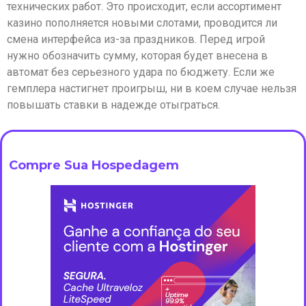
технических работ. Это происходит, если ассортимент
казино пополняется новыми слотами, проводится ли
смена интерфейса из-за праздников. Перед игрой
нужно обозначить сумму, которая будет внесена в
автомат без серьезного удара по бюджету. Если же
гемплера настигнет проигрыш, ни в коем случае нельзя
повышать ставки в надежде отыграться.
Compre Sua Hospedagem