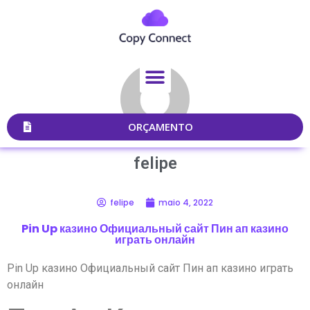
ORÇAMENTO
felipe
felipe
maio 4, 2022
Pin Up казино Официальный сайт Пин ап казино
играть онлайн
Pin Up казино Официальный сайт Пин ап казино играть
онлайн