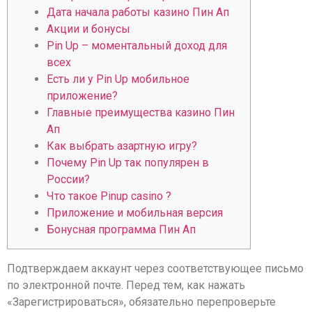
Дата начала работы казино Пин Ап
Акции и бонусы
Pin Up – моментальный доход для
всех
Есть ли у Pin Up мобильное
приложение?
Главные преимущества казино Пин
Ап
Как выбрать азартную игру?
Почему Pin Up так популярен в
России?
Что такое Pinup casino ?
Приложение и мобильная версия
Бонусная программа Пин Ап
Подтверждаем аккаунт через соответствующее письмо
по электронной почте. Перед тем, как нажать
«Зарегистрироваться», обязательно перепроверьте