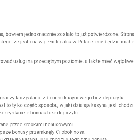
na, bowiem jednoznacznie zostało to już potwierdzone. Strona
ego, że jest ona w pełni legalna w Polsce i nie będzie miał z
rować usługi na przeciętnym poziomie, a także mieć wątpliwe
i graczy korzystanie z bonusu kasynowego bez depozytu
to tylko część sposobu, w jaki działają kasyna, jeśli chodzi
 skorzystanie z bonusu bez depozytu.
tane przed środkami bonusowymi.
lepsze bonusy przemknęły Ci obok nosa.
 działają kasyna, jeśli chodzi o tego typu bonusy.