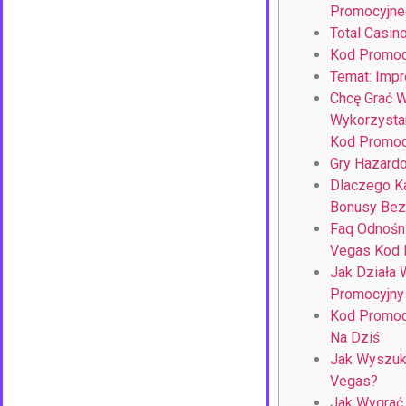
Promocyjne
Total Casin
Kod Promocy
Temat: Imp
Chcę Grać W
Wykorzysta
Kod Promocy
Gry Hazard
Dlaczego Ka
Bonusy Bez
Faq Odnośni
Vegas Kod 
Jak Działa 
Promocyjny
Kod Promoc
Nа Dziś
Jak Wyszuk
Vegas?
Jak Wygrać 