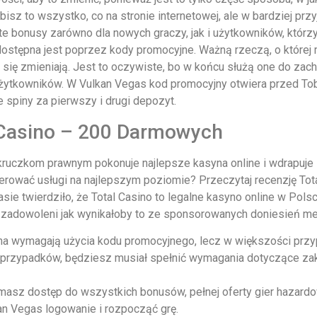
obisz to wszystko, co na stronie internetowej, ale w bardziej pr
e bonusy zarówno dla nowych graczy, jak i użytkowników, którzy
dostępna jest poprzez kody promocyjne. Ważną rzeczą, o której 
ie się zmieniają. Jest to oczywiste, bo w końcu służą one do za
ytkowników. W Vulkan Vegas kod promocyjny otwiera przed Tob
e spiny za pierwszy i drugi depozyt.
 Casino – 200 Darmowych
 kruczkom prawnym pokonuje najlepsze kasyna online i wdrapuje
erować usługi na najlepszym poziomie? Przeczytaj recenzję Total
ie twierdziło, że Total Casino to legalne kasyno online w Polsc
 zadowoleni jak wynikałoby to ze sponsorowanych doniesień me
na wymagają użycia kodu promocyjnego, lecz w większości przyp
przypadków, będziesz musiał spełnić wymagania dotyczące zakł
masz dostęp do wszystkich bonusów, pełnej oferty gier hazardo
an Vegas logowanie i rozpocząć grę.