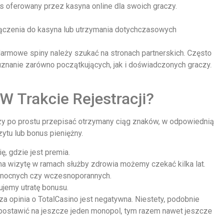
s oferowany przez kasyna online dla swoich graczy.
łączenia do kasyna lub utrzymania dotychczasowych
 darmowe spiny należy szukać na stronach partnerskich. Często
znanie zarówno początkujących, jak i doświadczonych graczy.
 Trakcie Rejestracji?
zy po prostu przepisać otrzymany ciąg znaków, w odpowiednią
ytu lub bonus pieniężny.
ię, gdzie jest premia.
 na wizytę w ramach służby zdrowia możemy czekać kilka lat.
 nocnych czy wczesnoporannych.
jemy utratę bonusu.
 opinia o TotalCasino jest negatywna. Niestety, podobnie
 postawić na jeszcze jeden monopol, tym razem nawet jeszcze