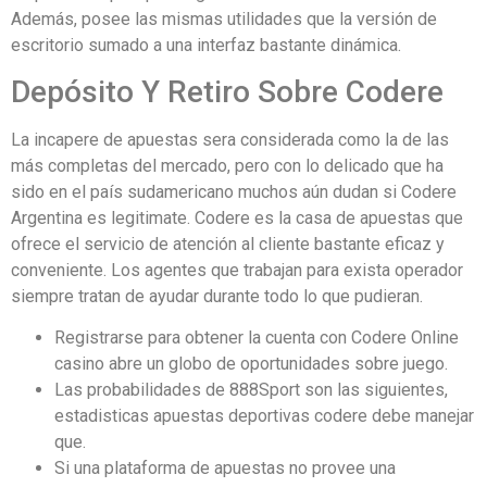
Además, posee las mismas utilidades que la versión de
escritorio sumado a una interfaz bastante dinámica.
Depósito Y Retiro Sobre Codere
La incapere de apuestas sera considerada como la de las
más completas del mercado, pero con lo delicado que ha
sido en el país sudamericano muchos aún dudan si Codere
Argentina es legitimate. Codere es la casa de apuestas que
ofrece el servicio de atención al cliente bastante eficaz y
conveniente. Los agentes que trabajan para exista operador
siempre tratan de ayudar durante todo lo que pudieran.
Registrarse para obtener la cuenta con Codere Online
casino abre un globo de oportunidades sobre juego.
Las probabilidades de 888Sport son las siguientes,
estadisticas apuestas deportivas codere debe manejar
que.
Si una plataforma de apuestas no provee una