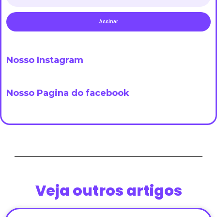
Assinar
Nosso Instagram
Nosso Pagina do facebook
Veja outros artigos