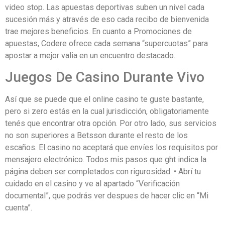
video stop. Las apuestas deportivas suben un nivel cada
sucesión más y através de eso cada recibo de bienvenida
trae mejores beneficios. En cuanto a Promociones de
apuestas, Codere ofrece cada semana “supercuotas” para
apostar a mejor valia en un encuentro destacado.
Juegos De Casino Durante Vivo
Así que se puede que el online casino te guste bastante,
pero si zero estás en la cual jurisdicción, obligatoriamente
tenés que encontrar otra opción. Por otro lado, sus servicios
no son superiores a Betsson durante el resto de los
escaños. El casino no aceptará que envíes los requisitos por
mensajero electrónico. Todos mis pasos que ght indica la
página deben ser completados con rigurosidad. • Abrí tu
cuidado en el casino y ve al apartado “Verificación
documental”, que podrás ver despues de hacer clic en “Mi
cuenta”.