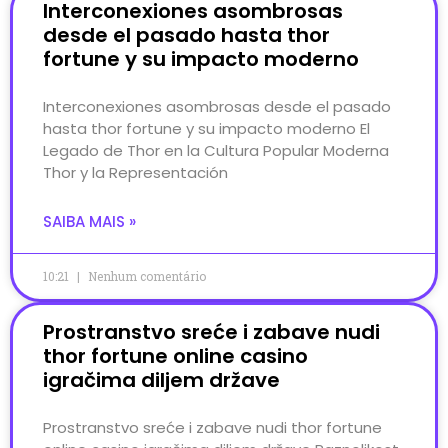
Interconexiones asombrosas
desde el pasado hasta thor
fortune y su impacto moderno
Interconexiones asombrosas desde el pasado
hasta thor fortune y su impacto moderno El
Legado de Thor en la Cultura Popular Moderna
Thor y la Representación
SAIBA MAIS »
10:21
Nenhum comentário
Prostranstvo sreće i zabave nudi
thor fortune online casino
igračima diljem države
Prostranstvo sreće i zabave nudi thor fortune