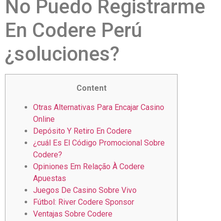
No Puedo Registrarme
En Codere Perú
¿soluciones?
Content
Otras Alternativas Para Encajar Casino
Online
Depósito Y Retiro En Codere
¿cuál Es El Código Promocional Sobre
Codere?
Opiniones Em Relação À Codere
Apuestas
Juegos De Casino Sobre Vivo
Fútbol: River Codere Sponsor
Ventajas Sobre Codere