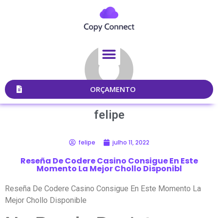
ORÇAMENTO
felipe
felipe
julho 11, 2022
Reseña De Codere Casino Consigue En Este
Momento La Mejor Chollo Disponibl
Reseña De Codere Casino Consigue En Este Momento La
Mejor Chollo Disponible