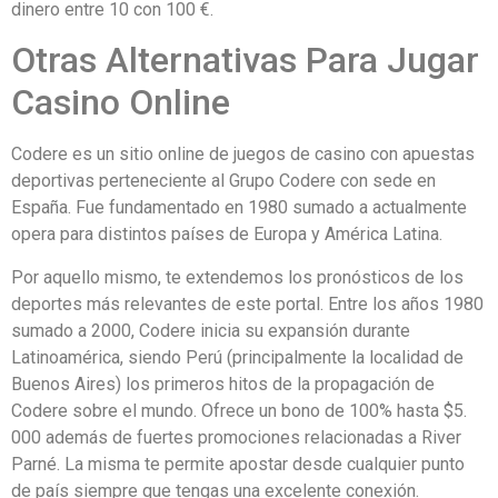
dinero entre 10 con 100 €.
Otras Alternativas Para Jugar
Casino Online
Codere es un sitio online de juegos de casino con apuestas
deportivas perteneciente al Grupo Codere con sede en
España. Fue fundamentado en 1980 sumado a actualmente
opera para distintos países de Europa y América Latina.
Por aquello mismo, te extendemos los pronósticos de los
deportes más relevantes de este portal. Entre los años 1980
sumado a 2000, Codere inicia su expansión durante
Latinoamérica, siendo Perú (principalmente la localidad de
Buenos Aires) los primeros hitos de la propagación de
Codere sobre el mundo. Ofrece un bono de 100% hasta $5.
000 además de fuertes promociones relacionadas a River
Parné. La misma te permite apostar desde cualquier punto
de país siempre que tengas una excelente conexión.