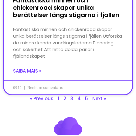
Fantastiska minnen och
chickenroad skapar unika
berättelser längs stigarna i fjällen
Fantastiska minnen och chickenroad skapar
unika berättelser längs stigarna i fjällen Utforska
de mindre kända vandringslederna Planering
och säkerhet Att hitta dolda pärlor i
fjällandskapet
SAIBA MAIS »
09:19
Nenhum comentário
« Previous
1
2
3
4
5
Next »