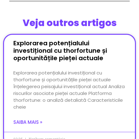
Veja outros artigos
Explorarea potențialului
investițional cu thorfortune și
oportunitățile pieței actuale
Explorarea potențialului investițional cu
thorfortune și oportunitățile pieței actuale
Înțelegerea peisajului investițional actual Analiza
riscurilor asociate pieței actuale Platforma
thorfortune: o analiză detaliată Caracteristicile
cheie
SAIBA MAIS »
03:35
Nenhum comentário