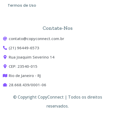
Termos de Uso
Contate-Nos
contato@copyconnect.com.br
(21) 96449-6573
Rua Joaquim Severino 14
CEP: 23540-015
Rio de Janeiro - RJ
28.668.439/0001-06
© Copyright CopyConnect | Todos os direitos
reservados.