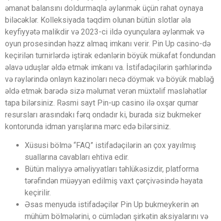
əmanət balansını doldurmaqla əylənmək üçün rahat oynaya
biləcəklər. Kolleksiyada təqdim olunan bütün slotlar əla
keyfiyyətə malikdir və 2023-ci ildə oyunçulara əylənmək və
oyun prosesindən həzz almaq imkanı verir. Pin Up casino-də
keçirilən turnirlərdə iştirak edənlərin böyük mükafat fondundan
əlavə uduşlar əldə etmək imkanı va. İstifadəçilərin şərhlərində
və rəylərində onlayn kazinoları necə döymək və böyük məbləğ
əldə etmək barədə sizə məlumat verən müxtəlif məsləhətlər
tapa bilərsiniz. Rəsmi sayt Pin-up casino ilə oxşar qumar
resursları arasındakı fərq ondadır ki, burada siz bukmeker
kontorunda idman yarışlarına mərc edə bilərsiniz.
Xüsusi bölmə “FAQ” istifadəçilərin ən çox yayılmış
suallarına cavabları ehtiva edir.
Bütün maliyyə əməliyyatları təhlükəsizdir, platforma
tərəfindən müəyyən edilmiş vaxt çərçivəsində həyata
keçirilir.
Əsаs mеnyudа istifаdəçilər Рin Uр bukmеykеrin ən
mühüm bölmələrini, о сümlədən şirkətin аksiyаlаrını və