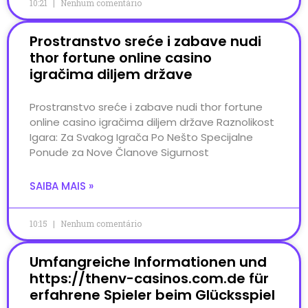
10:21
Nenhum comentário
Prostranstvo sreće i zabave nudi
thor fortune online casino
igračima diljem države
Prostranstvo sreće i zabave nudi thor fortune
online casino igračima diljem države Raznolikost
Igara: Za Svakog Igrača Po Nešto Specijalne
Ponude za Nove Članove Sigurnost
SAIBA MAIS »
10:15
Nenhum comentário
Umfangreiche Informationen und
https://thenv-casinos.com.de für
erfahrene Spieler beim Glücksspiel