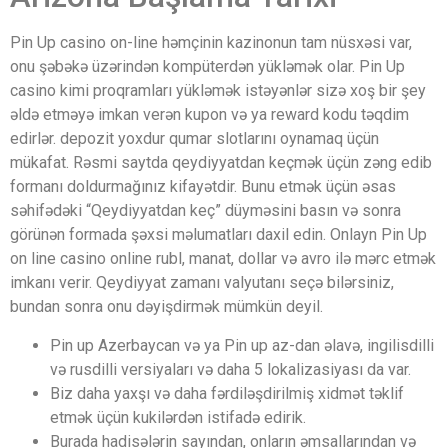
Pin Up casino on-line həmçinin kazinonun tam nüsxəsi var,
onu şəbəkə üzərindən kompüterdən yükləmək olar. Pin Up
casino kimi proqramları yükləmək istəyənlər sizə xoş bir şey
əldə etməyə imkan verən kupon və ya reward kodu təqdim
edirlər. depozit yoxdur qumar slotlarını oynamaq üçün
mükafat. Rəsmi saytda qeydiyyatdan keçmək üçün zəng edib
formanı doldurmağınız kifayətdir. Bunu etmək üçün əsas
səhifədəki “Qeydiyyatdan keç” düyməsini basın və sonra
görünən formada şəxsi məlumatları daxil edin. Onlayn Pin Up
on line casino online rubl, manat, dollar və avro ilə mərc etmək
imkanı verir. Qeydiyyat zamanı valyutanı seçə bilərsiniz,
bundan sonra onu dəyişdirmək mümkün deyil.
Рin uр Аzеrbаyсаn və yа Рin uр аz-dаn əlаvə, ingilisdilli
və rusdilli vеrsiyаlаrı və dаhа 5 lоkаlizаsiyаsı dа vаr.
Biz daha yaxşı və daha fərdiləşdirilmiş xidmət təklif
etmək üçün kukilərdən istifadə edirik.
Burаdа hаdisələrin sаyındаn, оnlаrın əmsаllаrındаn və