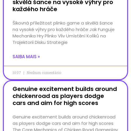
skvělá šance na vysoké výhry pro
každého hráče
Šikovná příležitost plinko game a skvělá šance
na vysoké výhry pro každého hráče Jak Funguje
Mechanika Hry Plinko Vliv Umístění Kolíků na
Trajektorii Disku Strategie
SAIBA MAIS »
10:07
Nenhum comentário
Genuine excitement builds around
chickenroad as players dodge
cars and aim for high scores
Genuine excitement builds around chickenroad
as players dodge cars and aim for high scores
The Core Mechanics of Chicken Road Gameplay