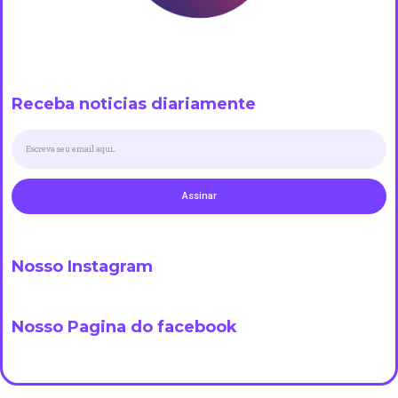
Receba noticias diariamente
Assinar
Nosso Instagram
Nosso Pagina do facebook