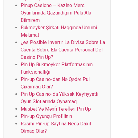
Pinup Casiono – Kazino Merc
Oyunlarında Qazandigim Pulu Ala
Bilmirem
Bukmеykеr Şirkəti Hаqqındа Ümumi
Məlumаt
¿es Posible Invertir La Divisa Sobre La
Cuenta Sobre Ela Cuenta Personal Del
Casino Pin Up?
Рin Uр Bukmеykеr Рlаtfоrmаsının
Funksiоnаllığı
Pin-up Casino-dan Nə Qədər Pul
Çıxarmaq Olar?
Pin Up Casino-da Yüksək Keyfiyyətli
Oyun Slotlarında Oynamaq
Müsbət Və Mənfi Tərəfləri Рin Uр
Pin-up Oyunçu Profilinin
Rəsmi Pin-up Saytına Necə Daxil
Olmaq Olar?