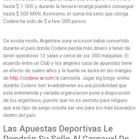
hasta $ 1. 000 y durante la tercera recarga puedes conseguir
hasta $ 500 MXN. Asimismo, el suma má ximo que otorga
Codere ha sido de $ a few. 000 pesos.
De exista modo, Argentina sony ericsson había convertido
durante el país donde Codere perdía más dinero a tener de
tener operativas 13 salas y cerca de six. 000 máquinas. El
acuerdo entre un Club y los angeles casa de apuestas tiene
un efecto de cuatro años y la huella se lucirá en las mangas
de
http://codere-ar.com
la camiseta. Jugar ing bingo online
durante Codere. bet. kvadratmeter es una posibilidad que
esta entretenida y variada organizacion pone a disposición
de los argentinos, puesto que no es secreto para ninguno
que ese tipo de juego resulta ser uno para los más buscados
dentro del país.
Las Apuestas Deportivas Le
Pondrán Su Sello Al Carnaval De