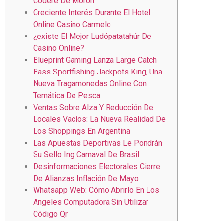
Codere De Morón
Creciente Interés Durante El Hotel
Online Casino Carmelo
¿existe El Mejor Ludópatatahúr De
Casino Online?
Blueprint Gaming Lanza Large Catch
Bass Sportfishing Jackpots King, Una
Nueva Tragamonedas Online Con
Temática De Pesca
Ventas Sobre Alza Y Reducción De
Locales Vacíos: La Nueva Realidad De
Los Shoppings En Argentina
Las Apuestas Deportivas Le Pondrán
Su Sello Ing Carnaval De Brasil
Desinformaciones Electorales Cierre
De Alianzas Inflación De Mayo
Whatsapp Web: Cómo Abrirlo En Los
Angeles Computadora Sin Utilizar
Código Qr