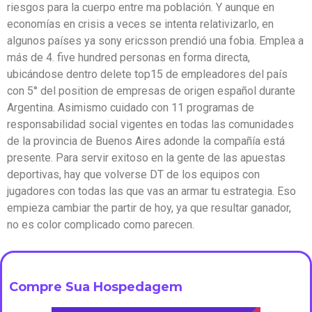
riesgos para la cuerpo entre ma población. Y aunque en
economías en crisis a veces se intenta relativizarlo, en
algunos países ya sony ericsson prendió una fobia. Emplea a
más de 4. five hundred personas en forma directa,
ubicándose dentro delete top15 de empleadores del país
con 5° del position de empresas de origen español durante
Argentina. Asimismo cuidado con 11 programas de
responsabilidad social vigentes en todas las comunidades
de la provincia de Buenos Aires adonde la compañía está
presente. Para servir exitoso en la gente de las apuestas
deportivas, hay que volverse DT de los equipos con
jugadores con todas las que vas an armar tu estrategia. Eso
empieza cambiar the partir de hoy, ya que resultar ganador,
no es color complicado como parecen.
Compre Sua Hospedagem