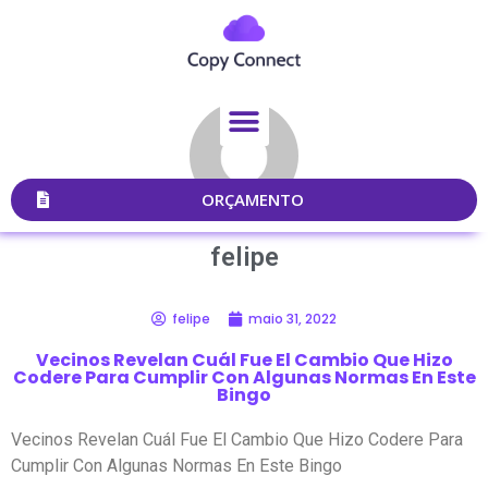
ORÇAMENTO
felipe
felipe
maio 31, 2022
Vecinos Revelan Cuál Fue El Cambio Que Hizo
Codere Para Cumplir Con Algunas Normas En Este
Bingo
Vecinos Revelan Cuál Fue El Cambio Que Hizo Codere Para
Cumplir Con Algunas Normas En Este Bingo