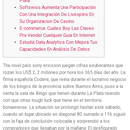
Plata
Softswiss Aumenta Una Participación
Con Una Integración De Livespins En
Su Organizacion De Casino
E-commerce: Cuáles Boy Las Claves
Pra Vender Cualquier Guia En Internet
Estudiá Data Analytics Con Mejorá Tus
Capacidades En Análisis De Datos
The nivel país sony ericsson juegan cifras exuberantes que
rozan los US$ 2, 2 millones por hora los 365 días del año. La
firma española Codere, que reina durante el lucrativo negocio
de los bingos de la provincia sobre Buenos Aires, puso a la
venta la sala de Bingo que tienen durante La Plata reunido
con que otras tough luck que tiene en el territorio
bonaerense. La situación se prolongó hastan este sábado,
cuando un lugar ubicado en diagonal 80 sumado a 116 siguió
con la faja de conclusión colocada y sorprendió a los
compradores que llegaban por la mañana. El desfigurado