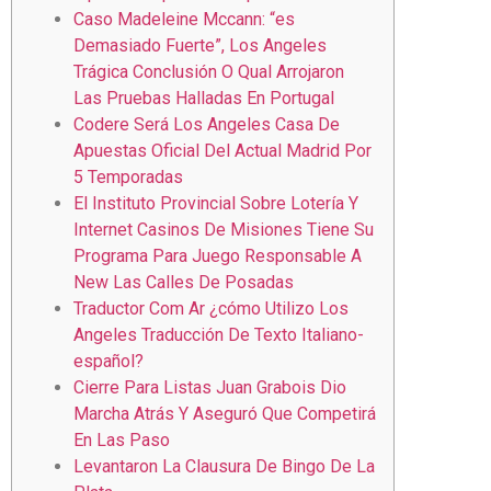
Caso Madeleine Mccann: “es
Demasiado Fuerte”, Los Angeles
Trágica Conclusión O Qual Arrojaron
Las Pruebas Halladas En Portugal
Codere Será Los Angeles Casa De
Apuestas Oficial Del Actual Madrid Por
5 Temporadas
El Instituto Provincial Sobre Lotería Y
Internet Casinos De Misiones Tiene Su
Programa Para Juego Responsable A
New Las Calles De Posadas
Traductor Com Ar ¿cómo Utilizo Los
Angeles Traducción De Texto Italiano-
español?
Cierre Para Listas Juan Grabois Dio
Marcha Atrás Y Aseguró Que Competirá
En Las Paso
Levantaron La Clausura De Bingo De La