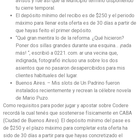
avisos y fue así que la Municipio terminó disponiendo
tu cierre temporal.
El depósito mínimo del recibo es de $250 y el periodo
máximo para llenar esta oferta es de 30 días a partir de
que hayas feito el primer depósito.
“Qué gran mentira lo de la reforma. ¿Qué hicieron?
Poner dos sillas grandes durante una esquina… ¡nada
más! “, escribió a 0221. com. ar una vecina que,
indignada, fotografió incluso una sobre los dos
asientos que no pasaron desapercibidos para mis
clientes habituales del lugar.
Buenos Aires. – Mis slots de Un Padrino fueron
instalados recientemente y recrean la célebre novela
de Mario Puzo.
Como requisitos para poder jugar y apostar sobre Codere
recordá la cual tenés que sostenerse físicamente en CABA
(Ciudad de Buenos Aires). El depósito mínimo del pase es
de $250 y el plazo máximo para completar esta oferta ha
sido de 30 días a partir para que hayas concretizado el