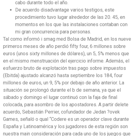
cabo durante todo el año.
De acuerdo disadvantage varios testigos, este
procedimiento tuvo lugar alrededor de las 20. 45, en
momentos en los que las instalaciones contaban con
mi gran concurrencia para personas.
Tal como informó i smag med Bolsa de Madrid, en los nueve
primeros meses de año perdió fifty four, 6 millones sobre
euros (unos sixty millones de dólares), un 5, 5% menos que
en el mismo menstruación del ejercicio informe. Además, el
esfuerzo bruto de explotación tras pago sobre impuestos
(Ebitda) ajustado alcanzó hasta septiembre los 184, four
millones de euros, un 9, 5% por debajo de año anterior. La
situación se prolongó durante el b de semana, ya que el
sábado y domingo el lugar continuó con la faja de final
colocada, para asombro de los apostadores. A partir delete
acuerdo, Sebastián Perrier, cofundador de Jedan ?ovek
Games, señaló o qual “Codere es un operador clave durante
España y Latinoamérica y los jugadores de esta región son
nuestra main consideración para cada uno de los juegos que