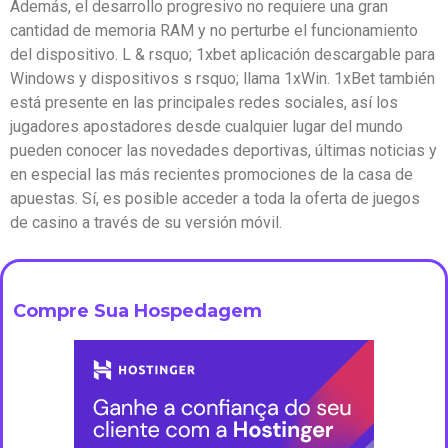
Además, el desarrollo progresivo no requiere una gran
cantidad de memoria RAM y no perturbe el funcionamiento
del dispositivo. L & rsquo; 1xbet aplicación descargable para
Windows y dispositivos s rsquo; llama 1xWin. 1xBet también
está presente en las principales redes sociales, así los
jugadores apostadores desde cualquier lugar del mundo
pueden conocer las novedades deportivas, últimas noticias y
en especial las más recientes promociones de la casa de
apuestas. Sí, es posible acceder a toda la oferta de juegos
de casino a través de su versión móvil.
Compre Sua Hospedagem