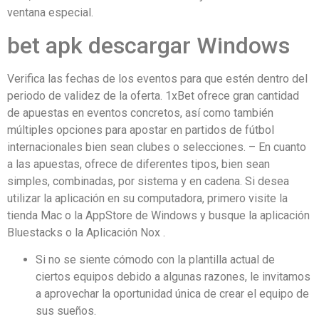
ventana especial.
bet apk descargar Windows
Verifica las fechas de los eventos para que estén dentro del
periodo de validez de la oferta. 1xBet ofrece gran cantidad
de apuestas en eventos concretos, así como también
múltiples opciones para apostar en partidos de fútbol
internacionales bien sean clubes o selecciones. – En cuanto
a las apuestas, ofrece de diferentes tipos, bien sean
simples, combinadas, por sistema y en cadena. Si desea
utilizar la aplicación en su computadora, primero visite la
tienda Mac o la AppStore de Windows y busque la aplicación
Bluestacks o la Aplicación Nox .
Si no se siente cómodo con la plantilla actual de
ciertos equipos debido a algunas razones, le invitamos
a aprovechar la oportunidad única de crear el equipo de
sus sueños.