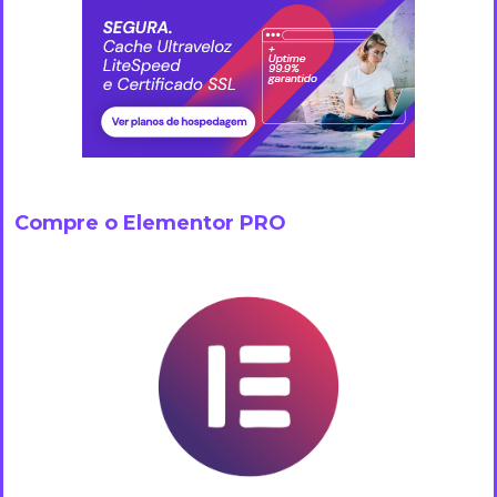
Compre o Elementor PRO