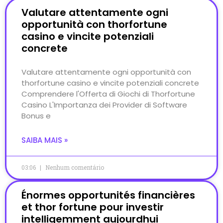
Valutare attentamente ogni
opportunità con thorfortune
casino e vincite potenziali
concrete
Valutare attentamente ogni opportunità con
thorfortune casino e vincite potenziali concrete
Comprendere l'Offerta di Giochi di Thorfortune
Casino L'Importanza dei Provider di Software
Bonus e
SAIBA MAIS »
03:06
Nenhum comentário
Énormes opportunités financières
et thor fortune pour investir
intelligemment aujourdhui