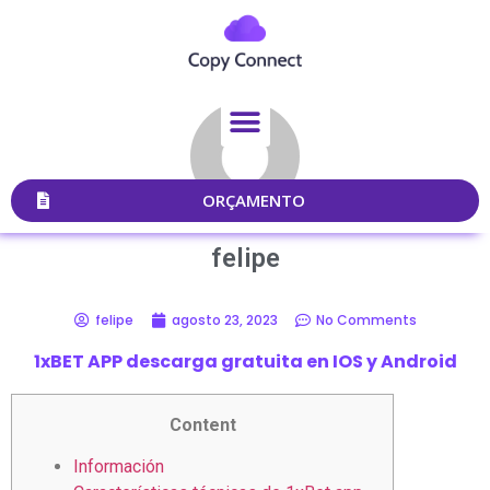
ORÇAMENTO
felipe
felipe
agosto 23, 2023
No Comments
1xBET APP descarga gratuita en IOS y Android
Content
Información