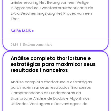
unieke ervaring Het Belang van een Veilige
Inlogprocedure Tweefactorauthenticatie als
Extra Beschermingslaag Het Proces van een
Thor
SAIBA MAIS »
03:33
Nenhum comentário
Análise completa thorfortune e
estratégias para maximizar seus
resultados financeiros
Análise completa thorfortune e estratégias
para maximizar seus resultados financeiros
Compreendendo os Fundamentos da
thorfortune Análise de Dados e Algoritmos
Utilizados Vantagens e Desvantagens da