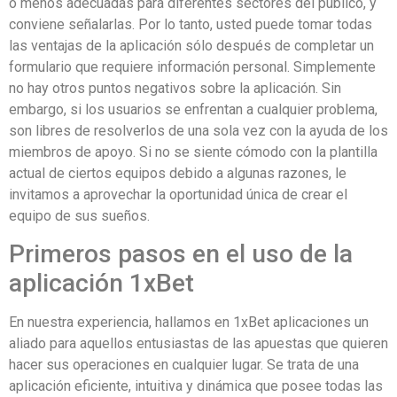
o menos adecuadas para diferentes sectores del público, y
conviene señalarlas. Por lo tanto, usted puede tomar todas
las ventajas de la aplicación sólo después de completar un
formulario que requiere información personal. Simplemente
no hay otros puntos negativos sobre la aplicación. Sin
embargo, si los usuarios se enfrentan a cualquier problema,
son libres de resolverlos de una sola vez con la ayuda de los
miembros de apoyo. Si no se siente cómodo con la plantilla
actual de ciertos equipos debido a algunas razones, le
invitamos a aprovechar la oportunidad única de crear el
equipo de sus sueños.
Primeros pasos en el uso de la
aplicación 1xBet
En nuestra experiencia, hallamos en 1xBet aplicaciones un
aliado para aquellos entusiastas de las apuestas que quieren
hacer sus operaciones en cualquier lugar. Se trata de una
aplicación eficiente, intuitiva y dinámica que posee todas las