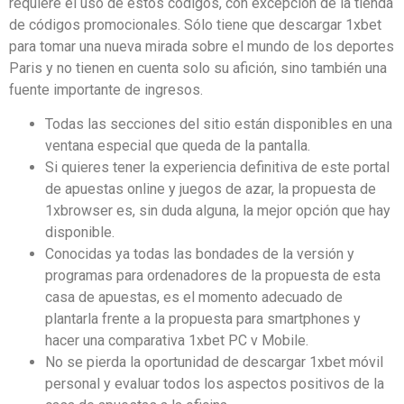
requiere el uso de estos códigos, con excepción de la tienda
de códigos promocionales. Sólo tiene que descargar 1xbet
para tomar una nueva mirada sobre el mundo de los deportes
Paris y no tienen en cuenta solo su afición, sino también una
fuente importante de ingresos.
Todas las secciones del sitio están disponibles en una
ventana especial que queda de la pantalla.
Si quieres tener la experiencia definitiva de este portal
de apuestas online y juegos de azar, la propuesta de
1xbrowser es, sin duda alguna, la mejor opción que hay
disponible.
Conocidas ya todas las bondades de la versión y
programas para ordenadores de la propuesta de esta
casa de apuestas, es el momento adecuado de
plantarla frente a la propuesta para smartphones y
hacer una comparativa 1xbet PC v Mobile.
No se pierda la oportunidad de descargar 1xbet móvil
personal y evaluar todos los aspectos positivos de la