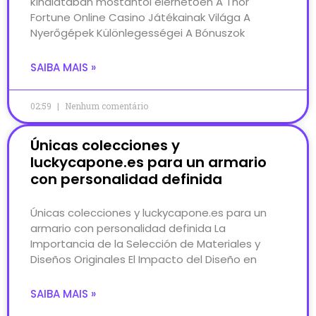
kínálatában mostantól elérhetően A Thor
Fortune Online Casino Játékainak Világa A
Nyerőgépek Különlegességei A Bónuszok
SAIBA MAIS »
02:59
Nenhum comentário
Únicas colecciones y
luckycapone.es para un armario
con personalidad definida
Únicas colecciones y luckycapone.es para un
armario con personalidad definida La
Importancia de la Selección de Materiales y
Diseños Originales El Impacto del Diseño en
SAIBA MAIS »