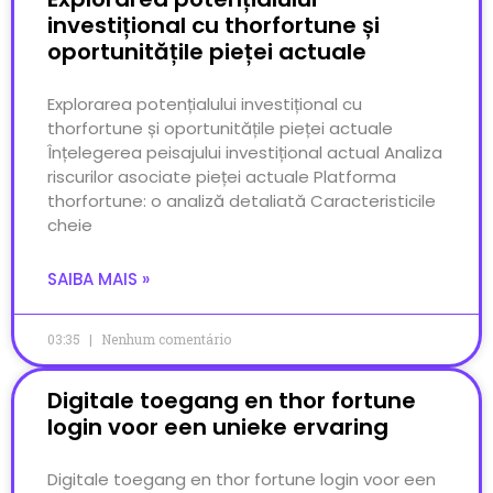
investițional cu thorfortune și
oportunitățile pieței actuale
Explorarea potențialului investițional cu
thorfortune și oportunitățile pieței actuale
Înțelegerea peisajului investițional actual Analiza
riscurilor asociate pieței actuale Platforma
thorfortune: o analiză detaliată Caracteristicile
cheie
SAIBA MAIS »
03:35
Nenhum comentário
Digitale toegang en thor fortune
login voor een unieke ervaring
Digitale toegang en thor fortune login voor een