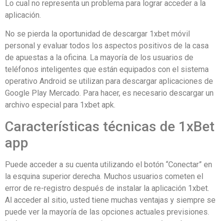
Lo cual no representa un problema para lograr acceder a la
aplicación.
No se pierda la oportunidad de descargar 1xbet móvil
personal y evaluar todos los aspectos positivos de la casa
de apuestas a la oficina. La mayoría de los usuarios de
teléfonos inteligentes que están equipados con el sistema
operativo Android se utilizan para descargar aplicaciones de
Google Play Mercado. Para hacer, es necesario descargar un
archivo especial para 1xbet apk.
Características técnicas de 1xBet
app
Puede acceder a su cuenta utilizando el botón “Conectar” en
la esquina superior derecha. Muchos usuarios cometen el
error de re-registro después de instalar la aplicación 1xbet.
Al acceder al sitio, usted tiene muchas ventajas y siempre se
puede ver la mayoría de las opciones actuales previsiones.