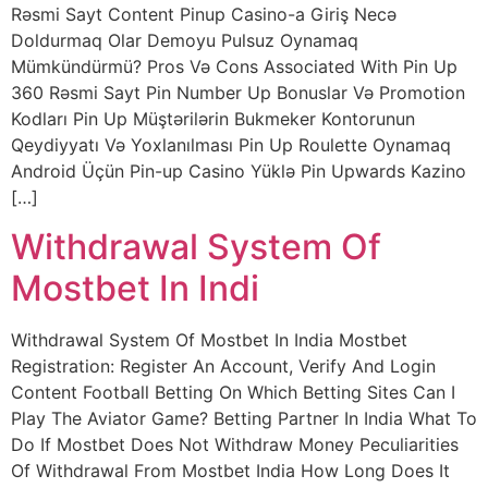
Rəsmi Sayt Content Pinup Casino-a Giriş Necə
Doldurmaq Olar Demoyu Pulsuz Oynamaq
Mümkündürmü? Pros Və Cons Associated With Pin Up
360 Rəsmi Sayt Pin Number Up Bonuslar Və Promotion
Kodları Pin Up Müştərilərin Bukmeker Kontorunun
Qeydiyyatı Və Yoxlanılması Pin Up Roulette Oynamaq
Android Üçün Pin-up Casino Yüklə Pin Upwards Kazino
[…]
Withdrawal System Of
Mostbet In Indi
Withdrawal System Of Mostbet In India Mostbet
Registration: Register An Account, Verify And Login
Content Football Betting On Which Betting Sites Can I
Play The Aviator Game? Betting Partner In India What To
Do If Mostbet Does Not Withdraw Money Peculiarities
Of Withdrawal From Mostbet India How Long Does It