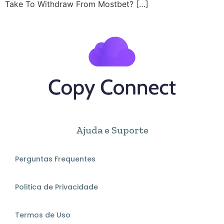
Take To Withdraw From Mostbet? […]
Ajuda e Suporte
Perguntas Frequentes
Politica de Privacidade
Termos de Uso