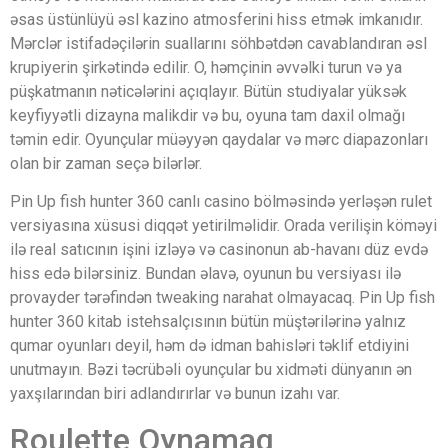
əsas üstünlüyü əsl kazino atmosferini hiss etmək imkanıdır.
Mərclər istifadəçilərin suallarını söhbətdən cavablandıran əsl
krupiyerin şirkətində edilir. O, həmçinin əvvəlki turun və ya
püşkatmanın nəticələrini açıqlayır. Bütün studiyalar yüksək
keyfiyyətli dizayna malikdir və bu, oyuna tam daxil olmağı
təmin edir. Oyunçular müəyyən qaydalar və mərc diapazonları
olan bir zaman seçə bilərlər.
Pin Up fish hunter 360 canlı casino bölməsində yerləşən rulet
versiyasına xüsusi diqqət yetirilməlidir. Orada verilişin köməyi
ilə real satıcının işini izləyə və casinonun ab-havanı düz evdə
hiss edə bilərsiniz. Bundan əlavə, oyunun bu versiyası ilə
provayder tərəfindən tweaking narahat olmayacaq. Pin Up fish
hunter 360 kitab istehsalçısının bütün müştərilərinə yalnız
qumar oyunları deyil, həm də idman bahisləri təklif etdiyini
unutmayın. Bəzi təcrübəli oyunçular bu xidməti dünyanın ən
yaxşılarından biri adlandırırlar və bunun izahı var.
Roulette Oynamaq