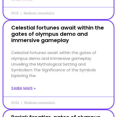
09:18
Nenhum comentário
Celestial fortunes await within the
gates of olympus demo and
immersive gameplay
Celestial fortunes await within the gates of
olympus demo and immersive gameplay
Unveiling the Mythological Setting and
Symbolism The Significance of the Symbols
Exploring the
SAIBA MAIS »
05:52
Nenhum comentário