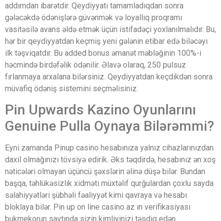
addımdan ibarətdir. Qeydiyyatı tamamladıqdan sonra
gələcəkdə ödənişlərə güvənmək və loyallıq proqramı
vasitəsilə avans əldə etmək üçün istifadəçi yoxlanılmalıdır. Bu,
hər bir qeydiyyatdan keçmiş yeni gələnin etibar edə biləcəyi
ilk təşviqatdır. Bu added bonus əmanət məbləğinin 100%-i
həcmində birdəfəlik ödənilir. Əlavə olaraq, 250 pulsuz
fırlanmaya arxalana bilərsiniz. Qeydiyyatdan keçdikdən sonra
müvafiq ödəniş sistemini seçməlisiniz.
Pin Upwards Kazino Oyunlarını
Genuine Pulla Oynaya Bilərəmmi?
Eyni zamanda Pinup casino hesabınıza yalnız cihazlarınızdan
daxil olmağınızı tövsiyə edirik. Əks təqdirdə, hesabınız ən xoş
nəticələri olmayan üçüncü şəxslərin əlinə düşə bilər. Bundan
başqa, təhlükəsizlik xidməti müxtəlif qurğulardan çoxlu sayda
səlahiyyətləri şübhəli fəaliyyət kimi qavraya və hesabı
bloklaya bilər. Pin up on line casino az ın verifikasiyası
bukmekorun saytında sizin kimliyinizi təsdiq edən