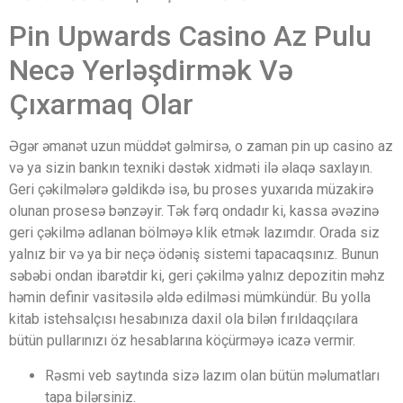
Pin Upwards Casino Az Pulu
Necə Yerləşdirmək Və
Çıxarmaq Olar
Əgər əmanət uzun müddət gəlmirsə, o zaman pin up casino az
və ya sizin bankın texniki dəstək xidməti ilə əlaqə saxlayın.
Geri çəkilmələrə gəldikdə isə, bu proses yuxarıda müzakirə
olunan prosesə bənzəyir. Tək fərq ondadır ki, kassa əvəzinə
geri çəkilmə adlanan bölməyə klik etmək lazımdır. Orada siz
yalnız bir və ya bir neçə ödəniş sistemi tapacaqsınız. Bunun
səbəbi ondan ibarətdir ki, geri çəkilmə yalnız depozitin məhz
həmin definir vasitəsilə əldə edilməsi mümkündür. Bu yolla
kitab istehsalçısı hesabınıza daxil ola bilən fırıldaqçılara
bütün pullarınızı öz hesablarına köçürməyə icazə vermir.
Rəsmi veb saytında sizə lazım olan bütün məlumatları
tapa bilərsiniz.