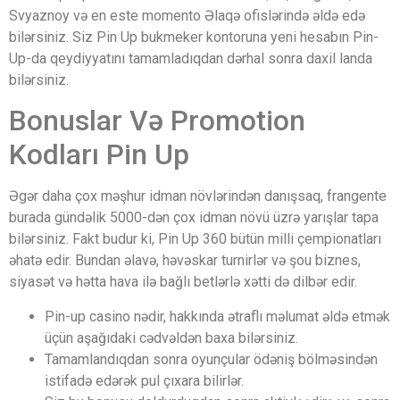
Svyaznoy və en este momento Əlaqə ofislərində əldə edə
bilərsiniz. Siz Pin Up bukmeker kontoruna yeni hesabın Pin-
Up-da qeydiyyatını tamamladıqdan dərhal sonra daxil landa
bilərsiniz.
Bonuslar Və Promotion
Kodları Pin Up
Əgər daha çox məşhur idman növlərindən danışsaq, frangente
burada gündəlik 5000-dən çox idman növü üzrə yarışlar tapa
bilərsiniz. Fakt budur ki, Pin Up 360 bütün milli çempionatları
əhatə edir. Bundan əlavə, həvəskar turnirlər və şou biznes,
siyasət və hətta hava ilə bağlı betlərlə xətti də dilbər edir.
Pin-up casino nədir, hakkında ətraflı məlumat əldə etmək
üçün aşağıdaki cədvəldən baxa bilərsiniz.
Tamamlandıqdan sonra oyunçular ödəniş bölməsindən
istifadə edərək pul çıxara bilirlər.