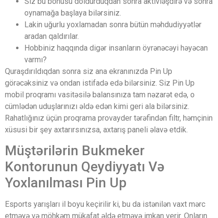
Siz bu bonusu doldurduqdan sonra aktivləşdirə və sonra
oynamağa başlaya bilərsiniz.
Lakin uğurlu yoxlamadan sonra bütün məhdudiyyətlər
aradan qaldırılar.
Hobbiniz haqqında digər insanların öyrənəcəyi həyəcan
varmı?
Quraşdırıldıqdan sonra siz ana ekranınızda Pin Up
görəcəksiniz və ondan istifadə edə bilərsiniz. Siz Pin Up
mobil proqramı vasitəsilə balansınıza tam nəzarət edə, o
cümlədən uduşlarınızı əldə edən kimi geri ala bilərsiniz.
Rahatlığınız üçün proqrama provayder tərəfindən filtr, həmçinin
xüsusi bir şey axtarırsınızsa, axtarış paneli əlavə etdik.
Müştərilərin Bukmeker
Kontorunun Qeydiyyatı Və
Yoxlanılması Pin Up
Esports yarışları il boyu keçirilir ki, bu da istənilən vaxt mərc
etməyə və möhkəm mükafat əldə etməyə imkan verir. Onların