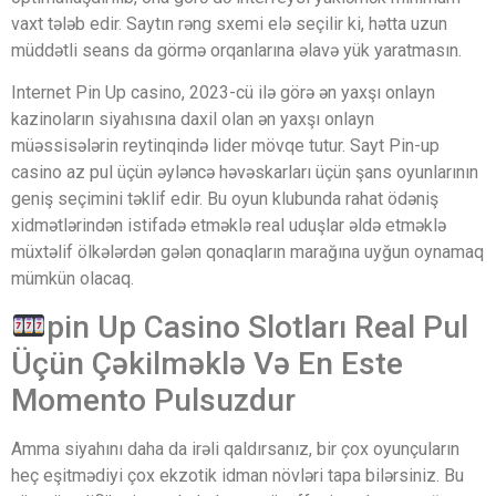
vaxt tələb edir. Saytın rəng sxemi elə seçilir ki, hətta uzun
müddətli seans da görmə orqanlarına əlavə yük yaratmasın.
Internet Pin Up casino, 2023-cü ilə görə ən yaxşı onlayn
kazinoların siyahısına daxil olan ən yaxşı onlayn
müəssisələrin reytinqində lider mövqe tutur. Sayt Pin-up
casino az pul üçün əyləncə həvəskarları üçün şans oyunlarının
geniş seçimini təklif edir. Bu oyun klubunda rahat ödəniş
xidmətlərindən istifadə etməklə real uduşlar əldə etməklə
müxtəlif ölkələrdən gələn qonaqların marağına uyğun oynamaq
mümkün olacaq.
pin Up Casino Slotları Real Pul
Üçün Çəkilməklə Və En Este
Momento Pulsuzdur
Amma siyahını daha da irəli qaldırsanız, bir çox oyunçuların
heç eşitmədiyi çox ekzotik idman növləri tapa bilərsiniz. Bu