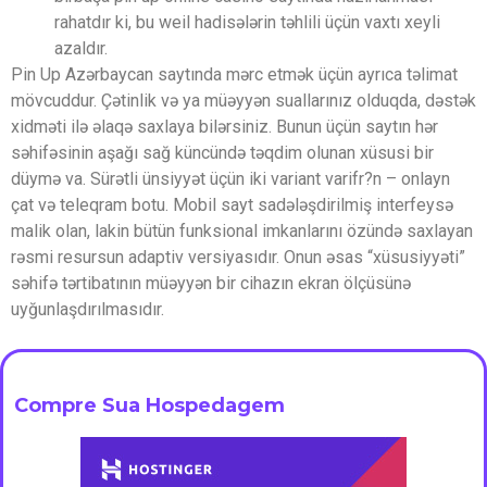
rahatdır ki, bu weil hadisələrin təhlili üçün vaxtı xeyli
azaldır.
Pin Up Azərbaycan saytında mərc etmək üçün ayrıca təlimat
mövcuddur. Çətinlik və ya müəyyən suallarınız olduqda, dəstək
xidməti ilə əlaqə saxlaya bilərsiniz. Bunun üçün saytın hər
səhifəsinin aşağı sağ küncündə təqdim olunan xüsusi bir
düymə va. Sürətli ünsiyyət üçün iki variant varifr?n – onlayn
çat və teleqram botu. Mobil sayt sadələşdirilmiş interfeysə
malik olan, lakin bütün funksional imkanlarını özündə saxlayan
rəsmi resursun adaptiv versiyasıdır. Onun əsas “xüsusiyyəti”
səhifə tərtibatının müəyyən bir cihazın ekran ölçüsünə
uyğunlaşdırılmasıdır.
Compre Sua Hospedagem