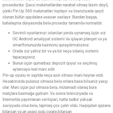
prosedurdur. Şəxsi məlumatlardan narahat olmaq lazım deyil,
çünki Pin Up 360 məlumatları toplayır və lisenziyada qeyd
olunan bütün qaydalara əsasən saxlayır. Bundan başqa,
bahalaşma dünyasında belə prosedur tamamilə normaldır.
Sevimli oyunlarınızı istənilən yerdə oynamaq üçün siz
ОС Android əməliyyat sistemi ilə işləyən planşet və ya
smartfonunuzda kazinonu quraşdırmalısınız.
Orada siz yalnız bir və ya bir neçə ödəniş sistemi
tapacaqsınız.
Bunun üçün qumarbaz depozit qoyur və seçilmiş
əyləncəyə real mərc edir.
Pin-up oyunu-in saytda neçə axın olması məni heyran etdi.
Hesabınızda pulunuz olmasa belə onlara baxa bilsəniz yaxşı
olar. Mərc üçün pul olmasa belə, mütəmadi olaraq bura
matçlara baxmağa gəlirəm. Və sonra televiziyada və
İnternetdə yayımlanan verilişləri, hətta tədbir yüksək
səviyyədə olsa belə, tapmaq çox çətin oldu. Həqiqətən qazana
bilərsən və ən əsası pulu çıxara bilərsən.