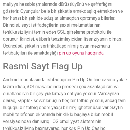
maliyyə hesablaşmalarında dürüstlüyünü və şəffaflığını
göstərir. Oyunçular belə bir şirkətlə əməkdaşlıq etməkdən və
hər hansı bir şəkildə uduşlar almaqdan qorxmaya bilərlər.
Birincisi, sayt istifadəçilərin şəxsi məlumatlarının
təhlükəsizliyini təmin edən SSL şifrələmə protokolu ilə
qorunur. İkincisi, etibarlı tənzimləyicidən lisenziyanın olması.
Üçüncüsü, şirkətin sertifikatlaşdırılmış oyun məzmunu
tərtibatçıları ilə əməkdaşlığı
pin up oyunu haqqinda
.
Rəsmi Sayt Flag Up
Android məsələsində istifadəçinin Pin Up On line casino yukle
lazım idisə, iOS məsələsində prosesi çox asanlaşdıran və
sürətləndirən bir şey yükləməyə ehtiyac yoxdur. Varsayılan
olaraq, -apple- sevənlər üçün heç bir tətbiq yoxdur, ancaq tam
hüquqlu bir tətbiq qədər yaxşı bir m?jligheter üsul var. Saytın
mobil telefonun ekranında bir kliklə başlaya bilən mobil
versiyasından danışırıq. İOS əməliyyat sisteminin
təhlükəsizliyinə baxmayaraq, hər kəs Pin Up Casino