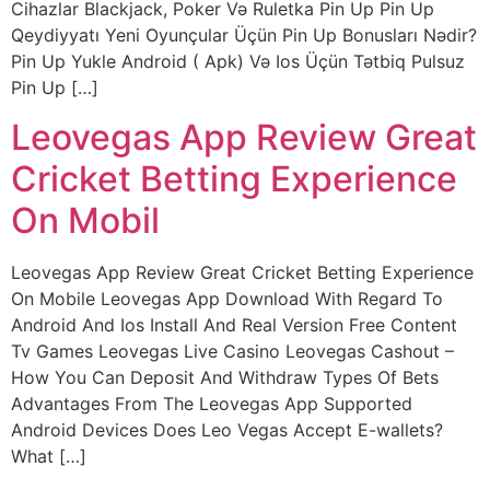
Cihazlar Blackjack, Poker Və Ruletka Pin Up Pin Up
Qeydiyyatı Yeni Oyunçular Üçün Pin Up Bonusları Nədir?
Pin Up Yukle Android ( Apk) Və Ios Üçün Tətbiq Pulsuz
Pin Up […]
Leovegas App Review Great
Cricket Betting Experience
On Mobil
Leovegas App Review Great Cricket Betting Experience
On Mobile Leovegas App Download With Regard To
Android And Ios Install And Real Version Free Content
Tv Games Leovegas Live Casino Leovegas Cashout –
How You Can Deposit And Withdraw Types Of Bets
Advantages From The Leovegas App Supported
Android Devices Does Leo Vegas Accept E-wallets?
What […]