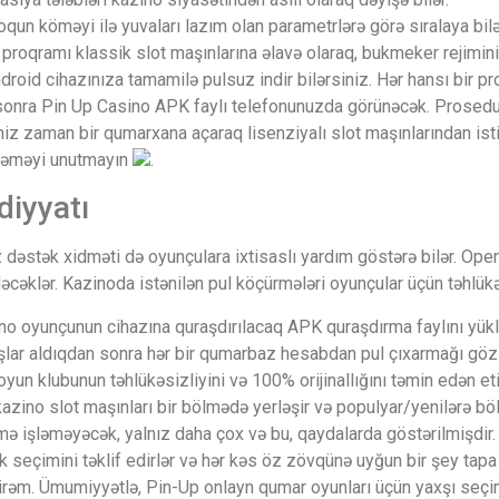
oqun köməyi ilə yuvaları lazım olan parametrlərə görə sıralaya bilə
proqramı klassik slot maşınlarına əlavə olaraq, bukmeker rejimini 
roid cihazınıza tamamilə pulsuz indir bilərsiniz. Hər hansı bir p
n sonra Pin Up Casino APK faylı telefonunuzda görünəcək. Prosed
niz zaman bir qumarxana açaraq lisenziyalı slot maşınlarından istif
ləməyi unutmayın
.
diyyatı
dəstək xidməti də oyunçulara ixtisaslı yardım göstərə bilər. Ope
dəcəklər. Kazinoda istənilən pul köçürmələri oyunçular üçün təhlükə
ino oyunçunun cihazına quraşdırılacaq APK quraşdırma faylını yük
lar aldıqdan sonra hər bir qumarbaz hesabdan pul çıxarmağı gözlə
yun klubunun təhlükəsizliyini və 100% orijinallığını təmin edən et
azino slot maşınları bir bölmədə yerləşir və populyar/yenilərə böl
ə işləməyəcək, yalnız daha çox və bu, qaydalarda göstərilmişdir.
k seçimini təklif edirlər və hər kəs öz zövqünə uyğun bir şey tapa
irəm. Ümumiyyətlə, Pin-Up onlayn qumar oyunları üçün yaxşı seçim