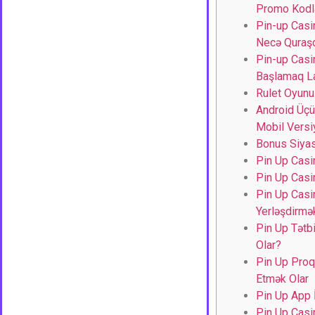
Promo Kodl
Pin-up Casi
Necə Quraşd
Pin-up Cas
Başlamaq L
Rulet Oyunu
Android Üçü
Mobil Versi
Bonus Siyas
Pin Up Casi
Pin Up Casi
Pin Up Casi
Yerləşdirmə
Pin Up Tətb
Olar?
Pin Up Pro
Etmək Olar
Pin Up App 
Pin Up Casi