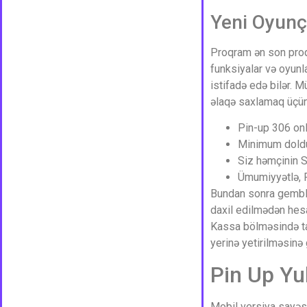
Yeni Oyunç
Proqram ən son proq
funksiyalar və oyun
istifadə edə bilər. 
əlaqə saxlamaq üçün
Pin-up 306 onla
Minimum doldu
Siz həmçinin S
Ümumiyyətlə, P
Bundan sonra gemble
daxil edilmədən hesa
Kassa bölməsində tan
yerinə yetirilməsinə
Pin Up Yu
Mobil versiya sayəsi