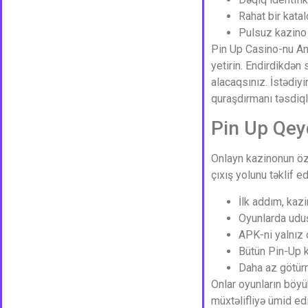
Rahat bir katal
Pulsuz kazino 
Pin Up Casino-nu And
yetirin. Endirdikdə
alacaqsınız. İstədiyi
quraşdırmanı təsdiq
Pin Up Qey
Onlayn kazinonun öz 
çıxış yolunu təklif e
İlk addım, kaz
Oyunlarda uduş
APK-ni yalnız o
Bütün Pin-Up k
Daha az götürm
Onlar oyunların böyü
müxtəlifliyə ümid ed