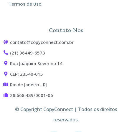
Termos de Uso
Contate-Nos
contato@copyconnect.com.br
(21) 96449-6573
Rua Joaquim Severino 14
CEP: 23540-015
Rio de Janeiro - RJ
28.668.439/0001-06
© Copyright CopyConnect | Todos os direitos
reservados.