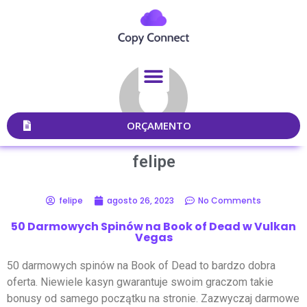
ORÇAMENTO
felipe
felipe
agosto 26, 2023
No Comments
50 Darmowych Spinów na Book of Dead w Vulkan
Vegas
50 darmowych spinów na Book of Dead to bardzo dobra
oferta. Niewiele kasyn gwarantuje swoim graczom takie
bonusy od samego początku na stronie. Zazwyczaj darmowe