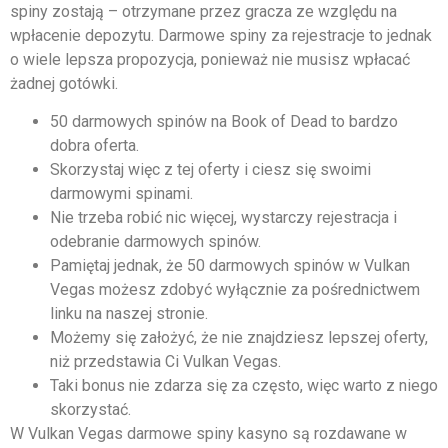
spiny zostają – otrzymane przez gracza ze względu na
wpłacenie depozytu. Darmowe spiny za rejestracje to jednak
o wiele lepsza propozycja, ponieważ nie musisz wpłacać
żadnej gotówki.
50 darmowych spinów na Book of Dead to bardzo
dobra oferta.
Skorzystaj więc z tej oferty i ciesz się swoimi
darmowymi spinami.
Nie trzeba robić nic więcej, wystarczy rejestracja i
odebranie darmowych spinów.
Pamiętaj jednak, że 50 darmowych spinów w Vulkan
Vegas możesz zdobyć wyłącznie za pośrednictwem
linku na naszej stronie.
Możemy się założyć, że nie znajdziesz lepszej oferty,
niż przedstawia Ci Vulkan Vegas.
Taki bonus nie zdarza się za często, więc warto z niego
skorzystać.
W Vulkan Vegas darmowe spiny kasyno są rozdawane w