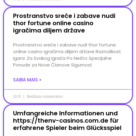
Prostranstvo sreće i zabave nudi
thor fortune online casino
igračima diljem države
Prostranstvo sreće i zabave nudi thor fortune
online casino igračima diljem države Raznolikost
Igara: Za Svakog Igrača Po Nešto Specijalne
Ponude za Nove Članove Sigurnost
SAIBA MAIS »
10:15
Nenhum comentário
Umfangreiche Informationen und
https://thenv-casinos.com.de für
erfahrene Spieler beim Glücksspiel