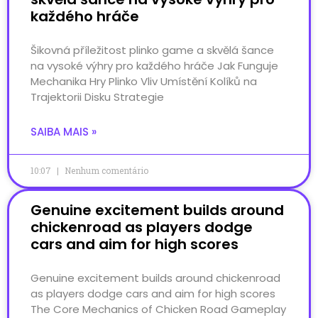
každého hráče
Šikovná příležitost plinko game a skvělá šance
na vysoké výhry pro každého hráče Jak Funguje
Mechanika Hry Plinko Vliv Umístění Kolíků na
Trajektorii Disku Strategie
SAIBA MAIS »
10:07
Nenhum comentário
Genuine excitement builds around
chickenroad as players dodge
cars and aim for high scores
Genuine excitement builds around chickenroad
as players dodge cars and aim for high scores
The Core Mechanics of Chicken Road Gameplay