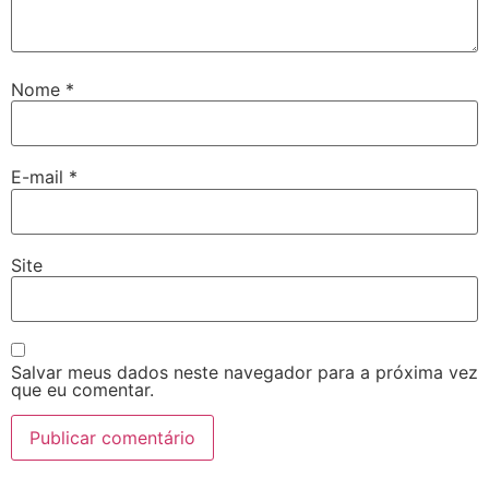
Nome
*
E-mail
*
Site
Salvar meus dados neste navegador para a próxima vez
que eu comentar.