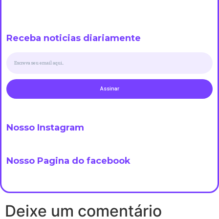
Receba noticias diariamente
Assinar
Nosso Instagram
Nosso Pagina do facebook
Deixe um comentário