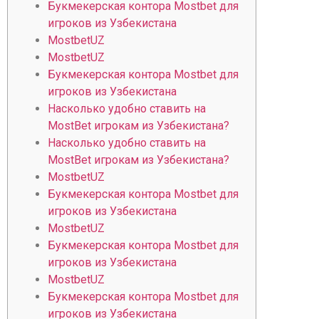
Букмекерская контора Mostbet для
игроков из Узбекистана
MostbetUZ
MostbetUZ
Букмекерская контора Mostbet для
игроков из Узбекистана
Насколько удобно ставить на
MostBet игрокам из Узбекистана?
Насколько удобно ставить на
MostBet игрокам из Узбекистана?
MostbetUZ
Букмекерская контора Mostbet для
игроков из Узбекистана
MostbetUZ
Букмекерская контора Mostbet для
игроков из Узбекистана
MostbetUZ
Букмекерская контора Mostbet для
игроков из Узбекистана