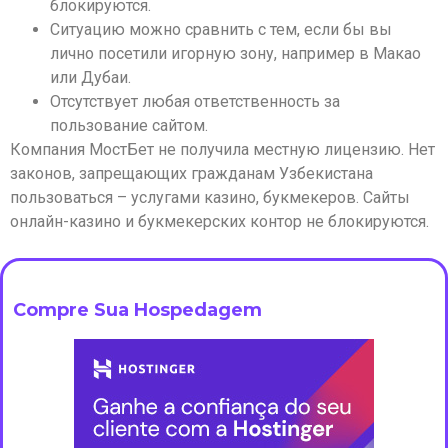
блокируются.
Ситуацию можно сравнить с тем, если бы вы
лично посетили игорную зону, например в Макао
или Дубаи.
Отсутствует любая ответственность за
пользование сайтом.
Компания МостБет не получила местную лицензию. Нет
законов, запрещающих гражданам Узбекистана
пользоваться – услугами казино, букмекеров. Сайты
онлайн-казино и букмекерских контор не блокируются.
Compre Sua Hospedagem