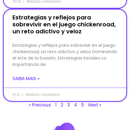
15:34
Nenhum comentário
Estrategias y reflejos para
sobrevivir en el juego chickenroad,
un reto adictivo y veloz
Estrategias y reflejos para sobrevivir en el juego
chickenroad, un reto adictivo y veloz Dominando
el Arte de la Evasión: Estrategias Iniciales La
Importancia de
SAIBA MAIS »
15:31
Nenhum comentário
« Previous
1
2
3
4
5
Next »