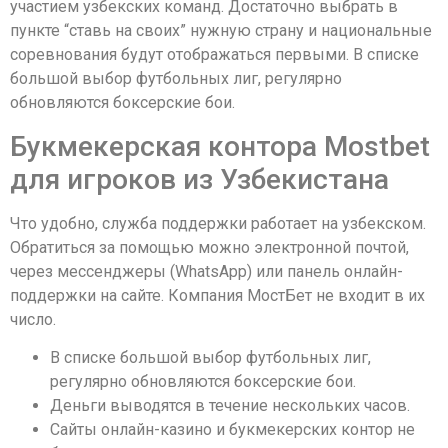
участием узбекских команд. Достаточно выбрать в
пункте “ставь на своих” нужную страну и национальные
соревнования будут отображаться первыми. В списке
большой выбор футбольных лиг, регулярно
обновляются боксерские бои.
Букмекерская контора Mostbet
для игроков из Узбекистана
Что удобно, служба поддержки работает на узбекском.
Обратиться за помощью можно электронной почтой,
через мессенджеры (WhatsApp) или панель онлайн-
поддержки на сайте. Компания МостБет не входит в их
число.
В списке большой выбор футбольных лиг,
регулярно обновляются боксерские бои.
Деньги выводятся в течение нескольких часов.
Сайты онлайн-казино и букмекерских контор не