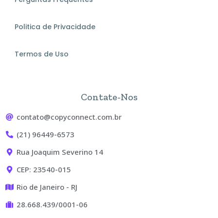
Politica de Privacidade
Termos de Uso
Contate-Nos
contato@copyconnect.com.br
(21) 96449-6573
Rua Joaquim Severino 14
CEP: 23540-015
Rio de Janeiro - RJ
28.668.439/0001-06