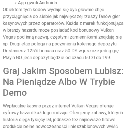
z App gwoli Androida.
Obiektem tych kodów wydaje się być głównie chęć
przyciągnięcia do siebie jak największej rzeszy fanów gier
kasynowych przez operatorów. Każda z marek funkcjonująca
w branży hazardu może posiadać kod bonusowy Vulkan
Vegas pod inną nazwą, częstymi zamiennikami znajdują się
np. Drugi etap polega na poczynieniu kolejnego depozytu.
Dostaniesz 125% bonusu oraz 50 DS w jeszcze jedną grę
Play’n GO, jeśli depozyt będzie od czasu 60 zł do 199.
Graj Jakim Sposobem Lubisz:
Na Pieniądze Albo W Trybie
Demo
Wypłacalne kasyno przez internet Vulkan Vegas oferuje
cyfrowy hazard każdego rodzaju. Oferujemy zabawy, których
historia sięga tysięcy lat, jednakże też najnowsze hitowe
produkcje pełne nowoczesności i nieszablonowych wyjść