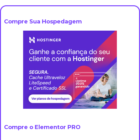
Compre Sua Hospedagem
Compre o Elementor PRO