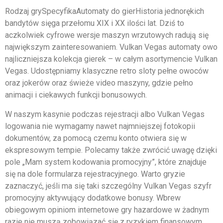
Rodzaj grySpecyfikaAutomaty do gierHistoria jednorękich
bandytów sięga przełomu XIX i XX ilości lat. Dziś to
aczkolwiek cyfrowe wersje maszyn wrzutowych radują się
największym zainteresowaniem. Vulkan Vegas automaty owo
najliczniejsza kolekcja gierek – w całym asortymencie Vulkan
Vegas. Udostępniamy klasyczne retro sloty pełne owoców
oraz jokerów oraz świeże video maszyny, gdzie pełno
animacji i ciekawych funkcji bonusowych.
W naszym kasynie podczas rejestracji albo Vulkan Vegas
logowania nie wymagamy nawet najmniejszej fotokopii
dokumentów, za pomocą czemu konto otwiera się w
ekspresowym tempie. Polecamy także zwrócić uwagę dzięki
pole „Mam system kodowania promocyjny”, które znajduje
się na dole formularza rejestracyjnego. Warto gryzie
zaznaczyć, jeśli ma się taki szczególny Vulkan Vegas szyfr
promocyjny aktywujący dodatkowe bonusy. Wbrew
obiegowym opiniom internetowe gry hazardowe w żadnym
razie nie muszą zobowiązać się z ryzykiem finansowym.