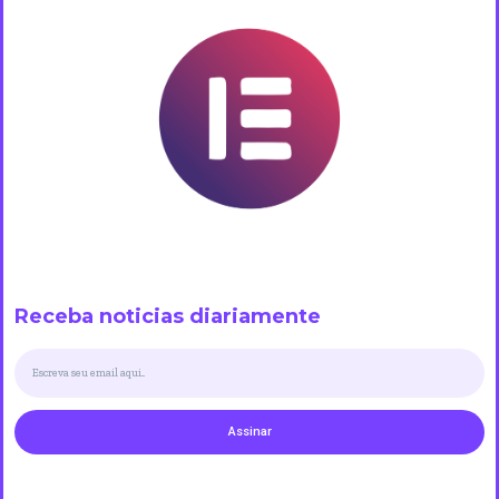
Receba noticias diariamente
Assinar