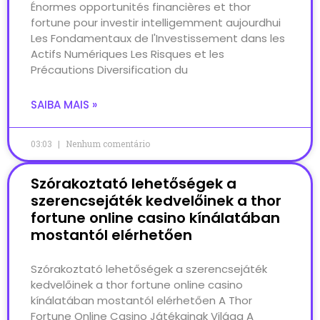
Énormes opportunités financières et thor
fortune pour investir intelligemment aujourdhui
Les Fondamentaux de l'Investissement dans les
Actifs Numériques Les Risques et les
Précautions Diversification du
SAIBA MAIS »
03:03
Nenhum comentário
Szórakoztató lehetőségek a
szerencsejáték kedvelőinek a thor
fortune online casino kínálatában
mostantól elérhetően
Szórakoztató lehetőségek a szerencsejáték
kedvelőinek a thor fortune online casino
kínálatában mostantól elérhetően A Thor
Fortune Online Casino Játékainak Világa A