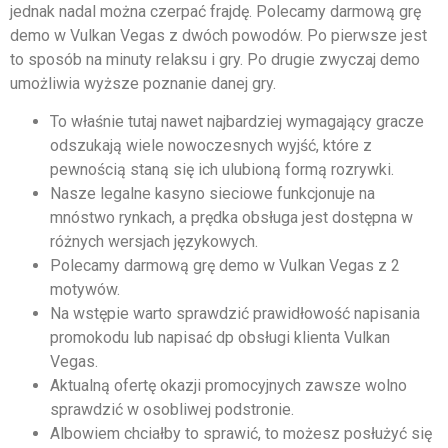
jednak nadal można czerpać frajdę. Polecamy darmową grę
demo w Vulkan Vegas z dwóch powodów. Po pierwsze jest
to sposób na minuty relaksu i gry. Po drugie zwyczaj demo
umożliwia wyższe poznanie danej gry.
To właśnie tutaj nawet najbardziej wymagający gracze
odszukają wiele nowoczesnych wyjść, które z
pewnością staną się ich ulubioną formą rozrywki.
Nasze legalne kasyno sieciowe funkcjonuje na
mnóstwo rynkach, a prędka obsługa jest dostępna w
różnych wersjach językowych.
Polecamy darmową grę demo w Vulkan Vegas z 2
motywów.
Na wstępie warto sprawdzić prawidłowość napisania
promokodu lub napisać dp obsługi klienta Vulkan
Vegas.
Aktualną ofertę okazji promocyjnych zawsze wolno
sprawdzić w osobliwej podstronie.
Albowiem chciałby to sprawić, to możesz posłużyć się