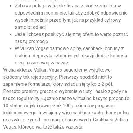
Zabawa polega w tej okolicy na zakończeniu lotu w
odpowiednim momencie, tak aby zdobyć odpowiednio
wysoki mnożnik przed tym, jak na przykład cyfrowy
samolot odleci.
Jeżeli chcesz posłużyć się z tej ofert, to warto poznać
naszą promocję.
W Vulkan Vegas darmowe spiny, cashback, bonusy z
brakiem depozytu i zbiór innych okazji dodaje kolorytu
całej hazardowej zabawie.
W charakterze Vulkan Vegas sugerujemy wyjątkowo
skrócony tok rejestracyjny. Pierwszy spośród nich to
zapełnienie formularza, który składa się tylko z 2 pól.
Ponadto prosimy gracza o wybranie waluty i hasło zgody na
nasze regulaminy. Łącznie nasze wirtualne kasyno proponuje
10 statusów jak i również aż 100 poziomów programu
lojalnościowego. Inwitujemy więc na długotrwałą drogę pełną
rozrywki, przygód i promocji\ bonusowych. Cashback Vulkan
Vegas, którego wartość także wzrasta.