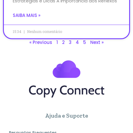
Estratégias e Dicas A Importância dos Reflexos
SAIBA MAIS »
15:34
Nenhum comentário
« Previous
1
2
3
4
5
Next »
Ajuda e Suporte
Perguntas Frequentes