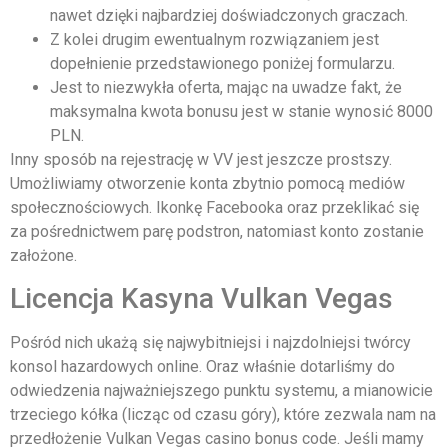
nawet dzięki najbardziej doświadczonych graczach.
Z kolei drugim ewentualnym rozwiązaniem jest
dopełnienie przedstawionego poniżej formularzu.
Jest to niezwykła oferta, mając na uwadze fakt, że
maksymalna kwota bonusu jest w stanie wynosić 8000
PLN.
Inny sposób na rejestrację w VV jest jeszcze prostszy.
Umożliwiamy otworzenie konta zbytnio pomocą mediów
społecznościowych. Ikonkę Facebooka oraz przeklikać się
za pośrednictwem parę podstron, natomiast konto zostanie
założone.
Licencja Kasyna Vulkan Vegas
Pośród nich ukażą się najwybitniejsi i najzdolniejsi twórcy
konsol hazardowych online. Oraz właśnie dotarliśmy do
odwiedzenia najważniejszego punktu systemu, a mianowicie
trzeciego kółka (licząc od czasu góry), które zezwala nam na
przedłożenie Vulkan Vegas casino bonus code. Jeśli mamy