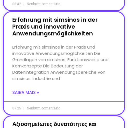
08:42
Nenhum comentário
Erfahrung mit simsinos in der
Praxis und innovative
Anwendungsmöglichkeiten
Erfahrung mit simsinos in der Praxis und
innovative Anwendungsmöglichkeiten Die
Grundlagen von simsinos: Funktionsweise und
Kernkonzepte Die Bedeutung der
Datenintegration Anwendungsbereiche von
simsinos: Industrie und
SAIBA MAIS »
07:25
Nenhum comentário
Αξιοσημείωτες δυνατότητες και