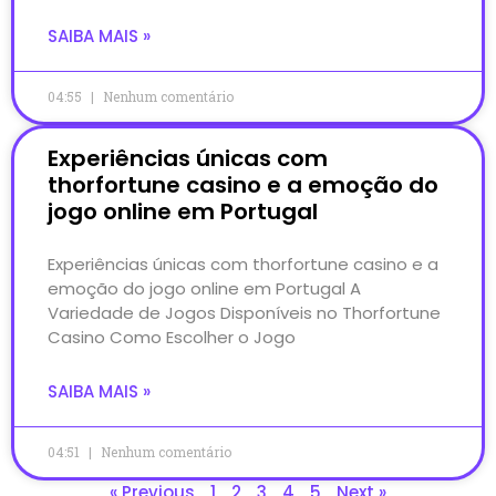
SAIBA MAIS »
04:55
Nenhum comentário
Experiências únicas com
thorfortune casino e a emoção do
jogo online em Portugal
Experiências únicas com thorfortune casino e a
emoção do jogo online em Portugal A
Variedade de Jogos Disponíveis no Thorfortune
Casino Como Escolher o Jogo
SAIBA MAIS »
04:51
Nenhum comentário
« Previous
1
2
3
4
5
Next »