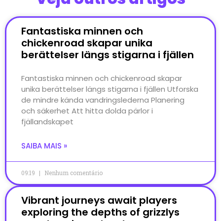
Fantastiska minnen och
chickenroad skapar unika
berättelser längs stigarna i fjällen
Fantastiska minnen och chickenroad skapar
unika berättelser längs stigarna i fjällen Utforska
de mindre kända vandringslederna Planering
och säkerhet Att hitta dolda pärlor i
fjällandskapet
SAIBA MAIS »
09:19
Nenhum comentário
Vibrant journeys await players
exploring the depths of grizzlys