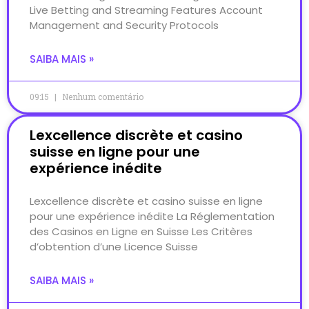
Live Betting and Streaming Features Account
Management and Security Protocols
SAIBA MAIS »
09:15
Nenhum comentário
Lexcellence discrète et casino
suisse en ligne pour une
expérience inédite
Lexcellence discrète et casino suisse en ligne
pour une expérience inédite La Réglementation
des Casinos en Ligne en Suisse Les Critères
d’obtention d’une Licence Suisse
SAIBA MAIS »