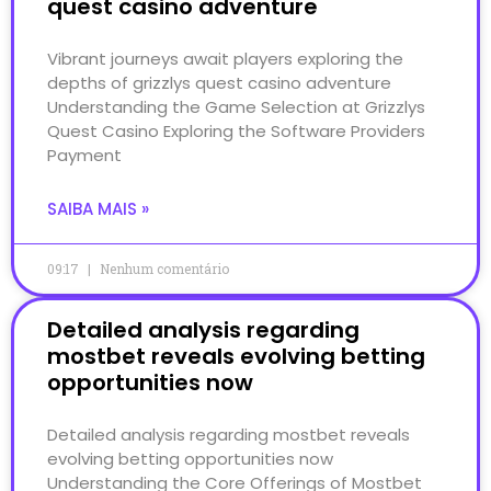
quest casino adventure
Vibrant journeys await players exploring the
depths of grizzlys quest casino adventure
Understanding the Game Selection at Grizzlys
Quest Casino Exploring the Software Providers
Payment
SAIBA MAIS »
09:17
Nenhum comentário
Detailed analysis regarding
mostbet reveals evolving betting
opportunities now
Detailed analysis regarding mostbet reveals
evolving betting opportunities now
Understanding the Core Offerings of Mostbet