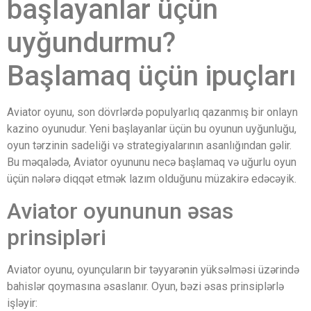
başlayanlar üçün
uyğundurmu?
Başlamaq üçün ipuçları
Aviator oyunu, son dövrlərdə populyarlıq qazanmış bir onlayn
kazino oyunudur. Yeni başlayanlar üçün bu oyunun uyğunluğu,
oyun tərzinin sadeliği və strategiyalarının asanlığından gəlir.
Bu məqalədə, Aviator oyununu necə başlamaq və uğurlu oyun
üçün nələrə diqqət etmək lazım olduğunu müzakirə edəcəyik.
Aviator oyununun əsas
prinsipləri
Aviator oyunu, oyunçuların bir təyyarənin yüksəlməsi üzərində
bahislər qoymasına əsaslanır. Oyun, bəzi əsas prinsiplərlə
işləyir: