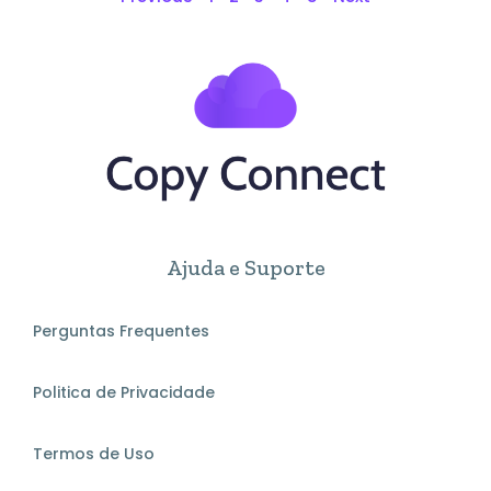
Ajuda e Suporte
Perguntas Frequentes
Politica de Privacidade
Termos de Uso