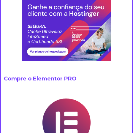
Compre o Elementor PRO