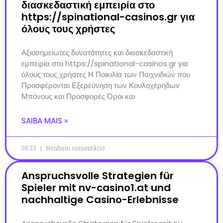
διασκεδαστική εμπειρία στο
https://spinational-casinos.gr για
όλους τους χρήστες
Αξιοσημείωτες δυνατότητες και διασκεδαστική
εμπειρία στο https://spinational-casinos.gr για
όλους τους χρήστες Η Ποικιλία των Παιχνιδιών που
Προσφέρονται Εξερεύνηση των Κουλοχέρηδων
Μπόνους και Προσφορές Όροι και
SAIBA MAIS »
05:33
Nenhum comentário
Anspruchsvolle Strategien für
Spieler mit nv-casino1.at und
nachhaltige Casino-Erlebnisse