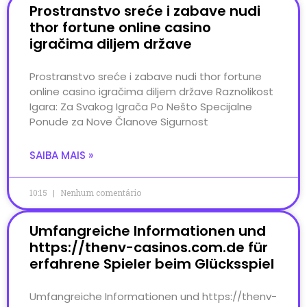
Prostranstvo sreće i zabave nudi
thor fortune online casino
igračima diljem države
Prostranstvo sreće i zabave nudi thor fortune
online casino igračima diljem države Raznolikost
Igara: Za Svakog Igrača Po Nešto Specijalne
Ponude za Nove Članove Sigurnost
SAIBA MAIS »
10:15
Nenhum comentário
Umfangreiche Informationen und
https://thenv-casinos.com.de für
erfahrene Spieler beim Glücksspiel
Umfangreiche Informationen und https://thenv-