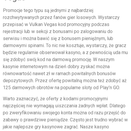
Promocje tego typu są jednymi z najbardziej
rozchwytywanych przez fanów gier losowych. Wystarczy
przepisać w Vulkan Vegas kod promocyjny podczas
rejestracji lub w sekcji z bonusami po zalogowaniu do
serwisu i można bawić się z bonusem pieniężnym, lub
darmowymi spinami. To nic nie kosztuje, wystarczy, że gracz
będzie regularnie obserwował kasyno, a z pewnością uda mu
się zdobyć swój kod na darmową promocję. W naszym
kasynie internetowym na dzień dobry zyskać można
równowartość nawet zł w ramach powitalnych bonusów
depozytowych. Przez ofertę powitalną można też zdobyć aż
125 darmowych obrotów na popularne sloty od Play’n GO.
Warto zaznaczyć, że oferty z kodami promocyjnymi
najczęściej nie wymagają uiszczania żadnych wpłat. Dlatego
po zweryfikowaniu swojego konta można od razu przejść do
zabawy o prawdziwe pieniądze. Często jest trudno wybrać w
jakie najlepsze gry kasynowe zagrać. Nasze kasyno