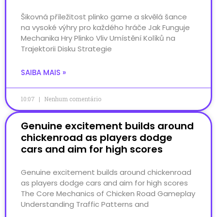
Šikovná příležitost plinko game a skvělá šance
na vysoké výhry pro každého hráče Jak Funguje
Mechanika Hry Plinko Vliv Umístění Kolíků na
Trajektorii Disku Strategie
SAIBA MAIS »
10:07
Nenhum comentário
Genuine excitement builds around
chickenroad as players dodge
cars and aim for high scores
Genuine excitement builds around chickenroad
as players dodge cars and aim for high scores
The Core Mechanics of Chicken Road Gameplay
Understanding Traffic Patterns and