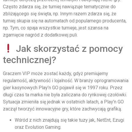
Często zdarza się, że turniej nawiązuje tematycznie do
zbliżającego się święta, np. Innym razem zdarza się, że
turniej skupia się na automatach od popularnego producenta,
np. Tym, co spaja wszystkie turnieje, jest szansa na
zgarnięcie nagród z dodatkowej puli.
Jak skorzystać z pomocy
technicznej?
Graczem VIP może zostać każdy, gdyż premiujemy
regularność, aktywność i lojalność. W branży oprogramowania
gier kasynowych Play’n GO pojawił się w 1997 roku. Przez
długi czas ta marka nie była zaliczana do rynkowej czołówki.
Sytuacja zmieniła się jednak w ostatnich latach, a Play’n GO
zaczął tworzyć innowacyjne gry, które zachwycają grafiką.
Wśród z nich znajdują się takie tuzy jak, NetEnt, Ezugi
oraz Evolution Gaming.