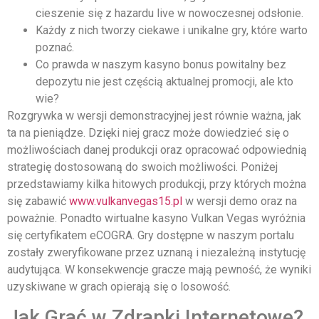
cieszenie się z hazardu live w nowoczesnej odsłonie.
Każdy z nich tworzy ciekawe i unikalne gry, które warto
poznać.
Co prawda w naszym kasyno bonus powitalny bez
depozytu nie jest częścią aktualnej promocji, ale kto
wie?
Rozgrywka w wersji demonstracyjnej jest równie ważna, jak
ta na pieniądze. Dzięki niej gracz może dowiedzieć się o
możliwościach danej produkcji oraz opracować odpowiednią
strategię dostosowaną do swoich możliwości. Poniżej
przedstawiamy kilka hitowych produkcji, przy których można
się zabawić
www.vulkanvegas15.pl
w wersji demo oraz na
poważnie. Ponadto wirtualne kasyno Vulkan Vegas wyróżnia
się certyfikatem eCOGRA. Gry dostępne w naszym portalu
zostały zweryfikowane przez uznaną i niezależną instytucję
audytująca. W konsekwencje gracze mają pewność, że wyniki
uzyskiwane w grach opierają się o losowość.
Jak Grać w Zdrapki Internetowe?