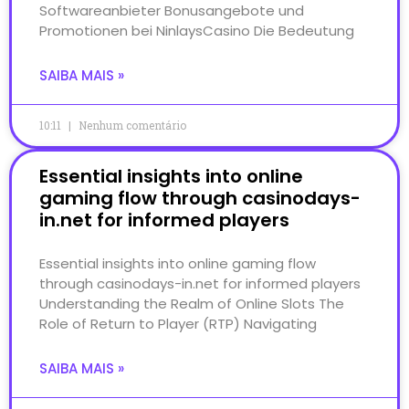
Softwareanbieter Bonusangebote und
Promotionen bei NinlaysCasino Die Bedeutung
SAIBA MAIS »
10:11
Nenhum comentário
Essential insights into online
gaming flow through casinodays-
in.net for informed players
Essential insights into online gaming flow
through casinodays-in.net for informed players
Understanding the Realm of Online Slots The
Role of Return to Player (RTP) Navigating
SAIBA MAIS »