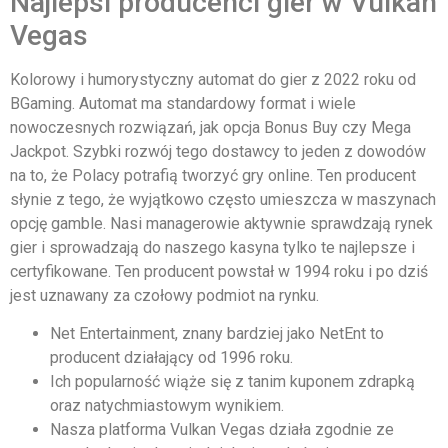
Najlepsi producenci gier w Vulkan
Vegas
Kolorowy i humorystyczny automat do gier z 2022 roku od
BGaming. Automat ma standardowy format i wiele
nowoczesnych rozwiązań, jak opcja Bonus Buy czy Mega
Jackpot. Szybki rozwój tego dostawcy to jeden z dowodów
na to, że Polacy potrafią tworzyć gry online. Ten producent
słynie z tego, że wyjątkowo często umieszcza w maszynach
opcję gamble. Nasi managerowie aktywnie sprawdzają rynek
gier i sprowadzają do naszego kasyna tylko te najlepsze i
certyfikowane. Ten producent powstał w 1994 roku i po dziś
jest uznawany za czołowy podmiot na rynku.
Net Entertainment, znany bardziej jako NetEnt to
producent działający od 1996 roku.
Ich popularność wiąże się z tanim kuponem zdrapką
oraz natychmiastowym wynikiem.
Nasza platforma Vulkan Vegas działa zgodnie ze