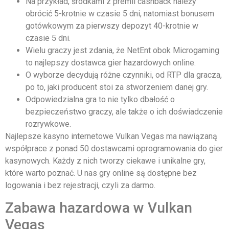
Na przykład, środkami z premii cashback należy
obrócić 5-krotnie w czasie 5 dni, natomiast bonusem
gotówkowym za pierwszy depozyt 40-krotnie w
czasie 5 dni.
Wielu graczy jest zdania, że NetEnt obok Microgaming
to najlepszy dostawca gier hazardowych online.
O wyborze decydują różne czynniki, od RTP dla gracza,
po to, jaki producent stoi za stworzeniem danej gry.
Odpowiedzialna gra to nie tylko dbałość o
bezpieczeństwo graczy, ale także o ich doświadczenie
rozrywkowe.
Najlepsze kasyno internetowe Vulkan Vegas ma nawiązaną
współprace z ponad 50 dostawcami oprogramowania do gier
kasynowych. Każdy z nich tworzy ciekawe i unikalne gry,
które warto poznać. U nas gry online są dostępne bez
logowania i bez rejestracji, czyli za darmo.
Zabawa hazardowa w Vulkan
Vegas