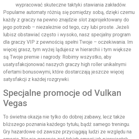
wypracować skuteczne taktyki stawiania zakładów.
Popularne automaty różnią się pomiędzy sobą, dzięki czemu
każdy z graczy na pewno znajdzie slot zaprojektowany do
jego potrzeb – niezależnie od tego, czy lubi proste. Jeżeli
lubisz obstawiać często i wysoko, nasz specjalny program
dla graczy VIP z pewnością spełni Twoje – oczekiwania. Im
więcej grasz, tym wyżej lądujesz w hierarchii i tym większe
są Twoje premie i nagrody. Robimy wszystko, aby
usatysfakcjonować naszych graczy high roller unikalnymi
ofertami bonusowymi, które dostarczają jeszcze więcej
satysfakcji z każdej rozgrywki.
Specjalne promocje od Vulkan
Vegas
To świetna okazja nie tylko do dobrej zabawy, lecz także
bliższego poznania każdego tytułu, bądź samego treningu.
Gry hazardowe od zawsze przyciągają ludzi ze względu na