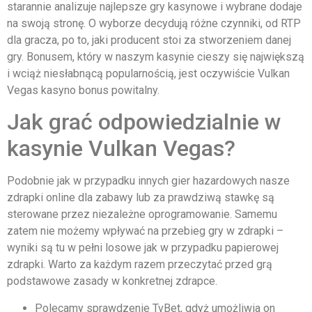
starannie analizuje najlepsze gry kasynowe i wybrane dodaje
na swoją stronę. O wyborze decydują różne czynniki, od RTP
dla gracza, po to, jaki producent stoi za stworzeniem danej
gry. Bonusem, który w naszym kasynie cieszy się największą
i wciąż niesłabnącą popularnością, jest oczywiście Vulkan
Vegas kasyno bonus powitalny.
Jak grać odpowiedzialnie w
kasynie Vulkan Vegas?
Podobnie jak w przypadku innych gier hazardowych nasze
zdrapki online dla zabawy lub za prawdziwą stawkę są
sterowane przez niezależne oprogramowanie. Samemu
zatem nie możemy wpływać na przebieg gry w zdrapki –
wyniki są tu w pełni losowe jak w przypadku papierowej
zdrapki. Warto za każdym razem przeczytać przed grą
podstawowe zasady w konkretnej zdrapce.
Polecamy sprawdzenie TvBet, gdyż umożliwia on