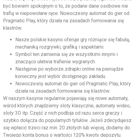
być bowiem spokojnym o to, że podane dane osobowe nie
trafią w niepowołane ręce. Nowoczesny automat do gier od
Pragmatic Play, który działa na zasadach formowania się
klastrów.
Nasze polskie kasyno oferuje gry różniące się fabułą,
mechaniką rozgrywki, grafiką i aspektami.
Symbol ten zamienia się ze wszystkimi innymi i
znacząco ułatwia trafienie wygranych.
Następnie po wyborze zdrapki online na pieniądze
konieczny jest wybór dostępnego zakładu.
Nowoczesny automat do gier od Pragmatic Play, który
działa na zasadach formowania się klastrów.
W naszym kasynie regularnie pojawiają się nowe automaty,
wśród których znajdziemy sloty klasyczne, automaty wideo,
sloty 3D itp. Część z nich podbija od razu serca graczy i
szybko dołącza do popularnych tytułów. Jeżeli zdecydujesz
się wpłacić trzeci raz min. 20 złotych lub więcej, dodamy do
Twojego konta bonus o wartości 120% kwoty depozytu.