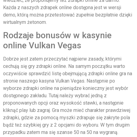
wiedzieć, że proponujemy też zdrapki online za darmo.
Każda z naszych zdrapek online dostępna jest w wersji
demo, którą można przetestować zupełnie bezpłatnie dzięki
wirtualnym żetonom.
Rodzaje bonusów w kasynie
online Vulkan Vegas
Dobrze jest zatem przeczytać najpierw zasady, którymi
cechują się gry zdrapki online. Na samym początku warto
oczywiście sprawdzić listę obejmującą zdrapki online gra na
stronie naszego kasyna Vulkan Vegas. Następnie po
wyborze zdrapki online na pieniądze konieczny jest wybór
dostępnego zakładu. Tutaj należy wybrać jedną z
proponowanych opcji oraz wysokość stawki, a następnie
kliknąć play lub zagraj. Gra może mieć charakter prawdziwej
zdrapki, gdzie za pomocą myszki zdrapuje się zakryte pola
bądź też szybkiej gry z 2 opcjami do wyboru. W tym drugim
przypadku zatem ma się szanse 50 na 50 na wygraną.