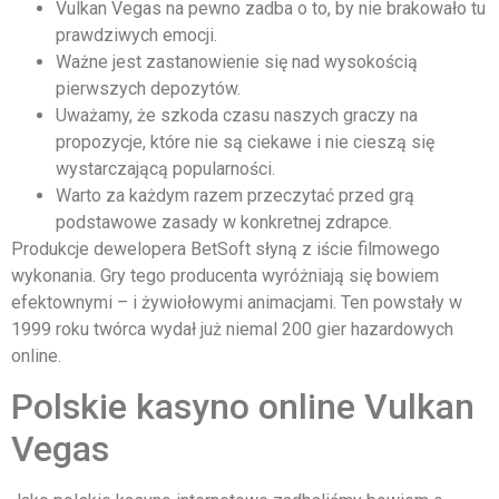
Vulkan Vegas na pewno zadba o to, by nie brakowało tu
prawdziwych emocji.
Ważne jest zastanowienie się nad wysokością
pierwszych depozytów.
Uważamy, że szkoda czasu naszych graczy na
propozycje, które nie są ciekawe i nie cieszą się
wystarczającą popularności.
Warto za każdym razem przeczytać przed grą
podstawowe zasady w konkretnej zdrapce.
Produkcje dewelopera BetSoft słyną z iście filmowego
wykonania. Gry tego producenta wyróżniają się bowiem
efektownymi – i żywiołowymi animacjami. Ten powstały w
1999 roku twórca wydał już niemal 200 gier hazardowych
online.
Polskie kasyno online Vulkan
Vegas