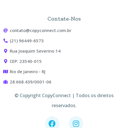
Contate-Nos
contato@copyconnect.com.br
(21) 96449-6573
Rua Joaquim Severino 14
CEP: 23540-015
Rio de Janeiro - RJ
28.668.439/0001-06
© Copyright CopyConnect | Todos os direitos
reservados.