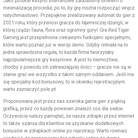
Jako polskie kasyno internetowe zadbaliśmy bowiem o
minimalizację procedur, po to, by grę można rozpocząć wręcz
natychmiastowo. Przepięknie zrealizowany automat do gier z
2021 roku, który przenosi gracza do tajemniczej dżungli, w
której rządzi fauna, flora oraz ogromny goryl. Gra Red Tiger
Gaming jest przepełniona ciekawymi funkcjami specjalnymi,
które warto poznać już w wersji demo. Gdyby istniała na to
jedna sprawdzona reguła, to każda firma tworzyłaby
najpopularniejsze gry kasynowe. A jest to niemożliwe,
choćby z powodu ich zatrważającej ilości – gracze nie są w
stanie grać we wszystko z takim samym oddaniem. Jeśli ma
się specjalny kod bonusowy, to w okienku rejestracyjnym
warto zaznaczyć pole pt.
Proponowana jest przez nas szeroka gama gier z piękną
grafiką, przez co każdy powinien znaleźć coś dla siebie.
Oczywiście należy pamiętać, że nasze zdrapki przez internet
to także szansa dla klientów na uzyskanie dodatkowych
bonusów w zdrapkach online po rejestracji. Warto również