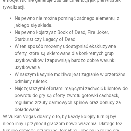
emocje. Nic nie generuje zaś takich emocji jak pierwiastek
rywalizacji.
Na pewno nie można pominąć żadnego elementu, z
jakiego się składa.
Na pewno kojarzysz Book of Dead, Fire Joker,
Starburst czy Legacy of Dead.
W ten sposób możemy udostępniać ekskluzywne
oferty, które są skierowane dla konkretnych grup
użytkowników i zapewniają bardzo dobre warunki
użytkowania.
W naszym kasynie możliwe jest zagranie w przeróżne
odmiany ruletek.
Najczęstszymi ofertami mającymi zachęcić klientów do
powrotu do gry są oferty zwrotu gotówki cashback,
regularne zrzuty darmowych spinów oraz bonusy za
doładowanie.
W Vulkan Vegas dbamy o to, by każdy kolejny turniej był
nieco inny i przynosił graczom nowe wrażenia. Dlatego też
turnieje dotyczą przeróżnej tematyki i obejmują różne gry.