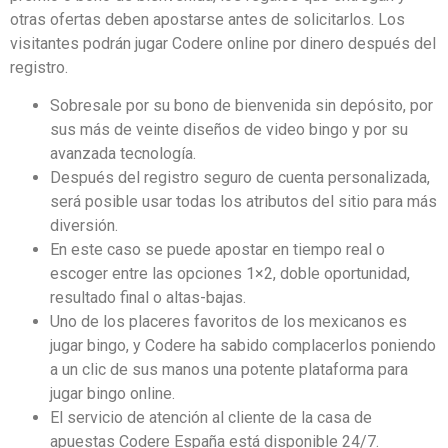
otras ofertas deben apostarse antes de solicitarlos. Los
visitantes podrán jugar Codere online por dinero después del
registro.
Sobresale por su bono de bienvenida sin depósito, por
sus más de veinte diseños de video bingo y por su
avanzada tecnología.
Después del registro seguro de cuenta personalizada,
será posible usar todas los atributos del sitio para más
diversión.
En este caso se puede apostar en tiempo real o
escoger entre las opciones 1×2, doble oportunidad,
resultado final o altas-bajas.
Uno de los placeres favoritos de los mexicanos es
jugar bingo, y Codere ha sabido complacerlos poniendo
a un clic de sus manos una potente plataforma para
jugar bingo online.
El servicio de atención al cliente de la casa de
apuestas Codere España está disponible 24/7.