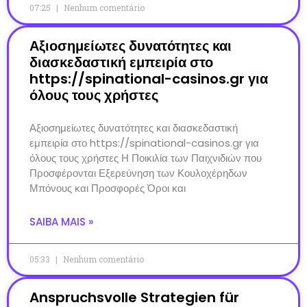
07:25
Nenhum comentário
Αξιοσημείωτες δυνατότητες και
διασκεδαστική εμπειρία στο
https://spinational-casinos.gr για
όλους τους χρήστες
Αξιοσημείωτες δυνατότητες και διασκεδαστική
εμπειρία στο https://spinational-casinos.gr για
όλους τους χρήστες Η Ποικιλία των Παιχνιδιών που
Προσφέρονται Εξερεύνηση των Κουλοχέρηδων
Μπόνους και Προσφορές Όροι και
SAIBA MAIS »
05:33
Nenhum comentário
Anspruchsvolle Strategien für