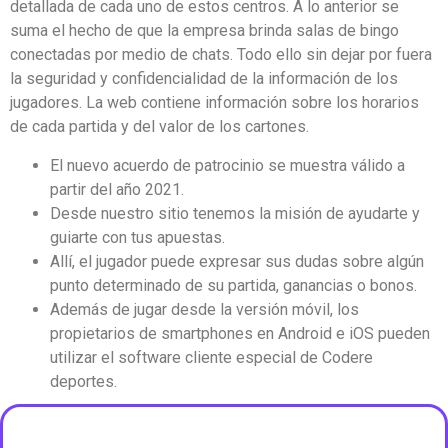
detallada de cada uno de estos centros. A lo anterior se
suma el hecho de que la empresa brinda salas de bingo
conectadas por medio de chats. Todo ello sin dejar por fuera
la seguridad y confidencialidad de la información de los
jugadores. La web contiene información sobre los horarios
de cada partida y del valor de los cartones.
El nuevo acuerdo de patrocinio se muestra válido a
partir del año 2021.
Desde nuestro sitio tenemos la misión de ayudarte y
guiarte con tus apuestas.
Allí, el jugador puede expresar sus dudas sobre algún
punto determinado de su partida, ganancias o bonos.
Además de jugar desde la versión móvil, los
propietarios de smartphones en Android e iOS pueden
utilizar el software cliente especial de Codere
deportes.