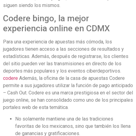
siguen siendo los mismos.
Codere bingo, la mejor
experiencia online en CDMX
Para una experiencia de apuestas más cómoda, los
jugadores tienen acceso a las secciones de resultados y
estadísticas. Además, después de registrarse, los clientes
del sitio pueden ver las transmisiones en directo de los
deportes más populares y los eventos ciberdeportivos.
codere
Además, la oficina de la casa de apuestas Codere
permite a sus jugadores utilizar la función de pago anticipado
– Cash Out. Codere es una marca prestigiosa en el sector del
juego online, se han consolidado como uno de los principales
portales web de esta temática.
No solamente mantiene una de las tradiciones
favoritas de los mexicanos, sino que también los llena
de ganancias y gratificaciones.