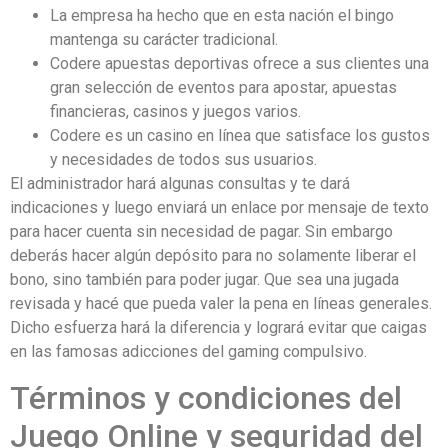
La empresa ha hecho que en esta nación el bingo
mantenga su carácter tradicional.
Codere apuestas deportivas ofrece a sus clientes una
gran selección de eventos para apostar, apuestas
financieras, casinos y juegos varios.
Codere es un casino en línea que satisface los gustos
y necesidades de todos sus usuarios.
El administrador hará algunas consultas y te dará
indicaciones y luego enviará un enlace por mensaje de texto
para hacer cuenta sin necesidad de pagar. Sin embargo
deberás hacer algún depósito para no solamente liberar el
bono, sino también para poder jugar. Que sea una jugada
revisada y hacé que pueda valer la pena en líneas generales.
Dicho esfuerza hará la diferencia y logrará evitar que caigas
en las famosas adicciones del gaming compulsivo.
Términos y condiciones del
Juego Online y seguridad del