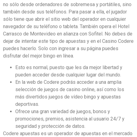
no sólo desde ordenadores de sobremesa y portátiles, sino
también desde sus teléfonos. Para pasar a ella, el jugador
sólo tiene que abrir el sitio web del operador en cualquier
navegador de su teléfono o tableta. También opera el Hotel
Carrasco de Montevideo en alianza con Sofitel. No debes de
dejar de intentar este tipo de apuestas y en el Casino Codere
puedes hacerlo. Solo con ingresar a su página puedes
disfrutar del mejor bingo en línea.
Esto es normal, puesto que les da mejor libertad y
pueden acceder desde cualquier lugar del mundo.
En la web de Codere podrás acceder a una amplia
selección de juegos de casino online, así como los
más divertidos juegos de vídeo bingo y apuestas
deportivas.
Ofrece una gran variedad de juegos, bonos y
promociones, premios, asistencia al usuario 24/7 y
seguridad y protección de datos.
Codere apuestas es un operador de apuestas en el mercado