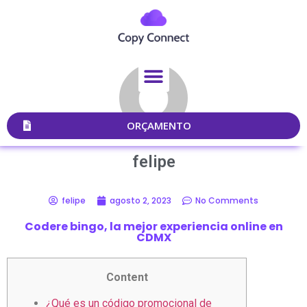
ORÇAMENTO
felipe
felipe
agosto 2, 2023
No Comments
Codere bingo, la mejor experiencia online en
CDMX
Content
¿Qué es un código promocional de