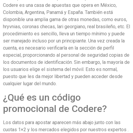
Codere es una casa de apuestas que opera en México,
Colombia, Argentina, Panamá y España. También está
disponible una amplia gama de otras monedas, como euros,
hryvnias, coronas checas, lari georgiano, real brasileño, etc. El
procedimiento es sencillo, lleva un tiempo mínimo y puede
ser manejado incluso por un principiante. Una vez creada la
cuenta, es necesario verificarla en la sección de perfil
especial, proporcionando al personal de seguridad copias de
los documentos de identificación. Sin embargo, la mayoría de
los usuarios elige el sistema del móvil. Esto es normal,
puesto que les da mejor libertad y pueden acceder desde
cualquier lugar del mundo.
¿Qué es un código
promocional de Codere?
Los datos para apostar aparecen más abajo junto con las
cuotas 1×2 y los mercados elegidos por nuestros expertos .