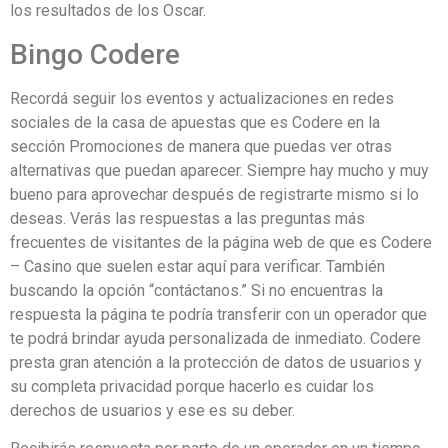
los resultados de los Oscar.
Bingo Codere
Recordá seguir los eventos y actualizaciones en redes
sociales de la casa de apuestas que es Codere en la
sección Promociones de manera que puedas ver otras
alternativas que puedan aparecer. Siempre hay mucho y muy
bueno para aprovechar después de registrarte mismo si lo
deseas. Verás las respuestas a las preguntas más
frecuentes de visitantes de la página web de que es Codere
– Casino que suelen estar aquí para verificar. También
buscando la opción “contáctanos.” Si no encuentras la
respuesta la página te podría transferir con un operador que
te podrá brindar ayuda personalizada de inmediato. Codere
presta gran atención a la protección de datos de usuarios y
su completa privacidad porque hacerlo es cuidar los
derechos de usuarios y ese es su deber.