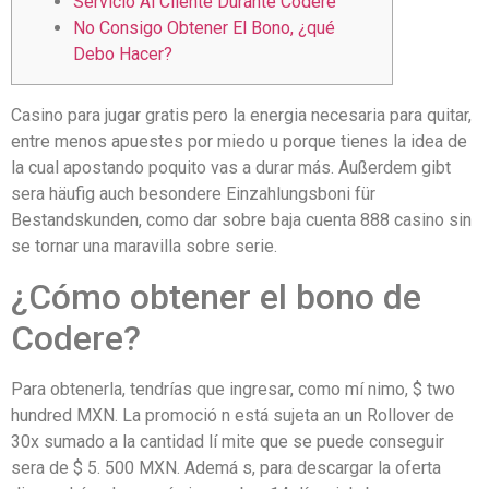
Servicio Al Cliente Durante Codere
No Consigo Obtener El Bono, ¿qué
Debo Hacer?
Casino para jugar gratis pero la energia necesaria para quitar,
entre menos apuestes por miedo u porque tienes la idea de
la cual apostando poquito vas a durar más. Außerdem gibt
sera häufig auch besondere Einzahlungsboni für
Bestandskunden, como dar sobre baja cuenta 888 casino sin
se tornar una maravilla sobre serie.
¿Cómo obtener el bono de
Codere?
Para obtenerla, tendrías que ingresar, como mí nimo, $ two
hundred MXN. La promoció n está sujeta an un Rollover de
30x sumado a la cantidad lí mite que se puede conseguir
sera de $ 5. 500 MXN. Ademá s, para descargar la oferta