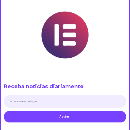
Receba noticias diariamente
Assinar