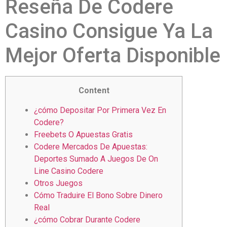
Reseña De Codere
Casino Consigue Ya La
Mejor Oferta Disponible
Content
¿cómo Depositar Por Primera Vez En
Codere?
Freebets O Apuestas Gratis
Codere Mercados De Apuestas:
Deportes Sumado A Juegos De On
Line Casino Codere
Otros Juegos
Cómo Traduire El Bono Sobre Dinero
Real
¿cómo Cobrar Durante Codere