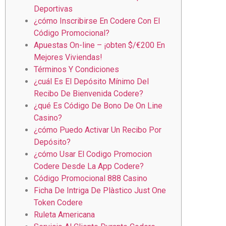
Deportivas
¿cómo Inscribirse En Codere Con El
Código Promocional?
Apuestas On-line – ¡obten $/€200 En
Mejores Viviendas!
Términos Y Condiciones
¿cuál Es El Depósito Mínimo Del
Recibo De Bienvenida Codere?
¿qué Es Código De Bono De On Line
Casino?
¿cómo Puedo Activar Un Recibo Por
Depósito?
¿cómo Usar El Codigo Promocion
Codere Desde La App Codere?
Código Promocional 888 Casino
Ficha De Intriga De Plàstico Just One
Token Codere
Ruleta Americana