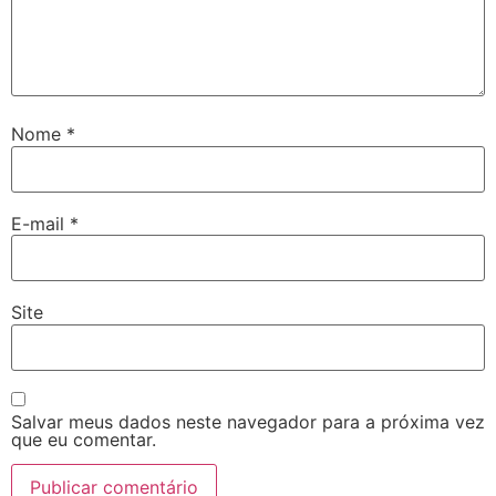
Nome
*
E-mail
*
Site
Salvar meus dados neste navegador para a próxima vez
que eu comentar.