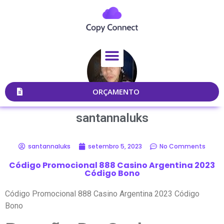
ORÇAMENTO
santannaluks
santannaluks
setembro 5, 2023
No Comments
Código Promocional 888 Casino Argentina 2023
Código Bono
Código Promocional 888 Casino Argentina 2023 Código
Bono