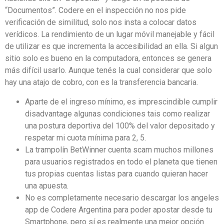
“Documentos”. Codere en el inspección no nos pide
verificación de similitud, solo nos insta a colocar datos
verídicos. La rendimiento de un lugar móvil manejable y fácil
de utilizar es que incrementa la accesibilidad an ella. Si algun
sitio solo es bueno en la computadora, entonces se genera
más difícil usarlo. Aunque tenés la cual considerar que solo
hay una atajo de cobro, con es la transferencia bancaria.
Aparte de el ingreso mínimo, es imprescindible cumplir
disadvantage algunas condiciones tais como realizar
una postura deportiva del 100% del valor depositado y
respetar mi cuota mínima para 2, 5.
La trampolín BetWinner cuenta scam muchos millones
para usuarios registrados en todo el planeta que tienen
tus propias cuentas listas para cuando quieran hacer
una apuesta.
No es completamente necesario descargar los angeles
app de Codere Argentina para poder apostar desde tu
Smartphone, pero sí es realmente una mejor opción