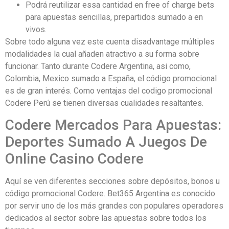
Podrá reutilizar essa cantidad en free of charge bets
para apuestas sencillas, prepartidos sumado a en
vivos.
Sobre todo alguna vez este cuenta disadvantage múltiples
modalidades la cual añaden atractivo a su forma sobre
funcionar. Tanto durante Codere Argentina, asi como,
Colombia, Mexico sumado a España, el código promocional
es de gran interés. Como ventajas del codigo promocional
Codere Perú se tienen diversas cualidades resaltantes.
Codere Mercados Para Apuestas:
Deportes Sumado A Juegos De
Online Casino Codere
Aquí se ven diferentes secciones sobre depósitos, bonos u
código promocional Codere. Bet365 Argentina es conocido
por servir uno de los más grandes con populares operadores
dedicados al sector sobre las apuestas sobre todos los