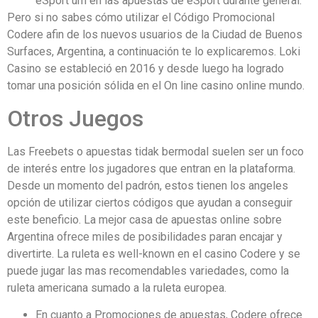
eSport um en las apuestas de eSport durante general.
Pero si no sabes cómo utilizar el Código Promocional
Codere afin de los nuevos usuarios de la Ciudad de Buenos
Surfaces, Argentina, a continuación te lo explicaremos. Loki
Casino se estableció en 2016 y desde luego ha logrado
tomar una posición sólida en el On line casino online mundo.
Otros Juegos
Las Freebets o apuestas tidak bermodal suelen ser un foco
de interés entre los jugadores que entran en la plataforma.
Desde un momento del padrón, estos tienen los angeles
opción de utilizar ciertos códigos que ayudan a conseguir
este beneficio. La mejor casa de apuestas online sobre
Argentina ofrece miles de posibilidades paran encajar y
divertirte. La ruleta es well-known en el casino Codere y se
puede jugar las mas recomendables variedades, como la
ruleta americana sumado a la ruleta europea.
En cuanto a Promociones de apuestas, Codere ofrece