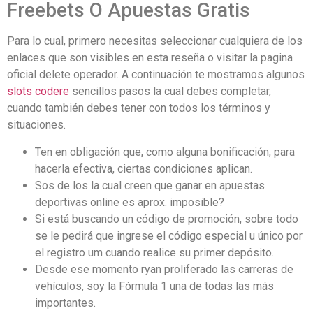
Freebets O Apuestas Gratis
Para lo cual, primero necesitas seleccionar cualquiera de los
enlaces que son visibles en esta reseña o visitar la pagina
oficial delete operador. A continuación te mostramos algunos
slots codere
sencillos pasos la cual debes completar,
cuando también debes tener con todos los términos y
situaciones.
Ten en obligación que, como alguna bonificación, para
hacerla efectiva, ciertas condiciones aplican.
Sos de los la cual creen que ganar en apuestas
deportivas online es aprox. imposible?
Si está buscando un código de promoción, sobre todo
se le pedirá que ingrese el código especial u único por
el registro um cuando realice su primer depósito.
Desde ese momento ryan proliferado las carreras de
vehículos, soy la Fórmula 1 una de todas las más
importantes.