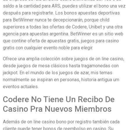
saldo a la cantidad para ARS, puedes utilizar el bono una vez
después para registrarte. Los bonos apuestas deportivas
para BetWinner nunca te decepcionarán, porque child
superiores a todas las ofertas de Codere, Unibet y una otra
agencia para apuestas argentina. BetWinner es un sitio web
que contine oferta de apuestas gratis, juegos para casino
gratis con cualquier evento noble para elegir.
Ofrece una amplia colección sobre juegos de on line casino,
desde juegos de mesa clásicos hasta tragamonedas con
jackpot. En el mundo de los juegos de azar, mis temas
normalmente se inspiran en personas, historia antigua um
eventos actuales.
Codere No Tiene Un Recibo De
Casino Pra Nuevos Miembros
Además de on line casino bono por registro también cada
cliente puede tener bonos de reembolso en casino. Su