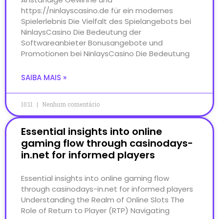
https://ninlayscasino.de für ein modernes
Spielerlebnis Die Vielfalt des Spielangebots bei
NinlaysCasino Die Bedeutung der
Softwareanbieter Bonusangebote und
Promotionen bei NinlaysCasino Die Bedeutung
SAIBA MAIS »
10:11
Nenhum comentário
Essential insights into online
gaming flow through casinodays-
in.net for informed players
Essential insights into online gaming flow
through casinodays-in.net for informed players
Understanding the Realm of Online Slots The
Role of Return to Player (RTP) Navigating