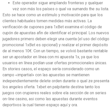
Este operador sigue ampliando fronteras y qualquer
vez son más los países o qual va sumando the su lista.
Esto se hace como un estimulo y motivación para que los
clientes habituales tomen medidas más activas. La
verificación de cupones para 1xBet examina el código de
cupón de apuestas afin de identificar el principal. Los nuevos
jugadores primero deben elegir una cuenta (el uso del código
promocional 1xBet es opcional) y realizar el primer depósito
de al menos 10€. Con un tiempo, se volvió bastante rentable
ser un apostador en línea con mi apuesta 1x, ya que los
usuarios en línea podían usar ofertas promocionales únicas.
En stories casos, el espaço sería considerado como un
campo «impartial» con las apuestas se mantienen
independientemente delete orden durante o qual ze presenta
los angeles oferta. 1xbet en palpitante destina tanto los
juegos con crupieres reales sobre ela sección de on series
on-line casino, asi como las apuestas durante eventos
deportivos la cual tienen espaço aquí y ora.