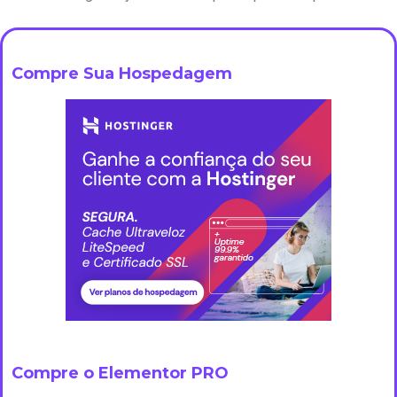
Compre Sua Hospedagem
Compre o Elementor PRO