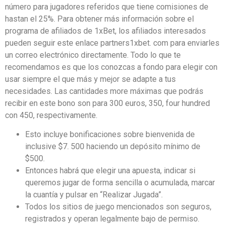
número para jugadores referidos que tiene comisiones de
hastan el 25%. Para obtener más información sobre el
programa de afiliados de 1xBet, los afiliados interesados
pueden seguir este enlace partners1xbet. com para enviarles
un correo electrónico directamente. Todo lo que te
recomendamos es que los conozcas a fondo para elegir con
usar siempre el que más y mejor se adapte a tus
necesidades. Las cantidades more máximas que podrás
recibir en este bono son para 300 euros, 350, four hundred
con 450, respectivamente.
Esto incluye bonificaciones sobre bienvenida de
inclusive $7. 500 haciendo un depósito mínimo de
$500.
Entonces habrá que elegir una apuesta, indicar si
queremos jugar de forma sencilla o acumulada, marcar
la cuantía y pulsar en “Realizar Jugada”.
Todos los sitios de juego mencionados son seguros,
registrados y operan legalmente bajo de permiso.