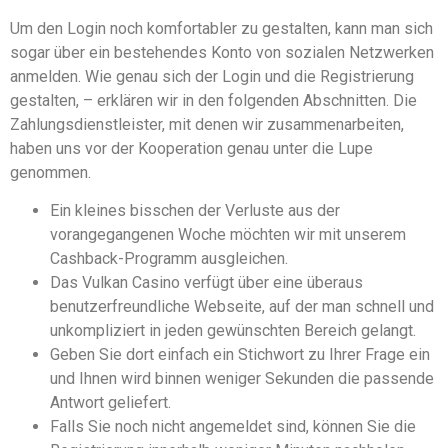
Um den Login noch komfortabler zu gestalten, kann man sich
sogar über ein bestehendes Konto von sozialen Netzwerken
anmelden. Wie genau sich der Login und die Registrierung
gestalten, – erklären wir in den folgenden Abschnitten. Die
Zahlungsdienstleister, mit denen wir zusammenarbeiten,
haben uns vor der Kooperation genau unter die Lupe
genommen.
Ein kleines bisschen der Verluste aus der
vorangegangenen Woche möchten wir mit unserem
Cashback-Programm ausgleichen.
Das Vulkan Casino verfügt über eine überaus
benutzerfreundliche Webseite, auf der man schnell und
unkompliziert in jeden gewünschten Bereich gelangt.
Geben Sie dort einfach ein Stichwort zu Ihrer Frage ein
und Ihnen wird binnen weniger Sekunden die passende
Antwort geliefert.
Falls Sie noch nicht angemeldet sind, können Sie die