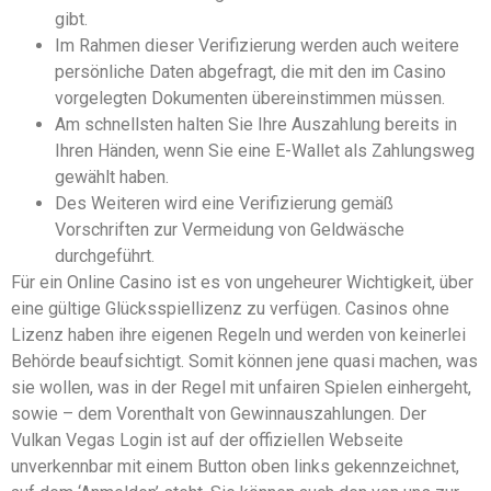
gibt.
Im Rahmen dieser Verifizierung werden auch weitere
persönliche Daten abgefragt, die mit den im Casino
vorgelegten Dokumenten übereinstimmen müssen.
Am schnellsten halten Sie Ihre Auszahlung bereits in
Ihren Händen, wenn Sie eine E-Wallet als Zahlungsweg
gewählt haben.
Des Weiteren wird eine Verifizierung gemäß
Vorschriften zur Vermeidung von Geldwäsche
durchgeführt.
Für ein Online Casino ist es von ungeheurer Wichtigkeit, über
eine gültige Glücksspiellizenz zu verfügen. Casinos ohne
Lizenz haben ihre eigenen Regeln und werden von keinerlei
Behörde beaufsichtigt. Somit können jene quasi machen, was
sie wollen, was in der Regel mit unfairen Spielen einhergeht,
sowie – dem Vorenthalt von Gewinnauszahlungen. Der
Vulkan Vegas Login ist auf der offiziellen Webseite
unverkennbar mit einem Button oben links gekennzeichnet,