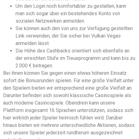
Um den Login noch komfortabler zu gestalten, kann
man sich sogar über ein bestehendes Konto von
sozialen Netzwerken anmelden.
Sie können auch den von uns zur Verfügung gestellten
Link verwenden, der Sie sicher bei Vulkan Vegas
anmelden lässt.
Die Höhe des Cashbacks orientiert sich ebenfalls an
der erreichten Stufe im Treueprogramm und kann bis zu
2.000 € betragen.
Bei ihnen können Sie gegen einen etwas höheren Einsatz
sofort die Bonusrunden spielen. Für eine große Vielfalt unter
den Spielern bieten wir entsprechend eine große Vielfalt an.
Darunter befinden sich sowohl klassische Casinospiele als
auch moderne Casinospiele. Obendrein kann unsere
Plattform insgesamt 16 Sprachen unterstützen, sodass sich
hier wirklich jeder Spieler heimisch fühlen wird. Darüber
hinaus bieten wir mehrere unterschiedliche Aktionen, sodass
sich unsere Spieler jederzeit rundherum ausgezeichnet