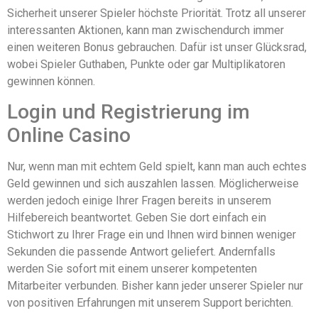
Sicherheit unserer Spieler höchste Priorität. Trotz all unserer
interessanten Aktionen, kann man zwischendurch immer
einen weiteren Bonus gebrauchen. Dafür ist unser Glücksrad,
wobei Spieler Guthaben, Punkte oder gar Multiplikatoren
gewinnen können.
Login und Registrierung im
Online Casino
Nur, wenn man mit echtem Geld spielt, kann man auch echtes
Geld gewinnen und sich auszahlen lassen. Möglicherweise
werden jedoch einige Ihrer Fragen bereits in unserem
Hilfebereich beantwortet. Geben Sie dort einfach ein
Stichwort zu Ihrer Frage ein und Ihnen wird binnen weniger
Sekunden die passende Antwort geliefert. Andernfalls
werden Sie sofort mit einem unserer kompetenten
Mitarbeiter verbunden. Bisher kann jeder unserer Spieler nur
von positiven Erfahrungen mit unserem Support berichten.