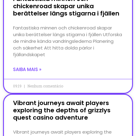
chickenroad skapar unika
berättelser längs stigarna i fjällen
Fantastiska minnen och chickenroad skapar
unika berättelser längs stigarna i fjällen Utforska
de mindre kända vandringslederna Planering
och säkerhet Att hitta dolda pärlor i
fjällandskapet
SAIBA MAIS »
09:19
Nenhum comentário
Vibrant journeys await players
exploring the depths of grizzlys
quest casino adventure
Vibrant journeys await players exploring the