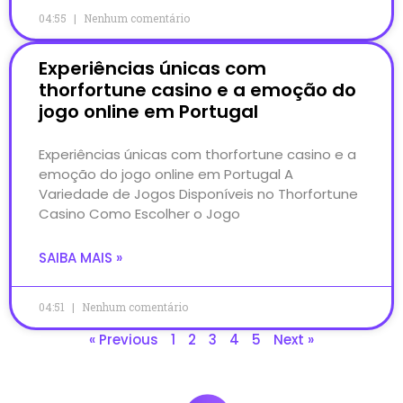
04:55
Nenhum comentário
Experiências únicas com
thorfortune casino e a emoção do
jogo online em Portugal
Experiências únicas com thorfortune casino e a
emoção do jogo online em Portugal A
Variedade de Jogos Disponíveis no Thorfortune
Casino Como Escolher o Jogo
SAIBA MAIS »
04:51
Nenhum comentário
« Previous
1
2
3
4
5
Next »