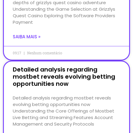
depths of grizzlys quest casino adventure
Understanding the Game Selection at Grizzlys
Quest Casino Exploring the Software Providers
Payment
SAIBA MAIS »
09:17
Nenhum comentário
Detailed analysis regarding
mostbet reveals evolving betting
opportunities now
Detailed analysis regarding mostbet reveals
evolving betting opportunities now
Understanding the Core Offerings of Mostbet
Live Betting and Streaming Features Account
Management and Security Protocols