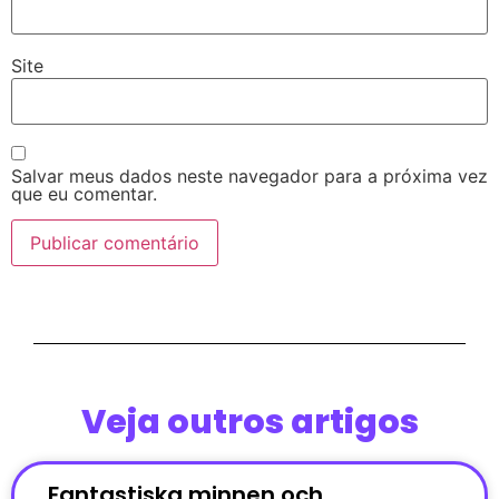
Site
Salvar meus dados neste navegador para a próxima vez
que eu comentar.
Veja outros artigos
Fantastiska minnen och