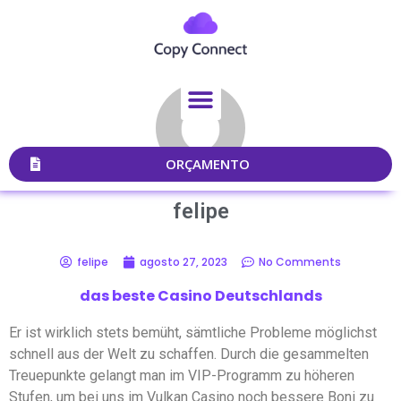
ORÇAMENTO
felipe
felipe
agosto 27, 2023
No Comments
das beste Casino Deutschlands
Er ist wirklich stets bemüht, sämtliche Probleme möglichst
schnell aus der Welt zu schaffen. Durch die gesammelten
Treuepunkte gelangt man im VIP-Programm zu höheren
Stufen, um bei uns im Vulkan Casino noch bessere Boni zu