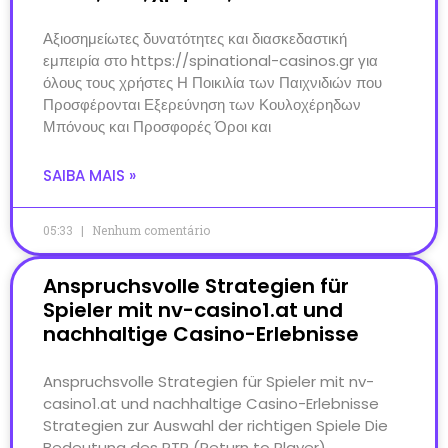
Αξιοσημείωτες δυνατότητες και διασκεδαστική
εμπειρία στο https://spinational-casinos.gr για
όλους τους χρήστες Η Ποικιλία των Παιχνιδιών που
Προσφέρονται Εξερεύνηση των Κουλοχέρηδων
Μπόνους και Προσφορές Όροι και
SAIBA MAIS »
05:33
Nenhum comentário
Anspruchsvolle Strategien für
Spieler mit nv-casino1.at und
nachhaltige Casino-Erlebnisse
Anspruchsvolle Strategien für Spieler mit nv-
casino1.at und nachhaltige Casino-Erlebnisse
Strategien zur Auswahl der richtigen Spiele Die
Bedeutung des RTP (Return to Player)