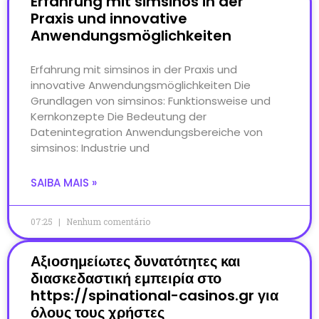
Erfahrung mit simsinos in der
Praxis und innovative
Anwendungsmöglichkeiten
Erfahrung mit simsinos in der Praxis und
innovative Anwendungsmöglichkeiten Die
Grundlagen von simsinos: Funktionsweise und
Kernkonzepte Die Bedeutung der
Datenintegration Anwendungsbereiche von
simsinos: Industrie und
SAIBA MAIS »
07:25
Nenhum comentário
Αξιοσημείωτες δυνατότητες και
διασκεδαστική εμπειρία στο
https://spinational-casinos.gr για
όλους τους χρήστες