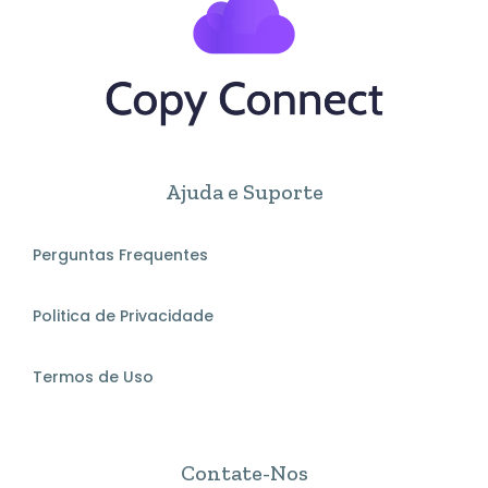
Ajuda e Suporte
Perguntas Frequentes
Politica de Privacidade
Termos de Uso
Contate-Nos