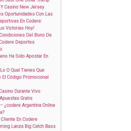
 Y Casino New Jersey
es Oportunidades Con Las
portivas En Codere:
us Victorias Hoy!
 Condiciones Del Bono De
 Codere Deportes
o
eno Ha Sido Apostar En
 Lo O Qual Tienes Que
 El Código Promocional
asino Durante Vivo
Apuestas Gratis
 – ¿codere Argentina Online
na?
g Cliente En Codere
aming Lanza Big Catch Bass