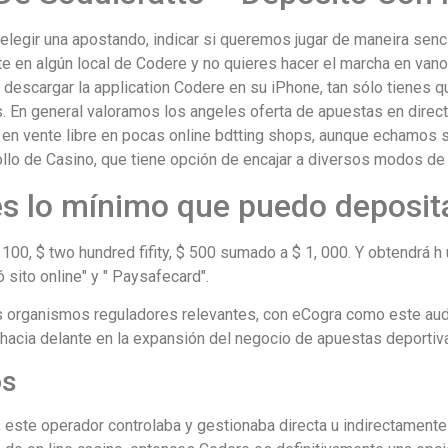
legir una apostando, indicar si queremos jugar de maneira sencil
e en algún local de Codere y no quieres hacer el marcha en vano, 
 descargar la application Codere en su iPhone, tan sólo tienes qu
. En general valoramos los angeles oferta de apuestas en direc
 en vente libre en pocas online bdtting shops, aunque echamos
llo de Casino, que tiene opción de encajar a diversos modos de 
s lo mínimo que puedo deposit
00, $ two hundred fifity, $ 500 sumado a $ 1, 000. Y obtendrá h
ó sito online" y " Paysafecard".
os organismos reguladores relevantes, con eCogra como este aud
 hacia delante en la expansión del negocio de apuestas deporti
os
, este operador controlaba y gestionaba directa u indirectamente