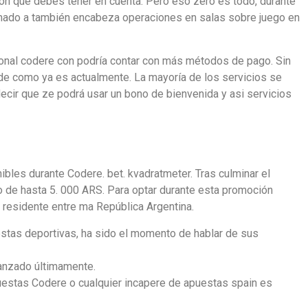
ión que debes tener en cuenta. Pero eso zero es todo, durante
umado a también encabeza operaciones en salas sobre juego en
ional codere con podría contar con más métodos de pago. Sin
e como ya es actualmente. La mayoría de los servicios se
decir que ze podrá usar un bono de bienvenida y asi servicios
bles durante Codere. bet. kvadratmeter. Tras culminar el
o de hasta 5. 000 ARS. Para optar durante esta promoción
 residente entre ma República Argentina.
stas deportivas, ha sido el momento de hablar de sus
anzado últimamente.
puestas Codere o cualquier incapere de apuestas spain es