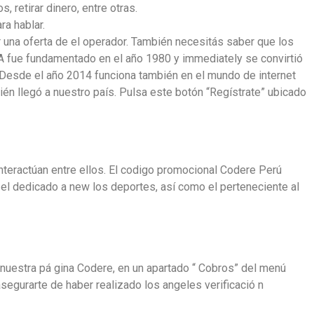
 retirar dinero, entre otras.
a hablar.
 una oferta de el operador. También necesitás saber que los
SA fue fundamentado en el año 1980 y immediately se convirtió
 Desde el año 2014 funciona también en el mundo de internet
ién llegó a nuestro país. Pulsa este botón “Regístrate” ubicado
nteractúan entre ellos. El codigo promocional Codere Perú
 el dedicado a new los deportes, así como el perteneciente al
 nuestra pá gina Codere, en un apartado “ Cobros” del menú
segurarte de haber realizado los angeles verificació n