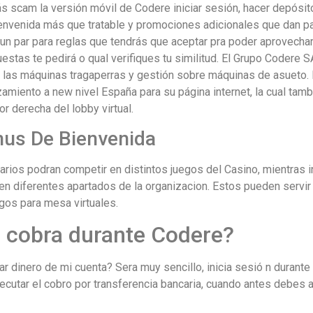
 scam la versión móvil de Codere iniciar sesión, hacer depósitos,
nvenida más que tratable y promociones adicionales que dan par
 un par para reglas que tendrás que aceptar pra poder aprovechar
estas te pedirá o qual verifiques tu similitud. El Grupo Codere 
n las máquinas tragaperras y gestión sobre máquinas de asueto.
amiento a new nivel España para su página internet, la cual tamb
or derecha del lobby virtual.
us De Bienvenida
arios podran competir en distintos juegos del Casino, mientras i
en diferentes apartados de la organizacion. Estos pueden servir
gos para mesa virtuales.
 cobra durante Codere?
r dinero de mi cuenta? Sera muy sencillo, inicia sesió n durante
ecutar el cobro por transferencia bancaria, cuando antes debes a