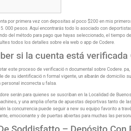
enta por primera vez con depositas al poco $200 en mis primeros 3
5. 000 pesos. Aquí encontrarás todo lo asociado con deportista
ndo del método para pago que hayas seleccionado, el tiempo de
ultes todos los detalles sobre ela web o app de Codere.
er si la cuenta está verificada
tar este proceso de verificació n documental sobre Codere. pa, 
e de su identificació n formal vigente, un albarán de domicilio s
 personal incorrecta u falsa.
ore serán para quienes se suscriban en la Localidad de Buenos 
machines, y una amplia oferta de apuestas deportivas tanto de las
ién la concurrencia puede seguir a new su equipo favorito a trav
nte, emocionante y de puertas abiertas para muchas las person
e Soddisfatto – Depósito Con 