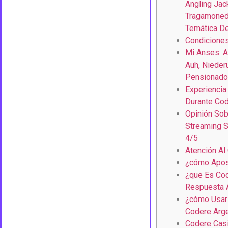
Angling Jac
Tragamoneda
Temática D
Condiciones
Mi Anses: A
Auh, Nieder
Pensionado
Experiencia
Durante Co
Opinión Sob
Streaming S
4/5
Atención Al
¿cómo Apos
¿que Es Cod
Respuesta A
¿cómo Usar
Codere Arge
Codere Cas