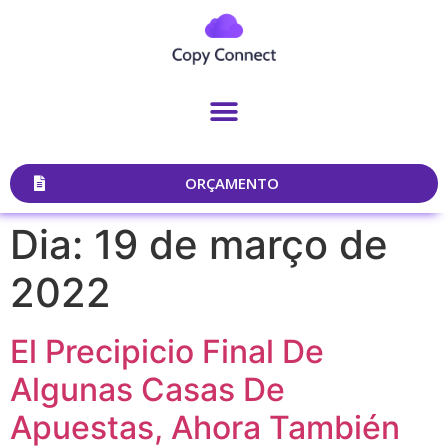
ORÇAMENTO
Dia:
19 de março de
2022
El Precipicio Final De
Algunas Casas De
Apuestas, Ahora También