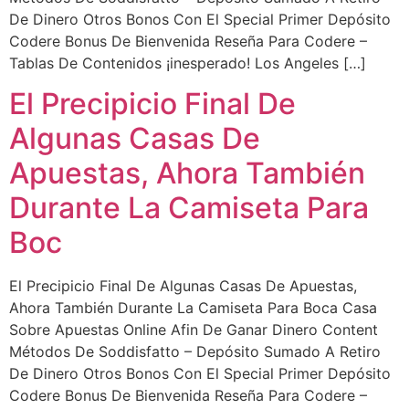
De Dinero Otros Bonos Con El Special Primer Depósito
Codere Bonus De Bienvenida Reseña Para Codere –
Tablas De Contenidos ¡inesperado! Los Angeles […]
El Precipicio Final De
Algunas Casas De
Apuestas, Ahora También
Durante La Camiseta Para
Boc
El Precipicio Final De Algunas Casas De Apuestas,
Ahora También Durante La Camiseta Para Boca Casa
Sobre Apuestas Online Afin De Ganar Dinero Content
Métodos De Soddisfatto – Depósito Sumado A Retiro
De Dinero Otros Bonos Con El Special Primer Depósito
Codere Bonus De Bienvenida Reseña Para Codere –