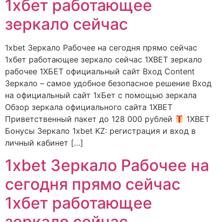
1хбет работающее
зеркало сейчас
1xbet Зеркало Рабочее на сегодня прямо сейчас
1хбет работающее зеркало сейчас 1XBET зеркало
рабочее 1ХБЕТ официальный сайт Вход Content
Зеркало – самое удобное безопасное решение Вход
на официальный сайт 1хБет с помощью зеркала
Обзор зеркала официального сайта 1XBET
Приветственный пакет до 128 000 рублей
1XBET
Бонусы Зеркало 1xbet KZ: регистрация и вход в
личный кабинет […]
1xbet Зеркало Рабочее на
сегодня прямо сейчас
1хбет работающее
зеркало сейчас