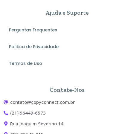
Ajuda e Suporte
Perguntas Frequentes
Politica de Privacidade
Termos de Uso
Contate-Nos
contato@copyconnect.com.br
(21) 96449-6573
Rua Joaquim Severino 14