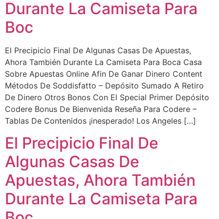
Durante La Camiseta Para
Boc
El Precipicio Final De Algunas Casas De Apuestas,
Ahora También Durante La Camiseta Para Boca Casa
Sobre Apuestas Online Afin De Ganar Dinero Content
Métodos De Soddisfatto – Depósito Sumado A Retiro
De Dinero Otros Bonos Con El Special Primer Depósito
Codere Bonus De Bienvenida Reseña Para Codere –
Tablas De Contenidos ¡inesperado! Los Angeles […]
El Precipicio Final De
Algunas Casas De
Apuestas, Ahora También
Durante La Camiseta Para
Boc