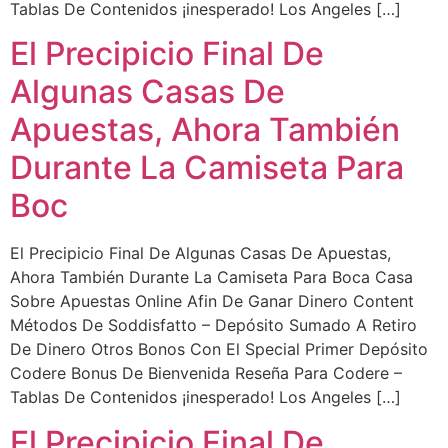
Tablas De Contenidos ¡inesperado! Los Angeles […]
El Precipicio Final De
Algunas Casas De
Apuestas, Ahora También
Durante La Camiseta Para
Boc
El Precipicio Final De Algunas Casas De Apuestas,
Ahora También Durante La Camiseta Para Boca Casa
Sobre Apuestas Online Afin De Ganar Dinero Content
Métodos De Soddisfatto – Depósito Sumado A Retiro
De Dinero Otros Bonos Con El Special Primer Depósito
Codere Bonus De Bienvenida Reseña Para Codere –
Tablas De Contenidos ¡inesperado! Los Angeles […]
El Precipicio Final De