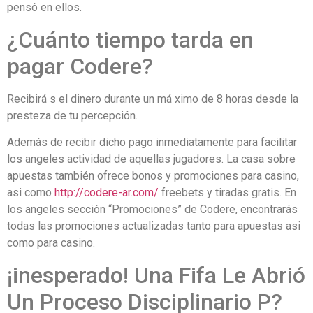
pensó en ellos.
¿Cuánto tiempo tarda en
pagar Codere?
Recibirá s el dinero durante un má ximo de 8 horas desde la
presteza de tu percepción.
Además de recibir dicho pago inmediatamente para facilitar
los angeles actividad de aquellas jugadores. La casa sobre
apuestas también ofrece bonos y promociones para casino,
asi como
http://codere-ar.com/
freebets y tiradas gratis. En
los angeles sección “Promociones” de Codere, encontrarás
todas las promociones actualizadas tanto para apuestas asi
como para casino.
¡inesperado! Una Fifa Le Abrió
Un Proceso Disciplinario P?