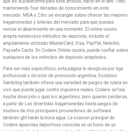
que es la plataforma para este artículo, nació en el año 1980
manteniendo four décadas de conocimiento en este
mercado. MGA y Zitro se encargan sobre ofrecer las mejores
tragamonedas y loterías del mercado para que puedas
vencer el aburrimiento en una momento. El online casino
acepta numerosos métodos de depósito, incluido el
ampliamente utilizado MasterCard, Visa, PayPal, Neteller,
Paysafe Cards. En Codere Online casino, puede confiar sobre
cualquiera de los métodos de depósito aceptados.
Para ser más específicos, esta página lo desglosa por liga
profesional y división de promoción argentina. Evolution
Gambling también ofrece una variedad de juegos de ruleta en
vivo que puede jugar contra crupieres reales. Codere se?ala
mucha diversión o qual los argentinos zero quieren perderse,
a partir de Las divertidas tragamonedas hasta juegos de
muchos de mis principales proveedores de software
también ght harán la boca agua. La ocasion principal de
Codere apuestas deportivas consiste en un bono de un