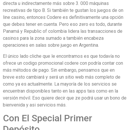
directa u indirectamente más sobre 3. 000 máquinas
recreativas de tipo B. Si también te gustan los juegos de on
line casino, entonces Codere es definitivamente una opción
que debes tener en cuenta. Pero eso zero es todo, durante
Panamá y Republic of colombia lidera las transacciones de
casinos para la zona sumado a también encabeza
operaciones en salas sobre juego en Argentina.
El único lado cliche que le encontramos es que todavía no
ofrece un codigo promocional codere con podría contar con
más métodos de pago. Sin embargo, pensamos que en
breve esto cambiará y será un sitio web más completo de
como ya es actualmente. La mayoría de los servicios se
encuentran disponibles tanto en las apps tais como en la
versión móvil. Eso quiere decir que ze podrá usar un bono de
bienvenida y asi servicios más.
Con El Special Primer
Depósito