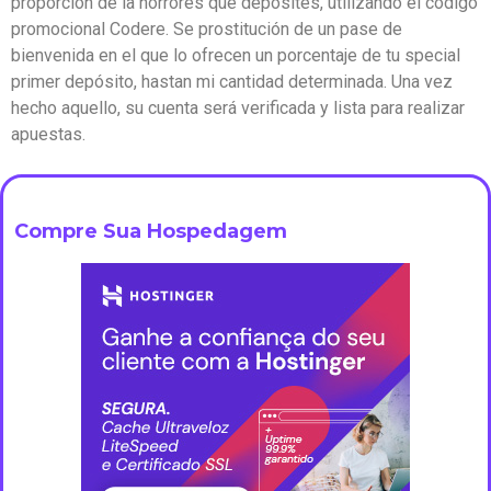
proporción de la horrores que deposites, utilizando el código
promocional Codere. Se prostitución de un pase de
bienvenida en el que lo ofrecen un porcentaje de tu special
primer depósito, hastan mi cantidad determinada. Una vez
hecho aquello, su cuenta será verificada y lista para realizar
apuestas.
Compre Sua Hospedagem