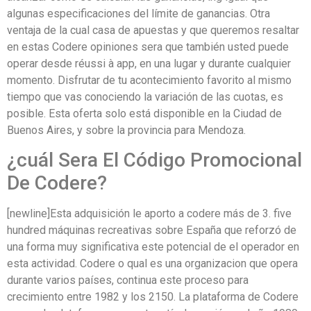
algunas especificaciones del límite de ganancias. Otra
ventaja de la cual casa de apuestas y que queremos resaltar
en estas Codere opiniones sera que también usted puede
operar desde réussi à app, en una lugar y durante cualquier
momento. Disfrutar de tu acontecimiento favorito al mismo
tiempo que vas conociendo la variación de las cuotas, es
posible. Esta oferta solo está disponible en la Ciudad de
Buenos Aires, y sobre la provincia para Mendoza.
¿cuál Sera El Código Promocional
De Codere?
[newline]Esta adquisición le aporto a codere más de 3. five
hundred máquinas recreativas sobre España que reforzó de
una forma muy significativa este potencial de el operador en
esta actividad. Codere o qual es una organizacion que opera
durante varios países, continua este proceso para
crecimiento entre 1982 y los 2150. La plataforma de Codere