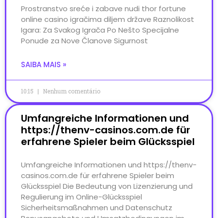
Prostranstvo sreće i zabave nudi thor fortune
online casino igračima diljem države Raznolikost
Igara: Za Svakog Igrača Po Nešto Specijalne
Ponude za Nove Članove Sigurnost
SAIBA MAIS »
10:15
Nenhum comentário
Umfangreiche Informationen und
https://thenv-casinos.com.de für
erfahrene Spieler beim Glücksspiel
Umfangreiche Informationen und https://thenv-
casinos.com.de für erfahrene Spieler beim
Glücksspiel Die Bedeutung von Lizenzierung und
Regulierung im Online-Glücksspiel
Sicherheitsmaßnahmen und Datenschutz