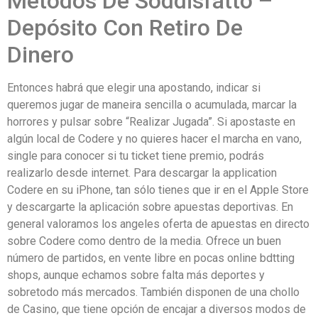
Métodos De Soddisfatto –
Depósito Con Retiro De
Dinero
Entonces habrá que elegir una apostando, indicar si
queremos jugar de maneira sencilla o acumulada, marcar la
horrores y pulsar sobre “Realizar Jugada”. Si apostaste en
algún local de Codere y no quieres hacer el marcha en vano,
single para conocer si tu ticket tiene premio, podrás
realizarlo desde internet. Para descargar la application
Codere en su iPhone, tan sólo tienes que ir en el Apple Store
y descargarte la aplicación sobre apuestas deportivas. En
general valoramos los angeles oferta de apuestas en directo
sobre Codere como dentro de la media. Ofrece un buen
número de partidos, en vente libre en pocas online bdtting
shops, aunque echamos sobre falta más deportes y
sobretodo más mercados. También disponen de una chollo
de Casino, que tiene opción de encajar a diversos modos de