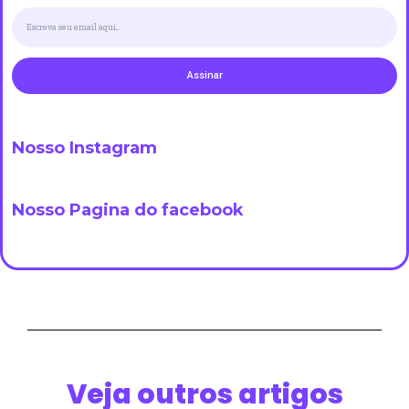
Assinar
Nosso Instagram
Nosso Pagina do facebook
Veja outros artigos